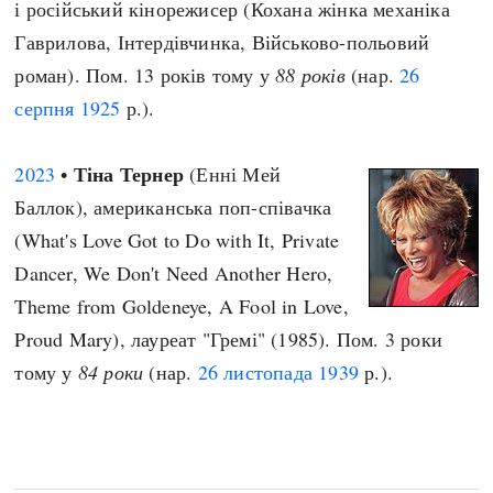
і російський кінорежисер (Кохана жінка механіка
Гаврилова, Інтердівчинка, Військово-польовий
роман). Пом. 13 років тому у
88 років
(нар.
26
серпня
1925
р.).
Тіна Тернер
2023
•
(Енні Мей
Баллок), американська поп-співачка
(What's Love Got to Do with It, Private
Dancer, We Don't Need Another Hero,
Theme from Goldeneye, A Fool in Love,
Proud Mary), лауреат "Гремі" (1985). Пом. 3 роки
тому у
84 роки
(нар.
26 листопада
1939
р.).