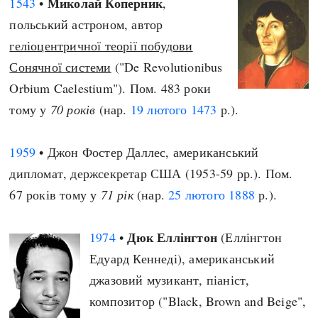
Миколай Коперник
1543
•
,
польський астроном, автор
геліоцентричної теорії побудови
Сонячної системи
("De Revolutionibus
Orbium Caelestium"). Пом. 483 роки
тому у
70 років
(нар.
19 лютого
1473
р.).
1959
• Джон Фостер Даллес, американський
дипломат, держсекретар США (1953-59 рр.). Пом.
67 років тому у
71 рік
(нар.
25 лютого
1888
р.).
Дюк Еллінгтон
1974
•
(Еллінгтон
Едуард Кеннеді), американський
джазовий музикант, піаніст,
композитор ("Black, Brown and Beige",