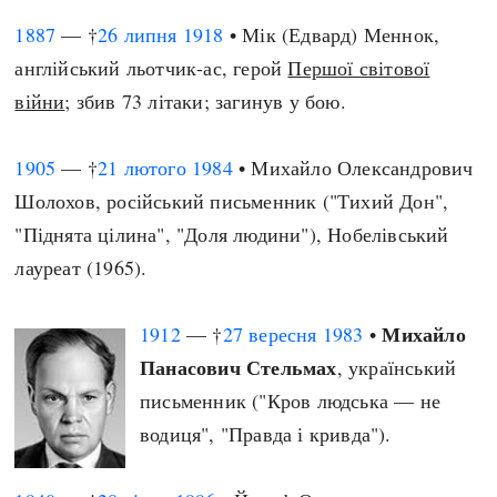
1887
— †
26 липня
1918
• Мік (Едвард) Меннок,
англійський льотчик-ас, герой
Першої світової
війни
; збив 73 літаки; загинув у бою.
1905
— †
21 лютого
1984
• Михайло Олександрович
Шолохов, російський письменник ("Тихий Дон",
"Піднята цілина", "Доля людини"), Нобелівський
лауреат (1965).
Михайло
1912
— †
27 вересня
1983
•
Панасович Стельмах
, український
письменник ("Кров людська — не
водиця", "Правда і кривда").