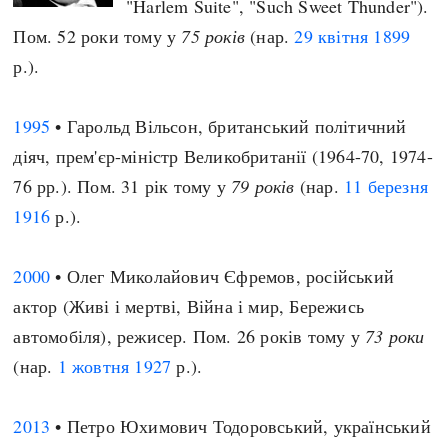
"Harlem Suite", "Such Sweet Thunder").
Пом. 52 роки тому у
75 років
(нар.
29 квітня
1899
р.).
1995
• Гарольд Вільсон, британський політичний
діяч, прем'єр-міністр Великобританії (1964-70, 1974-
76 рр.). Пом. 31 рік тому у
79 років
(нар.
11 березня
1916
р.).
2000
• Олег Миколайович Єфремов, російський
актор (Живі і мертві, Війна і мир, Бережись
автомобіля), режисер. Пом. 26 років тому у
73 роки
(нар.
1 жовтня
1927
р.).
2013
• Петро Юхимович Тодоровський, український