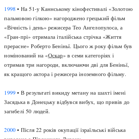
1998
• На 51-у Каннському кінофестивалі «Золотою
пальмовою гілкою» нагороджено грецький фільм
«Вічність і день» режисера Тео Ангелопулоса, а
«Гран-прі» отримала італійська стрічка «Життя
прерасне» Роберто Беніньї. Цього ж року фільм був
номінований на «
Оскар
» в семи категоріях і
отримав три нагороди, включаючи дві для Беніньї,
як кращого актора і режисера іноземного фільму.
1999
• В результаті викиду метану на шахті імені
Засядька в Донецьку відбувся вибух, що привів до
загибелі 50 людей.
2000
• Після 22 років окупації ізраїльські війська