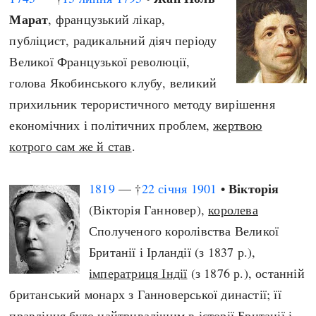
Марат
, французький лікар,
публіцист, радикальний діяч періоду
Великої Французької революції,
голова Якобинського клубу, великий
прихильник терористичного методу вирішення
економічних і політичних проблем,
жертвою
котрого сам же й став
.
Вікторія
1819
— †
22 січня
1901
•
(Вікторія Ганновер),
королева
Сполученого королівства Великої
Британії і Ірландії (з 1837 р.),
імператриця Індії
(з 1876 р.), останній
британський монарх з Ганноверської династії; її
правління було найтривалішим в історії Британії і