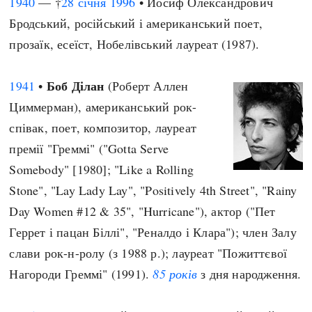
1940
— †
28 січня
1996
• Йосиф Олександрович
Бродський, російський і американський поет,
прозаїк, есеїст, Нобелівський лауреат (1987).
Боб Ділан
1941
•
(Роберт Аллен
Циммерман), американський рок-
співак, поет, композитор, лауреат
премії "Греммі" ("Gotta Serve
Somebody" [1980]; "Like a Rolling
Stone", "Lay Lady Lay", "Positively 4th Street", "Rainy
Day Women #12 & 35", "Hurricane"), актор ("Пет
Геррет і пацан Біллі", "Реналдо і Клара"); член Залу
слави рок-н-ролу (з 1988 р.); лауреат "Пожиттєвої
Нагороди Греммі" (1991).
85 років
з дня народження.