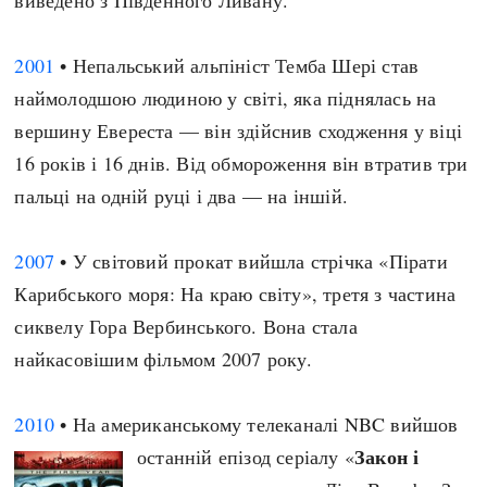
виведено з Південного Ливану.
2001
• Непальський альпініст Темба Шері став
наймолодшою людиною у світі, яка піднялась на
вершину Евереста — він здійснив сходження у віці
16 років і 16 днів. Від обмороження він втратив три
пальці на одній руці і два — на іншій.
2007
• У світовий прокат вийшла стрічка «Пірати
Карибського моря: На краю світу», третя з частина
сиквелу Гора Вербинського. Вона стала
найкасовішим фільмом 2007 року.
2010
• На американському телеканалі NBC вийшов
Закон і
останній епізод серіалу «