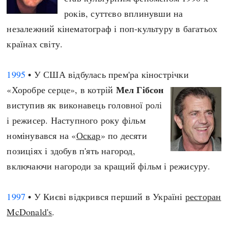
років, суттєво вплинувши на
незалежний кінематограф і поп-культуру в багатьох
країнах світу.
1995
• У США відбулась прем'ра кінострічки
Мел Гібсон
«Хоробре серце», в котрій
виступив як виконавець головної ролі
і режисер. Наступного року фільм
номінувався на «
Оскар
» по десяти
позиціях і здобув п'ять нагород,
включаючи нагороди за кращий фільм і режисуру.
1997
• У Києві відкрився перший в Україні
ресторан
McDonald's
.