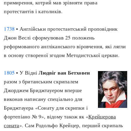
примирення, котрий мав зрівняти права
протестантів і католиків.
1738
• Англійськи протестантський проповідник
Джон Веслі сформулював 25 положень
реформованого англіканського віровчення, які лягли
в основу створеної згодом Методистської церкви.
Людвіг ван Бетховен
1805
• У Відні
разом з британським скрипалем
Джорджем Бриджтауером вперше
виконав написану спеціально для
Бриджтауера «Сонату для скрипки і
фортепіано № 9», відому також як «
Крейцерова
соната
». Сам Родольфо Крейцер, перший скрипаль