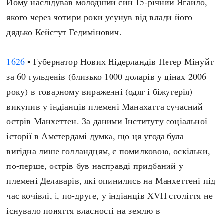
Йому наслідував молодший син 15-річний Ягайло,
Архітектура і будівництво
Козацька доба
якого через чотири роки усунув від влади його
Битви і війни
Українська революція
дядько Кейстут Гедимінович.
Катастрофи
Україна радянська
Кримінал
Україна незалежна
1626
• Губернатор Нових Нідерландів Петер Мінуйт
Культура і мистецтво
ЗНО
за 60 гульденів (близько 1000 доларів у цінах 2006
Людина і суспільство
року) в товарному вираженні (одяг і біжутерія)
Хронологія
Наука, освіта і техніка
викупив у індіанців племені Манахатта сучасний
Античні часи
Особистості
острів Манхеттен. За даними Інституту соціальної
Темні віки
Подорожі і відкриття
історії в Амстердамі думка, що ця угода була
Високе Середньовіччя
Політика
вигідна лише голландцям, є помилковою, оскільки,
Пізнє Середньовіччя
Релігія
по-перше, острів був насправді придбаний у
Нова історія
Розваги і дозвілля
племені Делаварів, які опинились на Манхеттені під
Новітня історія
Спорт
час кочівлі, і, по-друге, у індіанців XVII століття не
Наш час
Чудеса світу
існувало поняття власності на землю в