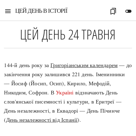
ЦЕЙ ДЕНЬ В ІСТОРІЇ
menu
bookmarks
toggle_off
ЦЕЙ ДЕНЬ 24 ТРАВНЯ
144-й день року за
Григоріанським календарем
— до
закінчення року залишився 221 день. Іменинники
— Йосиф (Йосип, Осип), Кирило, Мефодій,
Никодим, Софрон. В
Україні
відзначають День
слов'янської писемності і культури, в Еритреї —
День незалежності, в Еквадорі — День Пічинче
(
День незалежності від Іспанії
).