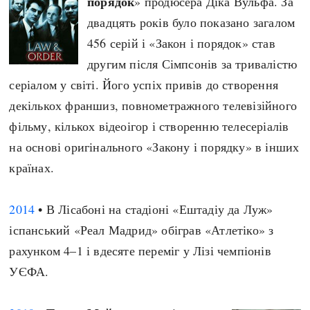
порядок
» продюсера Діка Вульфа. За
двадцять років було показано загалом
456 серій і «Закон і порядок» став
другим після Сімпсонів за тривалістю
серіалом у світі. Його успіх привів до створення
декількох франшиз, повнометражного телевізійного
фільму, кількох відеоігор і створенню телесеріалів
на основі оригінального «Закону і порядку» в інших
країнах.
2014
• В Лісабоні на стадіоні «Ештадіу да Луж»
іспанський «Реал Мадрид» обіграв «Атлетіко» з
рахунком 4–1 і вдесяте переміг у Лізі чемпіонів
УЄФА.