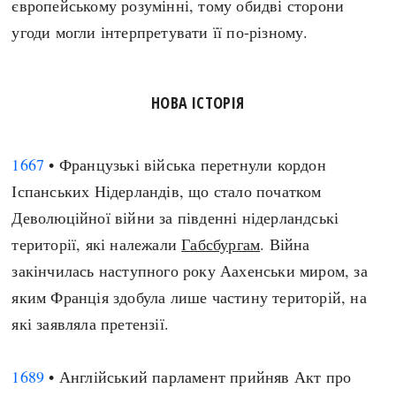
європейському розумінні, тому обидві сторони
Регіони
Індекси
угоди могли інтерпретувати її по-різному.
Австралія
Нові статті
Азія
Популярні статті
Америка
Всі статті
НОВА ІСТОРІЯ
А(нта)рктика
Визначальні події
Африка
#Хештеги
1667
• Французькі війська перетнули кордон
Європа
Автори
Іспанських Нідерландів, що стало початком
Деволюційної війни за південні нідерландські
done
території, які належали
Габсбургам
. Війна
закінчилась наступного року Аахенськи миром, за
яким Франція здобула лише частину територій, на
які заявляла претензії.
1689
• Англійський парламент прийняв Акт про