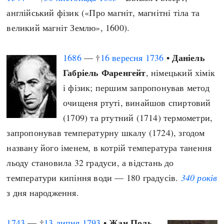
англійський фізик («Про магніт, магнітні тіла та
великий магніт Землю», 1600).
Даніель
1686
— †
16 вересня
1736
•
Габріель Фаренгейт
, німецький хімік
і фізик; першим запропонував метод
очищеня ртуті, винайшов спиртовий
(1709) та ртутний (1714) термометри,
запропонував температурну шкалу (1724), згодом
названу його іменем, в котрій температура танення
льоду становила 32 градуси, а відстань до
температури кипіння води — 180 градусів.
340 років
з дня народження.
Жан Поль
1743
— †
13 липня
1793
•