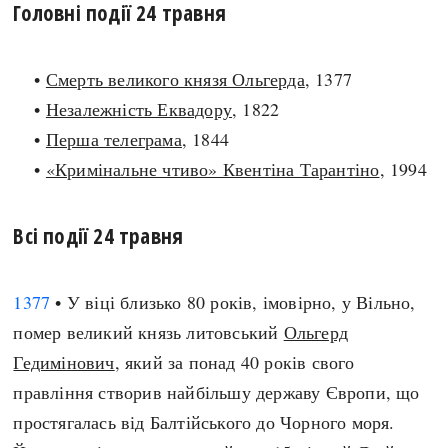
Головні події 24 травня
search
•
Смерть великого князя Ольгерда
, 1377
•
Незалежність Еквадору
, 1822
•
Перша телеграма
, 1844
СЬОГОДНІ
ПОДКАСТИ
•
«Кримінальне чтиво» Квентіна Тарантіно
, 1994
ЗАГОЛОВКИ
КРУГЛІ ДАТИ
ПРАВИЛА ЖИТТЯ
ФОТОІСТОРІЇ
Всі події 24 травня
ВИ (НЕ) ЗНАЛИ
ІНФОГРАФІКА
КАРТИ
ПРЯМА МОВА
1377
• У віці близько 80 років, імовірно, у Вільно,
НОТА БЕНЕ
МОЯ ІСТОРІЯ
помер великий князь литовський
Ольгерд
Гедимінович
, який за понад 40 років свого
правління створив найбільшу державу Європи, що
Рубрики
Україна
простягалась від Балтійського до Чорного моря.
Авіація і космонавтика
Княжа доба