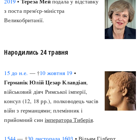
Тереза Мей
2019
•
подала у відставку
з поста прем'єр-міністра
Великобританії.
Народились 24 травня
15 до н.е.
— †
10 жовтня
19
•
Германік Юлій Цезар Клавдіан
,
військовий діяч Римської імперії,
консул (12, 18 рр.), полководець часів
війн з германцями; племінник і
прийомний син
імператора Тиберія
.
1544
— †
30 листопада
1603
• Вільям Гілберт,