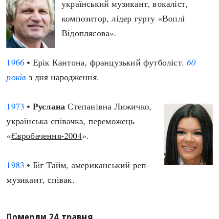
український музикант, вокаліст,
композитор, лідер гурту «Воплі
Відоплясова».
1966
• Ерік Кантона, французький футболіст.
60
років
з дня народження.
Руслана
1973
•
Степанівна Лижичко,
українська співачка, переможець
«
Євробачення-2004
».
1983
• Біг Тайм, американський реп-
музикант, співак.
Померли 24 травня