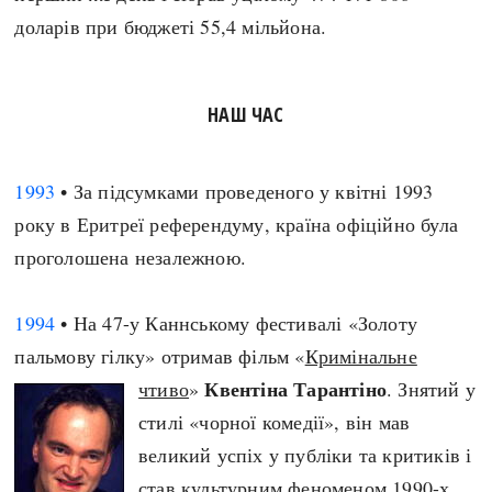
доларів при бюджеті 55,4 мільйона.
НАШ ЧАС
1993
• За підсумками проведеного у квітні 1993
року в Еритреї референдуму, країна офіційно була
проголошена незалежною.
1994
• На 47-у Каннському фестивалі «Золоту
пальмову гілку» отримав фільм «
Кримінальне
Квентіна Тарантіно
чтиво
»
. Знятий у
стилі «чорної комедії», він мав
великий успіх у публіки та критиків і
став культурним феноменом 1990-х