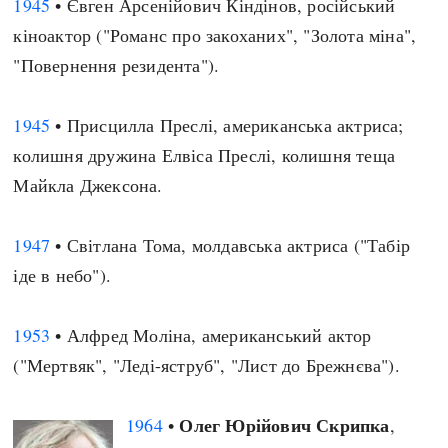
1945
• Євген Арсенійович Кіндінов, російський
кіноактор ("Романс про закоханих", "Золота міна",
"Повернення резидента").
1945
• Присцилла Преслі, американська актриса;
колишня дружина Елвіса Преслі, колишня теща
Майкла Джексона.
1947
• Світлана Тома, молдавська актриса ("Табір
іде в небо").
1953
• Алфред Моліна, американський актор
("Мертвяк", "Леді-яструб", "Лист до Брежнєва").
Олег Юрійович Скрипка
1964
•
,