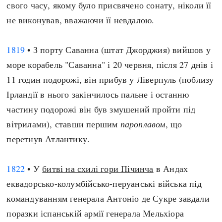
свого часу, якому було присвячено сонату, ніколи її
не виконував, вважаючи її невдалою.
1819
• З порту Саванна (штат Джорджия) вийшов у
море корабель "Саванна" і 20 червня, після 27 днів і
11 годин подорожі, він прибув у Ліверпуль (поблизу
Ірландії в нього закінчилось пальне і останню
частину подорожі він був змушений пройти під
вітрилами), ставши першим
пароплавом
, що
перетнув Атлантику.
1822
• У
битві на схилі гори Пічинча
в Андах
еквадорсько-колумбійсько-перуанські війська під
командуванням генерала Антоніо де Сукре завдали
поразки іспанській армії генерала Мельхіора