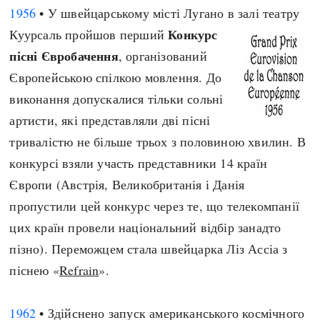
1956
• У швейцарському місті Лугано в залі театру
Конкурс
Куурсаль пройшов перший
пісні Євробачення
, організований
Європейською спілкою мовлення. До
виконання допускалися тільки сольні
артисти, які представляли дві пісні
тривалістю не більше трьох з половиною хвилин. В
конкурсі взяли участь представники 14 країн
Європи (Австрія, Великобританія і Данія
пропустили цей конкурс через те, що телекомпанії
цих країн провели національний відбір занадто
пізно). Переможцем стала швейцарка Ліз Ассіа з
піснею «
Refrain
».
1962
• Здійснено запуск американського космічного