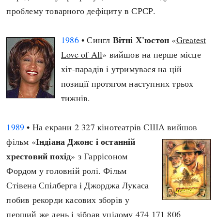
проблему товарного дефіциту в СРСР.
Вітні Х'юстон
1986
• Сингл
«
Greatest
Love of All
» вийшов на перше місце
хіт-парадів і утримувася на цій
позиції протягом наступних трьох
тижнів.
1989
• На екрани 2 327 кінотеатрів США вийшов
Індіана Джонс і останній
фільм «
хрестовий похід
» з Гаррісоном
Фордом у головній ролі. Фільм
Стівена Спілберга і Джорджа Лукаса
побив рекорди касових зборів у
перший же день і зібрав уцілому 474 171 806