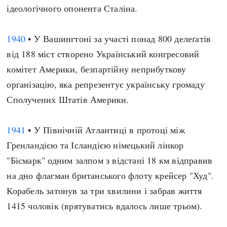
ідеологічного опонента Сталіна.
1940
• У Вашингтоні за участі понад 800 делеґатів
від 188 міст створено Український конгресовий
комітет Америки, безпартійну неприбуткову
організацію, яка репрезентує українську громаду
Сполучених Штатів Америки.
1941
• У Північній Атлантиці в протоці між
Гренландією та Ісландією німецький лінкор
"Бісмарк" одним залпом з відстані 18 км відправив
на дно флагман британського флоту крейсер "Худ".
Корабель затонув за три хвилини і забрав життя
1415 чоловік (врятуватись вдалось лише трьом).