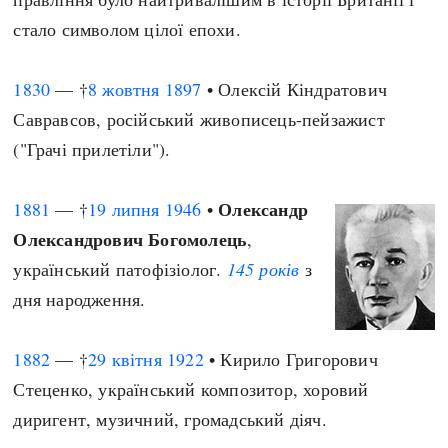
стало символом цілої епохи.
1830
— †
8 жовтня
1897
• Олексій Кіндратович
Савравсов, російський живописець-пейзажист
("Грачі прилетіли").
Олександр
1881
— †
19 липня
1946
•
Олександрович Богомолець
,
український патофізіолог.
145 років
з
дня народження.
1882
— †
29 квітня
1922
• Кирило Григорович
Стеценко, український композитор, хоровий
диригент, музичний, громадський діяч.