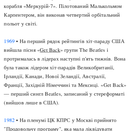
корабля «Меркурій-7». Пілотований Малькольмом
Карпентером, він виконав четвертий орбітальний
польот у світі.
1969
• На перший рядок рейтингів хіт-параду США
вийшла пісня «
Get Back
» групи The Beatles і
протрималась в лідерах наступні п'ять тижнів. Вона
була також лідером хіт-парадів Великобританії,
Ірландії, Канади, Нової Зеландії, Австралії,
Франції, Західній Німеччині та Мексиці. «Get Back»
— перший сингл Beatles, записаний у стереформаті
(вийшов лише в США).
1982
• На пленумі ЦК КПРС у Москві прийнято
"Продовольчу програму", яка мала ліквідувати