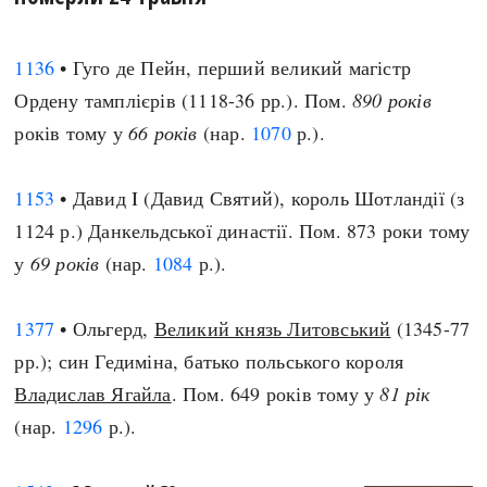
1136
• Гуго де Пейн, перший великий магістр
Ордену тамплієрів (1118-36 рр.). Пом.
890 років
років тому у
66 років
(нар.
1070
р.).
1153
• Давид I (Давид Святий), король Шотландії (з
1124 р.) Данкельдської династії. Пом. 873 роки тому
у
69 років
(нар.
1084
р.).
1377
• Ольгерд,
Великий князь Литовський
(1345-77
рр.); син Гедиміна, батько польського короля
Владислав Ягайла
. Пом. 649 років тому у
81 рік
(нар.
1296
р.).