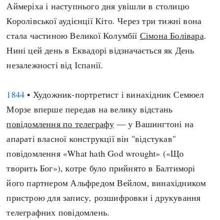
Аймеріха і наступнього дня увішли в столицю
Королівської аудієнції Кіто. Через три тижні вона
стала частиною Великої Колумбії
Сімона Болівара
.
Нині цей день в Еквадорі відзначається як День
незалежності від Іспанії.
1844
• Художник-портретист і винахідник Семюел
Морзе вперше передав на велику відстань
повідомлення по телеграфу
— у Вашингтоні на
апараті власної конструкції він "відстукав"
повідомлення «What hath God wrought» («Що
творить Бог»), котре було прийнято в Балтиморі
його партнером Альфредом Вейлом, винахідником
пристрою для запису, розшифровки і друкування
телеграфних повідомлень.