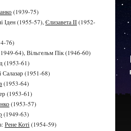
анко
(1939-75)
і Іден (1955-57),
Єлизавета II
(1952-
4-76)
(1949-64), Вільгельм Пік (1946-60)
д (1953-61)
і Салазар (1951-68)
в
(1953-64)
ер (1953-61)
енко
(1953-57)
р
(1949-63)
а:
Рене Коті
(1954-59)