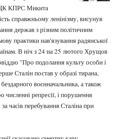
р ЦК КПРС Микита
ість справжньому ленінізму, висунув
ання держав з різним політичним
мову практики нав'язування радянської
аїнам. В ніч з 24 на 25 лютого Хрущов
овіддю "Про подолання культу особи і
ерше Сталін постав у образі тирана,
 бездарного воєнначальника, а також
о численні репресії, і порушення
" за часів перебування Сталіна при
анії скасовано смертну кару.