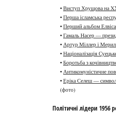
•
Виступ Хрущова на XX
•
Перша ісламська респу
•
Перший альбом Елвіса
•
Гамаль Насер — прези
•
Артур Міллер і Мери
•
Націоналізація Суецьк
•
Боротьба з кочівницт
•
Антикомуністичне пов
•
Еріка Селеш — символ
(фото)
Політичні лідери 1956 р