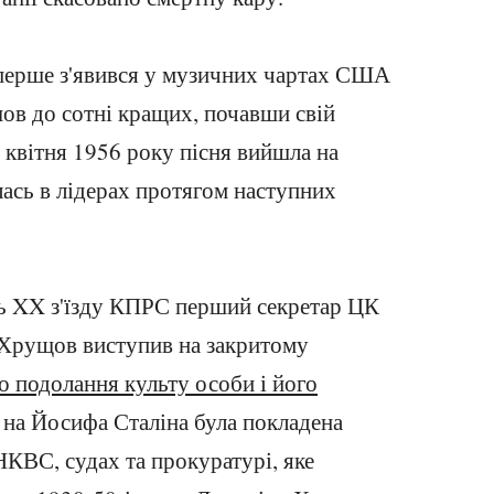
уперше з'явився у музичних чартах США
шов до сотні кращих, почавши свій
 квітня 1956 року пісня вийшла на
ась в лідерах протягом наступних
нь XX з'їзду КПРС перший секретар ЦК
Хрущов виступив на закритому
о подолання культу особи і його
о на Йосифа Сталіна була покладена
 НКВС, судах та прокуратурі, яке