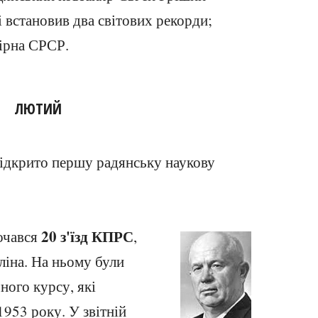
і встановив два світових рекорди;
бірна СРСР.
ЛЮТИЙ
відкрито першу радянську наукову
20 з'їзд КПРС
очався
,
ліна. На ньому були
ного курсу, які
1953 року. У звітній