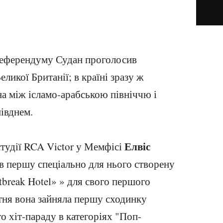
референдуму Судан проголосив
еликої Британії; в країні зразу ж
на між ісламо-арабською північчю і
івднем.
Елвіс
студії RCA Victor у Мемфісі
в першу спеціально для нього створену
tbreak Hotel» » для свого першого
ітня вона зайняла першу сходинку
о хіт-параду в категоріях "Поп-