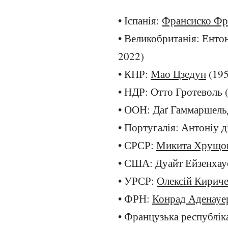
• Іспанія:
Франсиско Фр
• Великобританія: Ентон
2022)
• КНР:
Мао Цзедун
(195
• НДР: Отто Гротеволь 
• ООН: Даґ Гаммаршель
• Португалія: Антоніу д
• СРСР:
Микита Хрущо
• США: Дуайт Ейзенхау
• УРСР:
Олексій Кирич
• ФРН:
Конрад Аденауе
• Французька республік