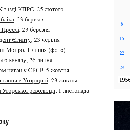
 з'їзді КПРС
, 25 лютого
бліка
, 23 березня
 Преслі
, 23 березня
дент Єгипту
, 23 червня
лін Монро
, 1 липня (фото)
ого каналу
, 26 липня
вом циган у СРСР
, 5 жовтня
стання в Угорщині
, 23 жовтня
 Угорської революції
, 1 листопада
оку