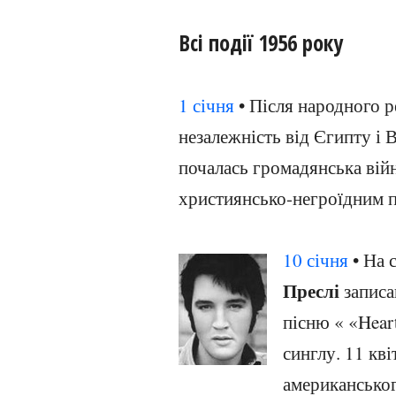
Всі події 1956 року
1 січня
• Після народного 
незалежність від Єгипту і В
почалась громадянська вій
християнсько-негроїдним п
10 січня
• На 
Преслі
записа
пісню « «Hear
синглу. 11 кв
американськог