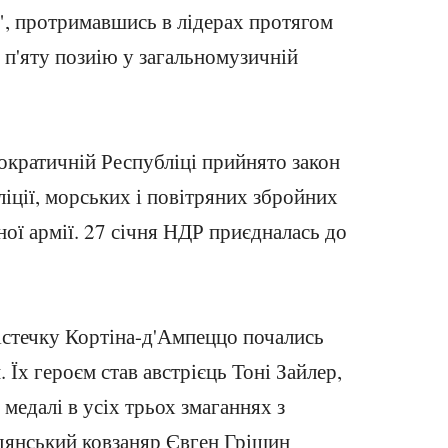
", протримавшись в лідерах протягом
 п'яту позиію у загальномузичній
ократичній Республіці прийнято закон
ліції, морських і повітряних збройних
ої армії. 27 січня НДР приєдналась до
істечку Кортіна-д'Ампеццо почались
. Їх героєм став австрієць Тоні Зайлер,
 медалі в усіх трьох змаганнях з
дянський ковзаняр Євген Грішин