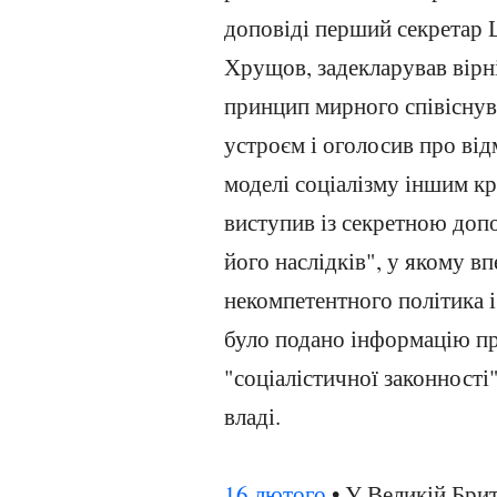
доповіді перший секрета
Хрущов, задекларував вірн
принцип мирного співіснув
устроєм і оголосив про від
моделі соціалізму іншим кр
виступив із секретною доп
його наслідків", у якому вп
некомпетентного політика і
було подано інформацію пр
"соціалістичної законності
владі.
16 лютого
• У Великій Брит