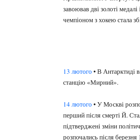
завоював дві золоті медалі 
чемпіоном з хокею стала з
13 лютого
• В Антарктиді 
станцію «Мирний».
14 лютого
• У Москві розп
перший після смерті Й. Ста
підтверджені зміни політич
розпочались після березня 