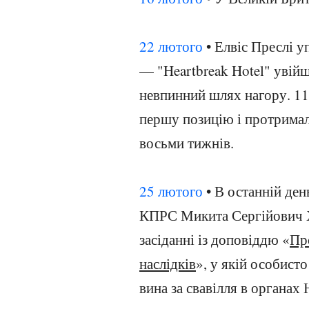
22 лютого
• Елвіс Преслі 
— "Heartbreak Hotel" увій
невпинний шлях нагору. 11
першу позицію і протримал
восьми тижнів.
25 лютого
• В останній де
КПРС Микита Сергійович 
засіданні із доповіддю «
Пр
наслідків
», у якій особист
вина за свавілля в органах