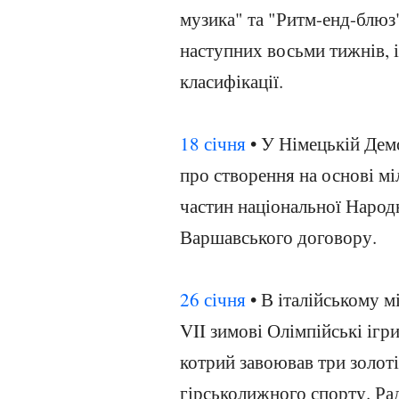
музика" та "Ритм-енд-блюз
наступних восьми тижнів, і
класифікації.
18 січня
• У Німецькій Дем
про створення на основі мі
частин національної Народн
Варшавського договору.
26 січня
• В італійському м
VII зимові Олімпійські ігри
котрий завоював три золоті
гірськолижного спорту. Ра