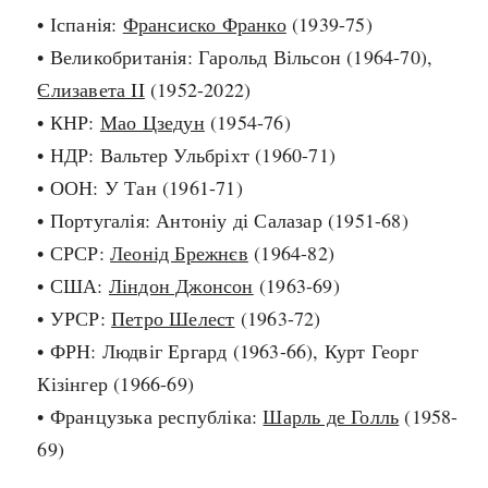
• Іспанія:
Франсиско Франко
(1939-75)
search
• Великобританія: Гарольд Вільсон (1964-70),
Єлизавета II
(1952-2022)
• КНР:
Мао Цзедун
(1954-76)
• НДР: Вальтер Ульбріхт (1960-71)
СЬОГОДНІ
ПОДКАСТИ
• ООН: У Тан (1961-71)
ЗАГОЛОВКИ
КРУГЛІ ДАТИ
• Португалія: Антоніу ді Салазар (1951-68)
ПРАВИЛА ЖИТТЯ
ФОТОІСТОРІЇ
• СРСР:
Леонід Брежнєв
(1964-82)
ВИ (НЕ) ЗНАЛИ
ІНФОГРАФІКА
• США:
Ліндон Джонсон
(1963-69)
КАРТИ
ПРЯМА МОВА
• УРСР:
Петро Шелест
(1963-72)
НОТА БЕНЕ
МОЯ ІСТОРІЯ
• ФРН: Людвіг Ергард (1963-66), Курт Георг
Кізінгер (1966-69)
• Французька республіка:
Шарль де Голль
(1958-
69)
Рубрики
Україна
Авіація і космонавтика
Княжа доба