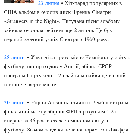
23 липня
• Хіт-парад популярних в
США альбомів очолив диск Френка Сінатри
«Strangers in the Night». Титульна пісня альбому
зайняла очолила рейтинг ще 2 липня. Це був
перший значний успіх Сінатри з 1960 року.
28 липня
• У матчі за третє місце Чемпіонату світу з
футболу, що проходив у Англії, збірна СРСР
програла Португалії 1-2 і зайняла найвище в своїй
історії четверте місце.
30 липня
• Збірна Англії на стадіоні Вемблі виграла
фінальний матч у збірної ФРН з рахунком 4:2 і
вперше за 36 років стала чемпіоном світу з
футболу. Згодом завдяки телеповторам гол Джеффа