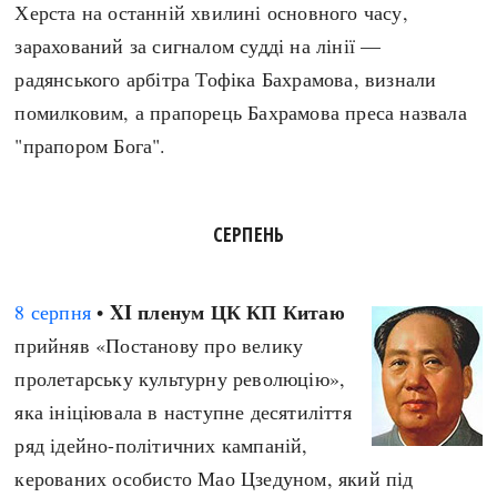
Херста на останній хвилині основного часу,
зарахований за сигналом судді на лінії —
радянського арбітра Тофіка Бахрамова, визнали
помилковим, а прапорець Бахрамова преса назвала
"прапором Бога".
СЕРПЕНЬ
XI пленум ЦК КП Китаю
8 серпня
•
прийняв «Постанову про велику
пролетарську культурну революцію»,
яка ініціювала в наступне десятиліття
ряд ідейно-політичних кампаній,
керованих особисто Мао Цзедуном, який під