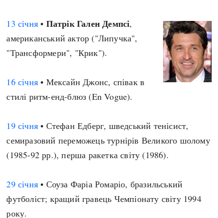
Патрік Гален Демпсі
13 січня
•
,
американський актор ("Липучка",
"Трансформери", "Крик").
16 січня
• Мексайн Джонс, співак в
стилі ритм-енд-блюз (En Vogue).
19 січня
• Стефан Едберг, шведський тенісист,
семиразовий переможець турнірів Великого шолому
(1985-92 рр.), перша ракетка світу (1986).
29 січня
• Соуза Фаріа Ромаріо, бразильський
футболіст; кращий гравець Чемпіонату світу 1994
року.