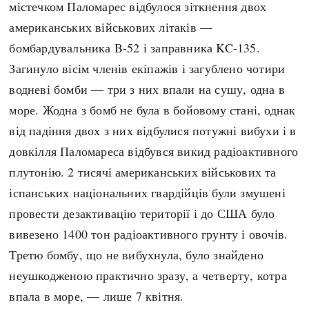
містечком Паломарес відбулося зіткнення двох
Регіони
Індекси
американських військових літаків —
Австралія
Нові статті
бомбардувальника B-52 і заправника KC-135.
Азія
Популярні статті
Загинуло вісім членів екіпажів і загублено чотири
Америка
Всі статті
водневі бомби — три з них впали на сушу, одна в
А(нта)рктика
Визначальні події
море. Жодна з бомб не була в бойовому стані, однак
Африка
#Хештеги
від падіння двох з них відбулися потужні вибухи і в
Європа
Автори
довкілля Паломареса відбувся викид радіоактивного
плутонію. 2 тисячі американських військових та
done
іспанських національних гвардійців були змушені
провести дезактивацію території і до США було
вивезено 1400 тон радіоактивного грунту і овочів.
Третю бомбу, що не вибухнула, було знайдено
неушкодженою практично зразу, а четверту, котра
впала в море, — лише 7 квітня.