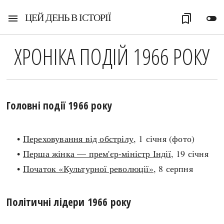
ЦЕЙ ДЕНЬ В ІСТОРІЇ
menu
bookmarks
toggle_off
ХРОНІКА ПОДІЙ 1966 РОКУ
Головні події 1966 року
•
Переховування від обстрілу
, 1 січня (фото)
•
Перша жінка — прем'єр-міністр Індії
, 19 січня
•
Початок «Культурної революції»
, 8 серпня
Політичні лідери 1966 року