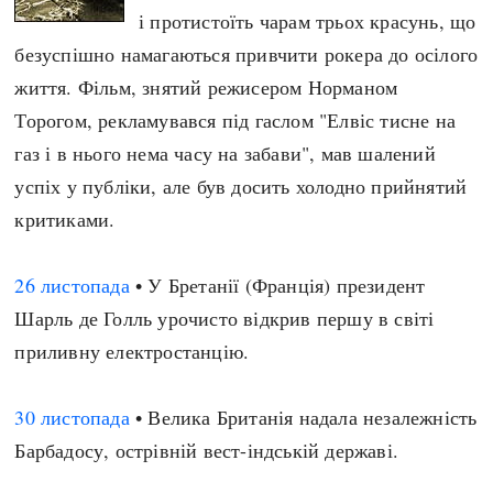
і протистоїть чарам трьох красунь, що
безуспішно намагаються привчити рокера до осілого
життя. Фільм, знятий режисером Норманом
Торогом, рекламувався під гаслом "Елвіс тисне на
газ і в нього нема часу на забави", мав шалений
успіх у публіки, але був досить холодно прийнятий
критиками.
26 листопада
• У Бретанії (Франція) президент
Шарль де Голль урочисто відкрив першу в світі
приливну електростанцію.
30 листопада
• Велика Британія надала незалежність
Барбадосу, острівній вест-індській державі.