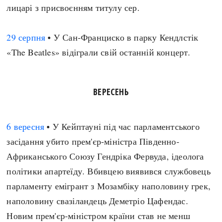
лицарі з присвоєнням титулу сер.
29 серпня
• У Сан-Франциско в парку Кендлстік
«The Beatles» відіграли свій останній концерт.
ВЕРЕСЕНЬ
6 вересня
• У Кейптауні під час парламентського
засідання убито прем'єр-міністра Південно-
Африканського Союзу Гендріка Фервуда, ідеолога
політики апартеїду. Вбивцею виявився службовець
парламенту емігрант з Мозамбіку наполовину грек,
наполовину свазіландець Деметріо Цафендас.
Новим прем'єр-міністром країни став не менш