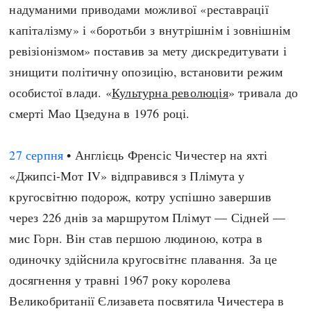
надуманими приводами можливої «реставрації
капіталізму» і «боротьби з внутрішнім і зовнішнім
ревізіонізмом» поставив за мету дискредитувати і
знищити політичну опозицію, встановити режим
особистої влади. «
Культурна революція
» тривала до
смерті Мао Цзедуна в 1976 році.
27 серпня
• Англієць Френсіс Чичестер на яхті
«Джипсі-Мот IV» відправився з Плімута у
кругосвітню подорож, котру успішно завершив
через 226 днів за маршрутом Плімут — Сідней —
мис Горн. Він став першою людиною, котра в
одиночку здійснила кругосвітнє плавання. За це
досягнення у травні 1967 року королева
Великобританії Єлизавета посвятила Чичестера в