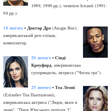
1989, 1990 рр.), чемпіон Іспанії (1991-
94 рр.).
Доктор Дре
18 лютого
•
(Андре Янг),
американський реп-співак,
композитор.
Сінді
20 лютого
•
Кроуфорд
, американська
супермодель, актриса ("Чесна гра").
Теа Леоні
25 лютого
•
(Елізабет Теа Панталеоні),
американська актриса ("Люди, яких я
знаю", "Парк Юрського періоду 3",