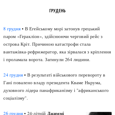
ГРУДЕНЬ
8 грудня
• В Егейському морі затонув грецький
паром «Геракліон», здійснюючи черговий рейс з
острова Кріт. Причиною катастрофи стала
вантажівка-рефрижератор, яка зірвалася з кріплення
і проламала ворота. Загинули 264 людини.
24 грудня
• В результаті військового перевороту в
Гані повалено владу президента Кваме Нкрума,
духовного лідера панафриканізму і "африканського
соціалізму".
Джиммі
26 грудня
• 24-літній