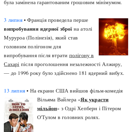
була замінена гарантованим грошовим мінімумом.
3 липня
• Франція проведела перше
випробування ядерної зброї
на атолі
Муруроа (Полінезія), який став
головним полігоном для
випробування після втрати
полігону в
Сахарі
після проголошення незалежності Алжиру,
— до 1996 року було здійснено 181 ядерний вибух.
13 липня
• На екрани США вийшов фільм-комедія
Як украсти
Вільяма Вайлера «
мільйон
» з Одрі Хепберн і Пітером
О'Тулом в головних ролях.