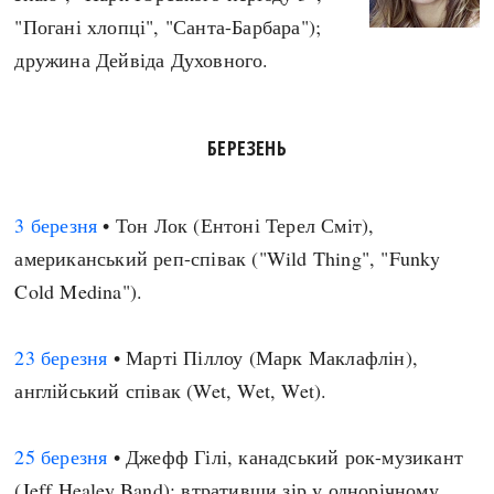
"Погані хлопці", "Санта-Барбара");
дружина Дейвіда Духовного.
БЕРЕЗЕНЬ
3 березня
• Тон Лок (Ентоні Терел Сміт),
американський реп-співак ("Wild Thing", "Funky
Cold Medina").
23 березня
• Марті Піллоу (Марк Маклафлін),
англійський співак (Wet, Wet, Wet).
25 березня
• Джефф Гілі, канадський рок-музикант
(Jeff Healey Band); втративши зір у однорічному