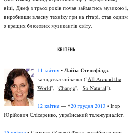
віці, Джеф з трьох років почав займатись музикою і,
виробивши власну техніку гри на гітарі, став одним
з кращих блюзових музикантів світу.
КВІТЕНЬ
Лайза Стенсфілдз
11 квітня
•
,
канадська співачка ("
All Around the
World
", "
Change
", "
So Natural
").
12 квітня
— †
20 грудня
2013
• Ігор
Юрійович Слісаренко, український тележурналіст.
15 квітня
• Саманта (Карен) Фокс, англійська поп-