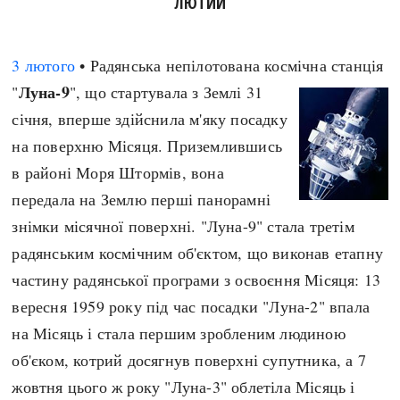
ЛЮТИЙ
3 лютого
• Радянська непілотована космічна станція
Луна-9
"
", що стартувала з Землі 31
січня, вперше здійснила м'яку посадку
на поверхню Місяця. Приземлившись
в районі Моря Штормів, вона
передала на Землю перші панорамні
знімки місячної поверхні. "Луна-9" стала третім
радянським космічним об'єктом, що виконав етапну
частину радянської програми з освоєння Місяця: 13
вересня 1959 року під час посадки "Луна-2" впала
на Місяць і стала першим зробленим людиною
об'єком, котрий досягнув поверхні супутника, а 7
жовтня цього ж року "Луна-3" облетіла Місяць і