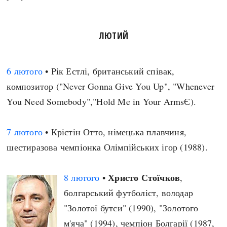
ЛЮТИЙ
6 лютого
• Рік Естлі, британський співак,
композитор ("Never Gonna Give You Up", "Whenever
You Need Somebody","Hold Me in Your ArmsЄ).
7 лютого
• Крістін Отто, німецька плавчиня,
шестиразова чемпіонка Олімпійських ігор (1988).
Христо Стоїчков
8 лютого
•
,
болгарський футболіст, володар
"Золотої бутси" (1990), "Золотого
м'яча" (1994), чемпіон Болгарії (1987,