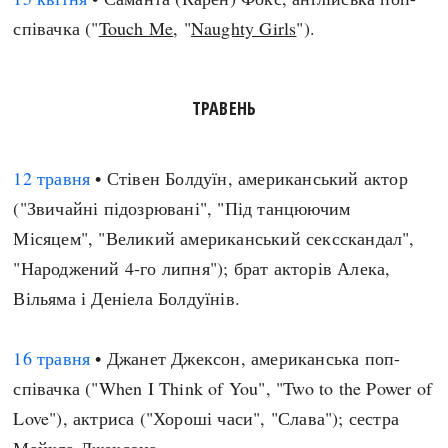
співачка ("
Touch Me
, "
Naughty Girls
").
ТРАВЕНЬ
12 травня
• Стівен Болдуїн, американський актор
("Звичайні підозрювані", "Під танцюючим
Місяцем", "Великий американський сексскандал",
"Народжений 4-го липня"); брат акторів Алека,
Вільяма і Деніела Болдуїнів.
16 травня
• Джанет Джексон, американська поп-
співачка ("
When I Think of You
", "Two to the Power of
Love"), актриса ("Хороші часи", "Слава"); сестра