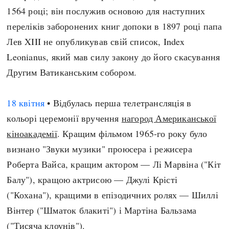
1564 році; він послужив основою для наступних
переліків заборонених книг допоки в 1897 році папа
Лев XIII не опубликував свій список, Index
Leonianus, який мав силу закону до його скасування
Другим Ватиканським собором.
18 квітня
• Відбулась перша телетрансляція в
кольорі церемонії вручення
нагород Американської
кіноакадемії
. Кращим фільмом 1965-го року було
визнано "Звуки музики" проюсера і режисера
Роберта Вайса, кращим актором — Лі Марвіна ("Кіт
Балу"), кращою актрисою — Джулі Крісті
("Кохана"), кращими в епізодичних ролях — Шиллі
Вінтер ("Шматок блакиті") і Мартіна Бальзама
("Тисяча клоунів").