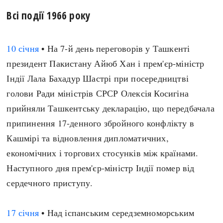
Архітектура і будівництво
Козацька доба
Всі події 1966 року
Битви і війни
Українська революція
Катастрофи
Україна радянська
10 січня
• На 7-й день переговорів у Ташкенті
Кримінал
Україна незалежна
президент Пакистану Айюб Хан і прем'єр-міністр
Культура і мистецтво
ЗНО
Індії Лала Бахадур Шастрі при посередництві
Людина і суспільство
голови Ради міністрів СРСР Олексія Косигіна
Хронологія
Наука, освіта і техніка
прийняли Ташкентську декларацію, що передбачала
Античні часи
Особистості
припинення 17-денного збройного конфлікту в
Темні віки
Подорожі і відкриття
Кашмірі та відновлення дипломатичних,
Високе Середньовіччя
Політика
економічних і торгових стосунків між країнами.
Пізнє Середньовіччя
Релігія
Наступного дня прем'єр-міністр Індії помер від
Нова історія
Розваги і дозвілля
сердечного приступу.
Новітня історія
Спорт
Наш час
Чудеса світу
17 січня
• Над іспанським середземноморським