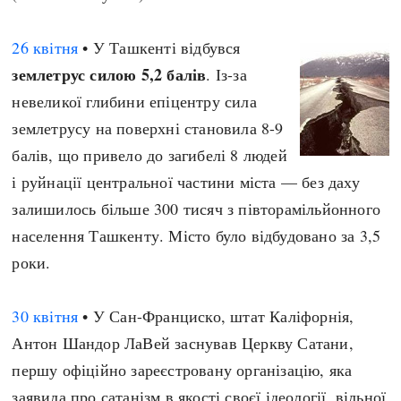
26 квітня
• У Ташкенті відбувся
землетрус силою 5,2 балів
. Із-за
невеликої глибини епіцентру сила
землетрусу на поверхні становила 8-9
балів, що привело до загибелі 8 людей
і руйнації центральної частини міста — без даху
залишилось більше 300 тисяч з півторамільйонного
населення Ташкенту. Місто було відбудовано за 3,5
роки.
30 квітня
• У Сан-Франциско, штат Каліфорнія,
Антон Шандор ЛаВей заснував Церкву Сатани,
першу офіційно зареєстровану організацію, яка
заявила про сатанізм в якості своєї ідеології, вільної