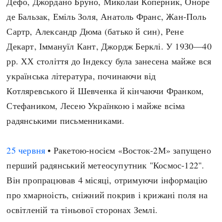
Дефо, Джордано Бруно, Миколай Коперник, Оноре
де Бальзак, Еміль Золя, Анатоль Франс, Жан-Поль
Сартр, Александр Дюма (батько й син), Рене
Декарт, Іммануїл Кант, Джордж Берклі. У 19З0—40
рр. ХХ століття до Індексу була занесена майже вся
українська література, починаючи від
Котляревського й Шевченка й кінчаючи Франком,
Стефаником, Лесею Українкою і майже всіма
радянськими письменниками.
25 червня
• Ракетою-носієм «Восток-2М» запущено
перший радянський метеосупутник "Космос-122".
Він пропрацював 4 місяці, отримуючи інформацію
про хмарноість, сніжний покрив і крижані поля на
освітленій та тіньової сторонах Землі.