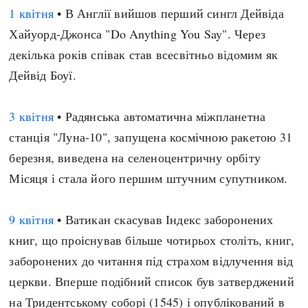
1 квітня
• В Англії вийшов перший сингл Дейвіда
Хайуорд-Джонса "Do Anything You Say". Через
декілька років співак став всесвітньо відомим як
Дейвід Боуї.
3 квітня
• Радянська автоматична міжпланетна
станція "Луна-10", запущена космічною ракетою 31
березня, виведена на селеноцентричну орбіту
Місяця і стала його першим штучним супутником.
9 квітня
• Ватикан скасував Індекс заборонених
книг, що проіснував більше чотирьох століть, книг,
заборонених до читання під страхом відлучення від
церкви. Вперше подібний список був затверджений
на Тридентському соборі (1545) і опублікований в