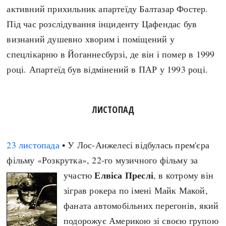
активний прихильник апартеїду Балтазар Фостер.
Під час розслідування інциденту Цафендас був
визнаний душевно хворим і поміщений у
спецлікарню в Йоганнесбурзі, де він і помер в 1999
році. Апартеїд був відмінений в ПАР у 1993 році.
ЛИСТОПАД
23 листопада
• У Лос-Анжелесі відбулась прем'єра
фільму «Розкрутка», 22-го музичного фільму за
Елвіса Преслі
участю
, в котрому він
зіграв рокера по імені Майк Макой,
фаната автомобільних перегонів, який
подорожує Америкою зі своєю групою