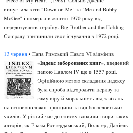
"Piece of My Heart" (1968). Сольно Дженіс
випустила хіти "Down on Me" та "Me and Bobby
McGee" і померла в жовтні 1970 року від
передозування героїну. Big Brother and the Holding
Company припинили своє існування в 1972 році.
13 червня
• Папа Римський Павло VI відмінив
«Індекс заборонених книг»
, введений
папою Павлом IV ще в 1557 році.
Офіційною метою складання Індексу
була спроба відгородити церкву та
саму віру й моральність від зазіхань
на основоположні принципи та від богословських
ухилів. У різний час до списку входили твори таких
авторів, як Еразм Роттердамський, Вольтер, Даніель