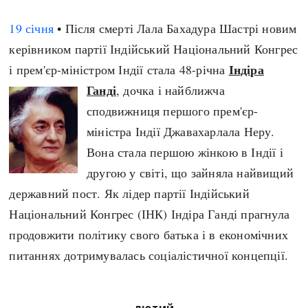
19 січня
• Після смерті Лала Бахадура Шастрі новим
керівником партії Індійський Національний Конгрес
Індіра
і прем'єр-міністром Індії стала 48-річна
Ганді
, дочка і найближча
сподвижниця першого прем'єр-
міністра Індії Джавахарлала Неру.
Вона стала першою жінкою в Індії і
другою у світі, що зайняла найвищий
державний пост. Як лідер партії Індійський
Національний Конгрес (ІНК) Індіра Ганді прагнула
продовжити політику свого батька і в економічних
питаннях дотримувалась соціалістичної концепції.