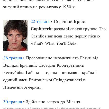
значний вплив на рок-музику 1960-х.
Брюс
22 травня
• 16-річний
Спрінгстін
разом зі своєю групою The
Castilles записав свою першу пісню
«That's What You'll Get».
26 травня
• Проголошено незалежність Гаяни від
Великої Британії. Сьогодні Кооперативна
Республіка Гайана — єдина англомовна країна і
єдиний член Британської Співдружності в
Південній Америці.
30 травня
• Здійснено запуск до Місяця
американської автоматичної міжпланетної станції