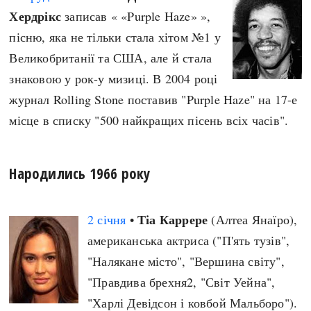
Хердрікс
записав « «Purple Haze» »,
пісню, яка не тільки стала хітом №1 у
Великобританії та США, але й стала
знаковою у рок-у мизиці. В 2004 році
журнал Rolling Stone поставив "Purple Haze" на 17-е
місце в списку "500 найкращих пісень всіх часів".
Народились 1966 року
Тіа Каррере
2 січня
•
(Алтеа Янаїро),
американська актриса ("П'ять тузів",
"Налякане місто", "Вершина світу",
"Правдива брехня2, "Світ Уейна",
"Харлі Девідсон і ковбой Мальборо").