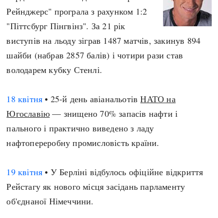
Рейнджерс" програла з рахунком 1:2
"Піттсбург Пінгвінз". За 21 рік
виступів на льоду зіграв 1487 матчів, закинув 894
шайби (набрав 2857 балів) і чотири рази став
володарем кубку Стенлі.
18 квітня
• 25-й день авіанальотів
НАТО на
Югославію
— знищено 70% запасів нафти і
пального і практично виведено з ладу
нафтопереробну промисловість країни.
19 квітня
• У Берліні відбулось офіційне відкриття
Рейстагу як нового місця засідань парламенту
об'єднаної Німеччини.