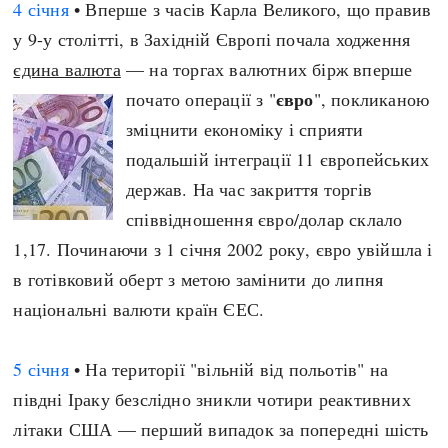
4 січня
• Вперше з часів Карла Великого, що правив
Регіони
Індекси
у 9-у столітті, в Західній Європі почала ходження
Австралія
Нові статті
єдина валюта
— на торгах валютних бірж вперше
Азія
Популярні статті
євро
почато операції з "
", покликаною
Америка
Всі статті
зміцнити економіку і сприяти
А(нта)рктика
Визначальні події
подальшій інтеграції 11 європейських
Африка
#Хештеги
держав. На час закриття торгів
Європа
Автори
співвідношення євро/долар склало
1,17. Починаючи з 1 січня 2002 року, євро увійшла і
done
в готівковий оберт з метою замінити до липня
національні валюти країн ЄЕС.
5 січня
• На території "вільній від польотів" на
півдні Іраку безслідно зникли чотири реактивних
літаки США — перший випадок за попередні шість