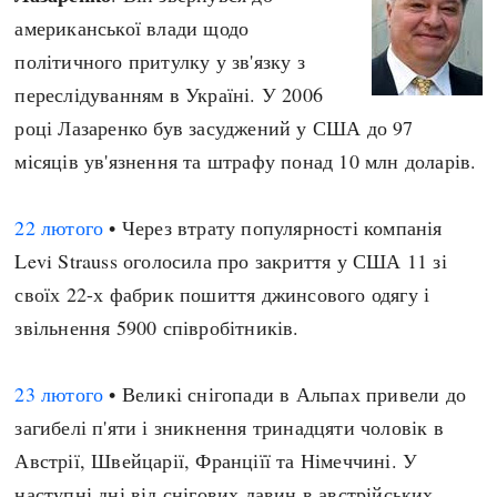
американської влади щодо
політичного притулку у зв'язку з
переслідуванням в Україні. У 2006
році Лазаренко був засуджений у США до 97
місяців ув'язнення та штрафу понад 10 млн доларів.
22 лютого
• Через втрату популярності компанія
Levi Strauss оголосила про закриття у США 11 зі
своїх 22-х фабрик пошиття джинсового одягу і
звільнення 5900 співробітників.
23 лютого
• Великі снігопади в Альпах привели до
загибелі п'яти і зникнення тринадцяти чоловік в
Австрії, Швейцарії, Франціїї та Німеччині. У
наступні дні від снігових лавин в австрійських