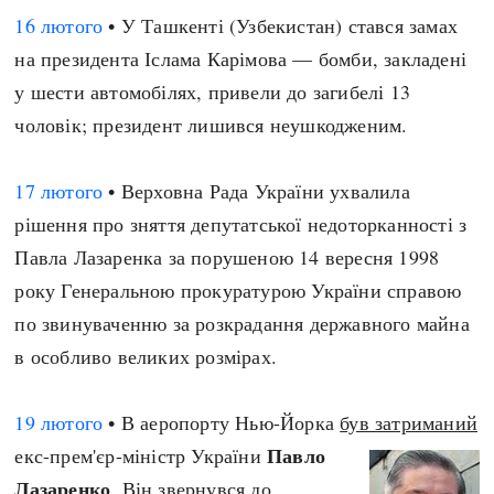
16 лютого
• У Ташкенті (Узбекистан) стався замах
на президента Іслама Карімова — бомби, закладені
у шести автомобілях, привели до загибелі 13
чоловік; президент лишився неушкодженим.
17 лютого
• Верховна Рада України ухвалила
рішення про зняття депутатської недоторканності з
Павла Лазаренка за порушеною 14 вересня 1998
року Генеральною прокуратурою України справою
по звинуваченню за розкрадання державного майна
в особливо великих розмірах.
19 лютого
• В аеропорту Нью-Йорка
був затриманий
Павло
екс-прем'єр-міністр України
Лазаренко
. Він звернувся до