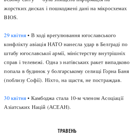
жорстких дисках і пошкоджені дані на мікросхемах
BIOS.
29 квітня
• В ході врегулювання югославського
конфлікту авіація НАТО нанесла удар в Белграді по
штабу югославської армії, міністерству внутрішніх
справ і телевежі. Одна з натівських ракет випадково
попала в будинок у болгарському селищі Горна Баня
(поблизу Софії). Ніхто, на щастя, не постраждав.
30 квітня
• Камбоджа стала 10-м членом Асоціації
Азіатських Націй (АСЕАН).
ТРАВЕНЬ