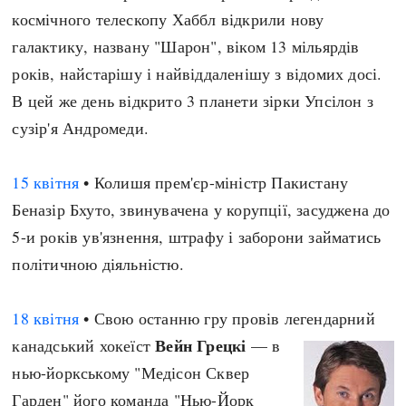
космічного телескопу Хаббл відкрили нову
галактику, названу "Шарон", віком 13 мільярдів
років, найстарішу і найвіддаленішу з відомих досі.
В цей же день відкрито 3 планети зірки Упсілон з
сузір'я Андромеди.
15 квітня
• Колишя прем'єр-міністр Пакистану
Беназір Бхуто, звинувачена у корупції, засуджена до
5-и років ув'язнення, штрафу і заборони займатись
політичною діяльністю.
18 квітня
• Свою останню гру провів легендарний
Вейн Грецкі
канадський хокеїст
— в
нью-йоркському "Медісон Сквер
Гарден" його команда "Нью-Йорк