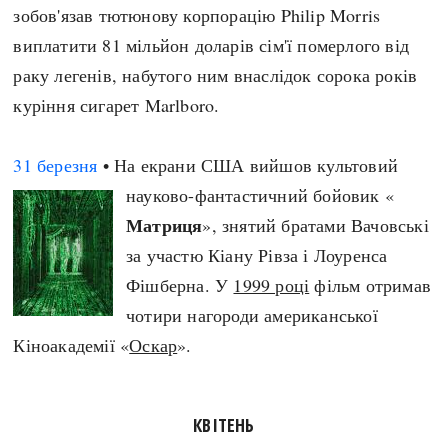
зобов'язав тютюнову корпорацію Philip Morris
виплатити 81 мільйон доларів сім'ї померлого від
раку легенів, набутого ним внаслідок сорока років
куріння сигарет Marlboro.
31 березня
• На екрани США вийшов культовий
науково-фантастичний бойовик «
Матриця
», знятий братами Вачовські
за участю Кіану Рівза і Лоуренса
Фішберна. У
1999 році
фільм отримав
чотири нагороди американської
Кіноакадемії «
Оскар
».
КВІТЕНЬ