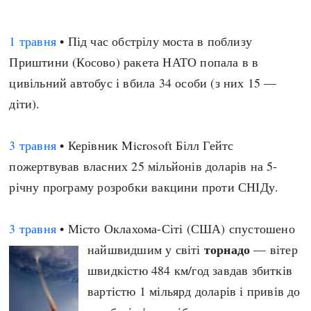
1 травня
• Під час обстрілу моста в поблизу
Приштини (Косово) ракета НАТО попала в в
цивільний автобус і вбила 34 особи (з них 15 —
діти).
3 травня
• Керівник Microsoft Білл Гейтс
пожертвував власних 25 мільйонів доларів на 5-
річну програму розробки вакцини проти СНІДу.
3 травня
• Місто Оклахома-Сіті (США) спустошено
торнадо
найшвидшим у світі
— вітер
швидкістю 484 км/год завдав збитків
вартістю 1 мільярд доларів і привів до