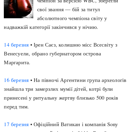
чемпіон за версією WBC, зберегли
свої звання — бій за титул
абсолютного чемпіона світу у
надважкій категорії закінчився у нічию.
14 березня
• Ірен Саєз, колишню місс Всесвіту з
Венесуели, обрано губернатором острова
Маргарита.
16 березня
• На півночі Аргентини група археологів
знайшла три замерзлих мумії дітей, котрі були
принесені у ритуальну жертву близько 500 років
перед тим.
17 березня
• Офіційний Ватикан і компанія Sony