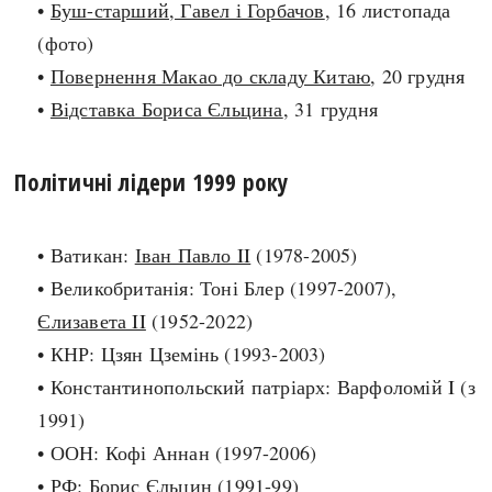
•
Буш-старший, Гавел і Горбачов
, 16 листопада
(фото)
search
•
Повернення Макао до складу Китаю
, 20 грудня
•
Відставка Бориса Єльцина
, 31 грудня
Політичні лідери 1999 року
СЬОГОДНІ
ПОДКАСТИ
ЗАГОЛОВКИ
КРУГЛІ ДАТИ
ПРАВИЛА ЖИТТЯ
ФОТОІСТОРІЇ
• Ватикан:
Іван Павло II
(1978-2005)
ВИ (НЕ) ЗНАЛИ
ІНФОГРАФІКА
• Великобританія: Тоні Блер (1997-2007),
КАРТИ
ПРЯМА МОВА
Єлизавета II
(1952-2022)
НОТА БЕНЕ
МОЯ ІСТОРІЯ
• КНР: Цзян Цземінь (1993-2003)
• Константинопольский патріарх: Варфоломій I (з
1991)
• ООН: Кофі Аннан (1997-2006)
Рубрики
Україна
• РФ:
Борис Єльцин
(1991-99)
Авіація і космонавтика
Княжа доба