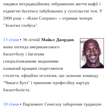
завдяки нетрадиційному зображенню життя мафії і
підняттю багатьох табуйованих у суспільстві тем. У
2000 році « «Клан Сопрано» » отримав чотири
"Золотих глобуса".
Майкл Джордан
13 січня
• 36-літній
,
жива легенда американського
баскетболу і багатьма
спеціалізованими виданнями
названий кращим спортсменом
століття, офіційно оголосив, що залишає команду
"Чикаго Булз" і припиняє професійну кар'єру
баскетболіста.
18 січня
• Парламент Сенегалу заборонив традицію