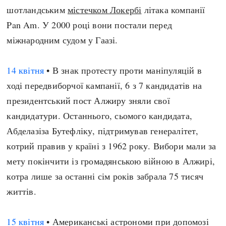
шотландським
містечком Локербі
літака компанії
Pan Am. У 2000 році вони постали перед
міжнародним судом у Гаазі.
14 квітня
• В знак протесту проти маніпуляцій в
ході передвиборчої кампанії, 6 з 7 кандидатів на
президентський пост Алжиру зняли свої
кандидатури. Останнього, сьомого кандидата,
Абделазіза Бутефліку, підтримував генералітет,
котрий правив у країні з 1962 року. Вибори мали за
мету покінчити із громадянською війною в Алжирі,
котра лише за останні сім років забрала 75 тисяч
життів.
15 квітня
• Американські астрономи при допомозі