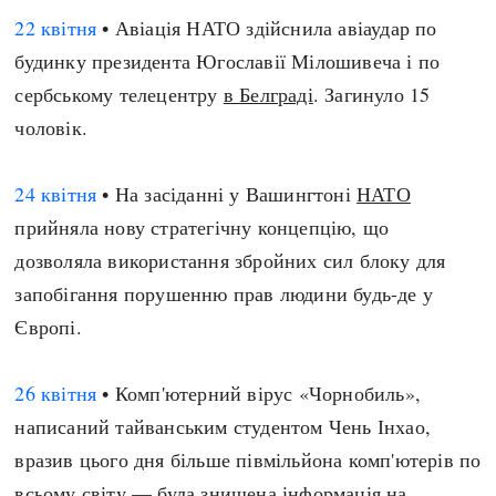
22 квітня
• Авіація НАТО здійснила авіаудар по
будинку президента Югославії Мілошивеча і по
сербському телецентру
в Белграді
. Загинуло 15
чоловік.
24 квітня
• На засіданні у Вашингтоні
НАТО
прийняла нову стратегічну концепцію, що
дозволяла використання збройних сил блоку для
запобігання порушенню прав людини будь-де у
Європі.
26 квітня
• Комп'ютерний вірус «Чорнобиль»,
написаний тайванським студентом Чень Інхао,
вразив цього дня більше півмільйона комп'ютерів по
всьому світу — була знищена інформація на