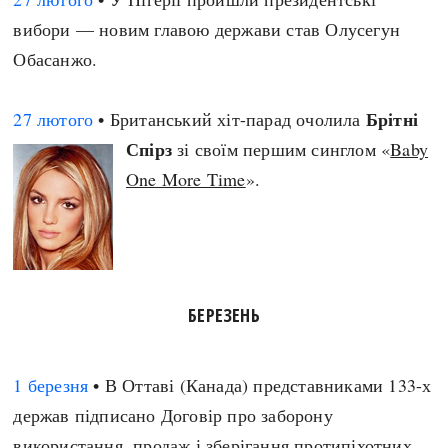
вибори — новим главою держави став Олусегун
Обасанжо.
Брітні
27 лютого
• Британський хіт-парад очолила
Спірз
зі своїм першим синглом «
Baby
One More Time
».
БЕРЕЗЕНЬ
1 березня
• В Оттаві (Канада) представниками 133-х
держав підписано Договір про заборону
використання, продаж і зберігання протипіхотних