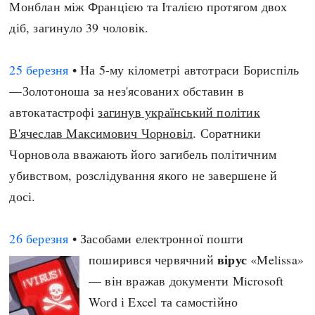
Монблан між Францією та Італією протягом двох
діб, загинуло 39 чоловік.
25 березня
• На 5-му кілометрі автотраси Бориспіль
—Золотоноша за нез'ясованих обставин в
автокатастрофі
загинув український політик
В'ячеслав Максимович Чорновіл
. Соратники
Чорновола вважають його загибель політичним
убивством, розслідування якого не завершене й
досі.
26 березня
• Засобами електронної пошти
вірус
поширився червячний
«Melissa»
— він вражав документи Microsoft
Word і Excel та самостійно