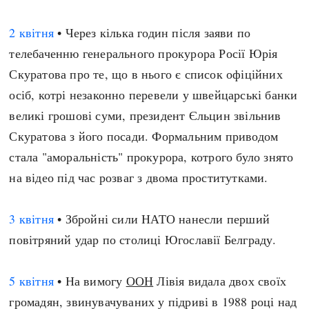
2 квітня
• Через кілька годин після заяви по
телебаченню генерального прокурора Росії Юрія
Скуратова про те, що в нього є список офіційних
осіб, котрі незаконно перевели у швейцарські банки
великі грошові суми, президент Єльцин звільнив
Скуратова з його посади. Формальним приводом
стала "аморальність" прокурора, котрого було знято
на відео під час розваг з двома проститутками.
3 квітня
• Збройні сили НАТО нанесли перший
повітряний удар по столиці Югославії Белграду.
5 квітня
• На вимогу
ООН
Лівія видала двох своїх
громадян, звинувачуваних у підриві в 1988 році над