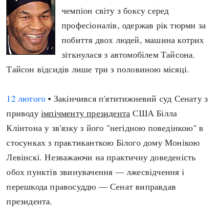
чемпіон світу з боксу серед
професіоналів, одержав рік тюрми за
побиття двох людей, машина котрих
зіткнулася з автомобілем Тайсона.
Тайсон відсидів лише три з половиною місяці.
12 лютого
• Закінчився п'ятитижневий суд Сенату з
приводу
імпічменту президента
США Білла
Клінтона у зв'язку з його "негідною поведінкою" в
стосунках з практиканткою Білого дому Монікою
Левінскі. Незважаючи на практичну доведеність
обох пунктів звинувачення — лжесвідчення і
перешкода правосуддю — Сенат виправдав
президента.