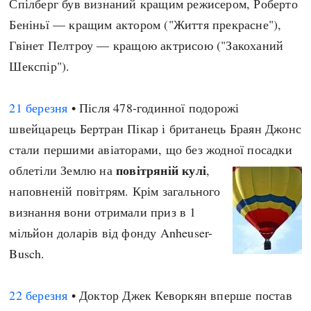
Спілберг був визнаний кращим режисером, Роберто
Беніньї — кращим актором ("Життя прекрасне"),
Гвінет Пелтроу — кращою актрисою ("Закоханий
Шекспір").
21 березня
• Після 478-годинної подорожі
швейцарець Бертран Пікар і британець Браян Джонс
стали першими авіаторами, що без жодної посадки
повітряній кулі
облетіли Землю на
,
наповненій повітрям. Крім загального
визнання вони отримали приз в 1
мільйон доларів від фонду Anheuser-
Busch.
22 березня
• Доктор Джек Кеворкян вперше постав