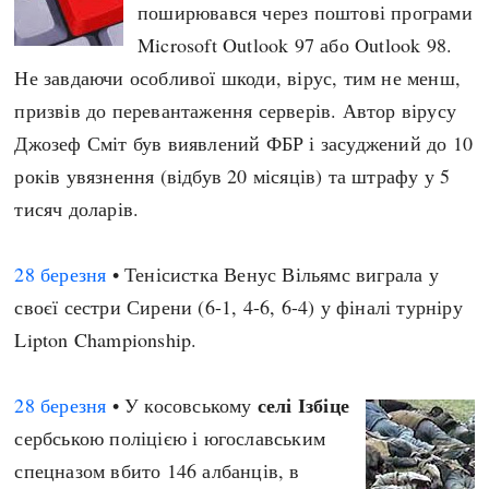
поширювався через поштові програми
Microsoft Outlook 97 або Outlook 98.
Не завдаючи особливої шкоди, вірус, тим не менш,
призвів до перевантаження серверів. Автор вірусу
Джозеф Сміт був виявлений ФБР і засуджений до 10
років увязнення (відбув 20 місяців) та штрафу у 5
тисяч доларів.
28 березня
• Тенісистка Венус Вільямс виграла у
своєї сестри Сирени (6-1, 4-6, 6-4) у фіналі турніру
Lipton Championship.
селі Ізбіце
28 березня
• У косовському
сербською поліцією і югославським
спецназом вбито 146 албанців, в