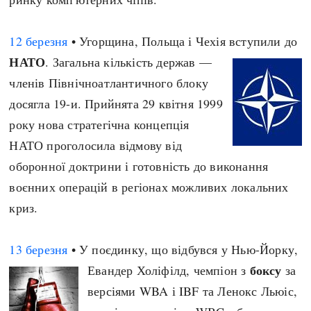
12 березня
• Угорщина, Польща і Чехія вступили до
НАТО
. Загальна кількість держав —
членів Північноатлантичного блоку
досягла 19-и. Прийнята 29 квітня 1999
року нова стратегічна концепція
НАТО проголосила відмову від
оборонної доктрини і готовність до виконання
воєнних операцій в регіонах можливих локальних
криз.
13 березня
• У поєдинку, що відбувся у Нью-Йорку,
боксу
Евандер Холіфілд, чемпіон з
за
версіями WBA і IBF та Ленокс Льюіс,