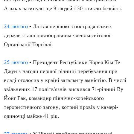
Альпах загинуло ще 9 людей і 30 зникли безвісті.
24 лютого
• Латвія першою з пострадянських
держав стала повноправним членом світової
Організації Торгівлі.
25 лютого
• Президент Республики Корея Кім Те
Джун з нагоди першої річниці перебування при
владі оголосив у країні загальнгу амністію. В числі
звільнених 17 політв'язнів виявився 71-річний Ву
Йонг Гак, командир північно-корейського
терористичного загону, котрий провів у камері-
одиночці майже 41 рік.
27 лютого
• У Нігерії пройшли президентські