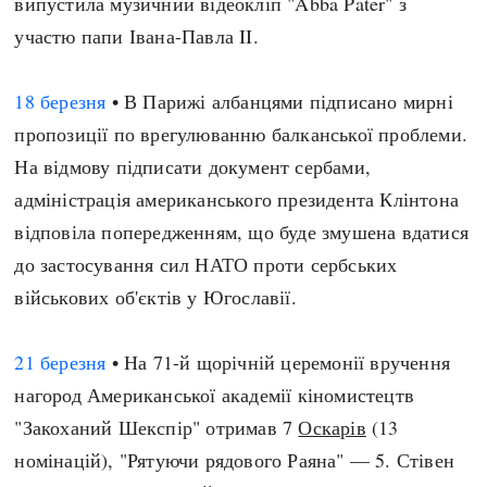
випустила музичний відеокліп "Abba Pater" з
участю папи Івана-Павла II.
18 березня
• В Парижі албанцями підписано мирні
пропозиції по врегулюванню балканської проблеми.
На відмову підписати документ сербами,
адміністрація американського президента Клінтона
відповіла попередженням, що буде змушена вдатися
до застосування сил НАТО проти сербських
військових об'єктів у Югославії.
21 березня
• На 71-й щорічній церемонії вручення
нагород Американської академії кіномистецтв
"Закоханий Шекспір" отримав 7
Оскарів
(13
номінацій), "Рятуючи рядового Раяна" — 5. Стівен