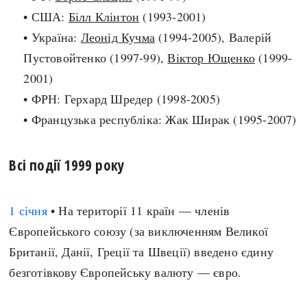
• США:
Білл Клінтон
(1993-2001)
Архітектура і будівництво
Козацька доба
• Україна:
Леонід Кучма
(1994-2005), Валерій
Битви і війни
Українська революція
Пустовойтенко (1997-99),
Віктор Ющенко
(1999-
Катастрофи
Україна радянська
2001)
Кримінал
Україна незалежна
• ФРН: Герхард Шредер (1998-2005)
Культура і мистецтво
ЗНО
• Французька республіка: Жак Ширак (1995-2007)
Людина і суспільство
Хронологія
Наука, освіта і техніка
Античні часи
Особистості
Всі події 1999 року
Темні віки
Подорожі і відкриття
Високе Середньовіччя
Політика
1 січня
• На території 11 країн — членів
Пізнє Середньовіччя
Релігія
Європейського союзу (за виключенням Великої
Нова історія
Розваги і дозвілля
Британії, Данії, Греції та Швеції) введено єдину
Новітня історія
Спорт
безготівкову Європейську валюту — євро.
Наш час
Чудеса світу