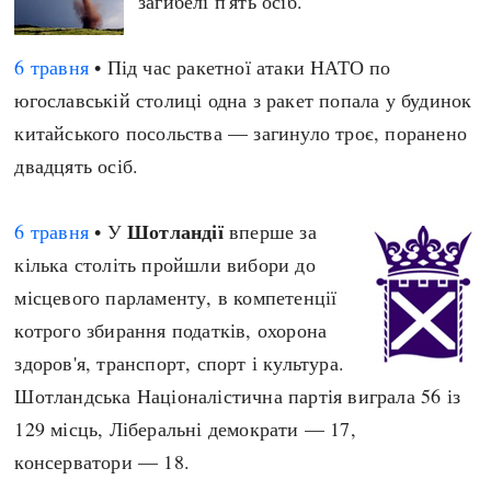
загибелі п'ять осіб.
6 травня
• Під час ракетної атаки НАТО по
югославській столиці одна з ракет попала у будинок
китайського посольства — загинуло троє, поранено
двадцять осіб.
Шотландії
6 травня
• У
вперше за
кілька століть пройшли вибори до
місцевого парламенту, в компетенції
котрого збирання податків, охорона
здоров'я, транспорт, спорт і культура.
Шотландська Націоналістична партія виграла 56 із
129 місць, Ліберальні демократи — 17,
консерватори — 18.