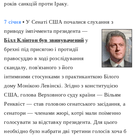
років санкцій проти Іраку.
7 січня
• У Сенаті США почалися слухання з
приводу імпічмента президента —
Білл Клінтон був звинувачений
у
брехні під присягою і протидії
правосуддю в ході розслідування
скандалу, пов'язаного з його
інтимними стосунками з практиканткою Білого
дому Монікою Левінскі. Згідно з конституцією
США, голова Верховного суду країни — Вільям
Ренквіст — став головою сенатського засідання, а
сенатори — членами жюрі, котрі мали поіменно
голосувати за відставку президента. Для цього
необхідно було набрати дві третини голосів хоча б