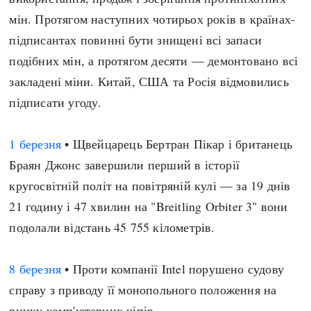
мін. Протягом наступних чотирьох років в країнах-
підписантах повинні бути знищені всі запаси
подібних мін, а протягом десяти — демонтовано всі
закладені міни. Китай, США та Росія відмовились
підписати угоду.
1 березня
• Щвейцарець Бертран Пікар і британець
Браян Джонс завершили перший в історії
кругосвітній політ на повітряній кулі — за 19 днів
21 годину і 47 хвилин на "Breitling Orbiter 3" вони
подолали відстань 45 755 кілометрів.
8 березня
• Проти компанії Intel порушено судову
справу з приводу її монопольного положення на
ринку комп'ютерних чіпів.