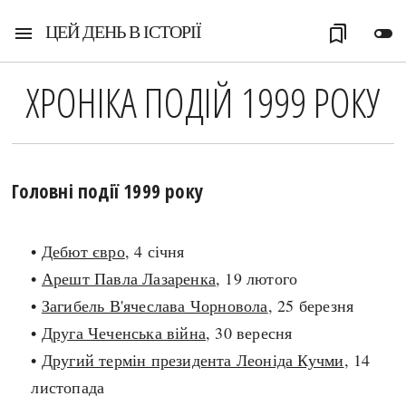
ЦЕЙ ДЕНЬ В ІСТОРІЇ
menu
bookmarks
toggle_off
ХРОНІКА ПОДІЙ 1999 РОКУ
Головні події 1999 року
•
Дебют євро
, 4 січня
•
Арешт Павла Лазаренка
, 19 лютого
•
Загибель В'ячеслава Чорновола
, 25 березня
•
Друга Чеченська війна
, 30 вересня
•
Другий термін президента Леоніда Кучми
, 14
листопада