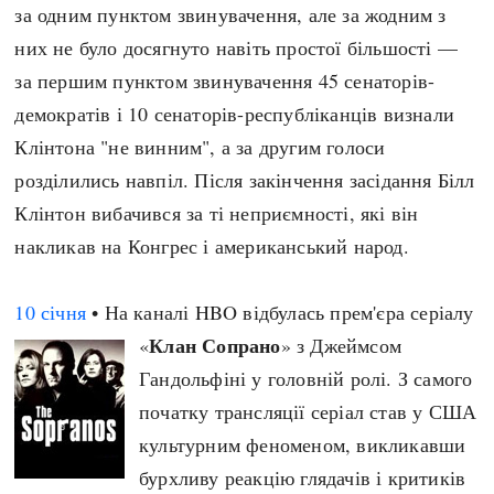
за одним пунктом звинувачення, але за жодним з
них не було досягнуто навіть простої більшості —
за першим пунктом звинувачення 45 сенаторів-
демократів і 10 сенаторів-республіканців визнали
Клінтона "не винним", а за другим голоси
розділились навпіл. Після закінчення засідання Білл
Клінтон вибачився за ті неприємності, які він
накликав на Конгрес і американський народ.
10 січня
• На каналі HBO відбулась прем'єра серіалу
Клан Сопрано
«
» з Джеймсом
Гандольфіні у головній ролі. З самого
початку трансляції серіал став у США
культурним феноменом, викликавши
бурхливу реакцію глядачів і критиків