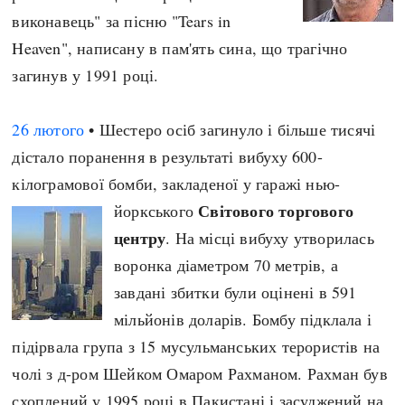
виконавець" за пісню "Tears in
Heaven", написану в пам'ять сина, що трагічно
загинув у 1991 році.
26 лютого
• Шестеро осіб загинуло і більше тисячі
дістало поранення в результаті вибуху 600-
кілограмової бомби, закладеної у гаражі нью-
Світового торгового
йоркського
центру
. На місці вибуху утворилась
воронка діаметром 70 метрів, а
завдані збитки були оцінені в 591
мільйонів доларів. Бомбу підклала і
підірвала група з 15 мусульманських терористів на
чолі з д-ром Шейком Омаром Рахманом. Рахман був
схоплений у 1995 році в Пакистані і засуджений на