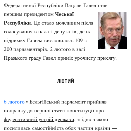
Федеративної Республіки Вацлав Гавел став
Чеської
першим президентом
Республіки
. Це стало можливим після
голосування в палаті депутатів, де на
підримку Гавела висловилось 109 з
200 парламентарів. 2 лютого в залі
Празького граду Гавел приніс урочисту присягу.
ЛЮТИЙ
6 лютого
• Бельгійський парламент прийняв
поправку до першої статті конституції про
федеративний устрій держави
, згідно з якою
посилилась самостійність обох частин країни —