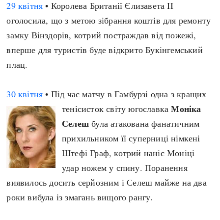
29 квітня
• Королева Британії Єлизавета II
оголосила, що з метою зібрання коштів для ремонту
замку Вінздорів, котрий постраждав від пожежі,
вперше для туристів буде відкрито Букінгемський
плац.
30 квітня
• Під час матчу в Гамбурзі одна з кращих
Моніка
тенісисток світу югославка
Селеш
була атакована фанатичним
прихильником її суперниці німкені
Штефі Граф, котрий наніс Моніці
удар ножем у спину. Поранення
виявилось досить серйозним і Селеш майже на два
роки вибула із змагань вищого рангу.