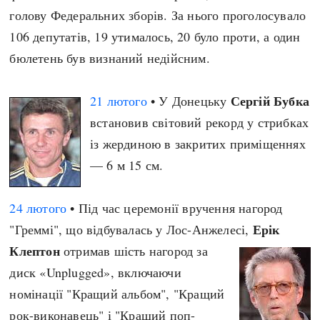
голову Федеральних зборів. За нього проголосувало
106 депутатів, 19 утималось, 20 було проти, а один
бюлетень був визнаний недійсним.
Сергій Бубка
21 лютого
• У Донецьку
встановив світовий рекорд у стрибках
із жердиною в закритих приміщеннях
— 6 м 15 см.
24 лютого
• Під час церемонії вручення нагород
Ерік
"Греммі", що відбувалась у Лос-Анжелесі,
Клептон
отримав шість нагород за
диск «Unplugged», включаючи
номінації "Кращий альбом", "Кращий
рок-виконавець" і "Кращий поп-