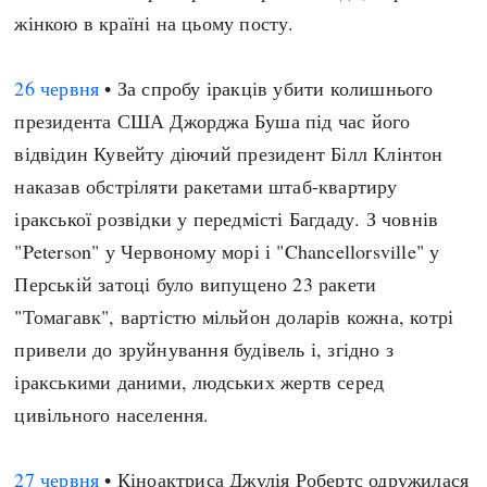
жінкою в країні на цьому посту.
26 червня
• За спробу іракців убити колишнього
президента США Джорджа Буша під час його
відвідин Кувейту діючий президент Білл Клінтон
наказав обстріляти ракетами штаб-квартиру
іракської розвідки у передмісті Багдаду. З човнів
"Peterson" у Червоному морі і "Chancellorsville" у
Перській затоці було випущено 23 ракети
"Томагавк", вартістю мільйон доларів кожна, котрі
привели до зруйнування будівель і, згідно з
іракськими даними, людських жертв серед
цивільного населення.
27 червня
• Кіноактриса Джулія Робертс одружилася