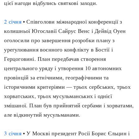
цієї нагоди відбулись святкові заходи.
Регіони
Індекси
Австралія
Нові статті
2 січня
• Співголови міжнародної конференції з
Азія
Популярні статті
колишньої Югославії Сайрус Венс і Дейвід Оуен
Америка
Всі статті
оголосили про завершення розробки плану з
А(нта)рктика
Визначальні події
урегулювання воєнного конфлікту в Бостії і
Африка
#Хештеги
Герцоговині. План передбачав створення
Європа
Автори
центрального уряду і утворення 10 автономних
провінцій за етнічними, географічними та
done
історичними критеріями — трьох сербських, трьох
хорватських, трьох мусульманських і однієї
змішаної. План був прийнятий сербами і хорватами,
але відкинутий мусульманами.
3 січня
• У Москві президент Росії Борис Єльцин і