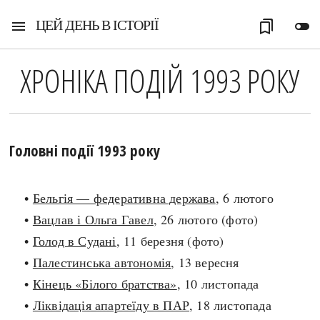
ЦЕЙ ДЕНЬ В ІСТОРІЇ
menu
bookmarks
toggle_off
ХРОНІКА ПОДІЙ 1993 РОКУ
Головні події 1993 року
•
Бельгія — федеративна держава
, 6 лютого
•
Вацлав і Ольга Гавел
, 26 лютого (фото)
•
Голод в Судані
, 11 березня (фото)
•
Палестинська автономія
, 13 вересня
•
Кінець «Білого братства»
, 10 листопада
•
Ліквідація апартеїду в ПАР
, 18 листопада