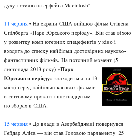
духу і стилю інтерфейса Macintosh".
11 червня
• На екрани США вийшов фільм Стівена
Спілберга «
Парк Юрського періоду
». Він став віхою
у розвитку комп'ютерних спецефектів у кіно і
входить до списку найбільш достовірних науково-
фантастичних фільмів. На поточний момент (5
Парк
листопада 2013 року) «
Юрського періоду
» знаходиться на 13
місці серед найбільш касових фільмів
в світовому прокаті і шістнадцятим
по зборах в США.
15 червня
• До влади в Азербайджані повернувся
Гейдар Алієв — він став Головою парламенту. 25