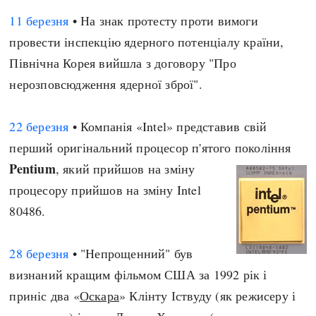
11 березня
• На знак протесту проти вимоги
провести інспекцію ядерного потенціалу країни,
Північна Корея вийшла з договору "Про
нерозповсюдження ядерної зброї".
22 березня
• Компанія «Intel» представив свій
перший оригінальний процесор п'ятого покоління
Pentium
, який прийшов на зміну
процесору прийшов на зміну Intel
80486.
28 березня
• "Непрощенний" був
визнаний кращим фільмом США за 1992 рік і
приніс два «
Оскара
» Клінту Іствуду (як режисеру і