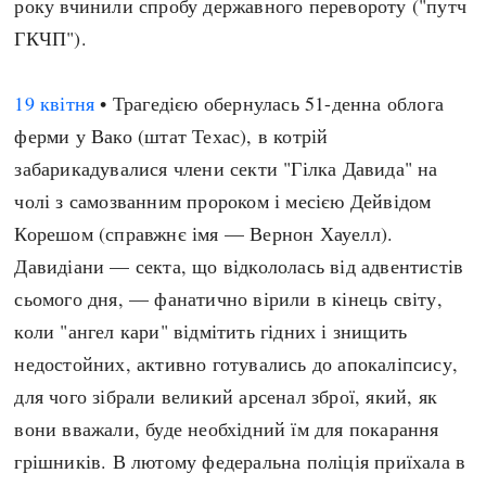
року вчинили спробу державного перевороту ("путч
ГКЧП").
19 квітня
• Трагедією обернулась 51-денна облога
ферми у Вако (штат Техас), в котрій
забарикадувалися члени секти "Гілка Давида" на
чолі з самозванним пророком і месією Дейвідом
Корешом (справжнє імя — Вернон Хауелл).
Давидіани — секта, що відкололась від адвентистів
сьомого дня, — фанатично вірили в кінець світу,
коли "ангел кари" відмітить гідних і знищить
недостойних, активно готувались до апокаліпсису,
для чого зібрали великий арсенал зброї, який, як
вони вважали, буде необхідний їм для покарання
грішників. В лютому федеральна поліція приїхала в