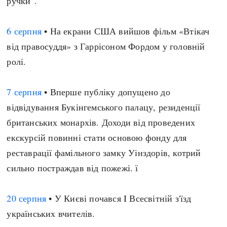
ручки".
6 серпня
• На екрани США вийшов фільм «Втікач
від правосуддя» з Гаррісоном Фордом у головній
ролі.
7 серпня
• Вперше публіку допущено до
відвідування Букінгемського палацу, резиденції
британських монархів. Доходи від проведених
екскурсій повинні стати основою фонду для
реставрації фамільного замку Уінздорів, котрий
сильно постраждав від пожежі. ї
20 серпня
• У Києві почався I Всесвітній з'їзд
українських вчителів.