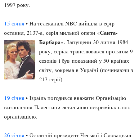
1997 року.
15 січня
• На телеканалі NBC вийшла в ефір
Санта-
остання, 2137-а, серія мильної опери «
Барбара
». Запущени 30 липня 1984
року, серіал транслювався протягом 9
сезонів і був показаний у 50 країнах
світу, зокрема в Україні (починаючи з
217 серії).
19 січня
• Ізраїль погодився вважати Організацію
визволення Палестини легальною некримінальною
організацією.
26 січня
• Останній президент Чеської і Словацької