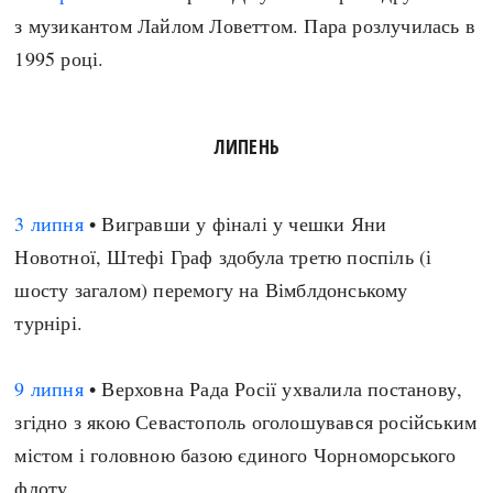
з музикантом Лайлом Ловеттом. Пара розлучилась в
1995 році.
ЛИПЕНЬ
3 липня
• Вигравши у фіналі у чешки Яни
Новотної, Штефі Граф здобула третю поспіль (і
шосту загалом) перемогу на Вімблдонському
турнірі.
9 липня
• Верховна Рада Росії ухвалила постанову,
згідно з якою Севастополь оголошувався російським
містом і головною базою єдиного Чорноморського
флоту.