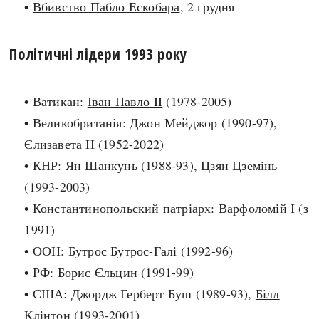
•
Вбивство Пабло Ескобара
, 2 грудня
search
Політичні лідери 1993 року
• Ватикан:
Іван Павло II
(1978-2005)
СЬОГОДНІ
ПОДКАСТИ
• Великобританія: Джон Мейджор (1990-97),
ЗАГОЛОВКИ
КРУГЛІ ДАТИ
Єлизавета II
(1952-2022)
ПРАВИЛА ЖИТТЯ
ФОТОІСТОРІЇ
• КНР: Ян Шанкунь (1988-93), Цзян Цземінь
ВИ (НЕ) ЗНАЛИ
ІНФОГРАФІКА
(1993-2003)
КАРТИ
ПРЯМА МОВА
• Константинопольский патріарх: Варфоломій I (з
НОТА БЕНЕ
МОЯ ІСТОРІЯ
1991)
• ООН: Бутрос Бутрос-Галі (1992-96)
• РФ:
Борис Єльцин
(1991-99)
• США: Джордж Герберт Буш (1989-93),
Білл
Рубрики
Україна
Клінтон
(1993-2001)
Авіація і космонавтика
Княжа доба