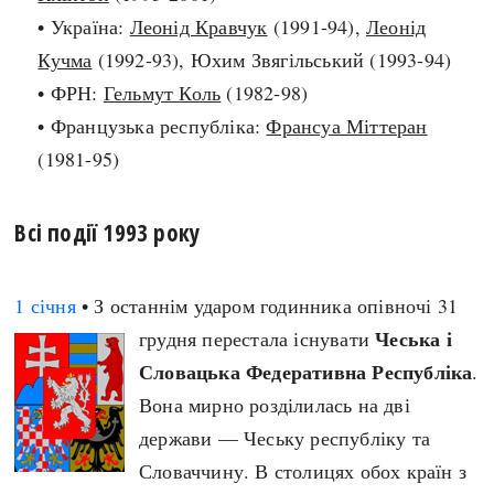
• Україна:
Леонід Кравчук
(1991-94),
Леонід
Архітектура і будівництво
Козацька доба
Кучма
(1992-93), Юхим Звягільський (1993-94)
Битви і війни
Українська революція
• ФРН:
Гельмут Коль
(1982-98)
Катастрофи
Україна радянська
• Французька республіка:
Франсуа Міттеран
Кримінал
Україна незалежна
(1981-95)
Культура і мистецтво
ЗНО
Людина і суспільство
Хронологія
Наука, освіта і техніка
Всі події 1993 року
Античні часи
Особистості
Темні віки
Подорожі і відкриття
1 січня
• З останнім ударом годинника опівночі 31
Високе Середньовіччя
Політика
Чеська і
грудня перестала існувати
Пізнє Середньовіччя
Релігія
Словацька Федеративна Республіка
.
Нова історія
Розваги і дозвілля
Вона мирно розділилась на дві
Новітня історія
Спорт
держави — Чеську республіку та
Наш час
Чудеса світу
Словаччину. В столицях обох країн з