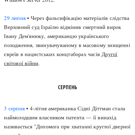
29 липня
• Через фальсифікацію матеріалів слідства
Верховний суд Ізраїлю відмінив смертний вирок
Івану Дем'янюку, американцю українського
походження, звинувачуваному в масовому знищенні
євреїв в нацистських концтаборах часів
Другої
світової війни
.
СЕРПЕНЬ
3 серпня
• 4-літня американка Сідні Діттман стала
наймолодшим власником патента — її винахід
називається "Допомога при хватанні круглої дверної