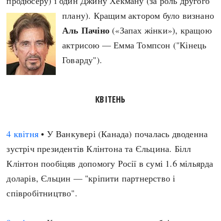
продюсеру) і один Джину Хекману (за роль другого
плану). Кращим актором було визнано
Аль Пачіно
(«Запах жінки»), кращою
актрисою — Емма Томпсон ("Кінець
Говарду").
КВІТЕНЬ
4 квітня
• У Ванкувері (Канада) почалась дводенна
зустріч президентів Клінтона та Єльцина. Білл
Клінтон пообіцяв допомогу Росії в сумі 1.6 мільярда
доларів, Єльцин — "кріпити партнерство і
співробітництво".