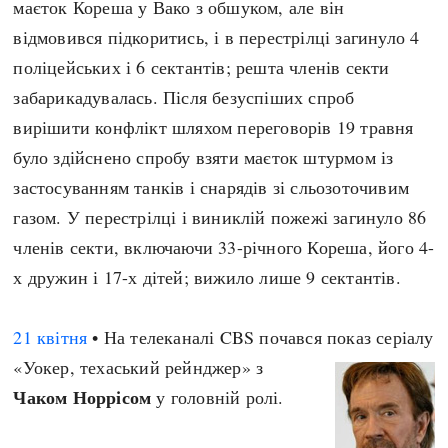
маєток Кореша у Вако з обшуком, але він
відмовився підкоритись, і в перестрілці загинуло 4
поліцейських і 6 сектантів; решта членів секти
забарикадувалась. Після безуспіших спроб
вирішити конфлікт шляхом переговорів 19 травня
було здійснено спробу взяти маєток штурмом із
застосуванням танків і снарядів зі сльозоточивим
газом. У перестрілці і виниклій пожежі загинуло 86
членів секти, включаючи 33-річного Кореша, його 4-
х дружин і 17-х дітей; вижило лише 9 сектантів.
21 квітня
• На телеканалі CBS почався показ серіалу
«Уокер, техаський рейнджер» з
Чаком Норрісом
у головній ролі.