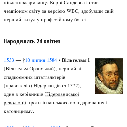
південноафриканця Коррі Сандерса і став
чемпіоном світу за версією WBC, здобувши свій
перший титул у професійному боксі.
Народились 24 квітня
Вільгельм I
1533
— †
10 липня
1584
•
(Вільгельм Оранський), перший зі
спадкоємних штатгальтерів
(правителів) Нідерландів (з 1572),
один з керівників
Нідерландської
революції
проти іспанського володарювання і
католицизму.