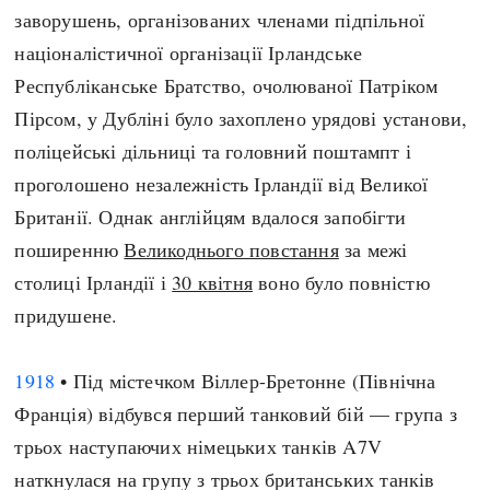
заворушень, організованих членами підпільної
націоналістичної організації Ірландське
Республіканське Братство, очолюваної Патріком
Пірсом, у Дубліні було захоплено урядові установи,
поліцейські дільниці та головний поштампт і
проголошено незалежність Ірландії від Великої
Британії. Однак англійцям вдалося запобігти
поширенню
Великоднього повстання
за межі
столиці Ірландії і
30 квітня
воно було повністю
придушене.
1918
• Під містечком Віллер-Бретонне (Північна
Франція) відбувся перший танковий бій — група з
трьох наступаючих німецьких танків A7V
наткнулася на групу з трьох британських танків