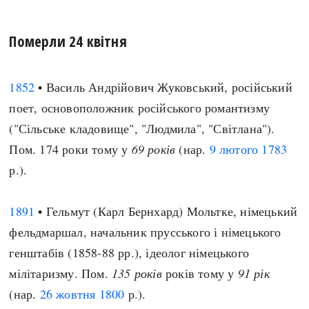
Померли 24 квітня
1852
• Василь Андрійович Жуковський, російський
поет, основоположник російського романтизму
("Сільське кладовище", "Людмила", "Світлана").
Пом. 174 роки тому у
69 років
(нар.
9 лютого
1783
р.).
1891
• Гельмут (Карл Бернхард) Мольтке, німецький
фельдмаршал, начальник прусського і німецького
генштабів (1858-88 рр.), ідеолог німецького
мілітаризму. Пом.
135 років
років тому у
91 рік
(нар.
26 жовтня
1800
р.).