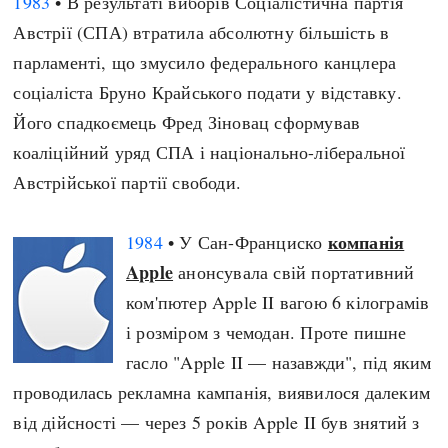
1983
• В результаті виборів Соціалістична партія
Австрії (СПА) втратила абсолютну більшість в
парламенті, що змусило федерального канцлера
соціаліста Бруно Крайського подати у відставку.
Його спадкоємець Фред Зіновац сформував
коаліційний уряд СПА і національно-ліберальної
Австрійської партії свободи.
компанія
1984
• У Сан-Франциско
Apple
анонсувала свій портативний
ком'пютер Apple II вагою 6 кілограмів
і розміром з чемодан. Проте пишне
гасло "Apple II — назавжди", під яким
проводилась рекламна кампанія, виявилося далеким
від дійсності — через 5 років Apple II був знятий з