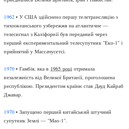
1962
• У США здійснено першу телетрансляцію з
тихоокеанського узбережжя на атлантичне —
телесигнал з Каліфорнії був переданий через
перший експериментальний телесупутник "Еко-1" і
прийнятий у Массачусетсі.
1970
• Гамбія, яка в
1965 році
отримала
незалежність від Великої Британії, проголошена
республікою. Президентом країни став Дауд Кайраб
Джавар.
1970
• Запущено перший китайський штучний
супутник Землі — "Мао-1".