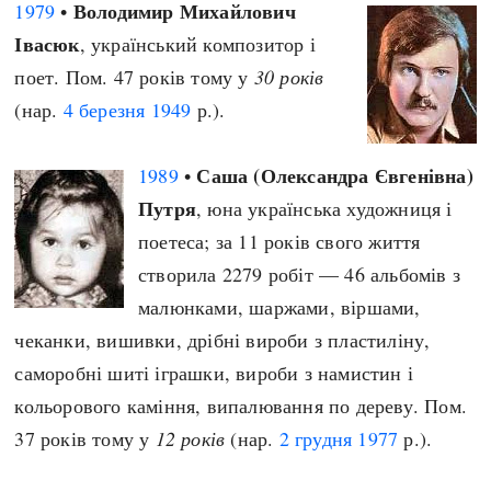
Володимир Михайлович
1979
•
Івасюк
, український композитор і
поет. Пом. 47 років тому у
30 років
(нар.
4 березня
1949
р.).
Саша (Олександра Євгенівна)
1989
•
Путря
, юна українська художниця і
поетеса; за 11 років свого життя
створила 2279 робіт — 46 альбомів з
малюнками, шаржами, віршами,
чеканки, вишивки, дрібні вироби з пластиліну,
саморобні шиті іграшки, вироби з намистин і
кольорового каміння, випалювання по дереву. Пом.
37 років тому у
12 років
(нар.
2 грудня
1977
р.).