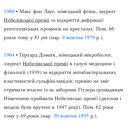
1960
• Макс фон Лауе, німецький фізик, лауреат
Нобелівської премії
за відкриття дифракції
рентгенівських променів на кристалах. Пом. 66
років тому у
81 рік
(нар.
9 жовтня
1879
р.).
1964
• Герхард Домагк, німецький мікробіолог,
лауреат
Нобелівської премії
в галузі медицини і
фізіології (1939) за відкриття антибактеріальних
властивостей сульфініламідів; премію не зміг
отримати вчасно із-за заборони Гітлера громадянам
Німеччини приймати Нобелівські премії (диплом і
медаль були вручені в 1947 році). Пом. 62 роки
тому у
69 років
(нар.
30 жовтня
1895
р.).