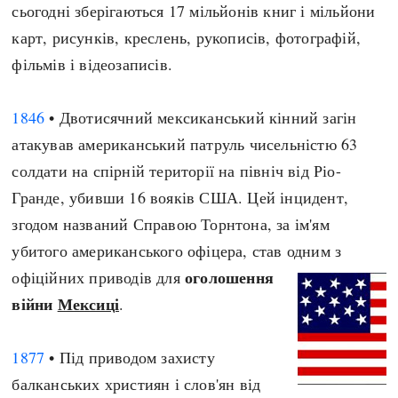
сьогодні зберігаються 17 мільйонів книг і мільйони
карт, рисунків, креслень, рукописів, фотографій,
фільмів і відеозаписів.
1846
• Двотисячний мексиканський кінний загін
атакував американський патруль чисельністю 63
солдати на спірній території на північ від Ріо-
Гранде, убивши 16 вояків США. Цей інцидент,
згодом названий Справою Торнтона, за ім'ям
убитого американського офіцера, став одним з
оголошення
офіційних приводів для
війни
Мексиці
.
1877
• Під приводом захисту
балканських християн і слов'ян від