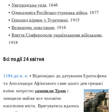
•
Ужгородська унія
, 1646
search
•
Одинадцята Російсько-турецька війна
, 1877
•
Геноцид вірмен у Туреччині
, 1915
•
Великоднє повстання
, 1916
•
Взяття Сімферополя українськими військами
,
СЬОГОДНІ
ПОДКАСТИ
1918
ЗАГОЛОВКИ
КРУГЛІ ДАТИ
ПРАВИЛА ЖИТТЯ
ФОТОІСТОРІЇ
Всі події 24 квітня
ВИ (НЕ) ЗНАЛИ
ІНФОГРАФІКА
КАРТИ
ПРЯМА МОВА
1184 до н. е.
• Відповідно до датування Ератосфена
НОТА БЕНЕ
МОЯ ІСТОРІЯ
та Аполлодора Афінського саме цього дня грецькі
захопили Трою
воїни хитрістю
і
знищили майже все чоловіче
Рубрики
Україна
населення міста. Врятуватись вдалось
Авіація і космонавтика
Княжа доба