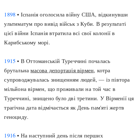
1898
• Іспанія оголосила війну США, відкинувши
ультиматум про вивід військ з Куби. В результаті
цієї війни Іспанія втратила всі свої колонії в
Карибському морі.
1915
• В Оттоманській Туреччині почалась
брутальна
масова депортація вірмен
, котра
супроводжувалась знищенням людей, — із півтора
мільйона вірмен, що проживали на той час в
Туреччині, знищено було дві третини. У Вірменії ця
трагічна дата відмічається як День пам'яті жертв
геноциду.
1916
• На наступний день після перших