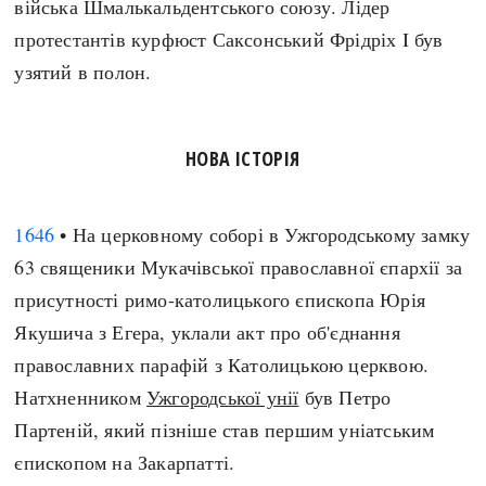
війська Шмалькальдентського союзу. Лідер
Регіони
Індекси
протестантів курфюст Саксонський Фрідріх I був
Австралія
Нові статті
узятий в полон.
Азія
Популярні статті
Америка
Всі статті
А(нта)рктика
Визначальні події
НОВА ІСТОРІЯ
Африка
#Хештеги
Європа
Автори
1646
• На церковному соборі в Ужгородському замку
63 священики Мукачівської православної єпархії за
done
присутності римо-католицького єпископа Юрія
Якушича з Егера, уклали акт про об'єднання
православних парафій з Католицькою церквою.
Натхненником
Ужгородської унії
був Петро
Партеній, який пізніше став першим уніатським
єпископом на Закарпатті.