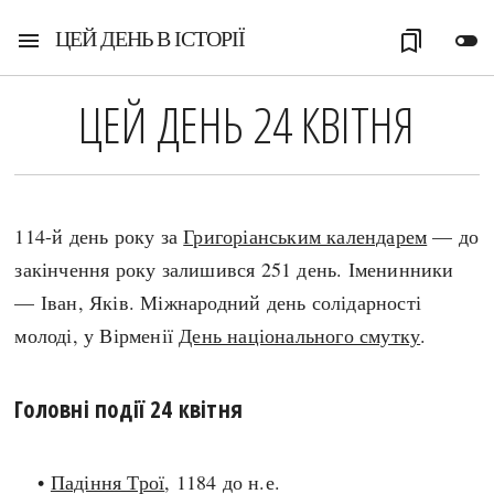
ЦЕЙ ДЕНЬ В ІСТОРІЇ
menu
bookmarks
toggle_off
ЦЕЙ ДЕНЬ 24 КВІТНЯ
114-й день року за
Григоріанським календарем
— до
закінчення року залишився 251 день. Іменинники
— Іван, Яків. Міжнародний день солідарності
молоді, у Вірменії
День національного смутку
.
Головні події 24 квітня
•
Падіння Трої
, 1184 до н.е.