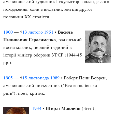
американський художник і скульптор голландського
походження; один з видатних митців другої
половини XX століття.
Василь
1900
— †
13 лютого
1961
•
Пилипович Герасименко
, радянський
воєначальник, перший і єдиний в
історії
міністр оборони УРСР
(1944-45
рр.).
1905
— †
15 листопада
1989
• Роберт Пенн Воррен,
американський письменник ("Вся королівська
рать"), поет, критик.
Ширлі Маклейн
1934
•
(Бітті),