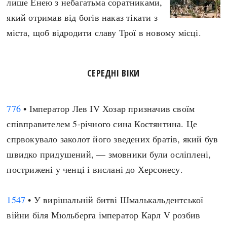
лише Енею з небагатьма соратниками,
Архітектура і будівництво
Козацька доба
який отримав від богів наказ тікати з
Битви і війни
Українська революція
міста, щоб відродити славу Трої в новому місці.
Катастрофи
Україна радянська
Кримінал
Україна незалежна
СЕРЕДНІ ВІКИ
Культура і мистецтво
ЗНО
Людина і суспільство
Хронологія
Наука, освіта і техніка
776
• Імператор Лев IV Хозар призначив своїм
Античні часи
Особистості
співправителем 5-річного сина Костянтина. Це
Темні віки
Подорожі і відкриття
спрвокувало заколот його зведених братів, який був
Високе Середньовіччя
Політика
швидко придушений, — змовники були осліплені,
Пізнє Середньовіччя
Релігія
пострижені у ченці і вислані до Херсонесу.
Нова історія
Розваги і дозвілля
Новітня історія
Спорт
1547
• У вирішальній битві Шмалькальдентської
Наш час
Чудеса світу
війни біля Мюльберга імператор Карл V розбив