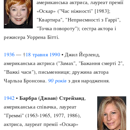
американська актриса, лауреат премії
«Оскар» ("Час ніжності" [1983];
"Квартира", "Неприємності з Гаррі",
"Точка повороту"); сестра актора і
режисера Уоррена Бітті.
1936
— †
18 травня
1990
• Джил Йєрленд,
американська актриса ("Замах", "Бажання смерті 2",
"Важкі часи"), письменниця; дружина актора
Чарльза Бронсона.
90 років
з дня народження.
Барбра (Джоан) Стрейзанд
1942
•
,
американська співачка, лауреат
"Греммі" (1963-1965, 1977, 1986),
актриса, лауреат премії «Оскар»