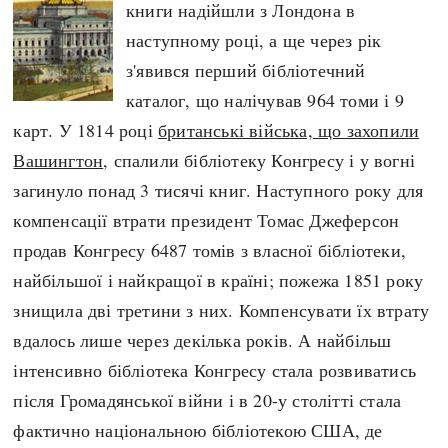
книги надійшли з Лондона в
наступному році, а ще через рік
з'явився перший бібліотечний
каталог, що налічував 964 томи і 9
карт. У 1814 році
британські війська, що захопили
Вашингтон
, спалили бібліотеку Конгресу і у вогні
загинуло понад 3 тисячі книг. Наступного року для
компенсації втрати президент Томас Джеферсон
продав Конгресу 6487 томів з власної бібліотеки,
найбільшої і найкращої в країні; пожежа 1851 року
знищила дві третини з них. Компенсувати їх втрату
вдалось лише через декілька років. А найбільш
інтенсивно бібліотека Конгресу стала розвиватись
після Громадянської війни і в 20-у столітті стала
фактично національною бібліотекою США, де