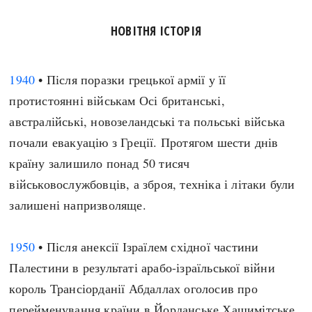
НОВІТНЯ ІСТОРІЯ
1940
• Після поразки грецької армії у її
протистоянні військам Осі британські,
австралійські, новозеландські та польські війська
почали евакуацію з Греції. Протягом шести днів
країну залишило понад 50 тисяч
військовослужбовців, а зброя, техніка і літаки були
залишені напризволяще.
1950
• Після анексії Ізраїлем східної частини
Палестини в результаті арабо-ізраїльської війни
король Трансіорданії Абдаллах оголосив про
перейменування країни в Йорданське Хашимітське