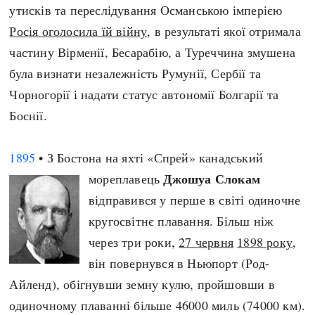
утисків та переслідування Османською імперією
Росія оголосила їй війну
, в результаті якої отримала
частину Вірменії, Бесарабію, а Туреччина змушена
була визнати незалежність Румунії, Сербії та
Чорногорії і надати статус автономії Болгарії та
Боснії.
1895
• З Бостона на яхті «Спрей» канадський
Джошуа Слокам
мореплавець
відправився у перше в світі одиночне
кругосвітнє плавання. Більш ніж
через три роки,
27 червня
1898 року
,
він повернувся в Ньюпорт (Род-
Айленд), обігнувши земну кулю, пройшовши в
одиночному плаванні більше 46000 миль (74000 км).