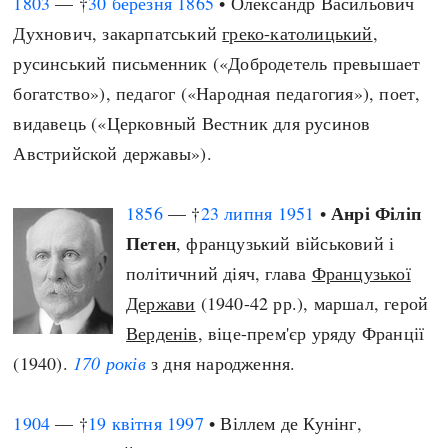
1803
— †
30 березня
1865
• Олександр Васильович
Духнович, закарпатський
греко-католицький
,
русинський письменник («Добродетель превышает
богатство»), педагог («Народная педагогия»), поет,
видавець («Церковный Вестник для русинов
Австрийской державы»).
Анрі Філіп
1856
— †
23 липня
1951
•
Петен
, французький військовий і
політичний діяч, глава
Французької
Держави
(1940-42 рр.), маршал, герой
Верденів
, віце-прем'єр уряду Франції
(1940).
170 років
з дня народження.
1904
— †
19 квітня
1997
• Віллем де Кунінг,