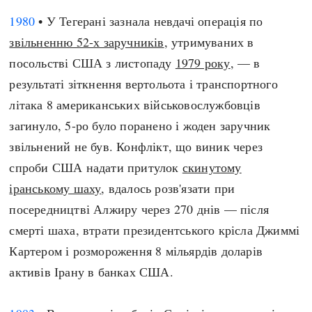
1980
• У Тегерані зазнала невдачі операція по
звільненню 52-х заручників
, утримуваних в
посольстві США з листопаду
1979 року
, — в
результаті зіткнення вертольота і транспортного
літака 8 американських військовослужбовців
загинуло, 5-ро було поранено і жоден заручник
звільнений не був. Конфлікт, що виник через
спроби США надати притулок
скинутому
іранському шаху
, вдалось розв'язати при
посередництві Алжиру через 270 днів — після
смерті шаха, втрати президентського крісла Джиммі
Картером і розмороження 8 мільярдів доларів
активів Ірану в банках США.