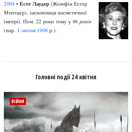
Есте Лаудер
2004
•
(Жозефін Естер
Ментцер), засновниця косметичної
імперії. Пом. 22 роки тому у
96 років
(нар.
1 липня
1908
р.).
Головні події 24 квітня
ВІЙНИ