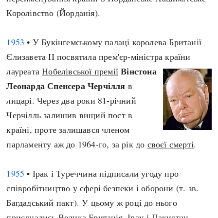
Королівство (Йорданія).
1953
• У Букінгемському палаці королева Британії
Єлизавета II посвятила прем'єр-міністра країни
Вінстона
лауреата
Нобелівської премії
Леонарда Спенсера Черчілля
в
лицарі. Через два роки 81-річний
Черчілль залишив вищий пост в
країні, проте залишався членом
парламенту аж до 1964-го, за рік до
своєї смерті
.
1955
• Ірак і Туреччина підписали угоду про
співробітництво у сфері безпеки і оборони (т. зв.
Багдадський пакт). У цьому ж році до нього
приєднались Велика Британія, Іран і Пакистан.