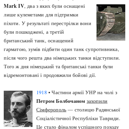
Mark IV
, два з яких були оснащені
лише кулеметами для підтримки
піхоти. У результаті перестрілки вони
були пошкоджені, а третій
британський танк, оснащений
гарматою, зумів підбити один танк супротивника,
після чого решта два німецьких танки відступили.
Того ж дня німецький та британські танки були
відремонтовані і продовжили бойові дії.
1918
• Частини армії УНР на чолі з
Петром Болбочаном
захопили
Сімферополь
— столицю Радянської
Соціалістичної Республіки Тавриди.
Це стало фіналом успішного походу