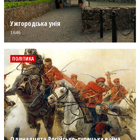
Ужгородська унія
1646
ПОЛІТИКА
Одинадцята Російсько-турецька війна