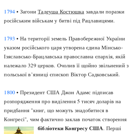
1794
• Загони
Тадеуша Костюшка
завдали поразки
російським військам у битві під Рацлавицями.
1793
• На території земель Правобережної України
указом російського царя утворена єдина Мінсько-
Ізяславсько-Брацлавська православна єпархія, якій
належало 329 церков. Очолив її щойно звільнений з
польської в’язниці єпископ Віктор Садковський.
1800
• Президент США Джон Адамс підписав
розпорядження про виділення 5 тисяч доларів на
придбання "книг, що можуть знадобитися в
Конгресі", чим фактично заклав початок створення
бібліотеки Конгресу США
. Перші