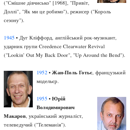
("Смішне дівчисько" [1968], "Привіт,
Доллі", "Як ми це робимо"), режисер ("Король
сезону").
1945
• Дуг Кліффорд, англійський рок-музикант,
ударник групи Creedence Clearwater Revival
("Lookin’ Out My Back Door", "Up Around the Bend").
Жан-Поль Готьє
1952
•
, французький
модельєр.
Юрій
1955
•
Володимирович
Макаров
, український журналіст,
телеведучий ("Телеманія").