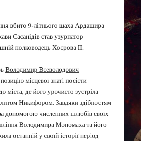
іння вбито 9-літнього шаха Ардашира
ави Сасанідів став узурпатор
шній полководець Хосрова II.
зь
Володимир Всеволодович
озицію місцевої знаті посісти
до міста, де його урочисто зустріла
политом Никифором. Завдяки здібностям
 за допомогою численних шлюбів своїх
равління Володимира Мономаха та його
ила останній у своїй історії період