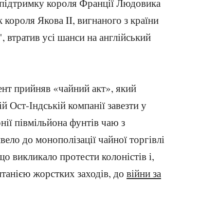
 підтримку короля Франції Людовика
 короля Якова II, вигнаного з країни
", втратив усі шанси на англійський
ент прийняв «чайний акт», який
й Ост-Індській компанії завезти у
нії півмільйона фунтів чаю з
ело до монополізації чайної торгівлі
о викликало протести колоністів і,
танією жорстких заходів, до
війни за