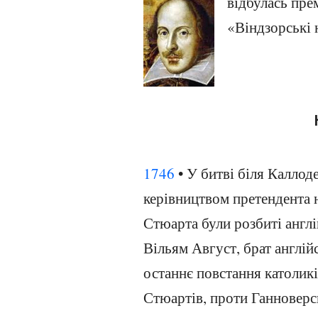
відбулась пре
«Віндзорські 
1746
• У битві біля Каллод
керівництвом претендента 
Стюарта були розбиті англі
Вільям Август, брат англійс
останнє повстання католикі
Стюартів, проти Ганноверсь