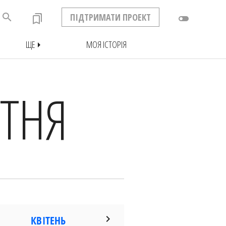
search
ПІДТРИМАТИ ПРОЕКТ
bookmarks
toggle_off
ЩЕ
МОЯ ІСТОРІЯ
arrow_right
ІТНЯ