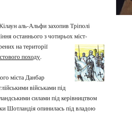
Кілаун аль-Альфи захопив Тріполі
іння останнього з чотирьох міст-
орених на території
стового походу
.
ого міста Данбар
глійськими військами під
ландськими силами під керівництвом
азки Шотландія опинилась під владою