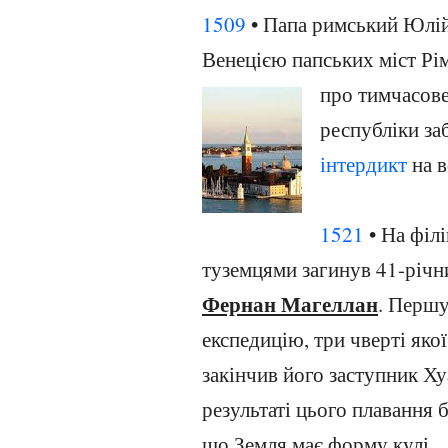
1509
• Папа римський Юлій
Венецією папських міст Рім
про тимчасов
республіки за
інтердикт
на в
1521
• На філ
туземцями загинув 41-річн
Фернан Магеллан
. Першу
експедицію, три чверті якої
закінчив його заступник Х
результаті цього плавання 
що Земля має форму кулі.