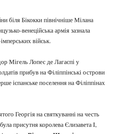
ійни біля Бікокки північніше Мілана
анцузько-венеційська армія зазнала
-імперських військ.
дор Мігель Лопес де Лагаспі у
лдатів прибув на Філіппінські острови
ерше іспанське поселення на Філіппінах
ятого Георгія на святкуванні на честь
 була присутня королева Єлизавета I,