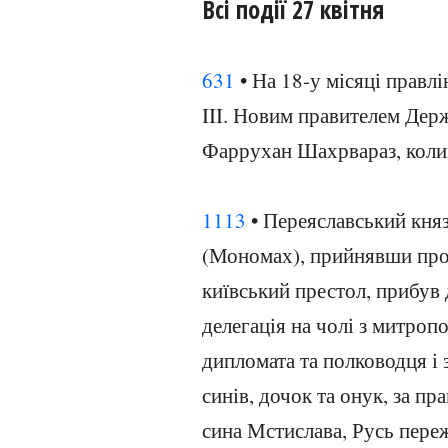
Всі події 27 квітня
631
• На 18-у місяці правл
III. Новим правителем Держ
Фаррухан Шахрвараз, коли
1113
• Переяславський кня
(Мономах), прийнявши проп
київський престол, прибув 
делегація на чолі з митро
дипломата та полководця і
синів, дочок та онук, за п
сина Мстислава, Русь переж