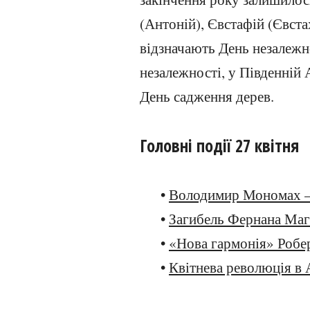
(Антоній), Євстафій (Євста
відзначають День незалежн
незалежності, у Південні
День садження дерев.
Головні події 27 квітня
•
Володимир Мономах —
•
Загибель Фернана Маг
•
«Нова гармонія» Робе
•
Квітнева революція в 