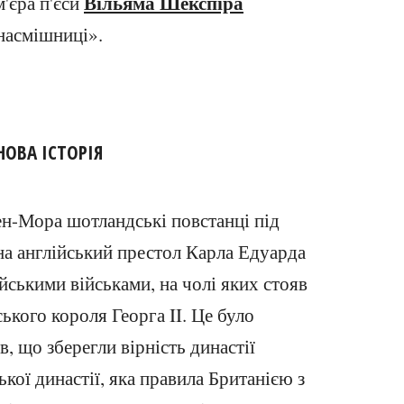
Вільяма Шекспіра
м'єра п'єси
насмішниці».
НОВА ІСТОРІЯ
ен-Мора шотландські повстанці під
на англійський престол Карла Едуарда
йськими військами, на чолі яких стояв
ького короля Георга II. Це було
в, що зберегли вірність династії
кої династії, яка правила Британією з