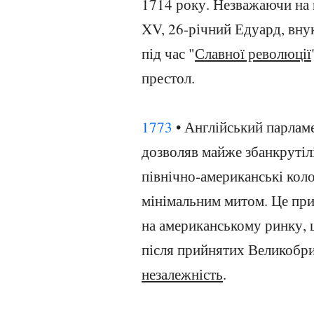
1714 року. Незважаючи на
XV, 26-річний Едуард, внук
під час "
Славної революції
престол.
1773
• Англійський парлам
дозволяв майже збанкрутілі
північно-американські коло
мінімальним митом. Це прив
на американському ринку, щ
після прийнятих Великобри
незалежність
.