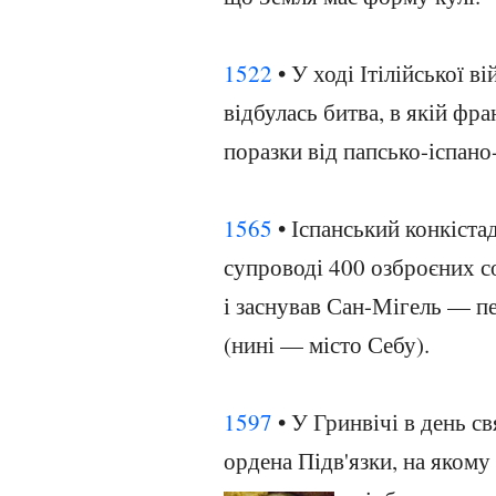
1522
• У ході Ітілійської в
відбулась битва, в якій фр
поразки від папсько-іспано
1565
• Іспанський конкіста
супроводі 400 озброєних со
і заснував Сан-Мігель — п
(нині — місто Себу).
1597
• У Гринвічі в день св
ордена Підв'язки, на якому