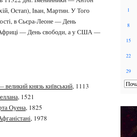
хій, Остап), Іван, Мартин. У Того
ості, в Сьєра-Леоне — День
й Африці — День свободи, а у США —
 великий князь київський
, 1113
еллана
, 1521
рта Оуена
, 1825
Афганістані
, 1978