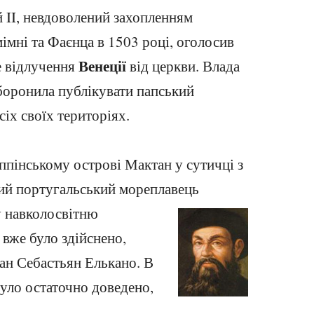
 II, невдоволений захопленням
імні та Фаєнца в 1503 році, оголосив
Венеції
е відлучення
від церкви. Влада
боронила публікувати папський
сіх своїх територіях.
іппінському острові Мактан у сутичці з
ий португальський мореплавець
 навколосвітню
 вже було здійснено,
уан Себастьян Елькано. В
було остаточно доведено,