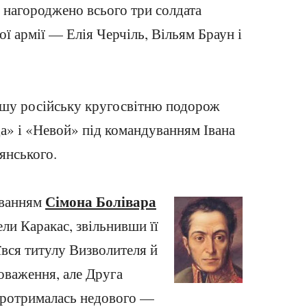
нагороджено всього три солдата
ї армії — Елія Черчіль, Вільям Браун і
ршу російську кругосвітню подорож
а» і «Невой» під командуванням Івана
янського.
Сімона Болівара
уванням
ли Каракас, звільнивши її
вся титулу Визволителя й
оваження, але Друга
протрималась недового —