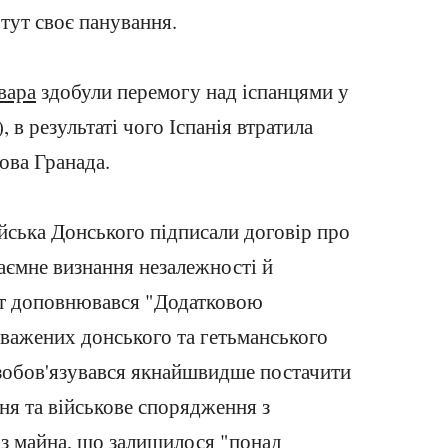
 тут своє панування.
вара
здобули перемогу над іспанцями у
, в результаті чого Іспанія втратила
ова Гранада.
ійська Донського підписали договір про
аємне визнання незалежності й
нт доповнювався "Додатковою
важених донського та гетьманського
в зобов'язувався якнайшвидше постачити
ня та військове спорядження з
 з майна, що залишилося "понад