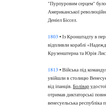
"Пурпуровим серцем" було 
Американської революційно
Деніел Біссел.
1803
• Із Кронштадту в пе
відпливли кораблі «Надежд
Крузенштерна та Юрія Лис
1813
• Війська під команд
увійшли в столицю Венесуе
від іпанців.
Болівар
удостої
отримав диктаторські повн
венесуельська республіка 