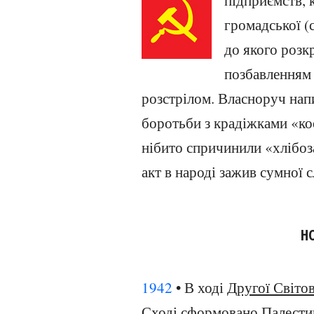
підприємств, к
громадської (
до якого розк
позбавленням 
розстрілом. Власноруч нап
боротьби з крадіжками «ко
нібито спричинили «хлібоз
акт в народі зажив сумної с
Н
1942
• В ході
Другої Світов
Сході сформовано Палестин