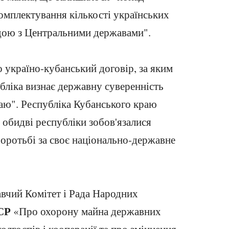
комплектування кількості українських
годою з Центральними державами".
 україно-кубанський договір, за яким
бліка визнає державну суверенність
аю". Республіка Кубанського краю
 обидві республіки зобов'язалися
боротьбі за своє національно-державне
вчий Комітет і Рада Народних
СР
«Про охорону майна державних