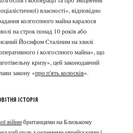
олгоспів і кооперації та про зміцнення
соціалістичної) власності», відповідно
радання колгоспного майна каралося
волі на строк понад 10 років або
исаний Йосифом Сталіним на хвилі
оперативного і колгоспного майна», що
аготівельну кризу», цей законодавчий
лави закону «
про п'ять колосків
».
ОВІТНЯ ІСТОРІЯ
ої війни
британцями на Близькому
ський полк з окремими єврейськими і