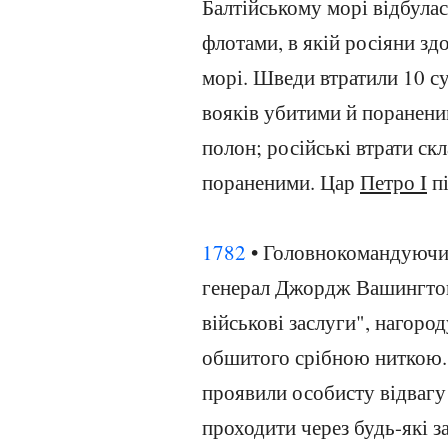
Балтійському морі відбула
флотами, в якій росіяни зд
морі. Шведи втратили 10 с
вояків убитими й пораненим
полон; російські втрати ск
пораненими. Цар
Петро I
пі
1782
• Головнокомандуючий
генерал Джордж Вашингтон 
військові заслуги", нагоро
обшитого срібною ниткою. 
проявили особисту відвагу
проходити через будь-які за