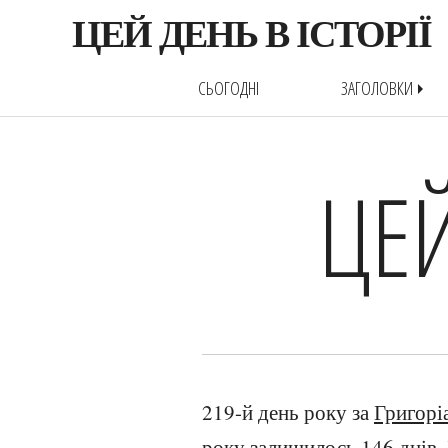
ЦЕЙ ДЕНЬ В ІСТОРІЇ
СЬОГОДНІ
ЗАГОЛОВКИ
arrow_right
ЦЕЙ
219-й день року за
Григорі
року залишилось 146 днів.