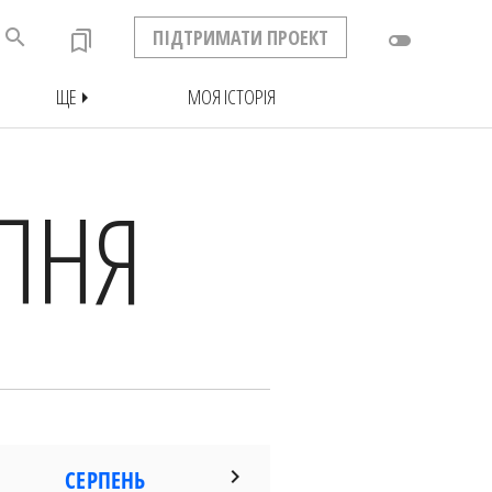
search
ПІДТРИМАТИ ПРОЕКТ
bookmarks
toggle_off
ЩЕ
МОЯ ІСТОРІЯ
arrow_right
РПНЯ