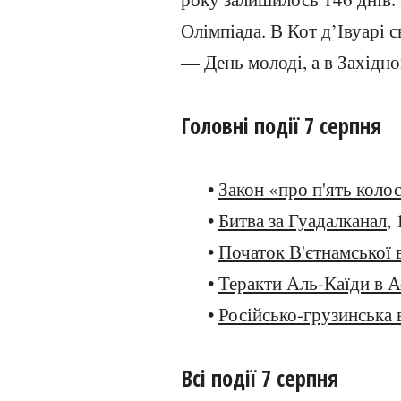
Олімпіада. В Кот д’Івуарі 
— День молоді, а в Західн
Головні події 7 серпня
•
Закон «про п'ять коло
•
Битва за Гуадалканал
,
•
Початок В'єтнамської 
•
Теракти Аль-Каїди в 
•
Російсько-грузинська 
Всі події 7 серпня