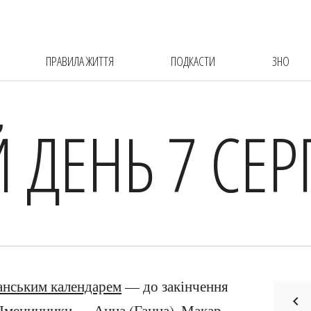
ПРАВИЛА ЖИТТЯ
ПОДКАСТИ
ЗНО
 ДЕНЬ 7 СЕ
анським календарем
— до закінчення
 Іменинники — Анна (Ганна), Макар,