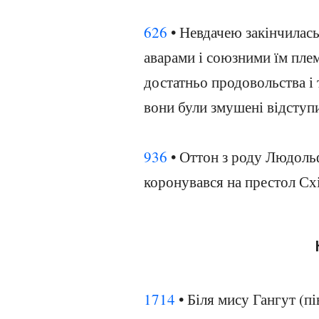
626
• Невдачею закінчилас
аварами і союзними їм пле
достатньо продовольства і т
вони були змушені відступи
936
• Оттон з роду Людольф
коронувався на престол Сх
1714
• Біля мису Гангут (п