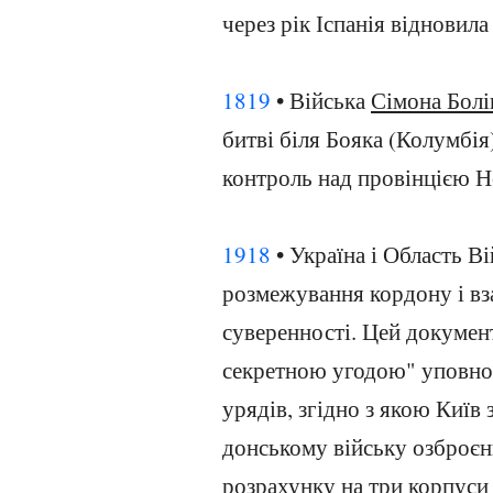
через рік Іспанія відновила
1819
• Війська
Сімона Болі
битві біля Бояка (Колумбія)
контроль над провінцією Н
1918
• Україна і Область В
розмежування кордону і вз
суверенності. Цей докуме
секретною угодою" уповно
урядів, згідно з якою Киї
донському війську озброєн
розрахунку на три корпуси