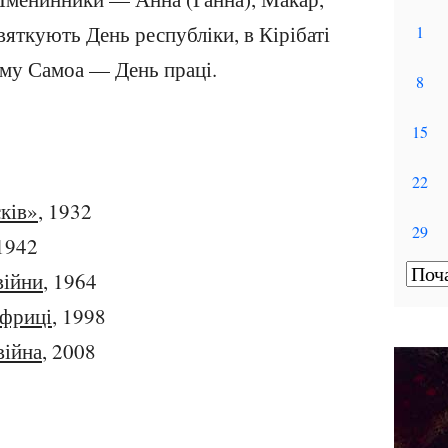
святкують День республіки, в Кірібаті
ому Самоа — День праці.
сків»
, 1932
 1942
війни
, 1964
Африці
, 1998
війна
, 2008