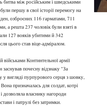
сь битва між російським і шведськими
обули першу в свої історії перемогу на
уден, озброєних 116 гарматами, 711
и, а решта 237 чоловік були взяті в
лали 127 вояків убитими й 342
сля цього став віце-адміралом.
 військами Континтельної армії
заснував почесну відзнаку "За
ду у вигляді пурпурового серця з шовку,
Вона призначалась для солдат, котрі
 і дозволяла власнику нагороди
стави і патрулі без затримки.