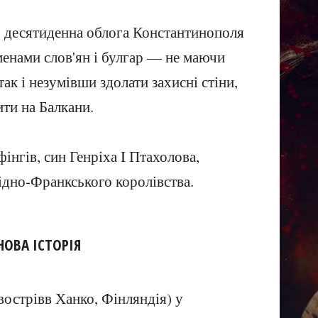
ь десятиденна облога Константинополя
менами слов'ян і булгар — не маючи
ак і незумівши здолати захисні стіни,
ти на Балкани.
інгів, син Генріха I Птахолова,
ідно-Франкського королівства.
НОВА ІСТОРІЯ
івострівв Ханко, Фінляндія) у