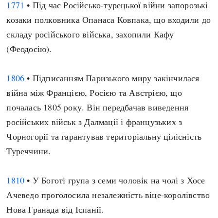
1771
• Під час Російсько-турецької війни запорозькі
козаки полковника Опанаса Ковпака, що входили до
складу російського війська, захопили Кафу
(Феодосію).
1806
• Підписанням Паризького миру закінчилася
війна між Францією, Росією та Австрією, що
почалась 1805 року. Він передбачав виведення
російських військ з Далмації і французьких з
Чорногорії та гарантував територіальну цілісність
Туреччини.
1810
• У Боготі група з семи чоловік на чолі з Хосе
Ачеведо проголосила незалежність віце-королівство
Нова Гранада від Іспанії.