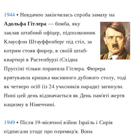
1944
• Невдачею закінчилась спроба замаху на
Адольфа Гітлера
— бомба, яку
заклав штабний офіцер, підполковник
Клаусфон Штауффенберг під стіл, за
котрим стояв фюрер, в своїй штаб-
квартирі в Растенбурзі (Східна
Пруссія) тільки поранила Гітлера. Фюрера
врятувавла кришка масивного дубового столу, тоді
як четверо осіб (із 24 учасників наради) загинули.
Нині цей день відзначається як День пам'яті жертв
нацизму в Німеччині.
1949
• Після 19-місячної війни Ізраїль і Сирія
підписали угоду про перемир'я. Вона