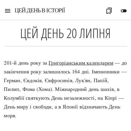
ЦЕЙ ДЕНЬ В ІСТОРІЇ
menu
bookmarks
toggle_off
ЦЕЙ ДЕНЬ 20 ЛИПНЯ
201-й день року за
Григоріанським календарем
— до
закінчення року залишилось 164 дні. Іменинники —
Герман, Євдокія, Євфросинія, Лук'ян, Папій,
Пилип, Фома (Хома). Міжнародний день шахів, в
Колумбії святкують День незалежності, на Кіпрі —
День миру і свободи, а в Японії відзначають День
моря.