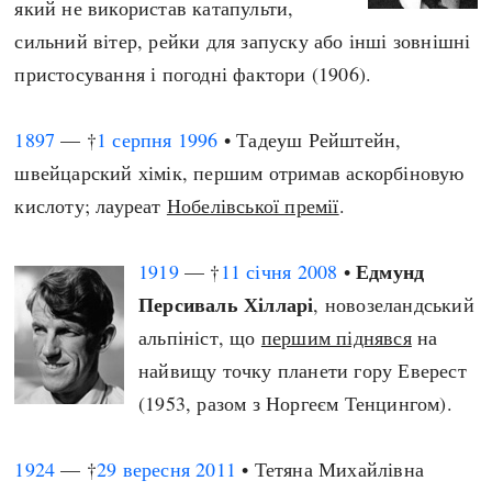
який не використав катапульти,
сильний вітер, рейки для запуску або інші зовнішні
пристосування і погодні фактори (1906).
1897
— †
1 серпня
1996
• Тадеуш Рейштейн,
швейцарский хімік, першим отримав аскорбіновую
кислоту; лауреат
Нобелівської премії
.
Едмунд
1919
— †
11 січня
2008
•
Персиваль Хілларі
, новозеландський
альпініст, що
першим піднявся
на
найвищу точку планети гору Еверест
(1953, разом з Норгеєм Тенцингом).
1924
— †
29 вересня
2011
• Тетяна Михайлівна