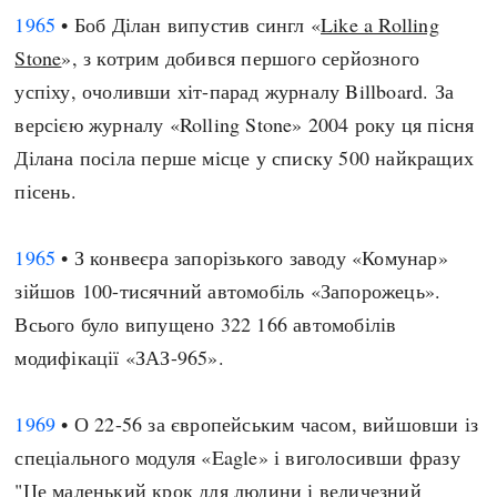
1965
• Боб Ділан випустив сингл «
Like a Rolling
Stone
», з котрим добився першого серйозного
успіху, очоливши хіт-парад журналу Billboard. За
версією журналу «Rolling Stone» 2004 року ця пісня
Ділана посіла перше місце у списку 500 найкращих
пісень.
1965
• З конвеєра запорізького заводу «Комунар»
зійшов 100-тисячний автомобіль «Запорожець».
Всього було випущено 322 166 автомобілів
модифікації «ЗАЗ-965».
1969
• О 22-56 за європейським часом, вийшовши із
спеціального модуля «Eagle» і виголосивши фразу
"Це маленький крок для людини і величезний