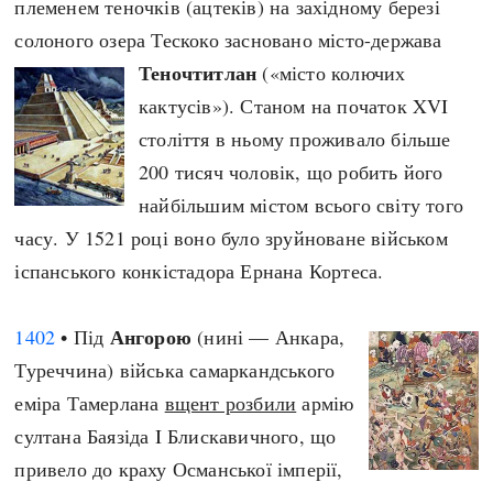
племенем теночків (ацтеків) на західному березі
Регіони
Індекси
солоного озера Тескоко засновано місто-держава
Австралія
Нові статті
Теночтитлан
(«місто колючих
Азія
Популярні статті
кактусів»). Станом на початок XVI
Америка
Всі статті
століття в ньому проживало більше
А(нта)рктика
Визначальні події
200 тисяч чоловік, що робить його
Африка
#Хештеги
найбільшим містом всього світу того
Європа
Автори
часу. У 1521 році воно було зруйноване військом
іспанського конкістадора Ернана Кортеса.
done
Ангорою
1402
• Під
(нині — Анкара,
Туреччина) війська самаркандського
еміра Тамерлана
вщент розбили
армію
султана Баязіда I Блискавичного, що
привело до краху Османської імперії,