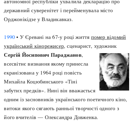
автономної республіки ухвалила декларацію про
державний суверенітет і перейменувала місто
Орджонікідзе у Владикавказ.
1990
• У Єревані на 67-у році життя
помер відомий
український кінорежисер
, сценарист, художник
Сергій Йосипович Параджанов
,
всесвітнє визнання якому принесла
екранізована у 1964 році повість
Михайла Коцюбинського «Тіні
забутих предків». Нині він вважається
одним із засновників українського поетичного кіно,
витоки якого сягають ранньої творчості одного з
його вчителів — Олександра Довженка.