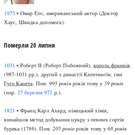
1973
• Омар Епс, американський актор (Доктор
Хаус, Швидка допомога).
Померли 20 липня
1031
• Роберт II (Роберт Побожний),
король франків
(987-1031 рр.), другий з династії Капетингів; син
Гуго Капета
. Пом.
995 років
років тому у
59 років
(нар.
27 березня
972
р.).
1821
• Франц Карл Ахард, німецький хімік;
винайшов метод добування цукру з певних сортів
буряка (1786). Пом.
205 років
років тому у
68 років