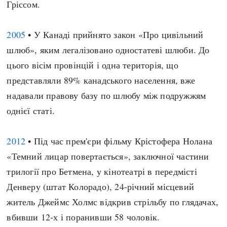
Гріссом.
2005
• У Канаді прийнято закон «Про цивільний
шлюб», яким легалізовано одностатеві шлюби. До
цього вісім провінцій і одна територія, що
представляли 89% канадського населення, вже
надавали правову базу по шлюбу між подружжям
однієї статі.
2012
• Під час прем'єри фільму Крістофера Нолана
«Темний лицар повертається», заключної частини
трилогії про Бетмена, у кінотеатрі в передмісті
Денверу (штат Колорадо), 24-річний місцевий
житель Джеймс Холмс відкрив стрільбу по глядачах,
вбивши 12-х і поранивши 58 чоловік.