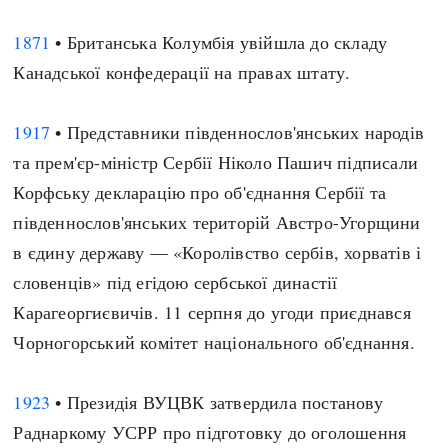
1871
• Британська Колумбія увійшла до складу
Канадської конфедерації на правах штату.
1917
• Представники південнослов'янських народів
та прем'єр-міністр Сербії Ніколо Пашич підписали
Корфську декларацію про об'єднання Сербії та
південнослов'янських територій Австро-Угорщини
в єдину державу — «Королівство сербів, хорватів і
словенців» під егідою сербської династії
Карагеоргиєвичів. 11 серпня до угоди приєднався
Чорногорський комітет національного об'єднання.
1923
• Президія ВУЦВК затвердила постанову
Раднаркому УСРР про підготовку до оголошення