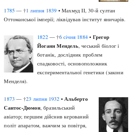
1785
— †
1 липня
1839
• Махмуд II, 30-й султан
Оттоманської імперії; ліквідував інститут яничарів.
Грегор
1822
— †
6 січня
1884
•
Йоганн Мендель
, чеський біолог і
ботанік, дослідник проблем
спадковості, основоположник
експериментальної генетики (закони
Менделя).
Альберто
1873
— †
23 липня
1932
•
Сантос-Дюмон
, бразильський
авіатор; першим дійснив керований
політ апаратом, важчим за повітря,