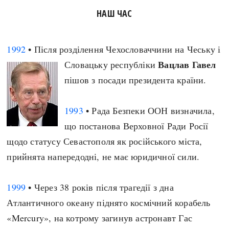
НАШ ЧАС
1992
• Після розділення Чехословаччини на Чеську і
Вацлав Гавел
Словацьку республіки
пішов з посади президента країни.
1993
• Рада Безпеки ООН визначила,
що постанова Верховної Ради Росії
щодо статусу Севастополя як російського міста,
прийнята напередодні, не має юридичної сили.
1999
• Через 38 років після трагедії з дна
Атлантичного океану піднято космічний корабель
«Mercury», на котрому загинув астронавт Гас