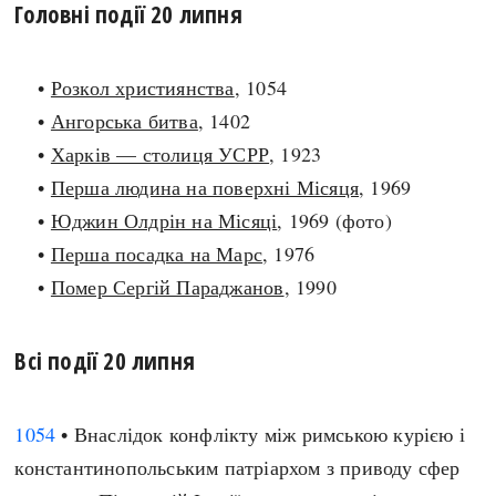
Головні події 20 липня
search
•
Розкол християнства
, 1054
•
Ангорська битва
, 1402
•
Харків — столиця УСРР
, 1923
СЬОГОДНІ
ПОДКАСТИ
•
Перша людина на поверхні Місяця
, 1969
ЗАГОЛОВКИ
КРУГЛІ ДАТИ
•
Юджин Олдрін на Місяці
, 1969 (фото)
ПРАВИЛА ЖИТТЯ
ФОТОІСТОРІЇ
•
Перша посадка на Марс
, 1976
ВИ (НЕ) ЗНАЛИ
ІНФОГРАФІКА
•
Помер Сергій Параджанов
, 1990
КАРТИ
ПРЯМА МОВА
НОТА БЕНЕ
МОЯ ІСТОРІЯ
Всі події 20 липня
1054
• Внаслідок конфлікту між римською курією і
Рубрики
Україна
константинопольським патріархом з приводу сфер
Авіація і космонавтика
Княжа доба