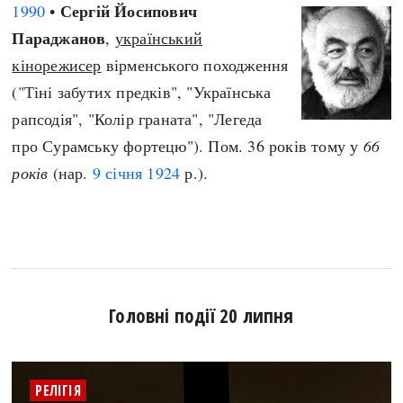
Сергій Йосипович
1990
•
Параджанов
,
український
кінорежисер
вірменського походження
("Тіні забутих предків", "Українська
рапсодія", "Колір граната", "Легеда
про Сурамську фортецю"). Пом. 36 років тому у
66
років
(нар.
9 січня
1924
р.).
Головні події 20 липня
РЕЛІГІЯ