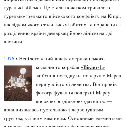
турецькі війська. Це стало початком тривалого
турецько-грецького військового конфлікту на Кіпрі,
наслідком якого стали тисячі вбитих та поранених і
розділенню країни демаркаційною лінією на дві
частини.
1976
• Непілотований відсік американського
«Вікінг-1»
космічного корабля
здійснив посадку на поверхню Марса
,
першу в історії людства. Він провів
фотографування поверхні Марсу
високою роздільною здатністю —
вона виявилась пустельною з червонуватим
грунтом, усіяним камінням. Основними елементами
в грунті, за даними рентгено-флуоресцентного