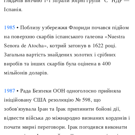
глядачів внічию 1-1 зіграли збірні групи "С" НДР —
Іспанія.
1985
• Поблизу узбережжя Флориди почався підйом
на поверхню скарбів іспанського галеона «Nuestra
Senora de Atocha», котрий затонув в 1622 році.
Загальна вартість знайдених золотих і срібних
виробів та інших скарбів була оцінена в 400
мільйонів доларів.
1987
• Рада Безпеки ООН одноголосно прийняла
ініційовану США резолюцію № 598, що
зобов'язувала Іран та Ірак припинити бойові дії,
відвести війська до міжнародно визнаних кордонів і
почати мирні переговори. Ірак погодився виконати