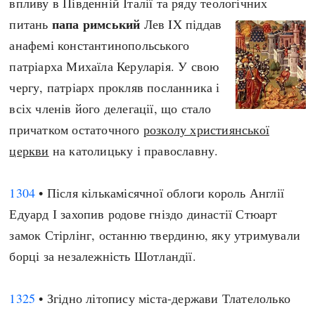
впливу в Південній Італії та ряду теологічних
Архітектура і будівництво
Козацька доба
папа римський
питань
Лев IX піддав
Битви і війни
Українська революція
анафемі константинопольського
Катастрофи
Україна радянська
патріарха Михаїла Керуларія. У свою
Кримінал
Україна незалежна
чергу, патріарх прокляв посланника і
Культура і мистецтво
ЗНО
всіх членів його делегації, що стало
Людина і суспільство
причатком остаточного
розколу християнської
Хронологія
Наука, освіта і техніка
церкви
на католицьку і православну.
Античні часи
Особистості
Темні віки
Подорожі і відкриття
1304
• Після кількамісячної облоги король Англії
Високе Середньовіччя
Політика
Едуард І захопив родове гніздо династії Стюарт
Пізнє Середньовіччя
Релігія
замок Стірлінг, останню твердиню, яку утримували
Нова історія
Розваги і дозвілля
борці за незалежність Шотландії.
Новітня історія
Спорт
Наш час
Чудеса світу
1325
• Згідно літопису міста-держави Тлателолько