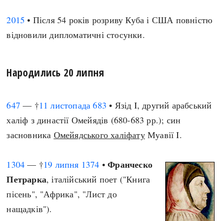
2015
• Після 54 років розриву Куба і США повністю
відновили дипломатичні стосунки.
Народились 20 липня
647
— †
11 листопада
683
• Язід I, другий арабський
халіф з династії Омейядів (680-683 рр.); син
засновника
Омейядського халіфату
Муавії I.
Франческо
1304
— †
19 липня
1374
•
Петрарка
, італійський поет ("Книга
пісень", "Африка", "Лист до
нащадків").