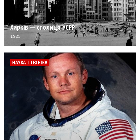
Харків — столиця УСРР
1923
НАУКА І ТЕХНІКА