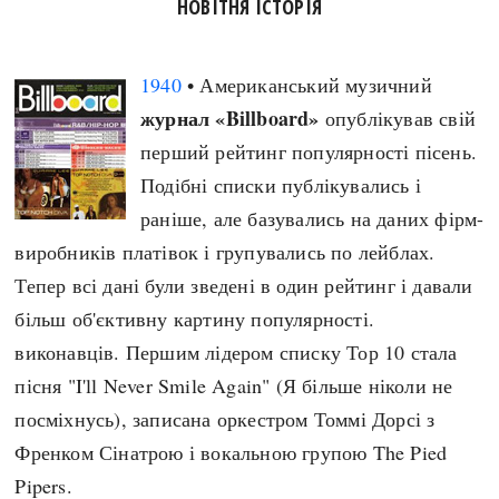
НОВІТНЯ ІСТОРІЯ
1940
• Американський музичний
журнал «Billboard»
опублікував свій
перший рейтинг популярності пісень.
Подібні списки публікувались і
раніше, але базувались на даних фірм-
виробників платівок і групувались по лейблах.
Тепер всі дані були зведені в один рейтинг і давали
більш об'єктивну картину популярності.
виконавців. Першим лідером списку Тор 10 стала
пісня "I'll Never Smile Again" (Я більше ніколи не
посміхнусь), записана оркестром Томмі Дорсі з
Френком Сінатрою і вокальною групою The Pied
Pipers.