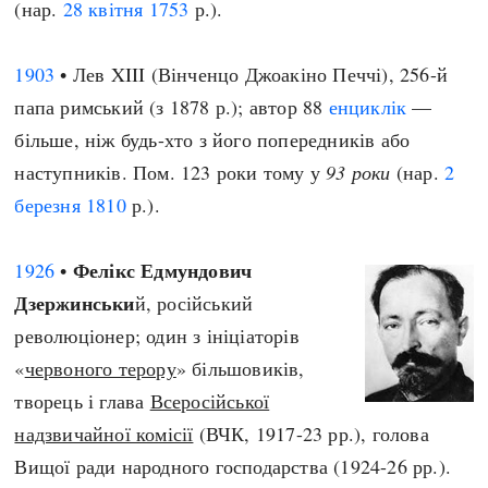
(нар.
28 квітня
1753
р.).
1903
• Лев XIII (Вінченцо Джоакіно Печчі), 256-й
папа римський (з 1878 р.); автор 88
енциклік
—
більше, ніж будь-хто з його попередників або
наступників. Пом. 123 роки тому у
93 роки
(нар.
2
березня
1810
р.).
Фелікс Едмундович
1926
•
Дзержинськи
й, російський
революціонер; один з ініціаторів
«
червоного терору
» більшовиків,
творець і глава
Всеросійської
надзвичайної комісії
(ВЧК, 1917-23 рр.), голова
Вищої ради народного господарства (1924-26 рр.).