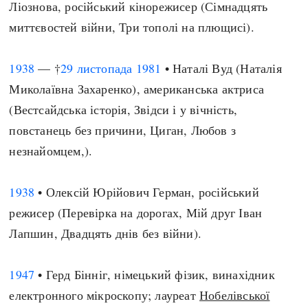
Ліознова, російський кінорежисер (Сімнадцять
миттєвостей війни, Три тополі на плющисі).
1938
— †
29 листопада
1981
• Наталі Вуд (Наталія
Миколаївна Захаренко), американська актриса
(Вестсайдська історія, Звідси і у вічність,
повстанець без причини, Циган, Любов з
незнайомцем,).
1938
• Олексій Юрійович Герман, російський
режисер (Перевірка на дорогах, Мій друг Іван
Лапшин, Двадцять днів без війни).
1947
• Герд Бінніг, німецький фізик, винахідник
електронного мікроскопу; лауреат
Нобелівської