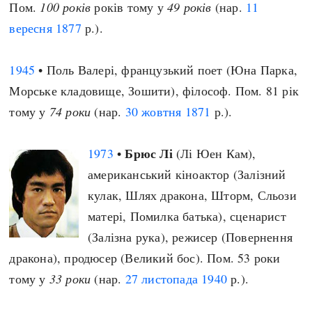
Пом.
100 років
років тому у
49 років
(нар.
11
вересня
1877
р.).
1945
• Поль Валері, французький поет (Юна Парка,
Морське кладовище, Зошити), філософ. Пом. 81 рік
тому у
74 роки
(нар.
30 жовтня
1871
р.).
Брюс Лі
1973
•
(Лі Юен Кам),
американський кіноактор (Залізний
кулак, Шлях дракона, Шторм, Сльози
матері, Помилка батька), сценарист
(Залізна рука), режисер (Повернення
дракона), продюсер (Великий бос). Пом. 53 роки
тому у
33 роки
(нар.
27 листопада
1940
р.).