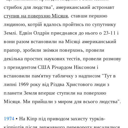
стрибок для людства", американський астронавт
ступив на поверхню Місяця
, ставши першою
людиною, котрій вдалось пройтись по супутнику
Землі. Едвін Олдрін приєднався до нього о 23-11 і
вони разом встановили на Місяці американський
прапор, зробили знімки поверхонь, провели
декілька простих наукових тестів, провели розмову
з президентом США Річардом Ніксоном і
встановили пам'ятну табличку з надписом "Тут в
липні 1969 року від Різдва Христового люди з
планети Земля вперше ступили на поверхню
Місяця. Ми прийшли з миром для всього людства".
1974
• На Кіпр під приводом захисту турків-
кіпріотів після державного перевороту висадилися