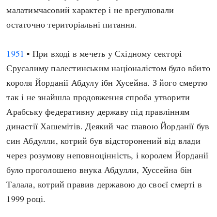
малатимчасовий характер і не врегулювали
остаточно територіальні питання.
1951
• При вході в мечеть у Східному секторі
Єрусалиму палестинським націоналістом було вбито
короля Йорданії Абдулу ібн Хусейна. З його смертю
так і не знайшла продовження спроба утворити
Арабську федеративну державу під правлінням
династії Хашемітів. Деякий час главою Йорданії був
син Абдулли, котрий був відсторонений від влади
через розумову неповноцінність, і королем Йорданії
було проголошено внука Абдулли, Хуссейна бін
Талала, котрий правив державою до своєї смерті в
1999 році.