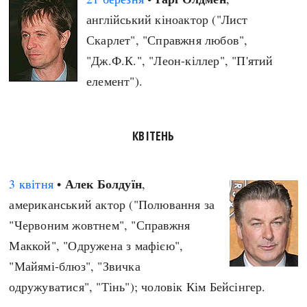
англійський кіноактор ("Лист
Скарлет", "Справжня любов",
"Дж.Ф.К.", "Леон-кіллер", "П'ятий
елемент").
КВІТЕНЬ
Алек Болдуїн
3 квітня
•
,
американський актор ("Полювання за
"Червоним жовтнем", "Справжня
Маккой", "Одружена з мафією",
"Майямі-блюз", "Звичка
одружуватися", "Тінь"); чоловік Кім Бейсінгер.