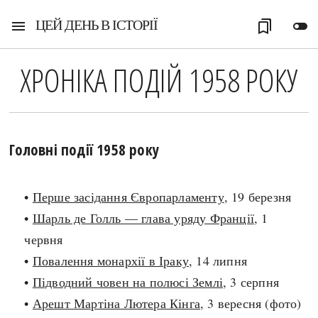
ЦЕЙ ДЕНЬ В ІСТОРІЇ
menu
bookmarks
toggle_off
ХРОНІКА ПОДІЙ 1958 РОКУ
Головні події 1958 року
•
Перше засідання Європарламенту
, 19 березня
•
Шарль де Голль — глава уряду Франції
, 1
червня
•
Повалення монархії в Іраку
, 14 липня
•
Підводний човен на полюсі Землі
, 3 серпня
•
Арешт Мартіна Лютера Кінга
, 3 вересня (фото)