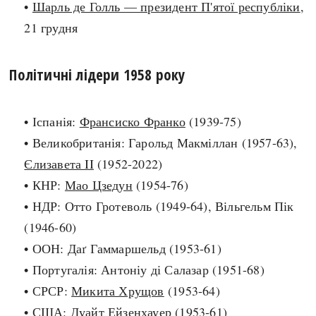
•
Шарль де Голль — президент П'ятої республіки
,
21 грудня
search
Політичні лідери 1958 року
СЬОГОДНІ
ПОДКАСТИ
• Іспанія:
Франсиско Франко
(1939-75)
ЗАГОЛОВКИ
КРУГЛІ ДАТИ
• Великобританія: Гарольд Макміллан (1957-63),
ПРАВИЛА ЖИТТЯ
ФОТОІСТОРІЇ
Єлизавета II
(1952-2022)
ВИ (НЕ) ЗНАЛИ
ІНФОГРАФІКА
• КНР:
Мао Цзедун
(1954-76)
КАРТИ
ПРЯМА МОВА
• НДР: Отто Гротеволь (1949-64), Вільгельм Пік
НОТА БЕНЕ
МОЯ ІСТОРІЯ
(1946-60)
• ООН: Даґ Гаммаршельд (1953-61)
• Португалія: Антоніу ді Салазар (1951-68)
• СРСР:
Микита Хрущов
(1953-64)
Рубрики
Україна
• США: Дуайт Ейзенхауер (1953-61)
Авіація і космонавтика
Княжа доба