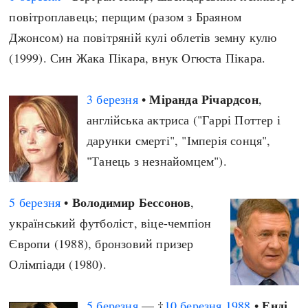
повітроплавець; перщим (разом з Браяном
Джонсом) на повітряній кулі облетів земну кулю
(1999). Син Жака Пікара, внук Огюста Пікара.
Міранда Річардсон
3 березня
•
,
англійська актриса ("Гаррі Поттер і
дарунки смерті", "Імперія сонця",
"Танець з незнайомцем").
Володимир Бессонов
5 березня
•
,
український футболіст, віце-чемпіон
Європи (1988), бронзовий призер
Олімпіади (1980).
Енді
5 березня
— †
10 березня
1988
•