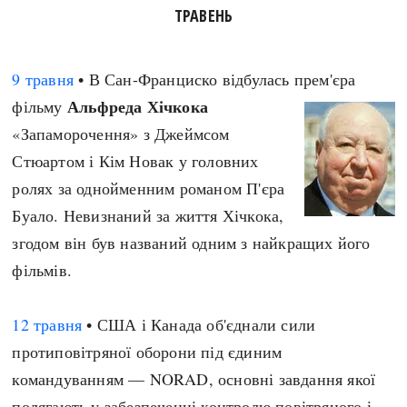
ТРАВЕНЬ
9 травня
• В Сан-Франциско відбулась прем'єра
Альфреда Хічкока
фільму
«Запаморочення» з Джеймсом
Стюартом і Кім Новак у головних
ролях за однойменним романом П'єра
Буало. Невизнаний за життя Хічкока,
згодом він був названий одним з найкращих його
фільмів.
12 травня
• США і Канада об'єднали сили
протиповітряної оборони під єдиним
командуванням — NORAD, основні завдання якої
полягають у забезпеченні контролю повітряного і