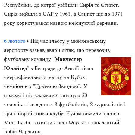
Республіки, до котрої увійшли Сирія та Єгипет.
Сирія вийшла з ОАР у 1961, а Єгипет ще до 1971
року користувався назвою неіснуючої держави.
6 лютого
• Під час зльоту у мюнхенському
аеропорту зазнав аварії літак, що перевозив
Манчестер
футбольну команду "
Юнайтед
" з Белграда до Англії після
чвертьфінального матчу на Кубок
чемпіонів з "Црвеною Звєздою". У
пожежі і під уламками загинуло 23
чоловіка і серед них 8 футболістів, 8 журналістів і
три співробітники клубу. Чудом вижили тренер
Метт Басбі, захисник Білл Фоулкс і нападаючий
Боббі Чарльтон.