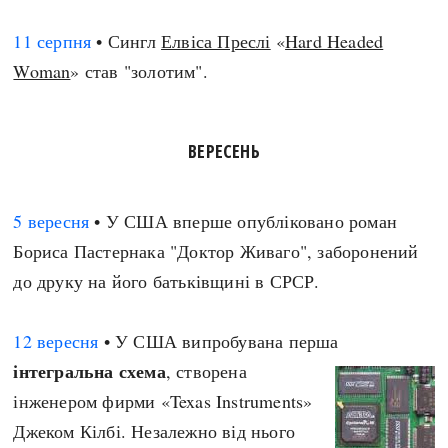
11 серпня
• Сингл
Елвіса Преслі
«
Hard Headed
Woman
» став "золотим".
ВЕРЕСЕНЬ
5 вересня
• У США вперше опубліковано роман
Бориса Пастернака "Доктор Живаго", заборонений
до друку на його батьківщині в СРСР.
12 вересня
• У США випробувана перша
інтегральна схема
, створена
інженером фирми «Texas Instruments»
Джеком Кілбі. Незалежно від нього