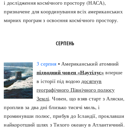
і дослідження космічного простору (НАСА),
призначене для координування всіх американських
мирних програм з освоєння космічного простору.
СЕРПЕНЬ
3 серпня
• Американський атомний
підводний човен «Наутілус»
вперше
в історії під водою
досягнув
географічного Північного полюсу
Землі
. Човен, що взяв старт з Аляски,
проплив за два дні близько тисячі миль, і
проминувши полюс, прибув до Ісландії, проклавши
найкоротший шлях з Тихого океану в Атлантичний.