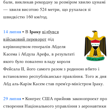
бали, викликав рекордну за розміром хвилю цунамі
— хвиля висотою 524 метри, що рухалася зі
швидкістю 160 км/год.
Іраку
14 липня
• В
відбувся
військовий переворот
під
керівництвом генералів Абделя
Касема і Абдула Арефа, в результаті
якого було повалено владу короля
Фейсала II, його самого разом з родиною вбито і
встановлено республіканське правління. Того ж дня
Абд аль-Карім Касем став прем'єр-міністром Іраку.
29 липня
• Конгрес США прийняв законопроект про
створення Національного управління з аеронавтики