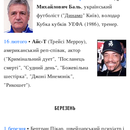
Михайлович Баль
, український
футболіст ("
Динамо
" Київ), володар
Кубка кубків УЕФА (1986), тренер.
Айс-Т
16 лютого
•
(Трейсі Мерроу),
американський реп-співак, актор
("Кримінальний дует", "Посланець
смерті", "Судний день", "Божевільна
шестірка", "Джоні Мнемонік",
"Рикошет").
БЕРЕЗЕНЬ
1 березня
• Бертран Пікар, швейцарський психіатр і