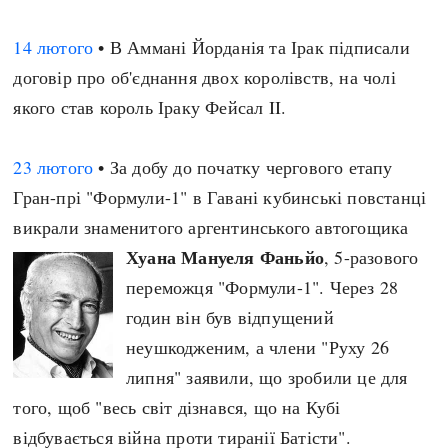
14 лютого
• В Аммані Йорданія та Ірак підписали
договір про об'єднання двох королівств, на чолі
якого став король Іраку Фейсал II.
23 лютого
• За добу до початку чергового етапу
Гран-прі "Формули-1" в Гавані кубинські повстанці
викрали знаменитого аргентинського автогощика
Хуана Мануеля Фаньйо
, 5-разового
переможця "Формули-1". Через 28
годин він був відпущений
неушкодженим, а члени "Руху 26
липня" заявили, що зробили це для
того, щоб "весь світ дізнався, що на Кубі
відбувається війна проти тиранії Батісти".