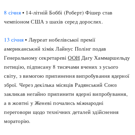
8 січня
• 14-літній Боббі (Роберт) Фішер став
чемпіоном США з шахів серед дорослих.
13 січня
• Лауреат нобелівської премії
американський хімік Лайнус Полінг подав
Генеральному секретареві
ООН
Дагу Хаммаршельду
петицію, підписану 8 тисячами вчених з усього
світу, з вимогою припинення випробування ядерної
зброї. Через декілька місяців Радянський Союз
закликав негайно припинити ядерні випробування,
а в жовтні у Женеві почались міжнародні
переговори щодо технічних деталей здійснення
мораторію.