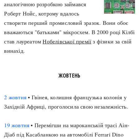
аналогічною розробкою займався
Роберт Нойс, котрому вдалось
створити перший промисловий зразок. Вони обоє
вважаються "батьками" мікросхем. В 2000 році Кілбі
став лауреатом
Нобелівської премії
з фізики за свій
винахід.
ЖОВТЕНЬ
2 жовтня
• Гвінея, колишня французька колонія у
Західній Африці, проголосила свою незалежність.
19 жовтня
• Перемігши на мароканській трасі Аін-
Діаб під Касабланкою на автомобілі Ferrari Dino