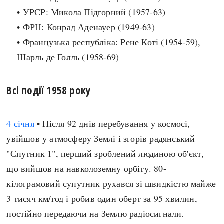
• УРСР:
Микола Підгорний
(1957-63)
Архітектура і будівництво
Козацька доба
• ФРН:
Конрад Аденауер
(1949-63)
Битви і війни
Українська революція
• Французька республіка:
Рене Коті
(1954-59),
Катастрофи
Україна радянська
Шарль де Голль
(1958-69)
Кримінал
Україна незалежна
Культура і мистецтво
ЗНО
Людина і суспільство
Всі події 1958 року
Хронологія
Наука, освіта і техніка
Античні часи
Особистості
4 січня
• Після 92 днів перебування у космосі,
Темні віки
Подорожі і відкриття
увійшов у атмосферу Землі і згорів радянський
Високе Середньовіччя
Політика
"Спутник 1", перший зроблений людиною об'єкт,
Пізнє Середньовіччя
Релігія
що вийшов на навколоземну орбіту. 80-
Нова історія
Розваги і дозвілля
кілограмовий супутник рухався зі швидкістю майже
Новітня історія
Спорт
3 тисяч км/год і робив один оберт за 95 хвилин,
Наш час
Чудеса світу
постійно передаючи на Землю радіосигнали.