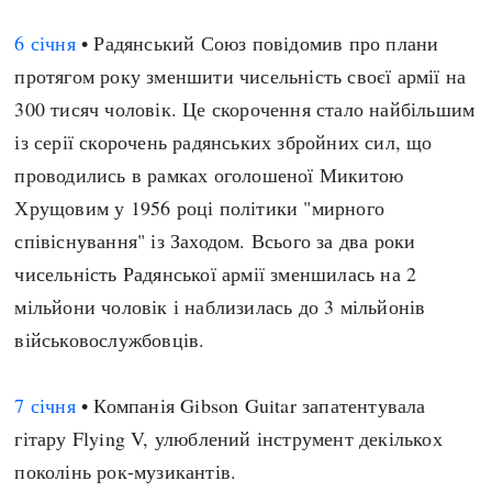
Регіони
Індекси
6 січня
• Радянський Союз повідомив про плани
Австралія
Нові статті
протягом року зменшити чисельність своєї армії на
Азія
Популярні статті
300 тисяч чоловік. Це скорочення стало найбільшим
Америка
Всі статті
із серії скорочень радянських збройних сил, що
А(нта)рктика
Визначальні події
проводились в рамках оголошеної Микитою
Африка
#Хештеги
Хрущовим у 1956 році політики "мирного
Європа
Автори
співіснування" із Заходом. Всього за два роки
чисельність Радянської армії зменшилась на 2
done
мільйони чоловік і наблизилась до 3 мільйонів
військовослужбовців.
7 січня
• Компанія Gibson Guitar запатентувала
гітару Flying V, улюблений інструмент декількох
поколінь рок-музикантів.