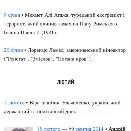
9 січня
• Мехмет Алі Агджа, турецький екстреміст і
терорист, який вчинив замах на Папу Римського
Іоанна Павла II (1981).
20 січня
• Лоренцо Ламас, американський кіноактор
("Ренегат", "Змієлов", "Погана кров").
ЛЮТИЙ
1 лютого
• Віра Іванівна Ульянченко, український
державний та політичний діяч.
Андрій
16 лютого
— †
9 серпня
2014
•