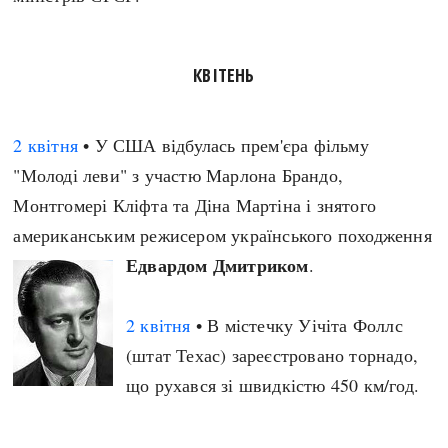
КВІТЕНЬ
2 квітня
• У США відбулась прем'єра фільму
"Молоді леви" з участю Марлона Брандо,
Монтгомері Кліфта та Діна Мартіна і знятого
американським режисером українського походження
Едвардом Дмитриком
.
2 квітня
• В містечку Уічіта Фоллс
(штат Техас) зареєстровано торнадо,
що рухався зі швидкістю 450 км/год.