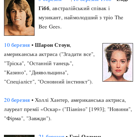
Гібб
, австралійський співак і
музикант, наймолодший з тріо The
Bee Gees.
Шарон Стоун
10 березня
•
,
американська актриса ("Згадати все",
"Тріска", "Останній танець",
"Казино", "Диявольщина",
"Спеціаліст", "Основний інстинкт").
20 березня
• Холлі Хантер, американська актриса,
лауреат премії «Оскар» ("Піаніно" [1993]; "Новини",
"Фірма", "Завжди").
Гарі Олдмен
21 березня
•
,