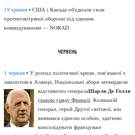
19 травня
• США і Канада об'єднали сили
протиповітряної оборони під єдиним
командуванням — NORAD.
ЧЕРВЕНЬ
1 червня
• У розпал політичної кризи, пов'язаної з
заколотом в Алжирі, Національні збори затвердили
Шарля Де Голля
відставного генерала
главою уряду Франції
. Колишній
генерал, герой Другої світової, він
виявився єдиною особою, здатною
консолідувати французьке