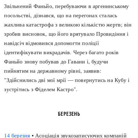
Звільнений Фаньйо, перебуваючи в аргенинському
посольстві, дізнався, що на перегонах сталась
жахлива катастрофа з великою кількістю жертв; він
зробив висновок, що його врятувало Провидіння і
навідсіч відмовився допомогти поліції
ідентифікувати викрадачів. Через багато років
Фаньйо знову побував до Гавани і, будучи
пийнятим на державному рівні, заявив:
"Здійснились дві мої мрії — повернутись на Кубу і
зустрітись з Фіделем Кастро".
БЕРЕЗЕНЬ
14 березня
• Асоціація звукозаписуючих компаній