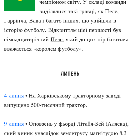
чемпіоном світу. У складі команди
виділялися такі гравці, як Пеле,
Гаррінча, Вава і багато інших, що увійшли в
історію футболу. Відкриттям цієї першості був
сімнадцятирічний
Пеле
, який до цих пір багатьма
вважається «королем футболу».
ЛИПЕНЬ
4 липня
• На Харківському тракторному заводі
випущено 500-тисячний трактор.
9 липня
• Оповзень у фьорді Літайя-Бей (Аляска),
який виник унаслідок землетрусу магнітудою 8,3