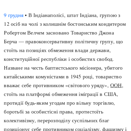
9 грудня
• В Індіанаполісі, штат Індіана, групою з
12 осіб на чолі з колишнім бостонським кондитером
Робертом Велчем засновано Товариство Джона
Берча — правоконсервативну політичну групу, що
стоїть на позиціях обмеження влади держави,
конституційної республіки і особистих свобод.
Назване на честь баптистського місіонера, убитого
китайськими комуністами в 1945 році, товариство
вважає себе противником «світового уряду»,
ООН
,
стоїть на платформі обмеження іміграції в США,
протидії будь-яким угодам про вільну торгівлю,
боротьбі за особистісні права, протистоїть
колективізму, перерозподілу суспільних благ
позиціонує себе противником соціалізму, фашизму і