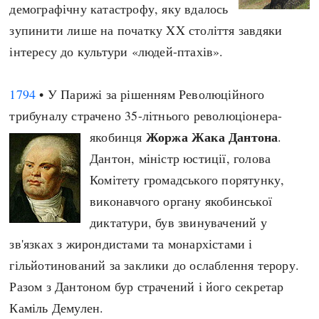
демографічну катастрофу, яку вдалось
зупинити лише на початку XX століття завдяки
інтересу до культури «людей-птахів».
1794
• У Парижі за рішенням Революційного
трибуналу страчено 35-літнього революціонера-
Жоржа Жака Дантона
якобинця
.
Дантон, міністр юстиції, голова
Комітету громадського порятунку,
виконавчого органу якобинської
диктатури, був звинувачений у
зв'язках з жирондистами та монархістами і
гільйотинований за заклики до ослаблення терору.
Разом з Дантоном бур страчений і його секретар
Каміль Демулен.