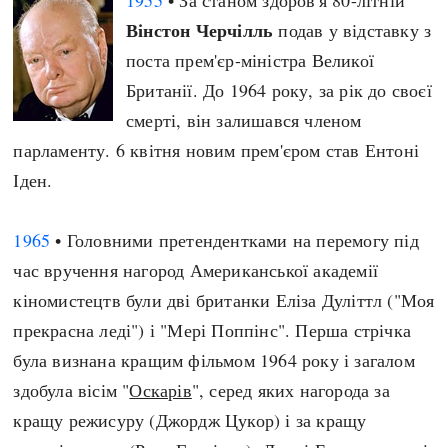
1955
• За станом здоров'я 80-літній
Вінстон Черчілль
подав у відставку з
поста прем'єр-міністра Великої
Британії. До 1964 року, за рік до своєї
смерті, він залишався членом
парламенту. 6 квітня новим прем'єром став Ентоні
Іден.
1965
• Головними претендентками на перемогу під
час вручення нагород Американської академії
кіномистецтв були дві британки Еліза Дуліттл ("Моя
прекрасна леді") і "Мері Поппінс". Перша стрічка
була визнана кращим фільмом 1964 року і загалом
здобула вісім "
Оскарів
", серед яких нагорода за
кращу режисуру (Джордж Цукор) і за кращу