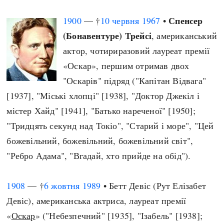
Спенсер
1900
— †
10 червня
1967
•
(Бонавентуре) Трейсі
, американський
актор, чотириразовий лауреат премії
«Оскар», першим отримав двох
"Оскарів" підряд ("Капітан Відвага"
[1937], "Міські хлопці" [1938], "Доктор Джекіл і
містер Хайд" [1941], "Батько нареченої" [1950];
"Тридцять секунд над Токіо", "Старий і море", "Цей
божевільний, божевільний, божевільний світ",
"Ребро Адама", "Вгадай, хто прийде на обід").
1908
— †
6 жовтня
1989
• Бетт Девіс (Рут Елізабет
Девіс), американська актриса, лауреат премії
«
Оскар
» ("Небезпечний" [1935], "Ізабель" [1938];