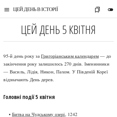
ЦЕЙ ДЕНЬ В ІСТОРІЇ
menu
bookmarks
toggle_off
ЦЕЙ ДЕНЬ 5 КВІТНЯ
95-й день року за
Григоріанським календарем
— до
закінчення року залишилось 270 днів. Іменинники
— Василь, Лідія, Никон, Пахом. У Південій Кореї
відзначають День дерев.
Головні події 5 квітня
•
Битва на Чудському озері
, 1242