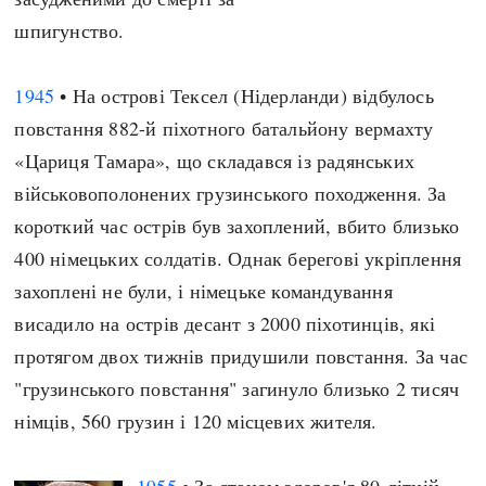
шпигунство.
1945
• На острові Тексел (Нідерланди) відбулось
повстання 882-й піхотного батальйону вермахту
«Цариця Тамара», що складався із радянських
військовополонених грузинського походження. За
короткий час острів був захоплений, вбито близько
400 німецьких солдатів. Однак берегові укріплення
захоплені не були, і німецьке командування
висадило на острів десант з 2000 піхотинців, які
протягом двох тижнів придушили повстання. За час
"грузинського повстання" загинуло близько 2 тисяч
німців, 560 грузин і 120 місцевих жителя.