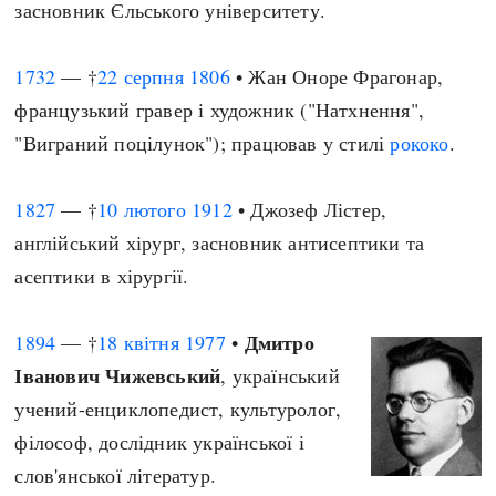
засновник Єльського університету.
1732
— †
22 серпня
1806
• Жан Оноре Фрагонар,
французький гравер і художник ("Натхнення",
"Виграний поцілунок"); працював у стилі
рококо
.
1827
— †
10 лютого
1912
• Джозеф Лістер,
англійський хірург, засновник антисептики та
асептики в хірургії.
Дмитро
1894
— †
18 квітня
1977
•
Іванович Чижевський
, український
учений-енциклопедист, культуролог,
філософ, дослідник української і
слов'янської літератур.