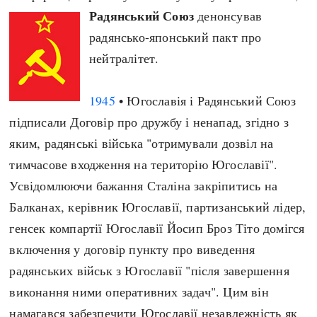
Радянський Союз
денонсував
радянсько-японський пакт про
нейтралітет.
1945
• Югославія і Радянський Союз
підписали Договір про дружбу і ненапад, згідно з
яким, радянські війська "отримували дозвіл на
тимчасове входження на територію Югославії".
Усвідомлюючи бажання Сталіна закріпитись на
Балканах, керівник Югославії, партизанський лідер,
генсек компартії Югославії Йосип Броз Тіто домігся
включення у договір пункту про виведення
радянських військ з Югославії "після завершення
виконання ними оперативних задач". Цим він
намагався забезпечити Югославії незавлежність як