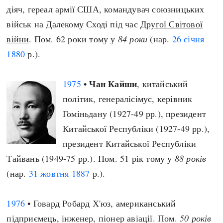
діяч, гереал армії США, командувач союзницьких
військ на Далекому Сході під час
Другої Світової
війни
. Пом. 62 роки тому у
84 роки
(нар.
26 січня
1880
р.).
Чан Кайши
1975
•
, китайський
політик, генералісімус, керівник
Гоміньдану (1927-49 рр.), президент
Китайської Республіки (1927-49 рр.),
президент Китайської Республіки
Тайвань (1949-75 рр.). Пом. 51 рік тому у
88 років
(нар.
31 жовтня
1887
р.).
1976
• Говард Робард Х'юз, американський
підприємець, інженер, піонер авіації. Пом.
50 років