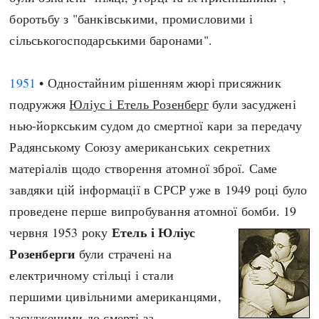
боротьбу з "банківськими, промисловими і
сільськогосподарськими баронами".
1951
• Одностайним рішенням жюрі присяжник
подружжя
Юліус і Етель Розенберг
були засуджені
нью-йоркським судом до смертної кари за передачу
Радянському Союзу американських секретних
матеріалів щодо створення атомної зброї. Саме
завдяки цій інформації в СРСР уже в 1949 році було
проведене перше випробування атомної бомби. 19
Етель і Юліус
червня 1953 року
Розенберги
були страчені на
електричному стільці і стали
першими цивільними американцями,
засудженими до смерті за