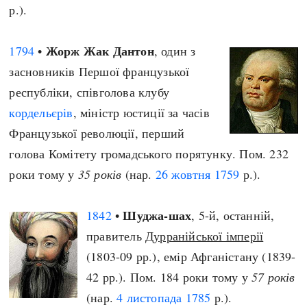
р.).
Жорж Жак Дантон
1794
•
, один з
засновників Першої французької
республіки, співголова клубу
кордельєрів
, міністр юстиції за часів
Французької революції, перший
голова Комітету громадського порятунку. Пом. 232
роки тому у
35 років
(нар.
26 жовтня
1759
р.).
Шуджа-шах
1842
•
, 5-й, останній,
правитель
Дурранійської імперії
(1803-09 рр.), емір Афганістану (1839-
42 рр.). Пом. 184 роки тому у
57 років
(нар.
4 листопада
1785
р.).