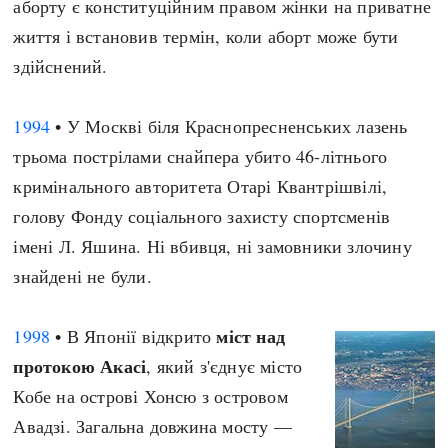
аборту є конституційним правом жінки на приватне
життя і встановив термін, коли аборт може бути
здійснений.
1994
• У Москві біля Краснопресненських лазень
трьома пострілами снайпера убито 46-літнього
кримінального авторитета Отарі Квантрішвілі,
голову Фонду соціального захисту спортсменів
імені Л. Яшина. Ні вбивця, ні замовники злочину
знайдені не були.
міст над
1998
• В Японії відкрито
протокою Акасі
, який з'єднує місто
Кобе на острові Хонсю з островом
Авадзі. Загальна довжина мосту —