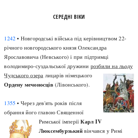
Архітектура і будівництво
Козацька доба
СЕРЕДНІ ВІКИ
Битви і війни
Українська революція
Катастрофи
Україна радянська
Кримінал
Україна незалежна
1242
• Новгородські війська під керівництвом 22-
Культура і мистецтво
ЗНО
річного новгородського князя Олександра
Людина і суспільство
Ярославовича (Невського) і при підтримці
Хронологія
Наука, освіта і техніка
володимиро-суздальської дружини
розбили на льоду
Античні часи
Особистості
Чудського озера
лицарів німецького
Темні віки
Подорожі і відкриття
Ордену мечоносців
(Лівонського).
Високе Середньовіччя
Політика
Пізнє Середньовіччя
Релігія
1355
• Через дев'ять років після
Нова історія
Розваги і дозвілля
обрання його главою Священної
Новітня історія
Спорт
Карл IV
Римської імперії
Наш час
Чудеса світу
Люксембурзький
вінчався у Римі