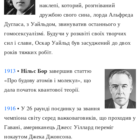
наклепі, которий, розгніваний
дружбою свого сина, лорда Альфреда
Дугласа, з Уайльдом, звинуватив останнього у
гомосексуалізмі. Будучи у розквіті своїх творчих
сил і слави, Оскар Уайльд був засуджений до двох
років тяжких робіт.
Нільс Бор
1913
•
завершив статтю
«Про будову атомів і молекул», що
дала початок квантової теорії.
1916
• У 26 раунді поєдинку за звання
чемпіона світу серед важковаговиків, що проходив у
Гавані, американець Джесс Уіллард переміг
нокаутом Джека Джонсона.