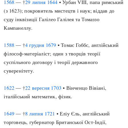
1568
— †
29 липня
1644
• Урбан VIII, папа римський
(з 1623); покровитель мистецтв і наук; віддав до
суду інквізиції Галілео Галілея та Томаззо
Кампанеллу.
1588
— †
4 грудня
1679
• Томас Гоббс, англійський
філософ-матеріаліст; один з творців теорії
суспільного договору і теорії державного
суверенітету.
1622
— †
22 вересня
1703
• Вінченцо Вівіані,
італійський математик, фізик.
1649
— †
8 липня
1721
• Еліу Єль, англійський
торговець, губернатор Британської Ост-Індії,