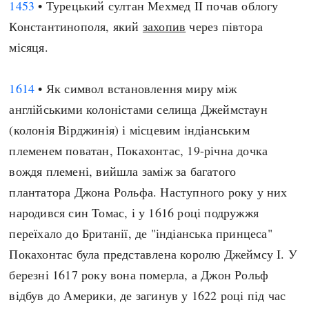
1453
• Турецький султан Мехмед II почав облогу
Константинополя, який
захопив
через півтора
місяця.
1614
• Як символ встановлення миру між
англійськими колоністами селища Джеймстаун
(колонія Вірджинія) і місцевим індіанським
племенем поватан, Покахонтас, 19-річна дочка
вождя племені, вийшла заміж за багатого
плантатора Джона Рольфа. Наступного року у них
народився син Томас, і у 1616 році подружжя
переїхало до Британії, де "індіанська принцеса"
Покахонтас була представлена королю Джеймсу I. У
березні 1617 року вона померла, а Джон Рольф
відбув до Америки, де загинув у 1622 році під час