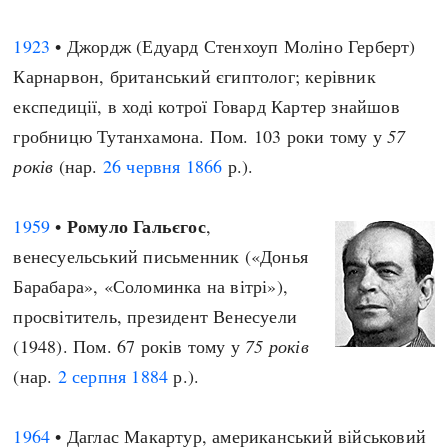
1923
• Джордж (Едуард Стенхоуп Моліно Герберт)
Карнарвон, британський єгиптолог; керівник
експедиції, в ході котрої Говард Картер знайшов
гробницю Тутанхамона. Пом. 103 роки тому у
57
років
(нар.
26 червня
1866
р.).
Ромуло Гальєгос
1959
•
,
венесуельський письменник («Донья
Барабара», «Соломинка на вітрі»),
просвітитель, президент Венесуели
(1948). Пом. 67 років тому у
75 років
(нар.
2 серпня
1884
р.).
1964
• Даглас Макартур, американський військовий