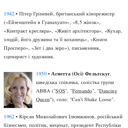
1942
• Пітер Гріневей, британський кінорежисер
(«Ейзенштейн в Гуанахуато», «8,5 жінок»,
«Контракт кресляра», «Живіт архітектора», «Кухар,
злодій, його дружина та її коханець», «Книги
Просперо», «Зет і два зеро»), письменник,
сценарист і художник.
Агнетта (Осі) Фельтскуг
1950
•
,
шведська співачка, солістка групи
ABBA ("
SOS
", "
Fernando
", "
Dancing
Queen
"), соло: "Can’t Shake Loose".
1962
• Кірсан Миколайович Ілюмжинов, російський
бізнесмен, політик, меценат, президент Республіки