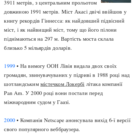
3911 метрів, з центральним прольотом
довжиною 1991 метрів. Міст Акасі двічі ввійшов у
книгу рекордів Гіннесса: як найдовший підвісний
міст, і як найвищий міст, тому що його пілони
піднімаються на 297 м. Вартість моста склала
близько 5 мільярдів доларів.
1999
• На вимогу ООН Лівія видала двох своїх
громадян, звинувачуваних у підриві в 1988 році над
шотландським
містечком Локербі
літака компанії
Pan Am. У 2000 році вони постали перед
міжнародним судом у Гаазі.
2000
• Компанія Netscape анонсувала вихід 6-ї версії
свого популярного веббраузера.