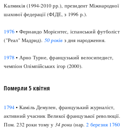
Калмикія (1994-2010 рр.), президент Міжнародної
шахової федерації (ФІДЕ, з 1996 р.).
1976
• Фернандо Морієнтес, іспанський футболіст
("Реал" Мадрид).
50 років
з дня народження.
1978
• Арно Турне, французький велосипедист,
чемпіон Олімпійських ігор (2000).
Померли 5 квітня
1794
• Каміль Демулен, французький журналіст,
активний учасник Великої французької революції.
Пом. 232 роки тому у
34 роки
(нар.
2 березня
1760