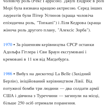
чоловічу роль (Рекс Гаррісон). Джулі Ендрюс в ролі
Мері була визнана кращою актрисою. Серед інших
лауреатів були Пітер Устинов (краща чоловіча
епізодична роль, "Топкапі") і Ліля Кедрова (краща
жіноча роль другого плану, "Алексіс Зорба").
1970
• За рішенням керівництва СРСР останки
Адольфа Гітлера і Єви Браун ексгумовані і
кремовані в 11 км від Магдебурга.
1986
• Вибух на дискотеці La Belle (Західний
Берлін), ініційований керівництвом Лівії. Від
потужної бомби три людини — два солдати армії
США і дівчина з Туреччини — загинули на місці,
більше 250 осіб отримали поранення.