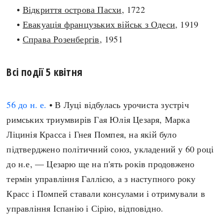
•
Відкриття острова Пасхи
, 1722
search
•
Евакуація французьких військ з Одеси
, 1919
•
Справа Розенбергів
, 1951
Всі події 5 квітня
СЬОГОДНІ
ПОДКАСТИ
ЗАГОЛОВКИ
КРУГЛІ ДАТИ
56 до н. е.
• В Луці відбулась урочиста зустріч
ПРАВИЛА ЖИТТЯ
ФОТОІСТОРІЇ
римських триумвирів Гая Юлія Цезаря, Марка
ВИ (НЕ) ЗНАЛИ
ІНФОГРАФІКА
Ліцинія Красса і Гнея Помпея, на якій було
КАРТИ
ПРЯМА МОВА
підтверджено політичний союз, укладений у 60 році
НОТА БЕНЕ
МОЯ ІСТОРІЯ
до н.е, — Цезарю ще на п'ять років продовжено
термін управління Галлією, а з наступного року
Красс і Помпей ставали консулами і отримували в
Рубрики
Україна
управління Іспанію і Сірію, відповідно.
Авіація і космонавтика
Княжа доба