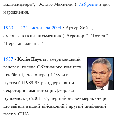
Кіліманджаро", "Золото Маккени").
110 років
з дня
народження.
1920
— †
24 листопада
2004
• Артур Хейлі,
американський письменник ("Аеропорт", "Готель",
"Перевантаження").
Колін Пауелл
1937
•
, американський
генерал, голова Об'єднаного комітету
штабів під час операції "Буря в
пустелі" (1989-93 рр.), державний
секретар в адміністрації Джорджа
Буша-мол. (з 2001 р.); перший афро-американець,
що зайняв вищий військовий і другий цивільний
пост у США.