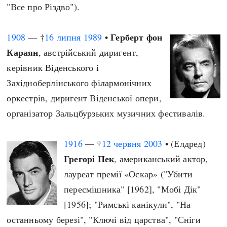
"Все про Різдво").
Герберт фон
1908
— †
16 липня
1989
•
Караян
, австрійський диригент,
керівник Віденського і
Західноберлінського філармонічних
оркестрів, диригент Віденської опери,
організатор Зальцбурзьких музичних фестивалів.
1916
— †
12 червня
2003
• (Елдред)
Грегорі Пек
, американський актор,
лауреат премії «Оскар» ("Убити
пересмішника" [1962], "Мобі Дік"
[1956]; "Римські канікули", "На
останньому березі", "Ключі від царства", "Сніги