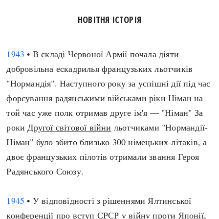
НОВІТНЯ ІСТОРІЯ
1943
• В складі Червоної Армії почала діяти
добровільна ескадрилья французьких льотчиків
"Нормандія". Наступного року за успішні дії під час
форсування радянськими військами ріки Німан на
той час уже полк отримав друге ім'я — "Німан" За
роки
Другої світової війни
льотчиками "Нормандії-
Німан" було збито близько 300 німецьких-літаків, а
двоє французьких пілотів отримали звання Героя
Радянського Союзу.
1945
• У відповідності з рішеннями Ялтинської
конференції про вступ СРСР у війну проти Японії,