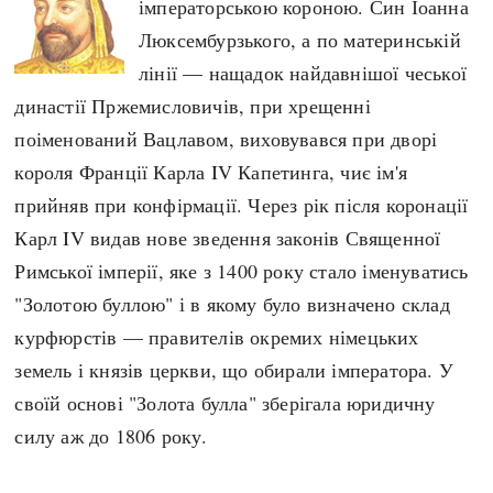
імператорською короною. Син Іоанна
Регіони
Індекси
Люксембурзького, а по материнській
Австралія
Нові статті
лінії — нащадок найдавнішої чеської
Азія
Популярні статті
династії Пржемисловичів, при хрещенні
Америка
Всі статті
поіменований Вацлавом, виховувався при дворі
А(нта)рктика
Визначальні події
короля Франції Карла IV Капетинга, чиє ім'я
Африка
#Хештеги
прийняв при конфірмації. Через рік після коронації
Європа
Автори
Карл IV видав нове зведення законів Священної
Римської імперії, яке з 1400 року стало іменуватись
done
"Золотою буллою" і в якому було визначено склад
курфюрстів — правителів окремих німецьких
земель і князів церкви, що обирали імператора. У
своїй основі "Золота булла" зберігала юридичну
силу аж до 1806 року.