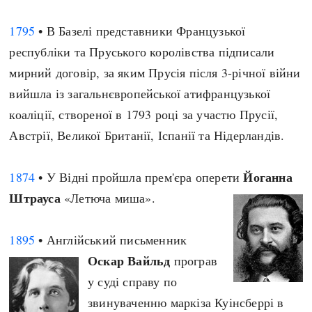
1795
• В Базелі представники Французької
республіки та Пруського королівства підписали
мирний договір, за яким Прусія після 3-річної війни
вийшла із загальнєвропейської атифранцузької
коаліції, створеної в 1793 році за участю Прусії,
Австрії, Великої Британії, Іспанії та Нідерландів.
Йоганна
1874
• У Відні пройшла прем'єра оперети
Штрауса
«Летюча миша».
1895
• Англійський письменник
Оскар Вайльд
програв
у суді справу по
звинуваченню маркіза Куінсберрі в