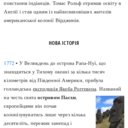
повстання індіанців. Томас Рольф отримав освіту в
Англії і став одним із найвпливовіших жителів
американської колонії Вірджинія.
НОВА ІСТОРІЯ
1772
• У Великдень до острова Рапа-Нуї, що
знаходиться у Тихому океані за кілька тисяч
кілометрів від Південної Америки, прибула
голландська
експедиція Якоба Роггевена
. Названий
островом Пасхи
на честь свята
,
європейцями він почав
колонізувуватись лише через кілька
десятиліть, пережив занепад і