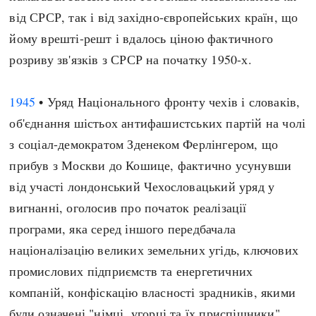
від СРСР, так і від західно-європейських країн, що
йому врешті-решт і вдалось ціною фактичного
розриву зв'язків з СРСР на початку 1950-х.
1945
• Уряд Національного фронту чехів і словаків,
об'єднання шістьох антифашистських партій на чолі
з соціал-демократом Зденеком Ферлінгером, що
прибув з Москви до Кошице, фактично усунувши
від участі лондонський Чехословацький уряд у
вигнанні, оголосив про початок реалізації
програми, яка серед іншого передбачала
націоналізацію великих земельних угідь, ключових
промислових підприємств та енергетичних
компаній, конфіскацію власності зрадників, якими
були означені "німці, угорці та їх приспішники",