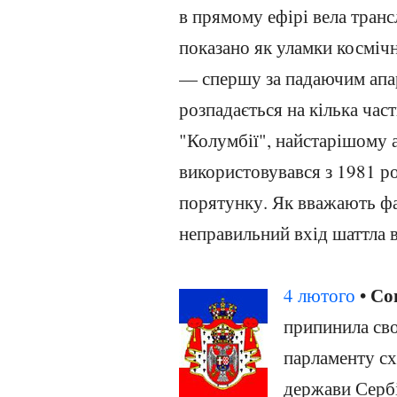
в прямому ефірі вела транс
показано як уламки косміч
— спершу за падаючим апар
розпадається на кілька част
"Колумбії", найстарішому 
використовувався з 1981 ро
порятунку. Як вважають фах
неправильний вхід шаттла 
Со
4 лютого
•
припинила сво
парламенту сх
держави Сербії