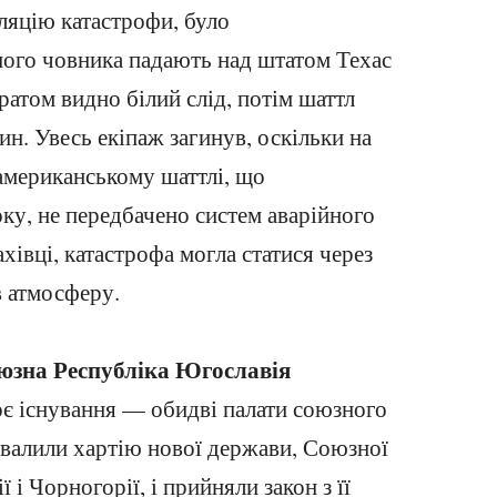
ляцію катастрофи, було
ного човника падають над штатом Техас
атом видно білий слід, потім шаттл
ин. Увесь екіпаж загинув, оскільки на
американському шаттлі, що
ку, не передбачено систем аварійного
івці, катастрофа могла статися через
в атмосферу.
юзна Республіка Югославія
є існування — обидві палати союзного
валили хартію нової держави, Союзної
 і Чорногорії, і прийняли закон з її