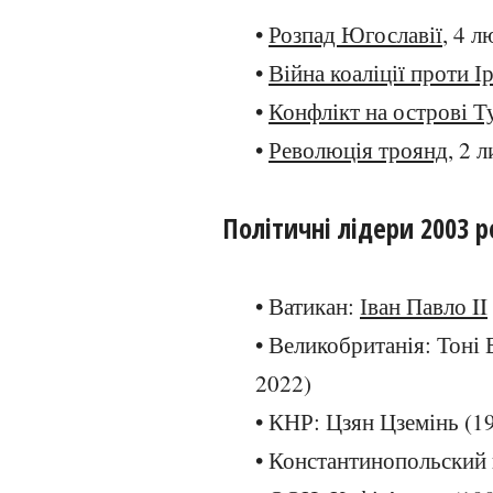
•
Розпад Югославії
, 4 л
•
Війна коаліції проти І
•
Конфлікт на острові Т
•
Революція троянд
, 2 
Політичні лідери 2003 р
• Ватикан:
Іван Павло II
• Великобританія: Тоні 
2022)
• КНР: Цзян Цземінь (1
• Константинопольский 