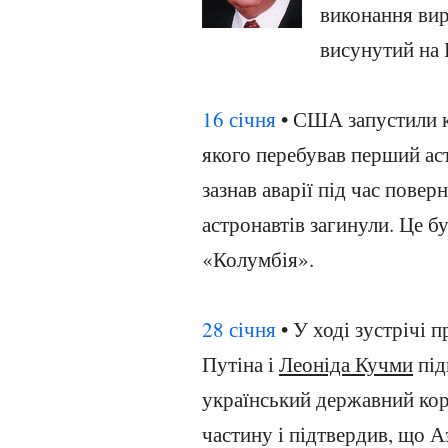
виконання вир
висунутий на 
16 січня
• США запустили к
якого перебував перший ас
зазнав аварії під час повер
астронавтів загинули. Це б
«Колумбія».
28 січня
• У ході зустрічі 
Путіна і
Леоніда Кучми
під
український державний кор
частину і підтвердив, що А