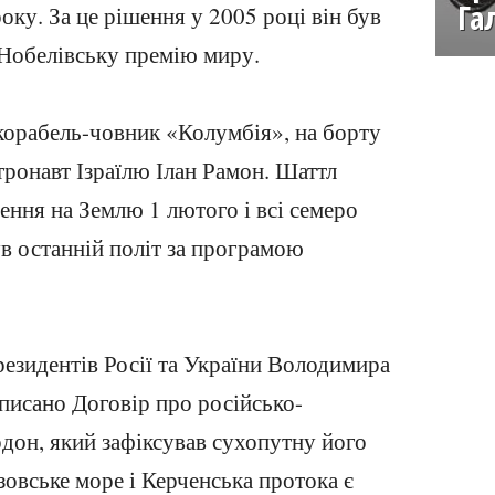
Га
оку. За це рішення у 2005 році він був
Нобелівську премію миру.
орабель-човник «Колумбія», на борту
тронавт Ізраїлю Ілан Рамон. Шаттл
нення на Землю 1 лютого і всі семеро
ув останній політ за програмою
президентів Росії та України Володимира
писано Договір про російсько-
дон, який зафіксував сухопутну його
зовське море і Керченська протока є