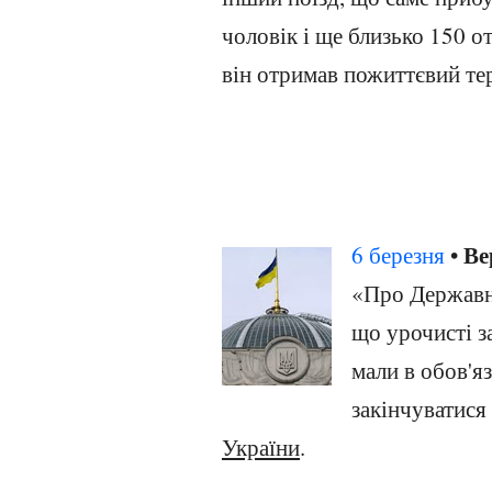
чоловік і ще близько 150 о
він отримав пожиттєвий тер
Ве
6 березня
•
«Про Державни
що урочисті з
мали в обов'я
закінчуватис
України
.