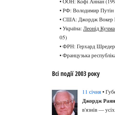
• ООН: Кофі Аннан (19
• РФ: Володимир Путін 
• США: Джордж Вокер 
• Україна:
Леонід Кучма
05)
• ФРН: Герхард Шредер
• Французька республік
Всі події 2003 року
11 січня
• Губ
Джордж Рая
в'язнів — усі