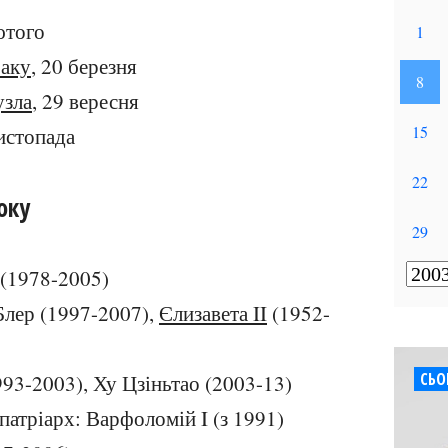
ютого
раку
, 20 березня
узла
, 29 вересня
листопада
оку
(1978-2005)
Блер (1997-2007),
Єлизавета II
(1952-
СЬО
993-2003), Ху Цзіньтао (2003-13)
патріарх: Варфоломій I (з 1991)