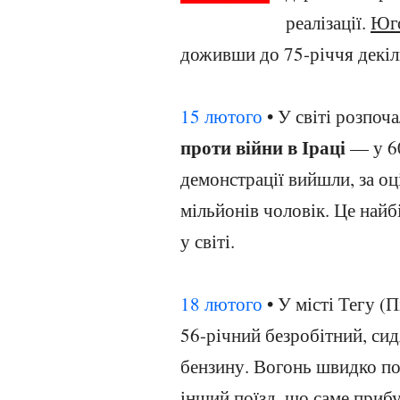
реалізації.
Юго
доживши до 75-річчя декіл
15 лютого
• У світі розпоч
проти війни в Іраці
— у 60
демонстрації вийшли, за оц
мільйонів чоловік. Це най
у світі.
18 лютого
• У місті Тегу (
56-річний безробітний, сид
бензину. Вогонь швидко пош
інший поїзд, що саме прибу