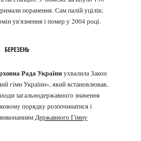
тримали поранення. Сам палій уцілів;
мін ув'язнення і помер у 2004 році.
БЕРЕЗЕНЬ
рховна Рада України
ухвалила Закон
й гімн України», який встановлював,
аходи загальнодержавного значення
зковому порядку розпочинатися і
я виконанням
Державного Гімну