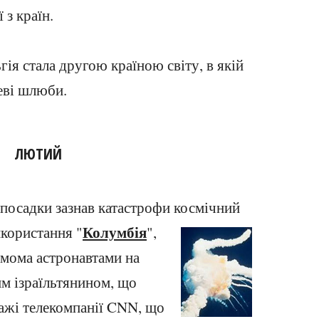
з країн.
гія стала другою країною світу, в якій
еві шлюби.
ЛЮТИЙ
 посадки зазнав катастрофи космічний
Колумбія
икористання "
",
сімома астронавтами на
м ізраїльтянином, що
тажі телекомпанії CNN, що