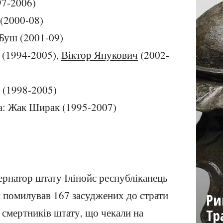
97-2006)
(2000-08)
Буш (2001-09)
(1994-2005),
Віктор Янукович
(2002-
 (1998-2005)
а: Жак Ширак (1995-2007)
ернатор штату Ілінойс республіканець
н
помилував 167 засуджених до страти
Ри
х смертників штату, що чекали на
Тр