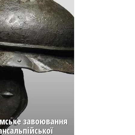
мське завоювання
ансальпійської