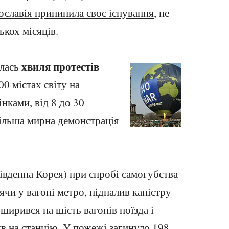
славія припинила своє існування
, не
ькох місяців.
хвиля протестів
алась
0 містах світу на
інками, від 8 до 30
більша мирна демонстрація
Південна Корея) при спробі самогубства
ячи у вагоні метро, підпалив каністру
ирився на шість вагонів поїзда і
в на станцію. У пожежі загинуло 198