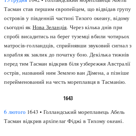
Тасман став першим європейцем, що відвідав групу
островів у південній частині Тихого океану, відому
сьогодні як
Нова Зеландія
. Через кілька днів при
спробі висадитись на берег туземці вбили чотирьох
матросів-голландців, сприйнявши звуковий сигнал з
корабля як заклик до початку бою. Декілька тижнів
перед тим Тасман відкрив біля узбережжя Австралії
острів, названий ним Землею ван Дімена, а пізніше
перейменований на честь мореплавця в Тасманію.
1643
6 лютого
1643 • Голландський мореплавець Абель
Тасман відкрив архіпелаг Фіджі в Тихому океані.