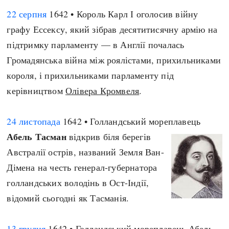
22 серпня
1642 • Король Карл І оголосив війну
графу Ессексу, який зібрав десятитисячну армію на
підтримку парламенту — в Англії почалась
Громадянська війна між роялістами, прихильниками
короля, і прихильниками парламенту під
керівництвом
Олівера Кромвеля
.
24 листопада
1642 • Голландський мореплавець
Абель Тасман
відкрив біля берегів
Австралії острів, названий Земля Ван-
Дімена на честь генерал-губернатора
голландських володінь в Ост-Індії,
відомий сьогодні як Тасманія.
13 грудня
1642 • Голландський мореплавець Абель