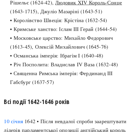
Рішельє (1624-42),
Людовик XIV Король-Сонце
Архітектура і будівництво
Козацька доба
(1643-1715), Джуліо Мазаріні (1643-51)
Битви і війни
Українська революція
• Королівство Швеція: Крістіна (1632-54)
Катастрофи
Україна радянська
• Кримське ханство: Іслам III Герай (1644-54)
Кримінал
Україна незалежна
• Московське царство: Михайло Федорович
Культура і мистецтво
ЗНО
(1613-45), Олексій Михайлович (1645-76)
Людина і суспільство
• Османська імперія: Ібрагім I (1640-48)
Хронологія
Наука, освіта і техніка
• Річ Посполита: Владислав IV Ваза (1632-48)
Античні часи
Особистості
• Священна Римська імперія: Фердинанд III
Темні віки
Подорожі і відкриття
Габсбург (1637-57)
Високе Середньовіччя
Політика
Пізнє Середньовіччя
Релігія
Всі події 1642-1646 років
Нова історія
Розваги і дозвілля
Новітня історія
Спорт
Наш час
10 січня
1642 • Після невдалої спроби заарештувати
Чудеса світу
лідерів парламентської опозиції англійський король