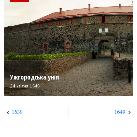
Ужгородська унія
24 квітня 1646
1639
1649
keyboard_arrow_left
keyboard_arrow_right