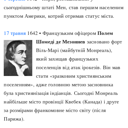
сьогоднішньому штаті Мен, став першим населеним
пунктом Америки, котрий отримав статус міста.
Полем
17 травня
1642 • Французьким офіцером
Шомеді де Мезоннев
засновано форт
Віль-Марі (майбутній Монреаль),
який захищав французьких
поселенців від атак ірокезів. Він мав
стати «зразковим християнським
поселенням», адже головною метою засновника
була християнізація індіанців. Сьогодні Монреаль
найбільше місто провінції Квебек (Канада) і друге
за розмірами франкомовне місто світу (після
Парижа).