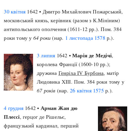
30 квітня
1642 • Дмитро Михайлович Пожарський,
московський князь, керівник (разом з К.Мініним)
антипольського ополчення (1611-12 рр.). Пом. 384
роки тому у
64 роки
(нар.
1 листопада
1578
р.).
Марія де Медічі
3 липня
1642 •
,
королева Франції (1600-10 рр.);
дружина
Генріха IV Бурбона
, матір
Людовика XIII. Пом. 384 роки тому у
67 років
(нар.
26 квітня
1575
р.).
Арман Жан дю
4 грудня
1642 •
Плессі
, герцог де Рішельє,
французький кардинал, перший