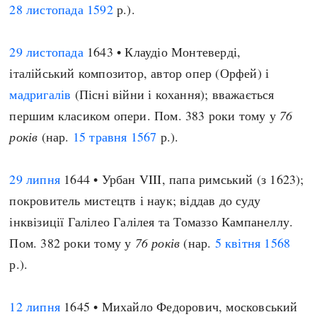
28 листопада
1592
р.).
29 листопада
1643 • Клаудіо Монтеверді,
італійський композитор, автор опер (Орфей) і
мадригалів
(Пісні війни і кохання); вважається
першим класиком опери. Пом. 383 роки тому у
76
років
(нар.
15 травня
1567
р.).
29 липня
1644 • Урбан VIII, папа римський (з 1623);
покровитель мистецтв і наук; віддав до суду
інквізиції Галілео Галілея та Томаззо Кампанеллу.
Пом. 382 роки тому у
76 років
(нар.
5 квітня
1568
р.).
12 липня
1645 • Михайло Федорович, московський