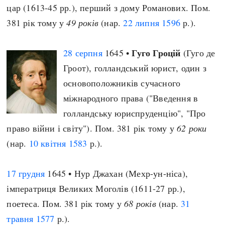
цар (1613-45 рр.), перший з дому Романових. Пом.
381 рік тому у
49 років
(нар.
22 липня
1596
р.).
Гуго Гроцій
28 серпня
1645 •
(Гуго де
Гроот), голландський юрист, один з
основоположників сучасного
міжнародного права ("Введення в
голландську юриспруденцію", "Про
право війни і світу"). Пом. 381 рік тому у
62 роки
(нар.
10 квітня
1583
р.).
17 грудня
1645 • Нур Джахан (Мехр-ун-ніса),
імператриця Великих Моголів (1611-27 рр.),
поетеса. Пом. 381 рік тому у
68 років
(нар.
31
травня
1577
р.).