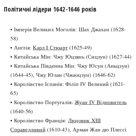
Політичні лідери 1642-1646 років
search
• Імперія Великих Моголів: Шах Джахан (1628-
58)
• Англія:
Карл I Стюарт
(1625-49)
СЬОГОДНІ
ПОДКАСТИ
• Китайська Мін: Чжу Юцзянь (Сицзун) (1627-44)
ЗАГОЛОВКИ
КРУГЛІ ДАТИ
• Китайська Південна Мін: Чжу Юсун (Аньцзун)
ПРАВИЛА ЖИТТЯ
ФОТОІСТОРІЇ
(1644-45), Чжу Юлан (Чжаоцзун) (1646-62)
ВИ (НЕ) ЗНАЛИ
ІНФОГРАФІКА
• Королівство Іспанія: Філіп IV Великий (1621-
КАРТИ
ПРЯМА МОВА
65)
НОТА БЕНЕ
МОЯ ІСТОРІЯ
• Королівство Португалія:
Жуан IV Відновитель
(1640-56)
• Королівство Франція:
Людовик XIII
Рубрики
Україна
Справедливий
(1610-43), Арман Жан дю Плессі
Авіація і космонавтика
Княжа доба