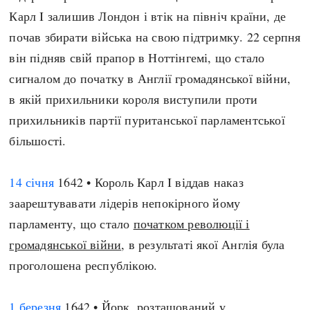
Регіони
Індекси
Карл I залишив Лондон і втік на північ країни, де
Австралія
Нові статті
почав збирати війська на свою підтримку. 22 серпня
Азія
Популярні статті
він підняв свій прапор в Ноттінгемі, що стало
Америка
Всі статті
сигналом до початку в Англії громадянської війни,
А(нта)рктика
Визначальні події
в якій прихильники короля виступили проти
Африка
#Хештеги
прихильників партії пуританської парламентської
Європа
Автори
більшості.
14 січня
1642 • Король Карл I віддав наказ
done
заарештувавати лідерів непокірного йому
парламенту, що стало
початком революції і
громадянської війни
, в результаті якої Англія була
проголошена республікою.
1 березня
1642 • Йорк, розташований у