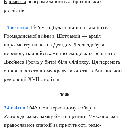
Кромвеля
розгромила війська британських
роялістів.
14 вересня
1645 • Відбулась вирішальна битва
Громадянської війни в Шотландії — армія
парламенту на чолі з Девідом Леслі здобула
перемогу над військами шотландських роялістів
Джеймса Грема у битві біля Філіпхоу. Ця перемога
сприяла остаточному краху роялістів в Англійській
революції XVII століття.
1646
24 квітня
1646 • На церковному соборі в
Ужгородському замку 63 священики Мукачівської
православної єпархії за присутності римо-