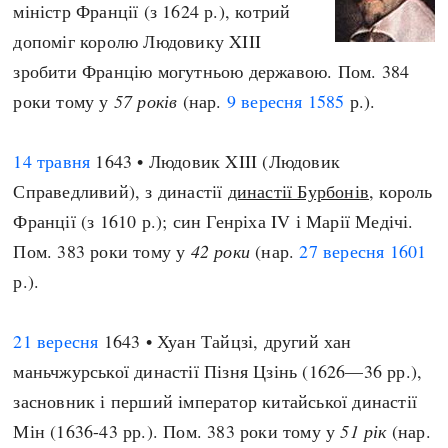
міністр Франції (з 1624 р.), котрий
допоміг королю Людовику XIII
зробити Францію могутньою державою. Пом. 384
роки тому у
57 років
(нар.
9 вересня
1585
р.).
14 травня
1643 • Людовик XIII (Людовик
Справедливий), з династії
династії Бурбонів
, король
Франції (з 1610 р.); син Генріха IV і Марії Медічі.
Пом. 383 роки тому у
42 роки
(нар.
27 вересня
1601
р.).
21 вересня
1643 • Хуан Тайцзі, другий хан
маньчжурської династії Пізня Цзінь (1626—36 рр.),
засновник і перший імператор китайської династії
Мін (1636-43 рр.). Пом. 383 роки тому у
51 рік
(нар.