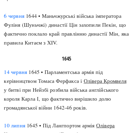
6 червня
1644 • Маньчжурські війська імператора
Фуліня (Шуньчжі) династії Цін захопили Пекін, що
фактично поклало край правлінню династії Мін, яка
правила Китаєм з XIV.
1645
14 червня
1645 • Парламентська армія під
керівництвом Томаса Ферфакса і
Олівера Кромвеля
у битві при Нейзбі розбила війська англійського
короля Карла І, що фактично вирішило долю
громадянської війни 1642-46 років.
10 липня
1645 • Під Лангпортом армія
Олівера