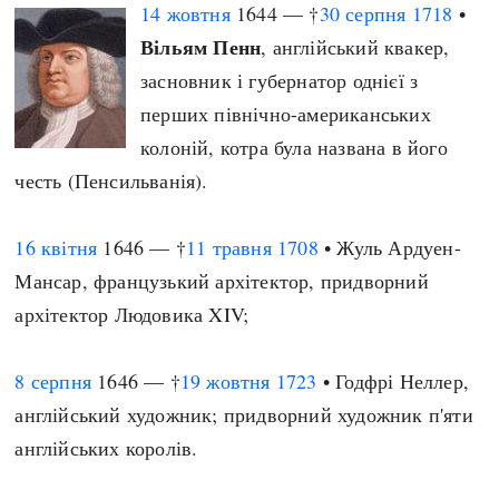
14 жовтня
1644 — †
30 серпня
1718
•
Вільям Пенн
, англійський квакер,
засновник і губернатор однієї з
перших північно-американських
колоній, котра була названа в його
честь (Пенсильванія).
16 квітня
1646 — †
11 травня
1708
• Жуль Ардуен-
Мансар, французький архітектор, придворний
архітектор Людовика XIV;
8 серпня
1646 — †
19 жовтня
1723
• Годфрі Неллер,
англійський художник; придворний художник п'яти
англійських королів.