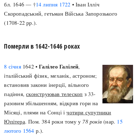
бл. 1646 — †
14 липня
1722
• Іван Ілліч
Скоропадський, гетьман Війська Запорозького
(1708-22 рр.).
Померли в 1642-1646 роках
Галілео Галілей
8 січня
1642 •
,
італійський фізик, механік, астроном;
встановив закони інерції, вільного
падіння,
сконструював телескоп
з 33-
разовим збільшенням, відкрив гори на
Місяці, плями на Сонці і
чотири супутники
Юпітера
. Пом. 384 роки тому у
78 років
(нар.
15
лютого
1564
р.).