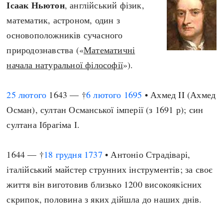
Ісаак Ньютон
, англійський фізик,
математик, астроном, один з
основоположників сучасного
природознавства («
Математичні
начала натуральної філософії
»).
25 лютого
1643 — †
6 лютого
1695
• Ахмед II (Ахмед
Осман), султан Османської імперії (з 1691 р); син
султана Ібрагіма І.
1644 — †
18 грудня
1737
• Антоніо Страдіварі,
італійський майстер струнних інструментів; за своє
життя він виготовив близько 1200 високоякісних
скрипок, половина з яких дійшла до наших днів.