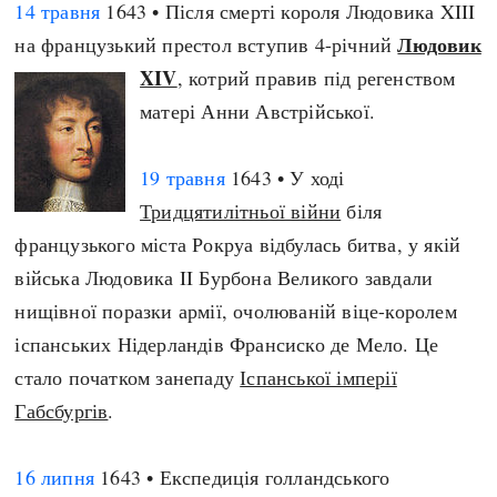
14 травня
1643 • Після смерті короля Людовика XIII
Людовик
на французький престол вступив 4-річний
XIV
, котрий правив під регенством
матері Анни Австрійської.
19 травня
1643 • У ході
Тридцятилітньої війни
біля
французького міста Рокруа відбулась битва, у якій
війська Людовика II Бурбона Великого завдали
нищівної поразки армії, очолюваній віце-королем
іспанських Нідерландів Франсиско де Мело. Це
стало початком занепаду
Іспанської імперії
Габсбургів
.
16 липня
1643 • Експедиція голландського