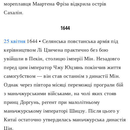
мореплавця Маартена Фріза відкрила острів
Сахалін.
1644
25 квітня
1644 • Селянська повстанська армія під
керівництвом Лі Цзичена практично без бою
увійшли в Пекін, столицю імперії Мін. Незадовго
перед цим імператор Чжу Юцзянь покінчив життя
самогубством — він став останнім з династії Мін.
Однак через півтора місяці переможці програли бій
з маньчжурськими військами, на чолі яких стояв
принц Доргунь, регент при малолітньому
маньчжурському імператорі Шицзу. Після цього у
Китаї остаточно утвердилась маньчжурська династія
Цін.