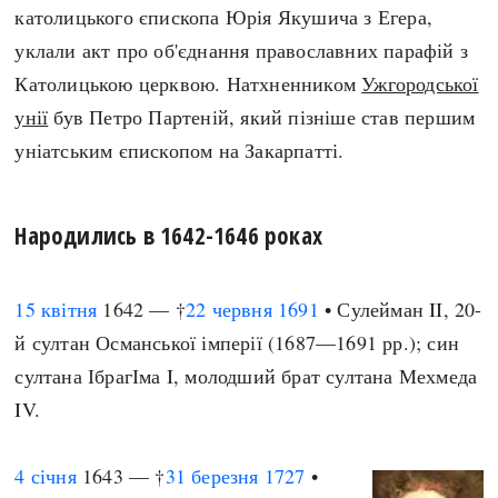
католицького єпископа Юрія Якушича з Егера,
уклали акт про об'єднання православних парафій з
Католицькою церквою. Натхненником
Ужгородської
унії
був Петро Партеній, який пізніше став першим
уніатським єпископом на Закарпатті.
Народились в 1642-1646 роках
15 квітня
1642 — †
22 червня
1691
• Сулейман II, 20-
й султан Османської імперії (1687—1691 рр.); син
султана ІбрагІма I, молодший брат султана Мехмеда
IV.
4 січня
1643 — †
31 березня
1727
•