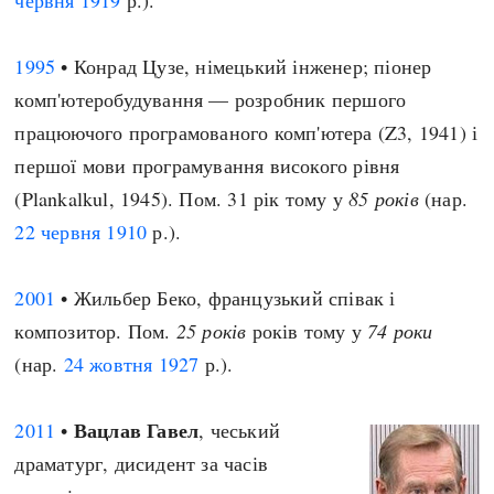
червня
1919
р.).
1995
• Конрад Цузе, німецький інженер; піонер
комп'ютеробудування — розробник першого
працюючого програмованого комп'ютера (Z3, 1941) і
першої мови програмування високого рівня
(Plankalkul, 1945). Пом. 31 рік тому у
85 років
(нар.
22 червня
1910
р.).
2001
• Жильбер Беко, французький співак і
композитор. Пом.
25 років
років тому у
74 роки
(нар.
24 жовтня
1927
р.).
Вацлав Гавел
2011
•
, чеський
драматург, дисидент за часів