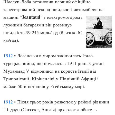
Шаслуп-Лоба встановив перший офіційно
Регіони
Індекси
зареєстрований рекорд швидкості автомобіля: на
Австралія
Нові статті
Jeantaud
машині "
" з електромотором і
Азія
Популярні статті
лужними батареями він розвинув
Америка
Всі статті
швидкість 39.245 миль/год (близько 64
А(нта)рктика
Визначальні події
км/год).
Африка
#Хештеги
Європа
Автори
1912
• Лозанським миром закінчилась Італо-
турецька війна, що почалась в 1911 році. Султан
done
Мухаммад V відмовився на користь Італії від
Триполітанії, Кіріненаікі у Північній Африці і
майже 50-и островів у Егейському морі.
1912
• Після трьох років розкопок у районі рівнини
Пілдаун (Сассекс, Англія) археолог-любитель