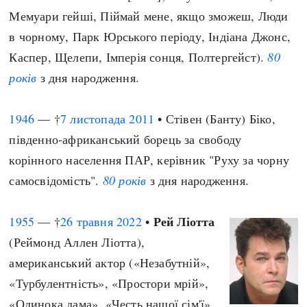
Мемуари гейші, Піймай мене, якщо зможеш, Люди
в чорному, Парк Юрського періоду, Індіана Джонс,
Каспер, Щелепи, Імперія сонця, Полтергейст).
80
років
з дня народження.
1946
— †
7 листопада
2011
• Стівен (Банту) Біко,
південно-африканський борець за свободу
корінного населення ПАР, керівник "Руху за чорну
самосвідомість".
80 років
з дня народження.
Рей Ліотта
1955
— †
26 травня
2022
•
(Реймонд Аллен Ліотта),
американський актор («Незабутній»,
«Турбулентність», «Простори мрій»,
«Одинока дама», «Честь нашої сім'ї»,