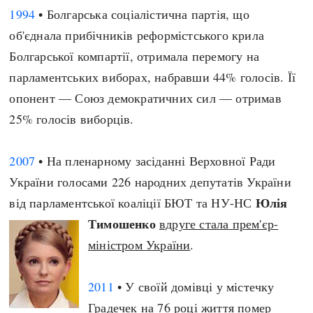
1994
• Болгарська соціалістична партія, що
об'єднала прибічників реформістського крила
Болгарської компартії, отримала перемогу на
парламентських виборах, набравши 44% голосів. Її
опонент — Союз демократичних сил — отримав
25% голосів виборців.
2007
• На пленарному засіданні Верховної Ради
України голосами 226 народних депутатів України
Юлія
від парламентської коаліції БЮТ та НУ-НС
Тимошенко
вдруге стала прем'єр-
міністром України
.
2011
• У своїй домівці у містечку
Градечек на 76 році життя
помер