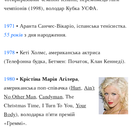
чемпіонів (1998), володар Кубка УЄФА.
1971
• Аранта Санчес-Вікаріо, іспанська тенісистка.
55 років
з дня народження.
1978
• Кеті Холмс, американська актриса
(Телефонна будка, Бетмен: Початок, Клан Кеннеді).
Крістіна Марія Агілера
1980
•
,
американська поп-співачка (
Hurt
,
Ain't
No Other Man
,
Candyman
, The
Christmas Time, I Turn To You,
Your
Body
), володарка п'яти премій
«Греммі».