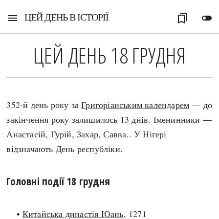
ЦЕЙ ДЕНЬ В ІСТОРІЇ
menu
bookmarks
toggle_off
ЦЕЙ ДЕНЬ 18 ГРУДНЯ
352-й день року за
Григоріанським календарем
— до
закінчення року залишилось 13 днів. Іменинники —
Анастасій, Гурій, Захар, Савва.. У Нігері
відзначають День республіки.
Головні події 18 грудня
•
Китайська династія Юань
, 1271