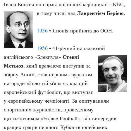
Івана Конєва по справі колишніх керівників НКВС,
Лаврентієм Берією
в тому числі над
.
1956
• Японія прийнята до ООН.
1956
• 41-річний нападаючий
Стенлі
англійського «Блекпула»
Метьюз
, який вражаюче виступив за
збірну Англії, став першим лауреатом
нагороди «Золотий м'яч» як кращий
європейський футболіст, що виступає
у європейському чемпіонаті. За опитуванням
спортивних журналістів, проведеному
щотижневиком «France Football», він випередив
кращих граців першого Кубка європейських