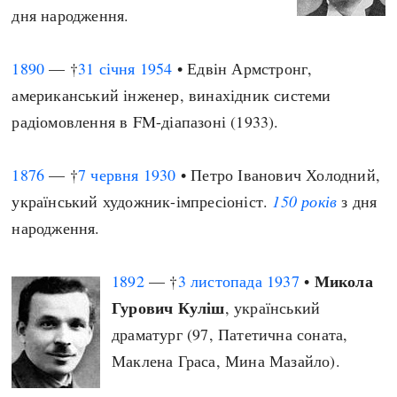
дня народження.
1890
— †
31 січня
1954
• Едвін Армстронг,
американський інженер, винахідник системи
радіомовлення в FM-діапазоні (1933).
1876
— †
7 червня
1930
• Петро Іванович Холодний,
український художник-імпресіоніст.
150 років
з дня
народження.
Микола
1892
— †
3 листопада
1937
•
Гурович Куліш
, український
драматург (97, Патетична соната,
Маклена Граса, Мина Мазайло).