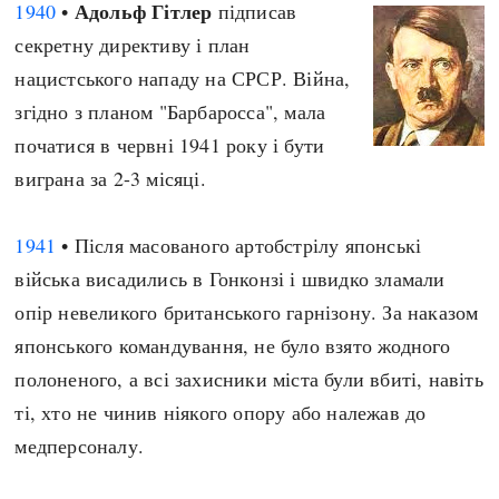
Адольф Гітлер
1940
•
підписав
секретну директиву і план
нацистського нападу на СРСР. Війна,
згідно з планом "Барбаросса", мала
початися в червні 1941 року і бути
виграна за 2-3 місяці.
1941
• Після масованого артобстрілу японські
війська висадились в Гонконзі і швидко зламали
опір невеликого британського гарнізону. За наказом
японського командування, не було взято жодного
полоненого, а всі захисники міста були вбиті, навіть
ті, хто не чинив ніякого опору або належав до
медперсоналу.