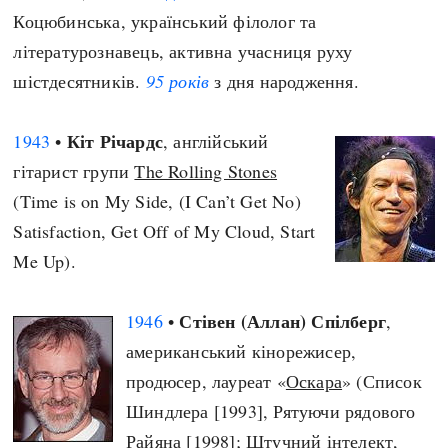
Коцюбинська, український філолог та
літературознавець, активна учасниця руху
шістдесятників.
95 років
з дня народження.
Кіт Річардс
1943
•
, англійський
гітарист групи
The Rolling Stones
(Time is on My Side, (I Can’t Get No)
Satisfaction, Get Off of My Cloud, Start
Me Up).
Стівен (Аллан) Спілберг
1946
•
,
американський кінорежисер,
продюсер, лауреат «
Оскара
» (Список
Шиндлера [1993], Рятуючи рядового
Райяна [1998]; Штучний інтелект,