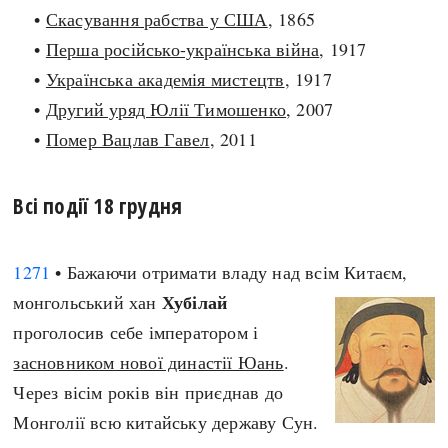
•
Скасування рабства у США
, 1865
search
•
Перша російсько-українська війна
, 1917
•
Українська академія мистецтв
, 1917
•
Другий уряд Юлії Тимошенко
, 2007
•
Помер Вацлав Гавел
, 2011
СЬОГОДНІ
ПОДКАСТИ
ЗАГОЛОВКИ
КРУГЛІ ДАТИ
Всі події 18 грудня
ПРАВИЛА ЖИТТЯ
ФОТОІСТОРІЇ
ВИ (НЕ) ЗНАЛИ
ІНФОГРАФІКА
1271
• Бажаючи отримати владу над всім Китаєм,
КАРТИ
ПРЯМА МОВА
Хубілай
монгольський хан
НОТА БЕНЕ
МОЯ ІСТОРІЯ
проголосив себе імператором і
засновником нової династії Юань
.
Через вісім років він приєднав до
Рубрики
Україна
Монголії всю китайську державу Сун.
Авіація і космонавтика
Княжа доба