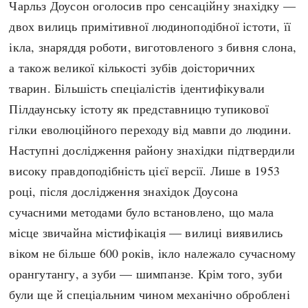
Чарльз Доусон оголосив про сенсаційну знахідку —
двох вилиць примітивної людиноподібної істоти, її
ікла, знаряддя роботи, виготовленого з бивня слона,
а також великої кількості зубів доісторичних
тварин. Більшість спеціалістів ідентифікували
Пілдаунську істоту як представницю тупикової
гілки еволюційного переходу від мавпи до людини.
Наступні дослідження району знахідки підтвердили
високу правдоподібність цієї версії. Лише в 1953
році, після дослідження знахідок Доусона
сучасними методами було встановлено, що мала
місце звичайна містифікація — вилиці виявились
віком не більше 600 років, ікло належало сучасному
орангутангу, а зуби — шимпанзе. Крім того, зуби
були ще й спеціальним чином механічно оброблені