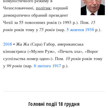
комуністичного режиму в
Чехословаччині,
політик
; перший
демократично обраний президент
Чехії за 55 повоєнних років (з 1993 р.). Пом.
15
років
років тому у
75 років
(нар.
5 жовтня
1936
р.).
2016
• Жа Жа (Сара) Габор, американська
кіноактриса («Мулен Руж», «Печать зла», «Ворог
суспільства номер один»). Пом.
10 років
років тому
у
99 років
(нар.
6 лютого
1917
р.).
Головні події 18 грудня