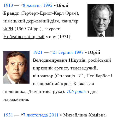
Віллі
1913
— †
8 жовтня
1992
•
Брандт
(Герберт-Ернст-Карл Фрам),
німецький державний діяч,
канцлер
ФРН
(1969-74 рр.), лауреат
Нобелівської премії
миру (1971).
Юрій
1921
— †
21 серпня
1997
•
Володимирович Нікулін
, російський
цирковий артист, телеведучий,
кіноактор (Операція "И", Пес Барбос і
незвичайний крос, Кавказька
полонянка, Діамантова рука).
105 років
з дня
народження.
1931
— †
7 листопада
2011
• Михайлина Хомівна