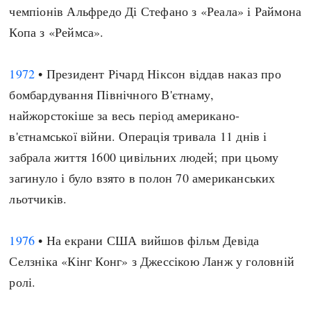
чемпіонів Альфредо Ді Стефано з «Реала» і Раймона
Копа з «Реймса».
1972
• Президент Річард Ніксон віддав наказ про
бомбардування Північного В'єтнаму,
найжорстокіше за весь період американо-
в'єтнамської війни. Операція тривала 11 днів і
забрала життя 1600 цивільних людей; при цьому
загинуло і було взято в полон 70 американських
льотчиків.
1976
• На екрани США вийшов фільм Девіда
Селзніка «Кінг Конг» з Джессікою Ланж у головній
ролі.