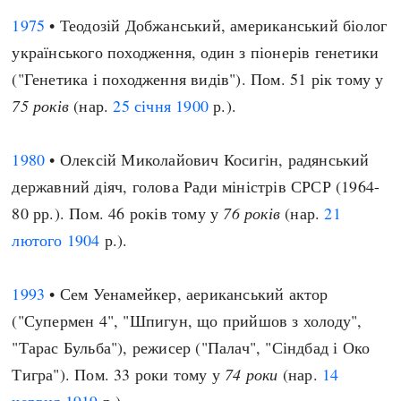
1975
• Теодозій Добжанський, американський біолог
українського походження, один з піонерів генетики
("Генетика і походження видів"). Пом. 51 рік тому у
75 років
(нар.
25 січня
1900
р.).
1980
• Олексій Миколайович Косигін, радянський
державний діяч, голова Ради міністрів СРСР (1964-
80 рр.). Пом. 46 років тому у
76 років
(нар.
21
лютого
1904
р.).
1993
• Сем Уенамейкер, аериканський актор
("Супермен 4", "Шпигун, що прийшов з холоду",
"Тарас Бульба"), режисер ("Палач", "Сіндбад і Око
Тигра"). Пом. 33 роки тому у
74 роки
(нар.
14