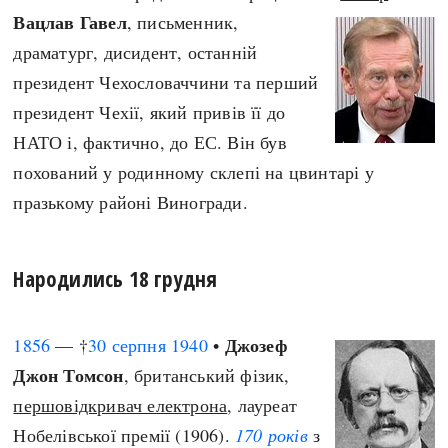
Вацлав Гавел
, письменник,
драматург, дисидент, останній
президент Чехословаччини та перший
президент Чехії, який привів її до
НАТО і, фактично, до ЕС. Він був
похований у родинному склепі на цвинтарі у
празькому районі Виногради.
Народились 18 грудня
Джозеф
1856
— †
30 серпня
1940
•
Джон Томсон
, британський фізик,
першовідкривач електрона
, лауреат
Нобелівської премії (1906).
170 років
з