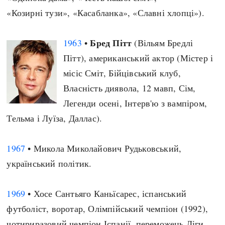
«Козирні тузи», «Касабланка», «Славні хлопці»).
Бред Пітт
1963
•
(Вільям Бредлі
Пітт), американський актор (Містер і
місіс Сміт, Бійцівський клуб,
Власність диявола, 12 мавп, Сім,
Легенди осені, Інтерв'ю з вампіром,
Тельма і Луїза, Даллас).
1967
• Микола Миколайович Рудьковський,
український політик.
1969
• Хосе Сантьяго Каньїсарес, іспанський
футболіст, воротар, Олімпійський чемпіон (1992),
чотириразовий чемпіон Іспанії, переможець Ліги