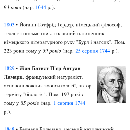
93 роки
(нар.
1644
р.).
1803
• Йоганн-Готфрід Гердер, німецький філософ,
теолог і письменник; головний натхненник
німецького літературного руху "Буря і натсик". Пом.
223 роки тому у
59 років
(нар.
25 серпня
1744
р.).
Жан Батист П'єр Антуан
1829
•
Ламарк
, французький натураліст,
основоположник зоопсихології, автор
терміну "біологія". Пом. 197 років
тому у
85 років
(нар.
1 серпня
1744
р.).
1848
• Бернард Больцано, чеський католицький