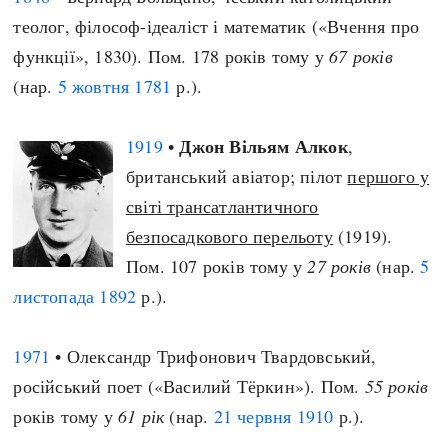
теолог, філософ-ідеаліст і математик («Вчення про
функції», 1830). Пом. 178 років тому у
67 років
(нар.
5 жовтня
1781
р.).
Джон Вільям Алкок
1919
•
,
британський авіатор; пілот
першого у
світі трансатлантичного
безпосадкового перельоту
(1919).
Пом. 107 років тому у
27 років
(нар.
5
листопада
1892
р.).
1971
• Олександр Трифонович Твардовський,
російський поет («Василий Тёркин»). Пом.
55 років
років тому у
61 рік
(нар.
21 червня
1910
р.).