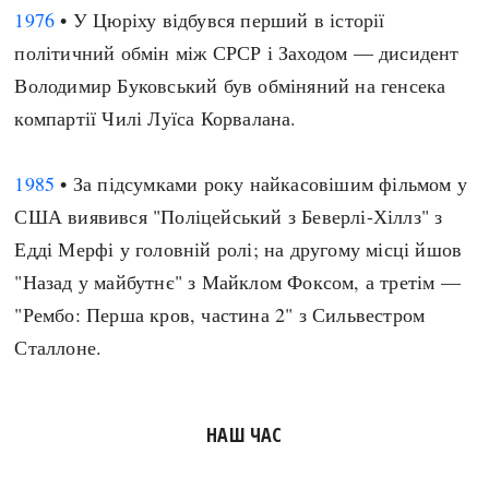
1976
• У Цюріху відбувся перший в історії
політичний обмін між СРСР і Заходом — дисидент
Володимир Буковський був обміняний на генсека
компартії Чилі Луїса Корвалана.
1985
• За підсумками року найкасовішим фільмом у
США виявився "Поліцейський з Беверлі-Хіллз" з
Едді Мерфі у головній ролі; на другому місці йшов
"Назад у майбутнє" з Майклом Фоксом, а третім —
"Рембо: Перша кров, частина 2" з Сильвестром
Сталлоне.
НАШ ЧАС