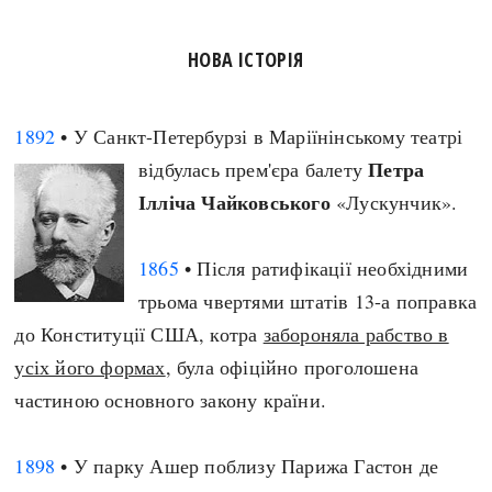
Архітектура і будівництво
Козацька доба
НОВА ІСТОРІЯ
Битви і війни
Українська революція
Катастрофи
Україна радянська
Кримінал
Україна незалежна
1892
• У Санкт-Петербурзі в Маріїнінському театрі
Культура і мистецтво
ЗНО
Петра
відбулась прем'єра балету
Людина і суспільство
Ілліча Чайковського
«Лускунчик».
Хронологія
Наука, освіта і техніка
Античні часи
Особистості
1865
• Після ратифікації необхідними
Темні віки
Подорожі і відкриття
трьома чвертями штатів 13-а поправка
Високе Середньовіччя
Політика
до Конституції США, котра
забороняла рабство в
Пізнє Середньовіччя
Релігія
усіх його формах
, була офіційно проголошена
Нова історія
Розваги і дозвілля
частиною основного закону країни.
Новітня історія
Спорт
Наш час
Чудеса світу
1898
• У парку Ашер поблизу Парижа Гастон де