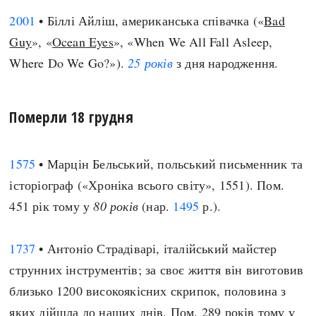
2001
• Біллі Айліш, американська співачка («
Bad
Guy
», «
Ocean Eyes
», «When We All Fall Asleep,
Where Do We Go?»).
25 років
з дня народження.
Померли 18 грудня
1575
• Марцін Бельський, польський письменник та
історіограф («Хроніка всього світу», 1551). Пом.
451 рік тому у
80 років
(нар.
1495
р.).
1737
• Антоніо Страдіварі, італійський майстер
струнних інструментів; за своє життя він виготовив
близько 1200 високоякісних скрипок, половина з
яких дійшла до наших днів. Пом. 289 років тому у