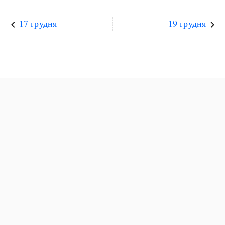
17 грудня
19 грудня
keyboard_arrow_left
keyboard_arrow_right