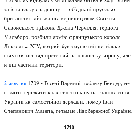
за іспанську спадщину — об'єднані пруссько-
британські війська під керівництвом Євгенія
Савойського і Джона Джона Черчілля, герцога
Мальборо, розбили армію французького короля
Людовика XIV, котрий був змушений не тільки
відмовитись від претензій на іспанську корону, але
й від частини території.
2 жовтня
1709 • В селі Варниці поблизу Бендер, не
в змозі пережити крах свого плану на становлення
України як самостійної держави, помер
Іван
Степанович Мазепа
, гетьман Лівобережної України.
1710