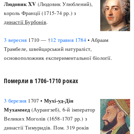
Людовик XV
(Людовик Улюблений),
король Франції (1715-74 рр.) з
династії Бурбонів
.
3 вересня
1710 — †
12 травня
1784
• Абраам
Трамбеле, швейцарський натураліст,
основоположник експериментальної біології.
Померли в 1706-1710 роках
Мухі-уд-Дін
3 березня
1707 •
Мухаммед
(Аурангзеб), 6-й імператор
Великих Моголів (1658-1707 рр.) з
династії Тимуридів. Пом. 319 років