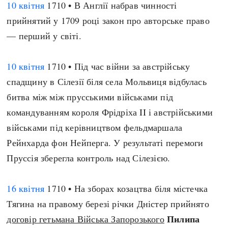
10 квітня
1710 • В Англії набрав чинності
прийнятий у 1709 році закон про авторське право
— перший у світі.
10 квітня
1710 • Під час війни за австрійську
спадщину в Сілезії біля села Мольвиця відбулась
битва між між прусськими військами під
командуванням короля Фрідріха II і австрійськими
військами під керівництвом фельдмаршала
Рейнхарда фон Нейперга. У результаті перемоги
Пруссія зберегла контроль над Сілезією.
16 квітня
1710 • На зборах козацтва біля містечка
Тягина на правому березі річки Дністер прийнято
Пилипа
договір гетьмана Війська Запорозького