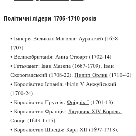
search
Політичні лідери 1706-1710 років
• Імперія Великих Моголів: Аурангзеб (1658-
1707)
СЬОГОДНІ
ПОДКАСТИ
• Великобританія: Анна Стюарт (1702-14)
ЗАГОЛОВКИ
КРУГЛІ ДАТИ
• Гетьманат:
Іван Мазепа
(1687-1709), Іван
ПРАВИЛА ЖИТТЯ
ФОТОІСТОРІЇ
Скоропадський (1708-22),
Пилип Орлик
(1710-42)
ВИ (НЕ) ЗНАЛИ
ІНФОГРАФІКА
• Королівство Іспанія: Філіп V Анжуйський
КАРТИ
ПРЯМА МОВА
(1700-24)
НОТА БЕНЕ
МОЯ ІСТОРІЯ
• Королівство Пруссія:
Фрідріх I
(1701-13)
• Королівство Франція:
Людовик XIV Король-
Сонце
(1643-1715)
Рубрики
Україна
• Королівство Швеція:
Карл XII
(1697-1718),
Авіація і космонавтика
Княжа доба