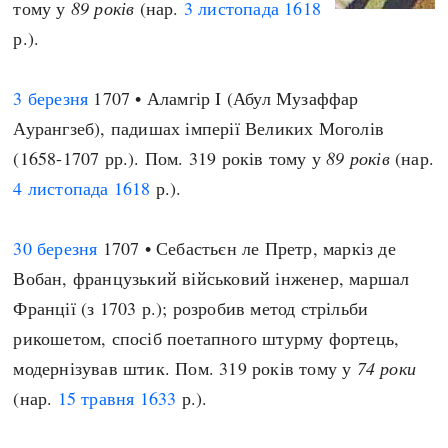
тому у
89 років
(нар.
3 листопада
1618
р.).
3 березня
1707 • Аламгір I (Абул Музаффар
Аурангзеб), падишах імперії Великих Моголів
(1658-1707 рр.). Пом. 319 років тому у
89 років
(нар.
4 листопада
1618
р.).
30 березня
1707 • Себастьєн ле Претр, маркіз де
Вобан, французький військовий інженер, маршал
Франції (з 1703 р.); розробив метод стрільби
рикошетом, спосіб поетапного штурму фортець,
модернізував штик. Пом. 319 років тому у
74 роки
(нар.
15 травня
1633
р.).