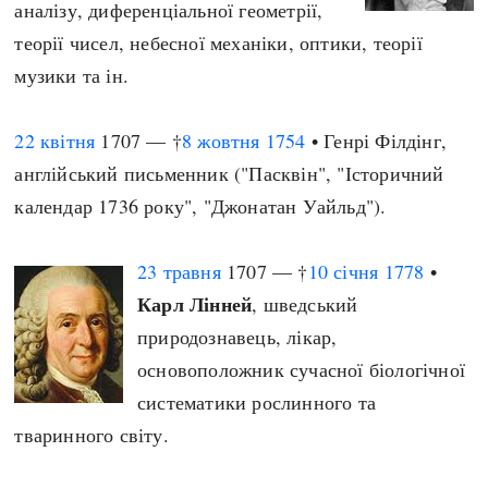
аналізу, диференціальної геометрії,
теорії чисел, небесної механіки, оптики, теорії
музики та ін.
22 квітня
1707 — †
8 жовтня
1754
• Генрі Філдінг,
англійський письменник ("Пасквін", "Історичний
календар 1736 року", "Джонатан Уайльд").
23 травня
1707 — †
10 січня
1778
•
Карл Лінней
, шведський
природознавець, лікар,
основоположник сучасної біологічної
систематики рослинного та
тваринного світу.