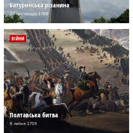
Батуринська різанина
12 листопада 1708
ВІЙНИ
Полтавська битва
8 липня 1709