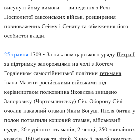
висунуті йому вимоги — виведення з Речі
Посполитої саксонських військ, розширення
повноваженнь Сейму і Сенату та обмеження його
особистої влади.
25 травня
1709 • За наказом царського уряду
Петра I
за підтримку запорожцями на чолі з Костем
Гордієнком самостійницької політики
гетьмана
Івана Мазепи
російськими військами під
керівництвом полковника Яковлєва знищено
Запорозьку (Чортомлинську) Січ. Оборону Січі
очолив наказний отаман Яким Богуш. Після битви у
полон потрапили кошовий отаман, військовий
суддя, 26 курінних отаманів, 2 ченці, 250 звичайних
козаків, 160 жінок та дітей. З них 5 людей померло,