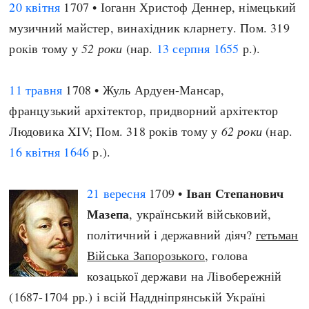
20 квітня
1707 • Іоганн Христоф Деннер, німецький
музичний майстер, винахідник кларнету. Пом. 319
років тому у
52 роки
(нар.
13 серпня
1655
р.).
11 травня
1708 • Жуль Ардуен-Мансар,
французький архітектор, придворний архітектор
Людовика XIV; Пом. 318 років тому у
62 роки
(нар.
16 квітня
1646
р.).
Іван Степанович
21 вересня
1709 •
Мазепа
, український військовий,
політичний і державний діяч?
гетьман
Війська Запорозького
, голова
козацької держави на Лівобережній
(1687-1704 рр.) і всій Наддніпрянській Україні