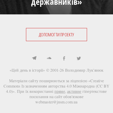
державників»
ДОПОМОГТИ ПРОЕКТУ
«Цей день в історії» © 2001-26
Володимир Лук'янюк
Матеріали сайту поширюються за ліцензією «
Creative
Commons Із зазначенням авторства 4.0 Міжнародна (CC BY
4.0)
». При їх використанні
пряме
,
активне
гіпертекстове
посилання на сайт
обов'язкове
webmaster@jnsm.com.ua