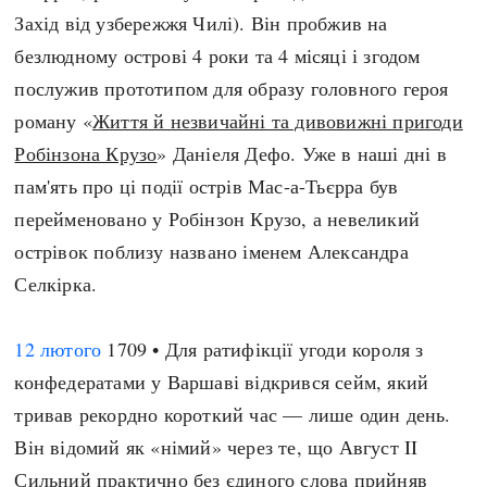
Захід від узбережжя Чилі). Він пробжив на
безлюдному острові 4 роки та 4 місяці і згодом
послужив прототипом для образу головного героя
роману «
Життя й незвичайні та дивовижні пригоди
Робінзона Крузо
» Даніеля Дефо. Уже в наші дні в
пам'ять про ці події острів Мас-а-Тьєрра був
перейменовано у Робінзон Крузо, а невеликий
острівок поблизу названо іменем Александра
Селкірка.
12 лютого
1709 • Для ратифікції угоди короля з
конфедератами у Варшаві відкрився сейм, який
тривав рекордно короткий час — лише один день.
Він відомий як «німий» через те, що Август II
Сильний практично без єдиного слова прийняв