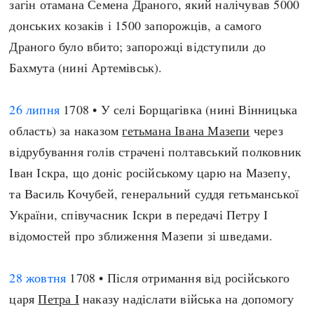
загін отамана Семена Драного, який налічував 5000
донських козаків і 1500 запорожців, а самого
Драного було вбито; запорожці відступили до
Бахмута (нині Артемівськ).
26 липня
1708 • У селі Борщагівка (нині Вінницька
область) за наказом
гетьмана Івана Мазепи
через
відрубування голів страчені полтавський полковник
Іван Іскра, що доніс російському царю на Мазепу,
та Василь Кочубей, генеральний суддя гетьманської
України, співучасник Іскри в передачі Петру І
відомостей про зближення Мазепи зі шведами.
28 жовтня
1708 • Після отримання від російського
царя
Петра I
наказу надіслати війська на допомогу