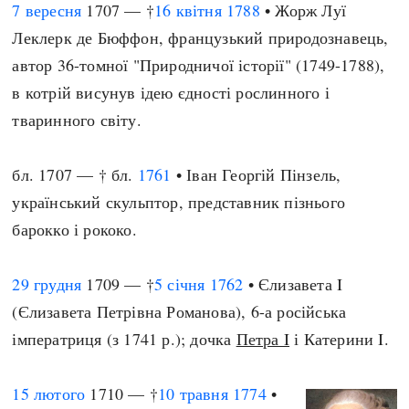
7 вересня
1707 — †
16 квітня
1788
• Жорж Луї
Леклерк де Бюффон, французький природознавець,
автор 36-томної "Природничої історії" (1749-1788),
в котрій висунув ідею єдності рослинного і
тваринного світу.
бл. 1707 — † бл.
1761
• Іван Георгій Пінзель,
український скульптор, представник пізнього
барокко і рококо.
29 грудня
1709 — †
5 січня
1762
• Єлизавета I
(Єлизавета Петрівна Романова), 6-а російська
імператриця (з 1741 р.); дочка
Петра I
і Катерини I.
15 лютого
1710 — †
10 травня
1774
•