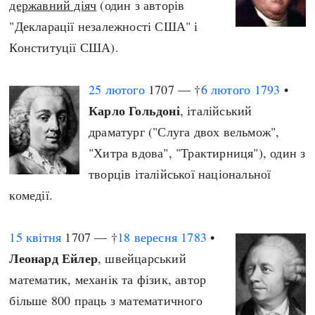
державний діяч
(один з авторів
"Декларації незалежності США" і
Конституції США).
25 лютого
1707 — †
6 лютого
1793
•
Карло Гольдоні
, італійський
драматург ("Слуга двох вельмож",
"Хитра вдова", "Трактирниця"), один з
творців італійської національної
комедії.
15 квітня
1707 — †
18 вересня
1783
•
Леонард Ейлер
, швейцарський
математик, механік та фізик, автор
більше 800 праць з математичного