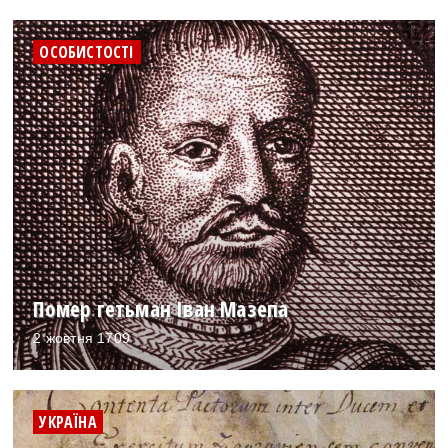
ОСОБИСТОСТІ
Помер гетьман Іван Мазепа
2 жовтня 1709
УКРАЇНА