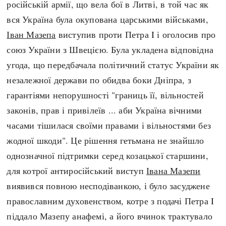
російській армії, що вела бої в Литві, в той час як
вся Україна була окупована царськими військами,
Іван Мазепа
виступив проти Петра I і оголосив про
союз України з Швецією. Була укладена відповідна
угода, що передбачала політичний статус України як
незалежної держави по обидва боки Дніпра, з
гарантіями непорушності "границь її, вільностей
законів, прав і привілеїв ... аби Україна вічними
часами тішилася своїми правами і вільностями без
жодної шкоди". Це рішення гетьмана не знайшло
однозначної підтримки серед козацької старшини,
для котрої антиросійський виступ
Івана Мазепи
виявився повною несподіванкою, і було засуджене
православним духовенством, котре з подачі Петра I
піддало Мазепу анафемі, а його вчинок трактувало