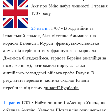
Регіони
Індекси
Акт про Унію набув чинності 1 травня
Австралія
Нові статті
1707 року
Азія
Популярні статті
Америка
Всі статті
25 квітня
1707 • В ході війни за
А(нта)рктика
Визначальні події
іспанський спадок, біля містечка Альманса (на
Африка
#Хештеги
кордоні Валенсії і Мурсії) французько-іспанська
Європа
Автори
армія під керівництвом французького маршала
Джеймса Фітцджеймса, герцога Бервіка (англійця за
походженням), розгромила португальсько-
done
англійсько-голандські війська графа Голуея. В
результаті перемоги частина східної Іспанії
перейшла під владу
династії Бурбонів
.
1 травня
1707 • Набув чинності «Акт про Унію», що
об'єднав Англію, Уельс та Шотландію одну державу