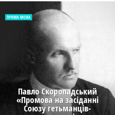
ПРЯМА МОВА
Павло Скоропадський
«Промова на засіданні
Союзу гетьманців-