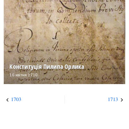
Конституція Пилипа Орлика
16 квітня 1710
1703
1713
keyboard_arrow_left
keyboard_arrow_right