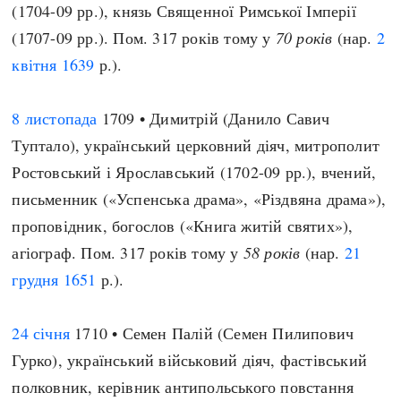
(1704-09 рр.), князь Священної Римської Імперії
(1707-09 рр.). Пом. 317 років тому у
70 років
(нар.
2
квітня
1639
р.).
8 листопада
1709 • Димитрій (Данило Савич
Туптало), український церковний діяч, митрополит
Ростовський і Ярославський (1702-09 рр.), вчений,
письменник («Успенська драма», «Різдвяна драма»),
проповідник, богослов («Книга житій святих»),
агіограф. Пом. 317 років тому у
58 років
(нар.
21
грудня
1651
р.).
24 січня
1710 • Семен Палій (Семен Пилипович
Гурко), український військовий діяч, фастівський
полковник, керівник антипольського повстання