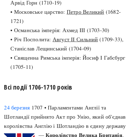
Арвід Горн (1710-19)
Архітектура і будівництво
Козацька доба
• Московське царство:
Петро Великий
(1682-
Битви і війни
Українська революція
1721)
Катастрофи
Україна радянська
• Османська імперія: Ахмед III (1703-30)
Кримінал
Україна незалежна
• Річ Посполита:
Август II Сильний
(1709-33),
Культура і мистецтво
ЗНО
Станіслав Лещинський (1704-09)
Людина і суспільство
• Священна Римська імперія: Йосиф I Габсбург
Хронологія
Наука, освіта і техніка
(1705-11)
Античні часи
Особистості
Темні віки
Подорожі і відкриття
Всі події 1706-1710 років
Високе Середньовіччя
Політика
Пізнє Середньовіччя
Релігія
Нова історія
24 березня
1707 • Парламентами Англії та
Розваги і дозвілля
Новітня історія
Шотландії прийнято Акт про Унію, який об'єднав
Спорт
Наш час
королівства Англію і Шотландію в єдину державу
Чудеса світу
Королівство Велика Британія
—
.