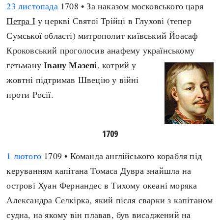
23 листопада
1708 • За наказом московського царя
Петра I
у церкві Святої Трійці в Глухові (тепер
Сумської області) митрополит київський Йоасаф
Кроковський проголосив анафему українському
Івану Мазепі
гетьману
, котрий у
жовтні підтримав Швецію у війні
проти Росії.
1709
1 лютого
1709 • Команда англійського корабля під
керуванням капітана Томаса Дувра знайшла на
острові Хуан Фернандес в Тихому океані моряка
Александра Селкірка, який після сварки з капітаном
судна, на якому він плавав, був висаджений на