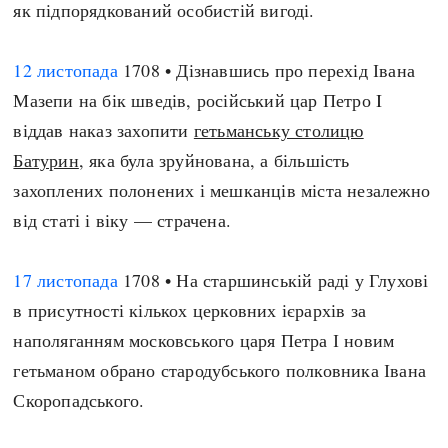
як підпорядкований особистій вигоді.
12 листопада
1708 • Дізнавшись про перехід Івана
Мазепи на бік шведів, російський цар Петро I
віддав наказ захопити
гетьманську столицю
Батурин
, яка була зруйнована, а більшість
захоплених полонених і мешканців міста незалежно
від статі і віку — страчена.
17 листопада
1708 • На старшинській раді у Глухові
в присутності кількох церковних ієрархів за
наполяганням московського царя Петра І новим
гетьманом обрано стародубського полковника Івана
Скоропадського.