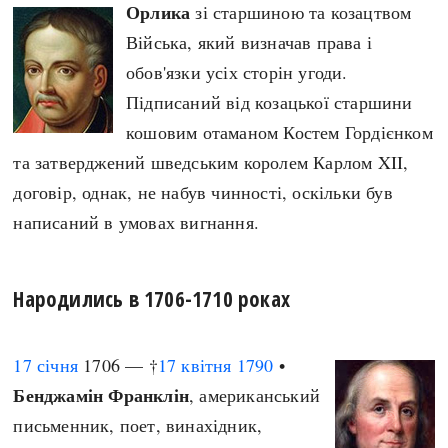
Орлика
зі старшиною та козацтвом
Війська, який визначав права і
обов'язки усіх сторін угоди.
Підписаний від козацької старшини
кошовим отаманом Костем Гордієнком
та затверджений шведським королем Карлом XII,
договір, однак, не набув чинності, оскільки був
написаний в умовах вигнання.
Народились в 1706-1710 роках
17 січня
1706 — †
17 квітня
1790
•
Бенджамін Франклін
, американський
письменник, поет, винахідник,