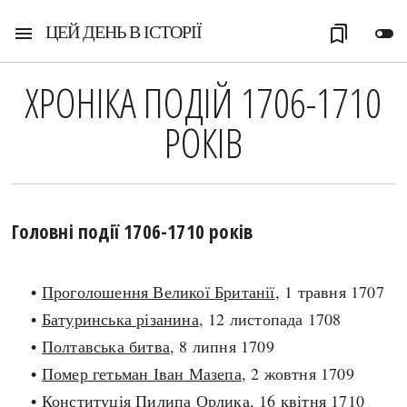
ЦЕЙ ДЕНЬ В ІСТОРІЇ
menu
bookmarks
toggle_off
ХРОНІКА ПОДІЙ 1706-1710
РОКІВ
Головні події 1706-1710 років
•
Проголошення Великої Британії
, 1 травня 1707
•
Батуринська різанина
, 12 листопада 1708
•
Полтавська битва
, 8 липня 1709
•
Помер гетьман Іван Мазепа
, 2 жовтня 1709
•
Конституція Пилипа Орлика
, 16 квітня 1710