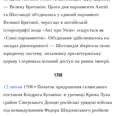
— Велику Британію. Цього дня парламенти Англії
та Шотландії об'єднались у єдиний парламент
Великої Британії, через що в англійській
історіографії іноді «Акт про Унію» згадується як
«Союз парламентів». Об'єднання здійснювалось на
засадах рівноправості — Шотландія зберігала свою
юридичну систему, незалежну пресвітеранську
церкву і отримала вільний доступ на ринки імперії.
1708
12 липня
1708 • Початок придушення селянського
постання Кіндрата Булавіна: в урочищі Крива Лука
(район Сіверського Донця) російські урядові війська
під командуванням Федора Шидловського розбили