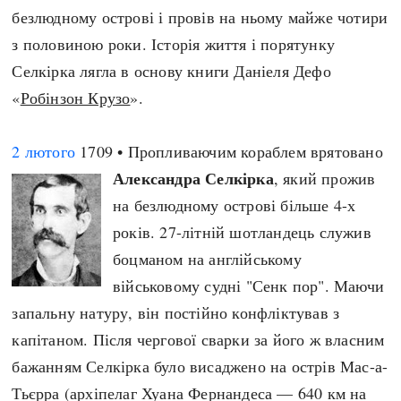
безлюдному острові і провів на ньому майже чотири
з половиною роки. Історія життя і порятунку
Селкірка лягла в основу книги Даніеля Дефо
«
Робінзон Крузо
».
2 лютого
1709 • Пропливаючим кораблем врятовано
Александра Селкірка
, який прожив
на безлюдному острові більше 4-х
років. 27-літній шотландець служив
боцманом на англійському
військовому судні "Сенк пор". Маючи
запальну натуру, він постійно конфліктував з
капітаном. Після чергової сварки за його ж власним
бажанням Селкірка було висаджено на острів Мас-а-
Тьєрра (архіпелаг Хуана Фернандеса — 640 км на