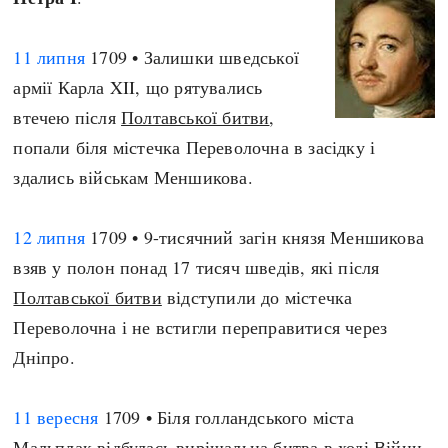
11 липня
1709 • Залишки шведської
армії Карла XII, що рятувались
втечею після
Полтавської битви
,
попали біля містечка Переволочна в засідку і
здались військам Меншикова.
12 липня
1709 • 9-тисячний загін князя Меншикова
взяв у полон понад 17 тисяч шведів, які після
Полтавської битви
відступили до містечка
Переволочна і не встигли переправитися через
Дніпро.
11 вересня
1709 • Біля голландського міста
Мальплак відбулась вирішальна битва в ході Війни