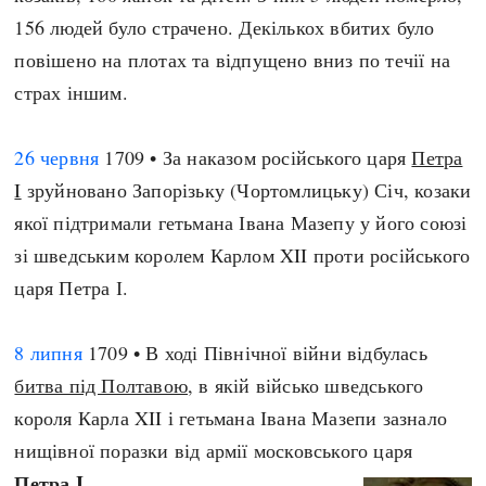
156 людей було страчено. Декількох вбитих було
повішено на плотах та відпущено вниз по течії на
страх іншим.
26 червня
1709 • За наказом російського царя
Петра
I
зруйновано Запорізьку (Чортомлицьку) Січ, козаки
якої підтримали гетьмана Івана Мазепу у його союзі
зі шведським королем Карлом XII проти російського
царя Петра І.
8 липня
1709 • В ході Північної війни відбулась
битва під Полтавою
, в якій військо шведського
короля Карла XII і гетьмана Івана Мазепи зазнало
нищівної поразки від армії московського царя
Петра I
.