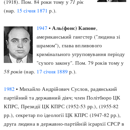
(1918). Пом. 84 роки тому у
71 рік
(нар.
15 січня
1871
р.).
Аль(фонс) Капоне
1947
•
,
американський гангстер ("людина зі
шрамом"), глава впливового
кримінального угруповування періоду
"сухого закону". Пом. 79 років тому у
58 років
(нар.
17 січня
1889
р.).
1982
• Михайло Андрійович Суслов, радянський
партійний та державний діяч; член Політбюро ЦК
КПРС, Президії ЦК КПРС (1952-53 рр.), (1955-82
рр.), секретар по ідеології ЦК КПРС (1947-82 рр.),
друга людина в державно-партійній ієрархії СРСР в