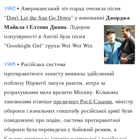
1992
• Американський хіт-парад очолила пісня
Джорджа
"
Don't Let the Sun Go Down
" у виконанні
Майкла і Елтона Джона
. Лідером
популярності в Англії була пісня
"Goodnight Girl" групи Wet Wet Wet.
1995
• Російська система
протиракетного захисту виявила здійснений
поблизу Норвегії запуск ракети, котра за
розрахунками мала вразити Москву. Кількома
хвилинами пізніше
президент Росії Єльцин
, міністр
оборони і начальних генштабу російської армії були
повідомлені про подію, система протиракетної
оборони була переведена у бойовий режим, а
Єльцин вперше за історію радянської і російської