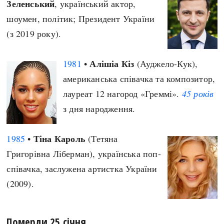
Зеленський
, український актор,
шоумен, політик; Президент України
(з 2019 року).
Алішіа Кіз
1981
•
(Ауджело-Кук),
американська співачка та композитор,
лауреат 12 нагород «Греммі».
45 років
з дня народження.
Тіна Кароль
1985
•
(Тетяна
Григорівна Ліберман), українська поп-
співачка, заслужена артистка України
(2009).
Померли 25 січня