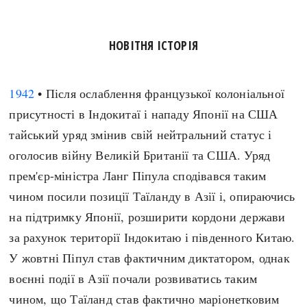
НОВІТНЯ ІСТОРІЯ
1942
• Після ослаблення французької колоніальної
присутності в Індокитаї і нападу Японії на США
тайський уряд змінив свій нейтральний статус і
оголосив війну Великій Британії та США. Уряд
прем'єр-міністра Ланг Піпула сподівався таким
чином посили позиції Таїланду в Азії і, опираючись
на підтримку Японії, розширити кордони держави
за рахунок території Індокитаю і південного Китаю.
У жовтні Піпул став фактичним диктатором, однак
воєнні події в Азії почали розвиватись таким
чином, що Таїланд став фактично маріонетковим