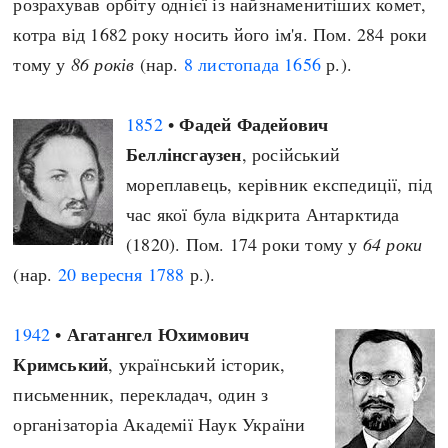
розрахував орбіту однієї із найзнаменитіших комет,
котра від 1682 року носить його ім'я. Пом. 284 роки
тому у
86 років
(нар.
8 листопада
1656
р.).
Фадей Фадейович
1852
•
Беллінсгаузен
, російський
мореплавець, керівник експедиції, під
час якої була відкрита Антарктида
(1820). Пом. 174 роки тому у
64 роки
(нар.
20 вересня
1788
р.).
Агатангел Юхимович
1942
•
Кримський
, український історик,
письменник, перекладач, один з
організаторіа Академії Наук України