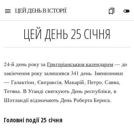
ЦЕЙ ДЕНЬ В ІСТОРІЇ
menu
bookmarks
toggle_off
ЦЕЙ ДЕНЬ 25 СІЧНЯ
24-й день року за
Григоріанським календарем
— до
закінчення року залишився 341 день. Іменинники
— Галактіон, Євпраксія, Макарій, Петро, Савва,
Тетяна. В Уганді святкують День республіки, в
Шотландії відзначають День Роберта Бернса.
Головні події 25 січня