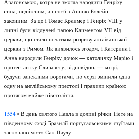
Арагонською, котра не змогла народити Генріху
Регіони
Індекси
сина, недійсним, а шлюб з Анною Болейн —
Австралія
Нові статті
законним. За це і Томас Кранмер і Генріх VIII у
Азія
Популярні статті
липні були відлучені папою Климентом VII від
Америка
Всі статті
церкви, що стало початком розриву англіканської
А(нта)рктика
Визначальні події
церкви з Римом. Як виявилось згодом, і Катерина і
Африка
#Хештеги
Анна народили Генріху дочок — католичку Марію і
Європа
Автори
протестантку Єлизавету, відповідно, — котрі,
будучи запеклими ворогами, по черзі змінили одна
done
одну на англійському престолі і правили країною
протягом майже півстоліття.
1554
• В день святого Павла в долині річки Тієте на
південному сході Бразилії португальськими єзуїтами
засновано місто Сан-Паулу.