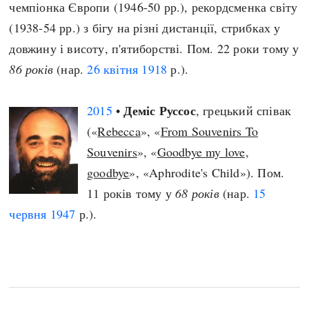
чемпіонка Європи (1946-50 рр.), рекордсменка світу
(1938-54 рр.) з бігу на різні дистанції, стрибках у
довжину і висоту, п'ятиборстві. Пом. 22 роки тому у
86 років
(нар.
26 квітня
1918
р.).
Деміс Руссос
2015
•
, грецький співак
(«
Rebecca
», «
From Souvenirs To
Souvenirs
», «
Goodbye my love,
goodbye
», «Aphrodite's Child»). Пом.
11 років тому у
68 років
(нар.
15
червня
1947
р.).