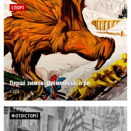
СПОРТ
Перші зимові Олімпійські ігри
1924
ФОТОІСТОРІЇ