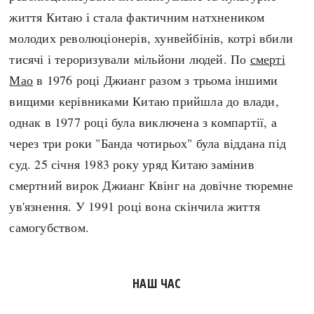
життя Китаю і стала фактичним натхнеником
молодих революціонерів, хунвейбінів, котрі вбили
тисячі і тероризували мільйони людей. По
смерті
Мао
в 1976 році Джианг разом з трьома іншими
вищими керівниками Китаю прийшла до влади,
однак в 1977 році була виключена з компартії, а
через три роки "Банда чотирьох" була віддана під
суд. 25 січня 1983 року уряд Китаю замінив
смертний вирок Джианг Квінг на довічне тюремне
ув'язнення. У 1991 році вона скінчила життя
самогубством.
НАШ ЧАС