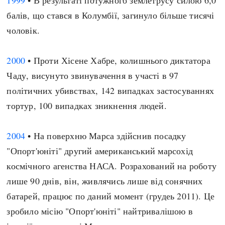
1999
• В результаті потужного землетрусу силою 6,0
балів, що стався в Колумбії, загинуло більше тисячі
чоловік.
2000
• Проти Хісене Хабре, колишнього диктатора
Чаду, висунуто звинувачення в участі в 97
політичних убивствах, 142 випадках застосуваннях
тортур, 100 випадках зникнення людей.
2004
• На поверхню Марса здійснив посадку
"Опорт'юніті" другий американський марсохід
космічного агенства НАСА. Розрахований на роботу
лише 90 днів, він, живлячись лише від сонячних
батарей, працює по даний момент (грудеь 2011). Це
зробило місію "Опорт'юніті" найтривалішою в