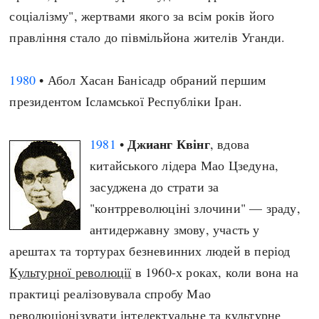
соціалізму", жертвами якого за всім років його
правління стало до півмільйона жителів Уганди.
1980
• Абол Хасан Банісадр обраний першим
президентом Ісламської Республіки Іран.
Джианг Квінг
1981
•
, вдова
китайського лідера Мао Цзедуна,
засуджена до страти за
"контрреволюціні злочини" — зраду,
антидержавну змову, участь у
арештах та тортурах безневинних людей в період
Культурної революції
в 1960-х роках, коли вона на
практиці реалізовувала спробу Мао
революціонізувати інтелектуальне та культурне