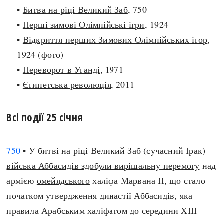
•
Битва на ріці Великий Заб
, 750
search
•
Перші зимові Олімпійські ігри
, 1924
•
Відкриття перших Зимових Олімпійських ігор
,
1924 (фото)
•
Переворот в Уганді
, 1971
СЬОГОДНІ
ПОДКАСТИ
•
Єгипетська революція
, 2011
ЗАГОЛОВКИ
КРУГЛІ ДАТИ
ПРАВИЛА ЖИТТЯ
ФОТОІСТОРІЇ
Всі події 25 січня
ВИ (НЕ) ЗНАЛИ
ІНФОГРАФІКА
КАРТИ
ПРЯМА МОВА
750
• У битві на ріці Великий Заб (сучасний Ірак)
НОТА БЕНЕ
МОЯ ІСТОРІЯ
війська Аббасидів здобули вирішальну перемогу
над
армією
омейядського
халіфа Марвана II, що стало
початком утвердження династії Аббасидів, яка
Рубрики
Україна
правила Арабським халіфатом до середини XIII
Авіація і космонавтика
Княжа доба