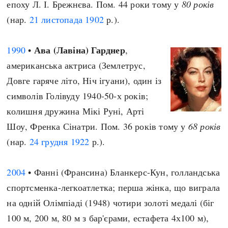
епоху Л. І. Брежнєва. Пом. 44 роки тому у
80 років
(нар.
21 листопада
1902
р.).
Ава (Лавіна) Гарднер
1990
•
,
американська актриса (Землетрус,
Довге гаряче літо, Ніч ігуани), один із
символів Голівуду 1940-50-х років;
колишня дружина Мікі Руні, Арті
Шоу, Френка Сінатри. Пом. 36 років тому у
68 років
(нар.
24 грудня
1922
р.).
2004
• Фанні (Франсина) Бланкерс-Кун, голландська
спортсменка-легкоатлетка; перша жінка, що виграла
на одній Олімпіаді (1948) чотири золоті медалі (біг
100 м, 200 м, 80 м з бар'єрами, естафета 4х100 м),