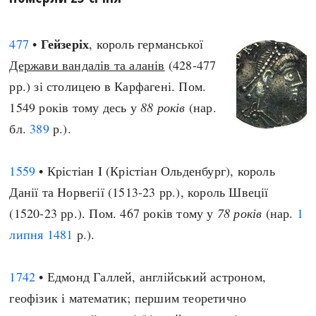
Гейзеріх
477
•
, король германської
Держави вандалів та аланів
(428-477
рр.) зі столицею в Карфагені. Пом.
1549 років тому десь у
88 років
(нар.
бл.
389
р.).
1559
• Крістіан I (Крістіан Ольденбург), король
Данії та Норвегії (1513-23 рр.), король Швеції
(1520-23 рр.). Пом. 467 років тому у
78 років
(нар.
1
липня
1481
р.).
1742
• Едмонд Галлей, англійський астроном,
геофізик і математик; першим теоретично