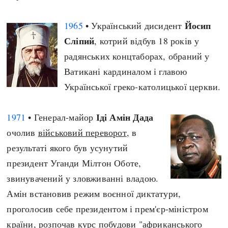
Йосип
1965
• Український дисидент
Сліпий
, котрий відбув 18 років у
радянських концтаборах, обраний у
Ватикані кардиналом і главою
Української греко-католицької церкви.
Іді Амін Дада
1971
• Генерал-майор
очолив
військовий переворот
, в
результаті якого був усунутий
президент Уганди Мілтон Оботе,
звинувачений у зловживанні владою.
Амін встановив режим воєнної диктатури,
проголосив себе президентом і прем'єр-міністром
країни, розпочав курс побудови "африканського