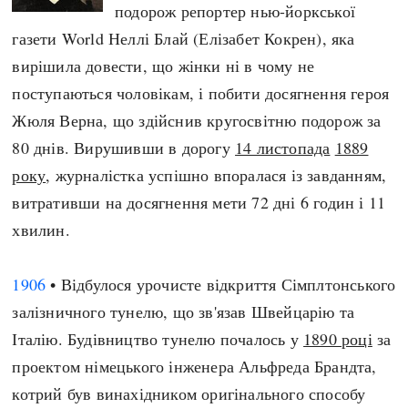
подорож репортер нью-йоркської
газети World Неллі Блай (Елізабет Кокрен), яка
вирішила довести, що жінки ні в чому не
поступаються чоловікам, і побити досягнення героя
Жюля Верна, що здійснив кругосвітню подорож за
80 днів. Вирушивши в дорогу
14 листопада
1889
року
, журналістка успішно впоралася із завданням,
витративши на досягнення мети 72 дні 6 годин і 11
хвилин.
1906
• Відбулося урочисте відкриття Сімплтонського
залізничного тунелю, що зв'язав Швейцарію та
Італію. Будівництво тунелю почалось у
1890 році
за
проектом німецького інженера Альфреда Брандта,
котрий був винахідником оригінального способу