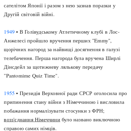
сателітом Японії і разом з нею зазнав поразки у
Другій світовій війні.
1949
• В Голівудському Атлетичному клубі в Лос-
Анжелесі пройшло вручення перших "Emmy",
щорічних нагород за найвищі досягнення в галузі
телебачення. Перша нагорода була вручена Ширлі
Дінсдейл за щотижневу лялькову передачу
"Pantomime Quiz Time".
1955
• Президія Верховної ради СРСР оголосила про
припинення стану війни з Німеччиною і висловила
побажання нормалізувати стосунки з ФРН;
возз'єднання Німеччини
було названо виключною
справою самих німців.