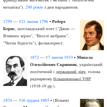
механіка").
290 років
з дня народження.
Роберт
1759
— †
21 липня
1796
•
Бернс
, шотландський поет ("Джон —
Ячмінне зерно", "Веселі жебраки",
"Чесна бідність"), фольклорист.
Микола
1872
— †
7 липня
1933
•
Олексійович Скрипник
, український
політичний і
державний діяч
, голова
раднаркому
більшовицької УНР
(1918-19 рр.).
1874
— †
16 грудня
1965
• (Вільям)