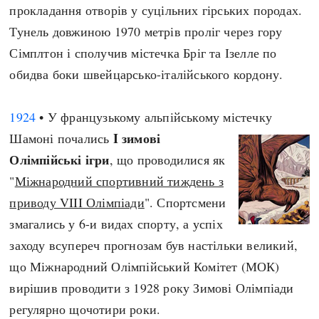
прокладання отворів у суцільних гірських породах.
Тунель довжиною 1970 метрів проліг через гору
Сімплтон і сполучив містечка Бріг та Ізелле по
обидва боки швейцарсько-італійського кордону.
1924
• У французькому альпійському містечку
I зимові
Шамоні почались
Олімпійські ігри
, що проводилися як
"
Міжнародний спортивний тиждень з
приводу VIII Олімпіади
". Спортсмени
змагались у 6-и видах спорту, а успіх
заходу всупереч прогнозам був настільки великий,
що Міжнародний Олімпійський Комітет (МОК)
вирішив проводити з 1928 року Зимові Олімпіади
регулярно щочотири роки.