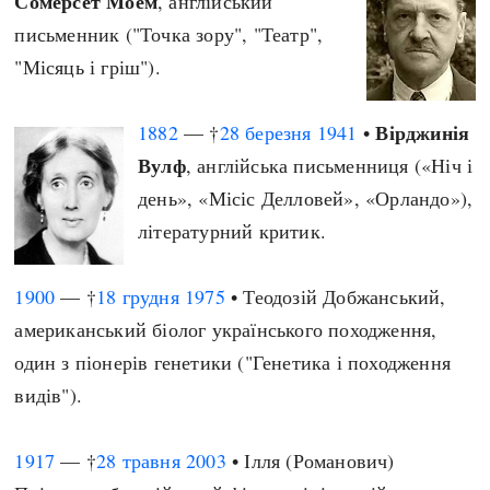
Сомерсет Моем
, англійський
письменник ("Точка зору", "Театр",
"Місяць і гріш").
Вірджинія
1882
— †
28 березня
1941
•
Вулф
, англійська письменниця («Ніч і
день», «Місіс Делловей», «Орландо»),
літературний критик.
1900
— †
18 грудня
1975
• Теодозій Добжанський,
американський біолог українського походження,
один з піонерів генетики ("Генетика і походження
видів").
1917
— †
28 травня
2003
• Ілля (Романович)