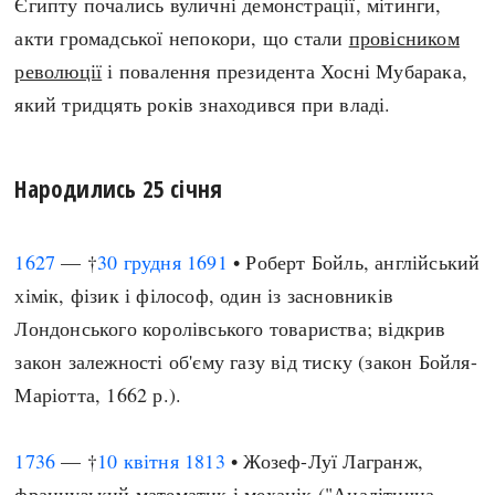
Єгипту почались вуличні демонстрації, мітинги,
акти громадської непокори, що стали
провісником
революції
і повалення президента Хосні Мубарака,
який тридцять років знаходився при владі.
Народились 25 січня
1627
— †
30 грудня
1691
• Роберт Бойль, англійський
хімік, фізик і філософ, один із засновників
Лондонського королівського товариства; відкрив
закон залежності об'єму газу від тиску (закон Бойля-
Маріотта, 1662 р.).
1736
— †
10 квітня
1813
• Жозеф-Луї Лагранж,
французький математик і механік ("Аналітична