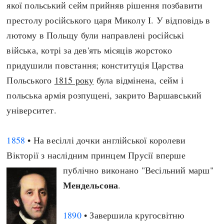
якої польський сейм прийняв рішення позбавити
престолу російського царя Миколу I. У відповідь в
лютому в Польщу були направлені російські
війська, котрі за дев'ять місяців жорстоко
придушили повстання; конституція Царства
Польського
1815 року
була відмінена, сейм і
польська армія розпущені, закрито Варшавський
університет.
1858
• На весіллі дочки англійської королеви
Вікторії з наслідним принцем Прусії вперше
публічно виконано "Весільний марш"
Мендельсона
.
1890
• Завершила кругосвітню