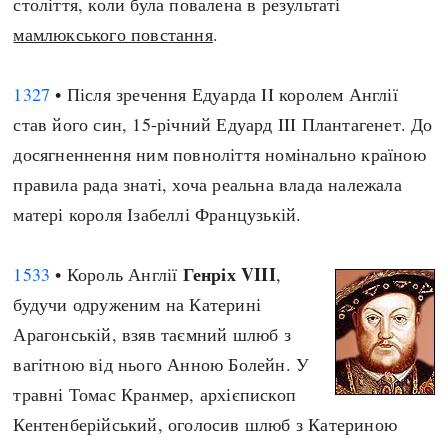
століття, коли була повалена в результаті
Архітектура і будівництво
Козацька доба
мамлюкського повстання
.
Битви і війни
Українська революція
Катастрофи
Україна радянська
1327
• Після зречення Едуарда II королем Англії
Кримінал
Україна незалежна
став його син, 15-річний Едуард III Плантагенет. До
Культура і мистецтво
ЗНО
досягненнення ним повноліття номінально країною
Людина і суспільство
правила рада знаті, хоча реальна влада належала
Хронологія
Наука, освіта і техніка
матері короля Ізабеллі Французькій.
Античні часи
Особистості
Темні віки
Подорожі і відкриття
Генріх VIII
1533
• Король Англії
,
Високе Середньовіччя
Політика
будучи одруженим на Катерині
Пізнє Середньовіччя
Релігія
Арагонській, взяв таємний шлюб з
Нова історія
Розваги і дозвілля
вагітною від нього Анною Болейн. У
Новітня історія
Спорт
травні Томас Кранмер, архієпископ
Наш час
Чудеса світу
Кентенберійський, оголосив шлюб з Катериною