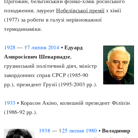
Прігожин, бельгійський фізико-хімік російського
походження; лауреат
Нобелівської премії
з хімії
(1977) за роботи в галузі нерівноважної
термодинаміки.
Едуард
1928
— †
7 липня
2014
•
Амвросієвич Шеварнадзе
,
грузинський політичний діяч, міністр
закордонних справ СРСР (1985-90
рр.), президент Грузії (1995-2003 рр.).
1933
• Корасон Акіно, колишній президент Філіпін
(1986-92 рр.).
Володимир
1938
— †
25 липня
1980
•