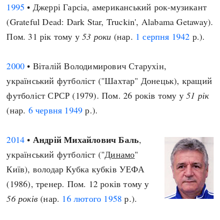
1995
• Джеррі Гарсіа, американський рок-музикант
(Grateful Dead: Dark Star, Truckin', Alabama Getaway).
Пом. 31 рік тому у
53 роки
(нар.
1 серпня
1942
р.).
2000
• Віталій Володимирович Старухін,
український футболіст ("Шахтар" Донецьк), кращий
футболіст СРСР (1979). Пом. 26 років тому у
51 рік
(нар.
6 червня
1949
р.).
Андрій Михайлович Баль
2014
•
,
український футболіст ("
Динамо
"
Київ), володар Кубка кубків УЕФА
(1986), тренер. Пом. 12 років тому у
56 років
(нар.
16 лютого
1958
р.).