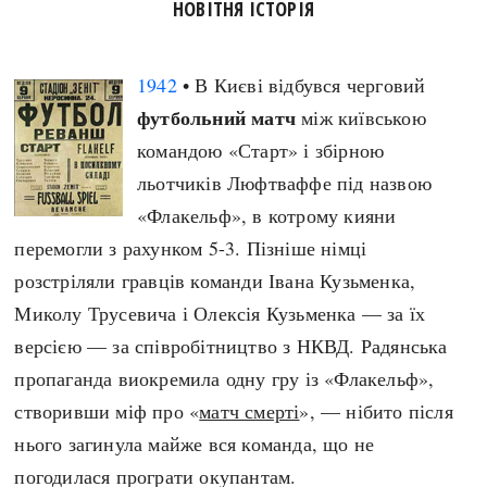
НОВІТНЯ ІСТОРІЯ
1942
• В Києві відбувся черговий
футбольний матч
між київською
командою «Старт» і збірною
льотчиків Люфтваффе під назвою
«Флакельф», в котрому кияни
перемогли з рахунком 5-3. Пізніше німці
розстріляли гравців команди Івана Кузьменка,
Миколу Трусевича і Олексія Кузьменка — за їх
версією — за співробітництво з НКВД. Радянська
пропаганда виокремила одну гру із «Флакельф»,
створивши міф про «
матч смерті
», — нібито після
нього загинула майже вся команда, що не
погодилася програти окупантам.