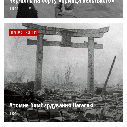
Черчілль на борту «Принца Вельського»
1941
КАТАСТРОФИ
Атомне бомбардування Нагасакі
1945