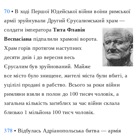
Регіони
Індекси
70
• В ході Першої Юдейської війни воїни римської
Австралія
Нові статті
армії зруйнували Другий Єрусалимський храм —
Азія
Популярні статті
Тита Флавія
солдати імператора
Америка
Всі статті
Веспасіана
підпалили храмові ворота.
А(нта)рктика
Визначальні події
Храм горів протягом наступних
Африка
#Хештеги
десяти днів і до вересня весь
Європа
Автори
Єрусалим був зруйнований. Майже
все місто було знищене, жителі міста були вбиті, а
done
уцілілі продані в рабство. Всього за роки війни
римляни взяли в полон до 100 тисяч чоловік, а
загальна кількість загиблих за час війни склала
близько 1 мільйона 100 тисч чоловік.
378
• Відбулась Адріанопольська битва — армія