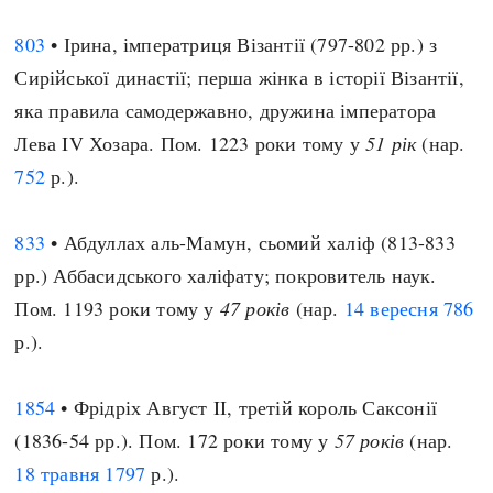
803
• Ірина, імператриця Візантії (797-802 рр.) з
Сирійської династії; перша жінка в історії Візантії,
яка правила самодержавно, дружина імператора
Лева IV Хозара. Пом. 1223 роки тому у
51 рік
(нар.
752
р.).
833
• Абдуллах аль-Мамун, сьомий халіф (813-833
рр.) Аббасидського халіфату; покровитель наук.
Пом. 1193 роки тому у
47 років
(нар.
14 вересня
786
р.).
1854
• Фрідріх Август II, третій король Саксонії
(1836-54 рр.). Пом. 172 роки тому у
57 років
(нар.
18 травня
1797
р.).