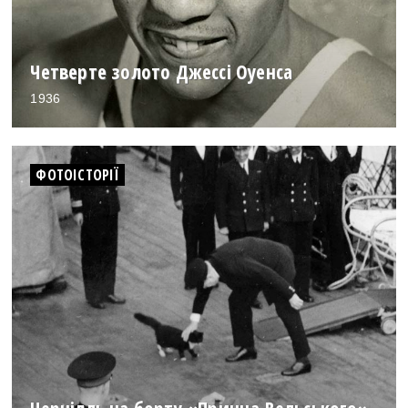
Четверте золото Джессі Оуенса
1936
ФОТОІСТОРІЇ