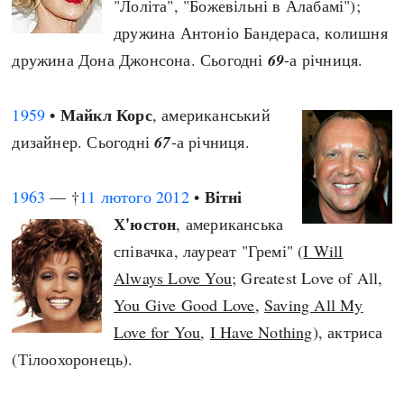
"Лоліта", "Божевільні в Алабамі");
дружина Антоніо Бандераса, колишня
дружина Дона Джонсона. Сьогодні
69
-а річниця.
Майкл Корс
1959
•
, американський
дизайнер. Сьогодні
67
-а річниця.
Вітні
1963
— †
11 лютого
2012
•
Х'юстон
, американська
співачка, лауреат "Гремі" (
I Will
Always Love You
; Greatest Love of All,
You Give Good Love
,
Saving All My
Love for You
,
I Have Nothing
), актриса
(Тілоохоронець).