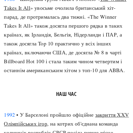
Takes It All
» увосьме очолила британський хіт-
парад, де протрималась два тижні. «The Winner
Takes It All» також досягла першого рядка в таких
країнах, як Ірландія, Бельгія, Нідерланди і ПАР, а
також досягла Top 10 практично у всіх інших
країнах, включаючи США, де досягла № 8 в чарті
Billboard Hot 100 і стала таким чином четвертим і
останнім американським хітом з топ-10 для ABBA.
НАШ ЧАС
1992
• У Барселоні пройшло офіційне
закриття XXV
Олімпійських ігор
, на котрих об'єднана команда
колишніх республік СРСР посіла перше місце,