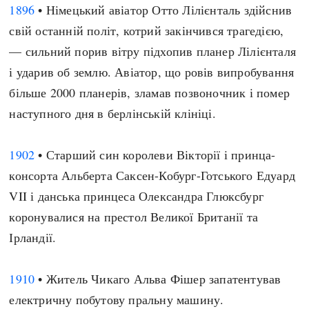
1896
• Німецький авіатор Отто Лілієнталь здійснив
свій останній політ, котрий закінчився трагедією,
— сильний порив вітру підхопив планер Лілієнталя
і ударив об землю. Авіатор, що ровів випробування
більше 2000 планерів, зламав позвоночник і помер
наступного дня в берлінській клініці.
1902
• Старший син королеви Вікторії і принца-
консорта Альберта Саксен-Кобург-Готського Едуард
VII і данська принцеса Олександра Глюксбург
коронувалися на престол Великої Британії та
Ірландії.
1910
• Житель Чикаго Альва Фішер запатентував
електричну побутову пральну машину.