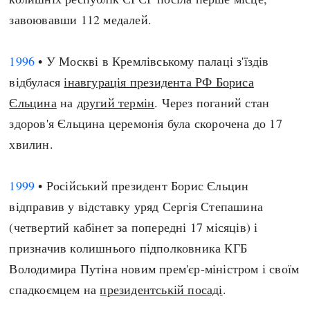
завоювавши 112 медалей.
1996
• У Москві в Кремлівському палаці з'їздів
відбулася
інавгурація президента РФ Бориса
Єльцина
на
другий термін
. Через поганий стан
здоров'я Єльцина церемонія була скорочена до 17
хвилин.
1999
• Російський президент Борис Єльцин
відправив у відставку уряд Сергія Степашина
(четвертий кабінет за попередні 17 місяців) і
призначив колишнього підполковника КГБ
Володимира Путіна новим прем'єр-міністром і своїм
спадкоємцем на
президентській посаді
.