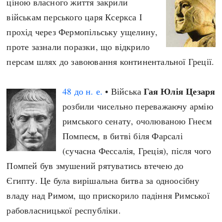
ціною власного життя закрили
Архітектура і будівництво
Козацька доба
військам перського царя Ксеркса І
Битви і війни
Українська революція
прохід через Фермопільську ущелину,
Катастрофи
Україна радянська
проте зазнали поразки, що відкрило
Кримінал
Україна незалежна
персам шлях до завоювання континентальної Греції.
Культура і мистецтво
ЗНО
Людина і суспільство
Гая Юлія Цезаря
48 до н. е.
• Війська
Хронологія
Наука, освіта і техніка
розбили чисельно переважаючу армію
Античні часи
Особистості
римського сенату, очолюваною Гнеєм
Темні віки
Подорожі і відкриття
Помпеєм, в битві біля Фарсалі
Високе Середньовіччя
Політика
(сучасна Фессалія, Греція), після чого
Пізнє Середньовіччя
Релігія
Помпей був змушений рятуватись втечею до
Нова історія
Розваги і дозвілля
Єгипту. Це була вирішальна битва за одноосібну
Новітня історія
Спорт
владу над Римом, що прискорило падіння Римської
Наш час
Чудеса світу
рабовласницької республіки.