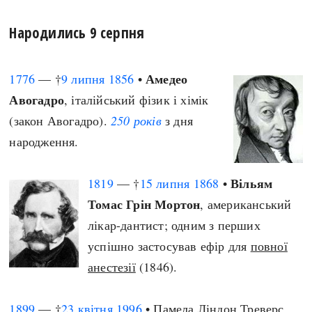
Народились 9 серпня
Амедео
1776
— †
9 липня
1856
•
Авогадро
, італійський фізик і хімік
(закон Авогадро).
250 років
з дня
народження.
Вільям
1819
— †
15 липня
1868
•
Томас Грін Мортон
, американський
лікар-дантист; одним з перших
успішно застосував ефір для
повної
анестезії
(1846).
1899
— †
23 квітня
1996
• Памела Ліндон Треверс