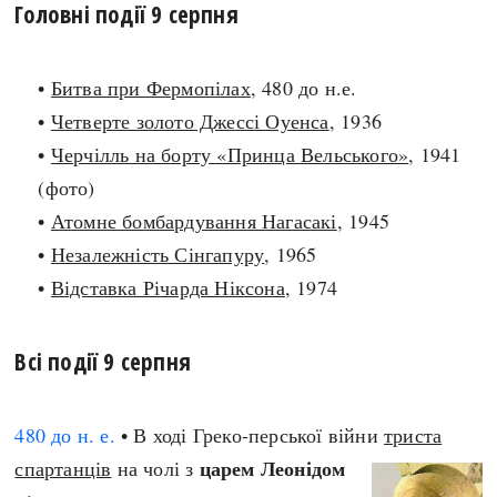
Головні події 9 серпня
search
•
Битва при Фермопілах
, 480 до н.е.
•
Четверте золото Джессі Оуенса
, 1936
•
Черчілль на борту «Принца Вельського»
, 1941
СЬОГОДНІ
ПОДКАСТИ
(фото)
ЗАГОЛОВКИ
КРУГЛІ ДАТИ
•
Атомне бомбардування Нагасакі
, 1945
ПРАВИЛА ЖИТТЯ
ФОТОІСТОРІЇ
•
Незалежність Сінгапуру
, 1965
ВИ (НЕ) ЗНАЛИ
ІНФОГРАФІКА
•
Відставка Річарда Ніксона
, 1974
КАРТИ
ПРЯМА МОВА
НОТА БЕНЕ
МОЯ ІСТОРІЯ
Всі події 9 серпня
480 до н. е.
• В ході Греко-перської війни
триста
Рубрики
Україна
царем Леонідом
спартанців
на чолі з
Авіація і космонавтика
Княжа доба