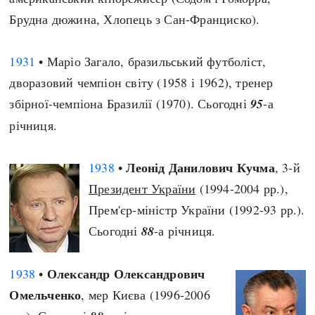
Брудна дюжина, Хлопець з Сан-Франциско).
1931
• Маріо Загало, бразильський футболіст,
дворазовий чемпіон світу (1958 і 1962), тренер
збірної-чемпіона Бразилії (1970). Сьогодні
95
-а
річниця.
Леонід Данилович Кучма
1938
•
, 3-й
Президент України
(1994-2004 рр.),
Прем'єр-міністр України (1992-93 рр.).
Сьогодні
88
-а річниця.
Олександр Олександрович
1938
•
Омельченко
, мер Києва (1996-2006