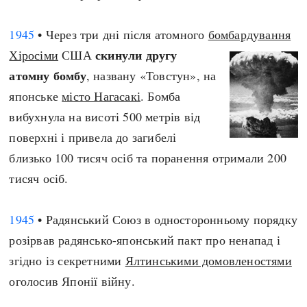
1945
• Через три дні після атомного
бомбардування
скинули другу
Хіросіми
США
атомну бомбу
, названу «Товстун», на
японське
місто Нагасакі
. Бомба
вибухнула на висоті 500 метрів від
поверхні і привела до загибелі
близько 100 тисяч осіб та поранення отримали 200
тисяч осіб.
1945
• Радянський Союз в односторонньому порядку
розірвав радянсько-японський пакт про ненапад і
згідно із секретними
Ялтинськими домовленостями
оголосив Японії війну.