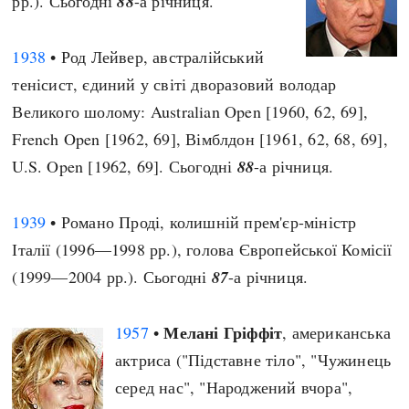
рр.). Сьогодні
88
-а річниця.
1938
• Род Лейвер, австралійський
тенісист, єдиний у світі дворазовий володар
Великого шолому: Australian Open [1960, 62, 69],
French Open [1962, 69], Вімблдон [1961, 62, 68, 69],
U.S. Open [1962, 69]. Сьогодні
88
-а річниця.
1939
• Романо Проді, колишній прем'єр-міністр
Італії (1996—1998 рр.), голова Європейської Комісії
(1999—2004 рр.). Сьогодні
87
-а річниця.
Мелані Гріффіт
1957
•
, американська
актриса ("Підставне тіло", "Чужинець
серед нас", "Народжений вчора",