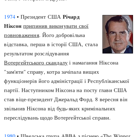
Річард
1974
• Президент США
Ніксон
припинив виконувати свої
повноваження
. Його добровільна
відставка, перша в історії США, стала
результатом розслідування
Вотергейтського скандалу
і намагання Ніксона
"зам'яти" справу, котра зачіпала вищих
функціонерів його адміністрації і Республіканської
партії. Наступником Ніксона на посту глави США
став віце-президент Джеральд Форд. 8 вересня він
звільнив Ніксона від будь-яких кримінальних
переслідувань щодо Вотергейтської справи.
1980
• Шведська група ABBA з піснею «
The Winner