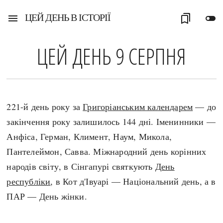
ЦЕЙ ДЕНЬ В ІСТОРІЇ
menu
bookmarks
toggle_off
ЦЕЙ ДЕНЬ 9 СЕРПНЯ
221-й день року за
Григоріанським календарем
— до
закінчення року залишилось 144 дні. Іменинники —
Анфіса, Герман, Климент, Наум, Микола,
Пантелеймон, Савва. Міжнародний день корінних
народів світу, в Сінгапурі святкують
День
республіки
, в Кот д'Івуарі — Національний день, а в
ПАР — День жінки.