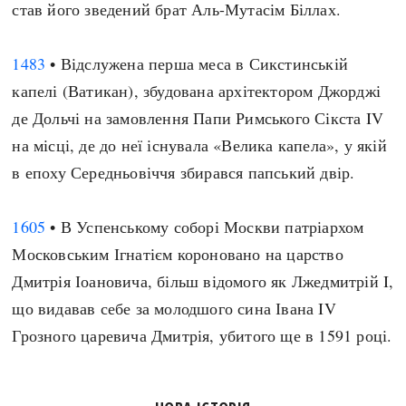
став його зведений брат Аль-Мутасім Біллах.
1483
• Відслужена перша меса в Сикстинській
капелі (Ватикан), збудована архітектором Джорджі
де Дольчі на замовлення Папи Римського Сікста IV
на місці, де до неї існувала «Велика капела», у якій
в епоху Середньовіччя збирався папський двір.
1605
• В Успенському соборі Москви патріархом
Московським Ігнатієм короновано на царство
Дмитрія Іоановича, більш відомого як Лжедмитрій I,
що видавав себе за молодшого сина Івана IV
Грозного царевича Дмитрія, убитого ще в 1591 році.