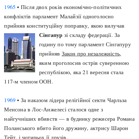
1965
• Після двох років економічно-політичних
конфліктів парламент Малайзії одноголосно
прийняв конституційну поправку, якою вилучав
Сінгапур
зі складу федерації. За
годину по тому парламент Сінгапуру
прийняв
Закон про незалежність
,
яким проголосив острів суверенною
республікою, яка 21 вересня стала
117-м членом ООН.
1969
• За наказом лідера релігійної секти Чарльза
Менсона в Лос-Анжелесі сталося одне з
найгучніших вбивств — в будинку режисера Романа
Поланського вбито його дружину, актрису Шарон
Тейт, і чотирьох її друзів.