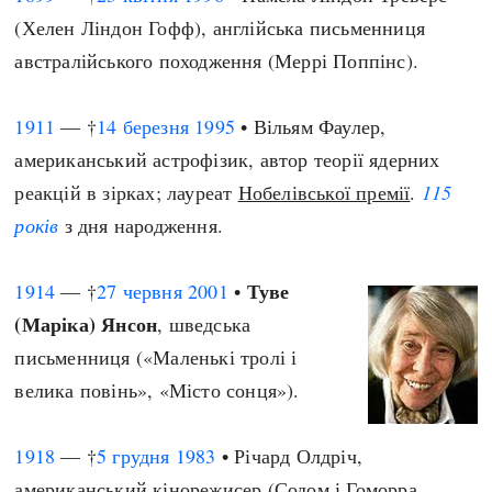
(Хелен Ліндон Гофф), англійська письменниця
австралійського походження (Меррі Поппінс).
1911
— †
14 березня
1995
• Вільям Фаулер,
американський астрофізик, автор теорії ядерних
реакцій в зірках; лауреат
Нобелівської премії
.
115
років
з дня народження.
Туве
1914
— †
27 червня
2001
•
(Маріка) Янсон
, шведська
письменниця («Маленькі тролі і
велика повінь», «Місто сонця»).
1918
— †
5 грудня
1983
• Річард Олдріч,
американський кінорежисер (Содом і Гоморра,