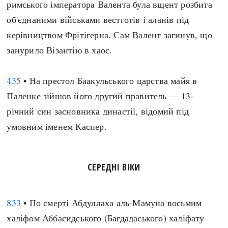
римського імператора Валента була вщент розбита
об'єднаними військами вестготів і аланів під
керівництвом Фрітігерна. Сам Валент загинув, що
занурило Візантію в хаос.
435
• На престол Баакульського царства майя в
Паленке зійшов його другий правитель — 13-
річний син засновника династії, відомий під
умовним іменем Каспер.
СЕРЕДНІ ВІКИ
833
• По смерті Абдуллаха аль-Мамуна восьмим
халіфом Аббасидського (Багдадаського) халіфату