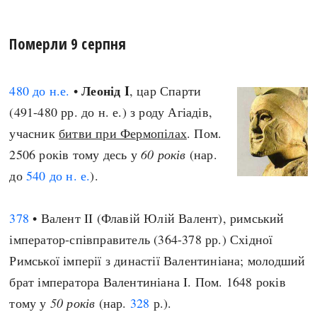
Померли 9 серпня
Леонід I
480 до н.е.
•
, цар Спарти
(491-480 рр. до н. е.) з роду Агіадів,
учасник
битви при Фермопілах
. Пом.
2506 років тому десь у
60 років
(нар.
до
540 до н. е.
).
378
• Валент II (Флавій Юлій Валент), римський
імператор-співправитель (364-378 рр.) Східної
Римської імперії з династії Валентиніана; молодший
брат імператора Валентиніана I. Пом. 1648 років
тому у
50 років
(нар.
328
р.).