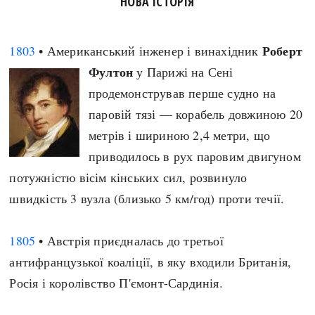
НОВА ІСТОРІЯ
Роберт
1803
• Американський інженер і винахідник
Фултон
у Парижі на Сені
продемонстрував перше судно на
паровій тязі — корабель довжиною 20
метрів і шириною 2,4 метри, що
приводилось в рух паровим двигуном
потужністю вісім кінських сил, розвинуло
швидкість 3 вузла (близько 5 км/год) проти течії.
1805
• Австрія приєдналась до третьої
антифранцузької коаліції, в яку входили Британія,
Росія і королівство П'ємонт-Сардинія.