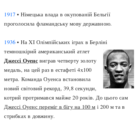
1917
• Німецька влада в окупованій Бельгії
проголосила фламандську мову державною.
1936
• На XI Олімпійських іграх в Берліні
темношкірий американський атлет
Джессі Оуенс
виграв четверту золоту
медаль, на цей раз в естафеті 4х100
метра. Команда Оуенса встановила
новий світовий рекорд, 39,8 секунди,
котрий протримався майже 20 років. До цього сам
Джессі Оуенс переміг в бігу на 100 м
і 200 м та в
стрибках в довжину.