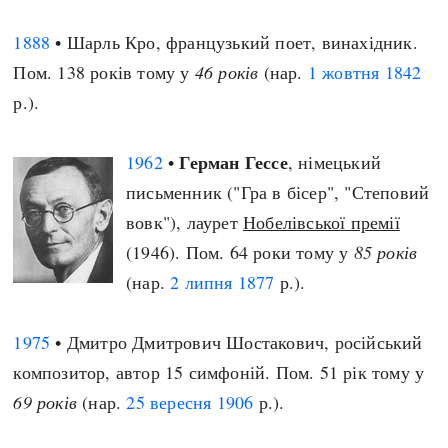
1888
• Шарль Кро, французький поет, винахідник.
Пом. 138 років тому у
46 років
(нар.
1 жовтня
1842
р.).
Герман Гессе
1962
•
, німецький
письменник ("Гра в бісер", "Степовий
вовк"), лаурет
Нобелівської премії
(1946). Пом. 64 роки тому у
85 років
(нар.
2 липня
1877
р.).
1975
• Дмитро Дмитрович Шостакович, російський
композитор, автор 15 симфоній. Пом. 51 рік тому у
69 років
(нар.
25 вересня
1906
р.).