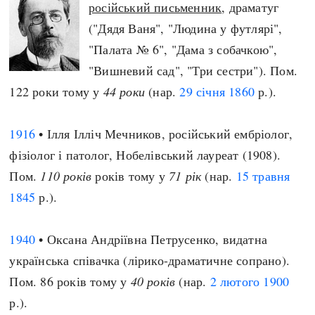
російський письменник
, драматуг
("Дядя Ваня", "Людина у футлярі",
"Палата № 6", "Дама з собачкою",
"Вишневий сад", "Три сестри"). Пом.
122 роки тому у
44 роки
(нар.
29 січня
1860
р.).
1916
• Ілля Ілліч Мечников, російський ембріолог,
фізіолог і патолог, Нобелівський лауреат (1908).
Пом.
110 років
років тому у
71 рік
(нар.
15 травня
1845
р.).
1940
• Оксана Андріївна Петрусенко, видатна
українська співачка (лірико-драматичне сопрано).
Пом. 86 років тому у
40 років
(нар.
2 лютого
1900
р.).