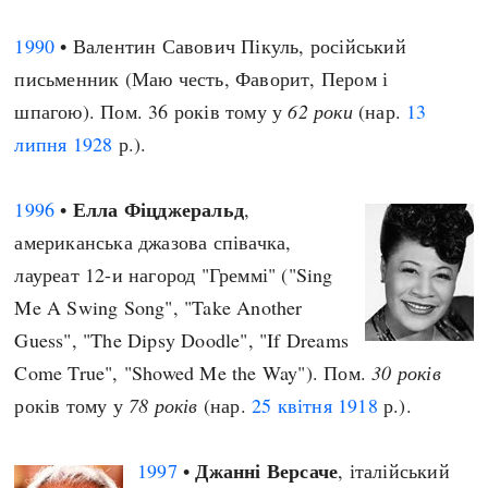
1990
• Валентин Савович Пікуль, російський
письменник (Маю честь, Фаворит, Пером і
шпагою). Пом. 36 років тому у
62 роки
(нар.
13
липня
1928
р.).
Елла Фіцджеральд
1996
•
,
американська джазова співачка,
лауреат 12-и нагород "Греммі" ("Sing
Me A Swing Song", "Take Another
Guess", "The Dipsy Doodle", "If Dreams
Come True", "Showed Me the Way"). Пом.
30 років
років тому у
78 років
(нар.
25 квітня
1918
р.).
Джанні Версаче
1997
•
, італійський