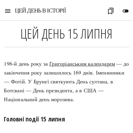
ЦЕЙ ДЕНЬ В ІСТОРІЇ
menu
bookmarks
toggle_off
ЦЕЙ ДЕНЬ 15 ЛИПНЯ
196-й день року за
Григоріанським календарем
— до
закінчення року залишилось 169 днів. Іменинники
— Фотій. У Брунеї святкують День султана, в
Ботсвані — День президента, а в США —
Національний день морозива.
Головні події 15 липня