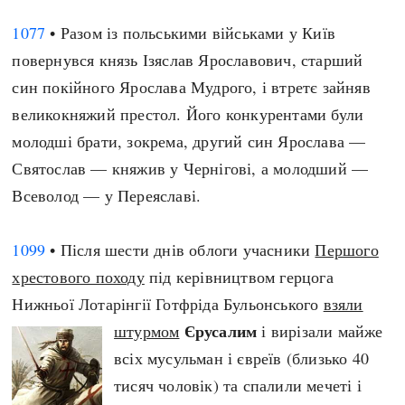
Регіони
Індекси
1077
• Разом із польськими військами у Київ
Австралія
Нові статті
повернувся князь Ізяслав Ярославович, старший
Азія
Популярні статті
син покійного Ярослава Мудрого, і втретє зайняв
Америка
Всі статті
великокняжий престол. Його конкурентами були
А(нта)рктика
Визначальні події
молодші брати, зокрема, другий син Ярослава —
Африка
#Хештеги
Святослав — княжив у Чернігові, а молодший —
Європа
Автори
Всеволод — у Переяславі.
done
1099
• Після шести днів облоги учасники
Першого
хрестового походу
під керівництвом герцога
Нижньої Лотарінгії Готфріда Бульонського
взяли
Єрусалим
штурмом
і вирізали майже
всіх мусульман і євреїв (близько 40
тисяч чоловік) та спалили мечеті і