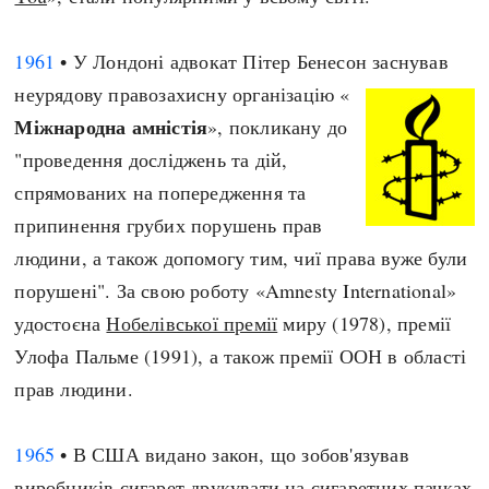
1961
• У Лондоні адвокат Пітер Бенесон заснував
неурядову правозахисну організацію «
Міжнародна амністія
», покликану до
"проведення досліджень та дій,
спрямованих на попередження та
припинення грубих порушень прав
людини, а також допомогу тим, чиї права вуже були
порушені". За свою роботу «Amnesty International»
удостоєна
Нобелівської премії
миру (1978), премії
Улофа Пальме (1991), а також премії ООН в області
прав людини.
1965
• В США видано закон, що зобов'язував
виробників сигарет друкувати на сигаретних пачках