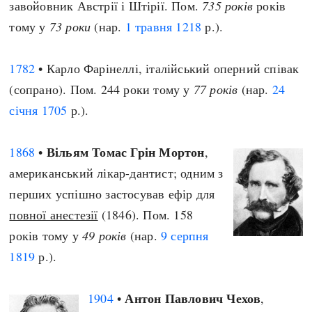
завойовник Австрії і Штірії. Пом.
735 років
років
тому у
73 роки
(нар.
1 травня
1218
р.).
1782
• Карло Фарінеллі, італійський оперний співак
(сопрано). Пом. 244 роки тому у
77 років
(нар.
24
січня
1705
р.).
Вільям Томас Грін Мортон
1868
•
,
американський лікар-дантист; одним з
перших успішно застосував ефір для
повної анестезії
(1846). Пом. 158
років тому у
49 років
(нар.
9 серпня
1819
р.).
Антон Павлович Чехов
1904
•
,