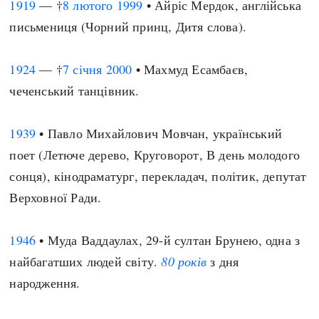
1919
— †
8 лютого
1999
• Айріс Мердок, англійська
письмениця (Чорний принц, Дитя слова).
1924
— †
7 січня
2000
• Махмуд Есамбаєв,
чеченський танцівник.
1939
• Павло Михайлович Мовчан, український
поет (Летюче дерево, Круговорот, В день молодого
сонця), кінодраматург, перекладач, політик, депутат
Верховної Ради.
1946
• Муда Ваддаулах, 29-й султан Брунею, одна з
найбагатших людей світу.
80 років
з дня
народження.