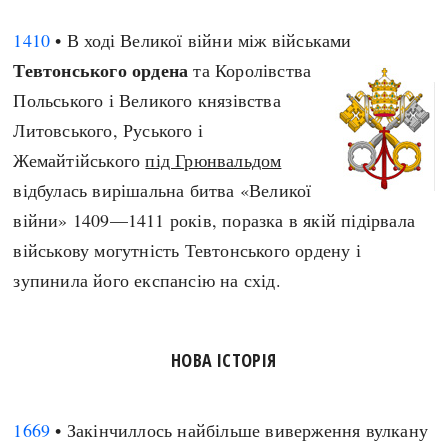
1410
• В ході Великої війни між військами
Тевтонського ордена
та Королівства
Польського і Великого князівства
Литовського, Руського і
Жемайтійського
під Грюнвальдом
відбулась вирішальна битва «Великої
війни» 1409—1411 років, поразка в якій підірвала
військову могутність Тевтонського ордену і
зупинила його експансію на схід.
НОВА ІСТОРІЯ
1669
• Закінчиллось найбільше виверження вулкану