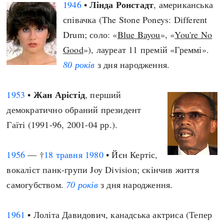
Лінда Ронстадт
1946
•
, американська
співачка (The Stone Poneys: Different
Drum; соло: «
Blue Bayou
», «
You're No
Good
»), лауреат 11 премій «Греммі».
80 років
з дня народження.
Жан Арістід
1953
•
, перший
демократично обраний президент
Гаїті (1991-96, 2001-04 рр.).
1956
— †
18 травня
1980
• Йєн Кертіс,
вокаліст панк-групи Joy Division; скінчив життя
самогубством.
70 років
з дня народження.
1961
• Лоліта Давидович, канадська актриса (Тепер