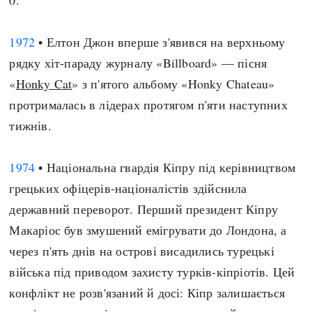
0.
1972
• Елтон Джон вперше з'явився на верхньому
рядку хіт-параду журналу «Billboard» — пісня
«
Honky Cat
» з п'ятого альбому «Honky Chateau»
протрималась в лідерах протягом п'яти наступних
тижнів.
1974
• Національна гвардія Кіпру під керівництвом
грецьких офіцерів-націоналістів здійснила
державний переворот. Перший президент Кіпру
Макаріос був змушений емігрувати до Лондона, а
через п'ять днів на острові висадились турецькі
війська під приводом захисту турків-кіпріотів. Цей
конфлікт не розв'язаний й досі: Кіпр залишається