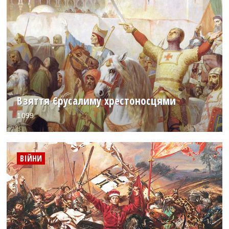
Взяття Єрусалиму хрестоносцями
1099
ВІЙНИ