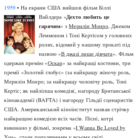
1959
• На екрани США вийшов фільм Біллі
Дехто любить це
Вайлдера «
гарячим
» з
Мерилін Монро
, Джеком
Леммоном і Тоні Кертісом у головних
ролях, відомий у нашому прокаті під
назвою «
В джазі лише дівчата
». Фільм
одержав премію «
Оскар
» за найкращі костюми, три
премії «Золотий глобус» (за найкращу жіночу роль,
Мерилін Монро; за найкращу чоловічу роль, Тоні
Кертіс; як найліпша комедія(, нагороду Британської
кіноакадемії (BAFTA) і нагороду Гільдії сценаристів
США. Американський кіноінститут назвав стрічку
найкращою комедією всіх часів. Пісні, котрі
виконано у фільмі, зокрема «
I Wanna Be Loved by
You
», стали популярними у всьому світі.