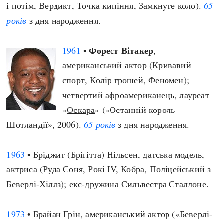
і потім, Вердикт, Точка кипіння, Замкнуте коло).
65
років
з дня народження.
Форест Вітакер
1961
•
,
американський актор (Кривавий
спорт, Колір грошей, Феномен);
четвертий афроамериканець, лауреат
«
Оскара
» («Останній король
Шотландії», 2006).
65 років
з дня народження.
1963
• Бріджит (Брігітта) Нільсен, датська модель,
актриса (Руда Соня, Рокі IV, Кобра, Поліцейський з
Беверлі-Хіллз); екс-дружина Сильвестра Сталлоне.
1973
• Брайан Грін, американський актор («Беверлі-