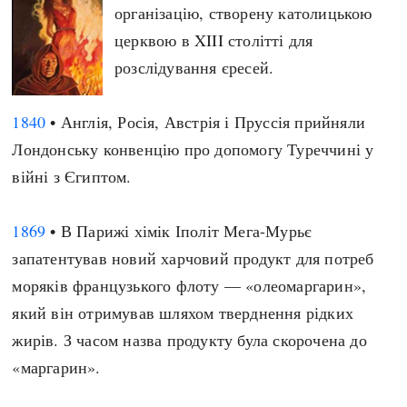
організацію, створену католицькою
церквою в XIII столітті для
розслідування єресей.
1840
• Англія, Росія, Австрія і Пруссія прийняли
Лондонську конвенцію про допомогу Туреччині у
війні з Єгиптом.
1869
• В Парижі хімік Іполіт Мега-Мурьє
запатентував новий харчовий продукт для потреб
моряків французького флоту — «олеомаргарин»,
який він отримував шляхом тверднення рідких
жирів. З часом назва продукту була скорочена до
«маргарин».