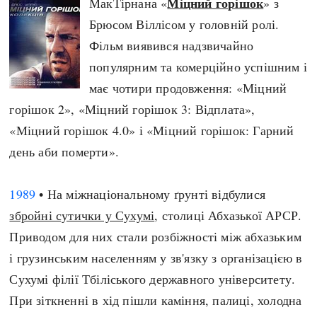
Міцний горішок
МакТірнана «
» з
Брюсом Віллісом у головній ролі.
Фільм виявився надзвичайно
популярним та комерційно успішним і
має чотири продовження: «Міцний
горішок 2», «Міцний горішок 3: Відплата»,
«Міцний горішок 4.0» і «Міцний горішок: Гарний
день аби померти».
1989
• На міжнаціональному ґрунті відбулися
збройні сутички у Сухумі
, столиці Абхазької АРСР.
Приводом для них стали розбіжності між абхазьким
і грузинським населенням у зв'язку з організацією в
Сухумі філії Тбіліського державного університету.
При зіткненні в хід пішли каміння, палиці, холодна