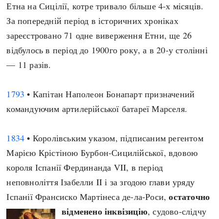
Етна на Сицілії, котре тривало більше 4-х місяців.
За попередній період в історичних хроніках
зареєстровано 71 одне виверження Етни, ще 26
відбулось в період до 1900го року, а в 20-у столінні
— 11 разів.
1793
• Капітан Наполеон Бонапарт призначений
командуючим артилерійської батареї Марселя.
1834
• Королівським указом, підписаним регентом
Марією Крістіною Бурбон-Сицилійської, вдовою
короля Іспанії Фердинанда VII, в період
неповноліття Ізабелли II і за згодою глави уряду
остаточно
Іспанії Франсиско Мартінеса де-ла-Роси,
відменено інквізицію
, судово-слідчу