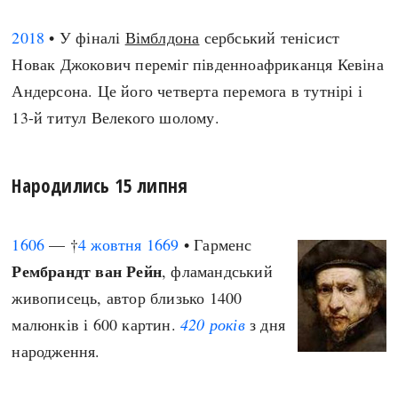
2018
• У фіналі
Вімблдона
сербський тенісист
Новак Джокович переміг південноафриканця Кевіна
Андерсона. Це його четверта перемога в тутнірі і
13-й титул Велекого шолому.
Народились 15 липня
1606
— †
4 жовтня
1669
• Гарменс
Рембрандт ван Рейн
, фламандський
живописець, автор близько 1400
малюнків і 600 картин.
420 років
з дня
народження.