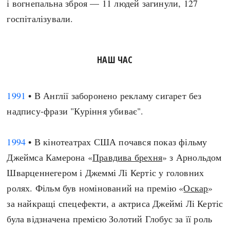
і вогнепальна зброя — 11 людей загинули, 127
госпіталізували.
НАШ ЧАС
1991
• В Англії заборонено рекламу сигарет без
надпису-фрази "Куріння убиває".
1994
• В кінотеатрах США почався показ фільму
Джеймса Камерона «
Правдива брехня
» з Арнольдом
Шварценнегером і Джеммі Лі Кертіс у головних
ролях. Фільм був номінований на премію «
Оскар
»
за найкращі спецефекти, а актриса Джеймі Лі Кертіс
була відзначена премією Золотий Глобус за її роль