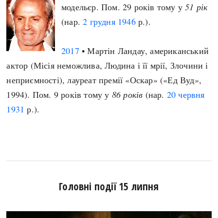
модельєр. Пом. 29 років тому у
51 рік
(нар.
2 грудня
1946
р.).
2017
• Мартін Ландау, американський
актор (Місія неможлива, Людина і її мрії, Злочини і
неприємності), лауреат премії «Оскар» («Ед Вуд»,
1994). Пом. 9 років тому у
86 років
(нар.
20 червня
1931
р.).
Головні події 15 липня