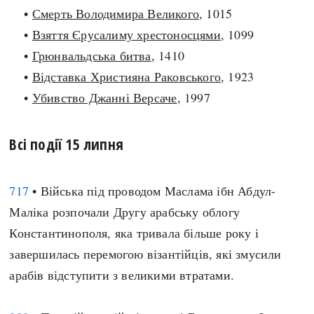
•
Смерть Володимира Великого
, 1015
search
•
Взяття Єрусалиму хрестоносцями
, 1099
•
Грюнвальдська битва
, 1410
•
Відставка Християна Раковського
, 1923
•
Убивство Джанні Версаче
, 1997
СЬОГОДНІ
ПОДКАСТИ
ЗАГОЛОВКИ
КРУГЛІ ДАТИ
Всі події 15 липня
ПРАВИЛА ЖИТТЯ
ФОТОІСТОРІЇ
ВИ (НЕ) ЗНАЛИ
ІНФОГРАФІКА
717
• Війська під проводом Маслама ібн Абдул-
КАРТИ
ПРЯМА МОВА
Маліка розпочали Другу арабську облогу
НОТА БЕНЕ
МОЯ ІСТОРІЯ
Константинополя, яка тривала більше року і
завершилась перемогою візантійців, які змусили
арабів відступити з великими втратами.
Рубрики
Україна
Авіація і космонавтика
Княжа доба