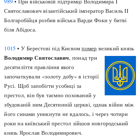
989
• При військовій підтримці Володимира I
Архітектура і будівництво
Козацька доба
Святославович візантійський імператор Василь II
Битви і війни
Українська революція
Болгаробійця розбив війська Варди Фоки у битві
Катастрофи
Україна радянська
біля Абідоса.
Кримінал
Україна незалежна
Культура і мистецтво
ЗНО
1015
• У Берестові під Києвом
помер
великий князь
Людина і суспільство
Володимир Святославич
, понад три
Хронологія
Наука, освіта і техніка
десятиліття правління якого
Античні часи
Особистості
започаткували «золоту добу» в історії
Темні віки
Подорожі і відкриття
Русі. Щоб запобігти усобиці за
Високе Середньовіччя
Політика
престол, він був таємно похований у
Пізнє Середньовіччя
Релігія
збудованій ним Десятинній церкві, однак війни між
Нова історія
Розваги і дозвілля
його синами уникнути не вдалось, і через чотири
Новітня історія
Спорт
роки на київський престол зійшов новгородський
Наш час
Чудеса світу
князь Ярослав Володимирович.