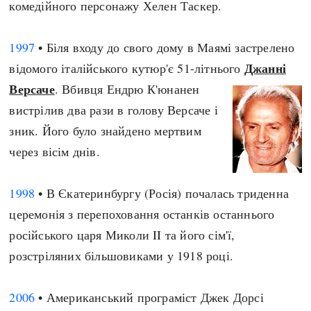
комедійного персонажу Хелен Таскер.
1997
• Біля входу до свого дому в Маямі застрелено
Джанні
відомого італійського кутюр'є 51-літнього
Версаче
. Вбивця Ендрю К'юнанен
вистрілив два рази в голову Версаче і
зник. Його було знайдено мертвим
через вісім днів.
1998
• В Єкатеринбургу (Росія) почалась триденна
церемонія з перепоховання останків останнього
російського царя Миколи II та його сім'ї,
розстріляних більшовиками у 1918 році.
2006
• Американський програміст Джек Дорсі