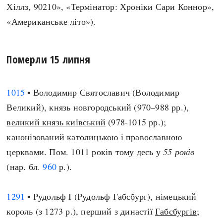
Хіллз, 90210», «Термінатор: Хроніки Сари Коннор»,
«Американське літо»).
Померли 15 липня
1015
• Володимир Святославич (Володимир
Великий), князь новгородський (970–988 рр.),
великий князь київський
(978-1015 рр.);
канонізований католицькою і православною
церквами. Пом. 1011 років тому десь у
55 років
(нар. бл.
960
р.).
1291
• Рудольф I (Рудольф Габсбург), німецький
король (з 1273 р.), перший з династії
Габсбургів
;