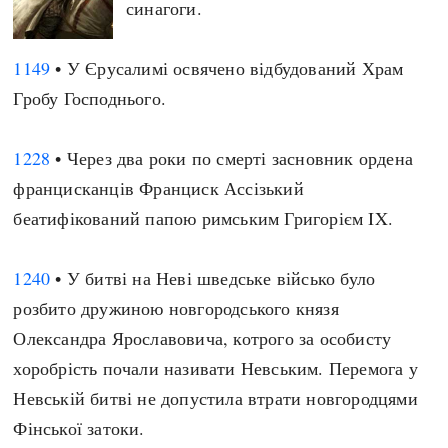
синагоги.
1149
• У Єрусалимі освячено відбудований Храм
Гробу Господнього.
1228
• Через два роки по смерті засновник ордена
францисканців Франциск Ассізький
беатифікований папою римським Григорієм IX.
1240
• У битві на Неві шведське військо було
розбито дружиною новгородського князя
Олександра Ярославовича, котрого за особисту
хоробрість почали називати Невським. Перемога у
Невській битві не допустила втрати новгородцями
Фінської затоки.