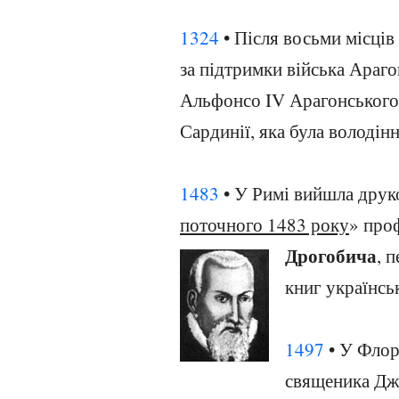
1324
• Після восьми місці
за підтримки війська Араг
Альфонсо IV Арагонського 
Сардинії, яка була володін
1483
• У Римі вийшла друк
поточного 1483 року
» про
Дрогобича
, 
книг українсь
1497
• У Флор
священика Джи