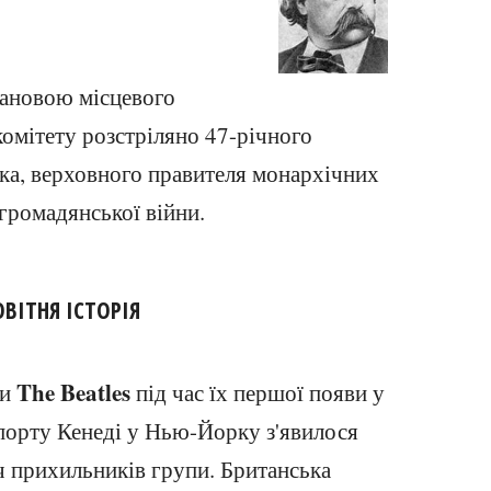
тановою місцевого
омітету розстріляно 47-річного
ка, верховного правителя монархічних
 громадянської війни.
ОВІТНЯ ІСТОРІЯ
The Beatles
ти
під час їх першої появи у
орту Кенеді у Нью-Йорку з'явилося
ч прихильників групи. Британська