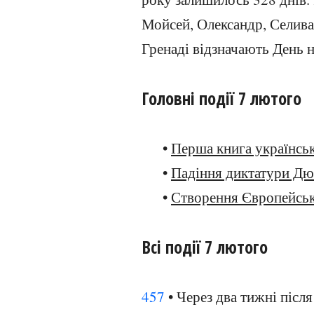
Мойсей, Олександр, Селиван
Гренаді відзначають День н
Головні події 7 лютого
•
Перша книга українськ
•
Падіння диктатури Дю
•
Створення Європейсь
Всі події 7 лютого
457
• Через два тижні післ