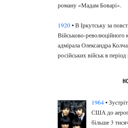
роману «Мадам Боварі».
1920
• В Іркутську за повс
Військово-революційного к
адмірала Олександра Колча
російських військ в період
Н
1964
• Зустрі
США до аероп
більше 3 тися