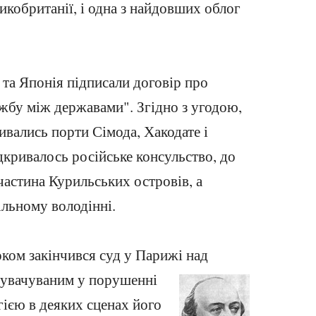
икобританії, і одна з найдовших облог
я та Японія підписали договір про
жбу між державами". Згідно з угодою,
ивались порти Сімода, Хакодате і
ідкривалось російське консульство, до
частина Курильських островів, а
ільному володінні.
ком закінчився суд у Парижі над
нувачуваним у порушенні
гією в деяких сценах його