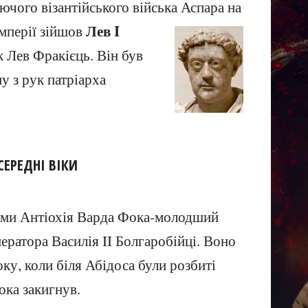
чого візантійського війська Аспара на
Лев I
імперії зійшов
к Лев Фракієць. Він був
у з рук патріарха
СЕРЕДНІ ВІКИ
феми Антіохія Варда Фока-молодший
ератора Василія II Болгаробійці. Воно
оку, коли біля Абідоса були розбиті
ока закигнув.