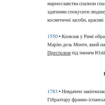
марнославства спалили спал
здатними спокусити людину
косметичні засоби, красиві 
1550
• Конклав у Римі обр
Марію дель Монте, який на
Престолом
під іменем Юлій
1783
• Невдачею закінчила
Гібралтару франко-іспанськ