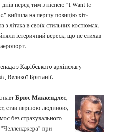
 днів перед тим з піснею "I Want to
d" вийшла на першу позицію хіт-
а з літака в своїх стильних костюмах,
йняли істеричний вереск, що не стихав
 аеропорт.
енада з Карібського архіпелагу
ід Великої Британії.
Брюс Маккендлес
ронавт
,
er, став першою людиною,
мос без страхувального
 "Челленджера" при