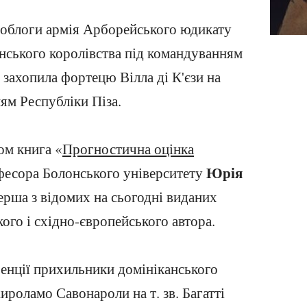
в облоги армія Арборейського юдикату
онського королівства під командуванням
захопила фортецю Вілла ді К'єзи на
ням Республіки Піза.
ом книга «
Прогностична оцінка
Юрія
фесора Болонського університету
перша з відомих на сьогодні виданих
кого і східно-європейського автора.
енції прихильники домініканського
роламо Савонароли на т. зв. Багатті