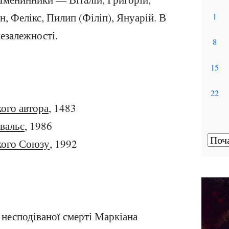
, Фелікс, Пилип (Філіп), Януарій. В
езалежності.
ого автора
, 1483
вальє
, 1986
кого Союзу
, 1992
я несподіваної смерті Маркіана