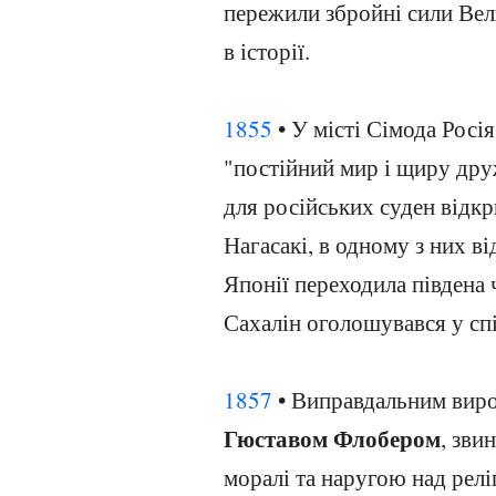
пережили збройні сили Вел
в історії.
1855
• У місті Сімода Росі
"постійний мир і щиру дру
для російських суден відкр
Нагасакі, в одному з них в
Японії переходила південа 
Сахалін оголошувався у сп
1857
• Виправдальним виро
Гюставом Флобером
, зви
моралі та наругою над релі