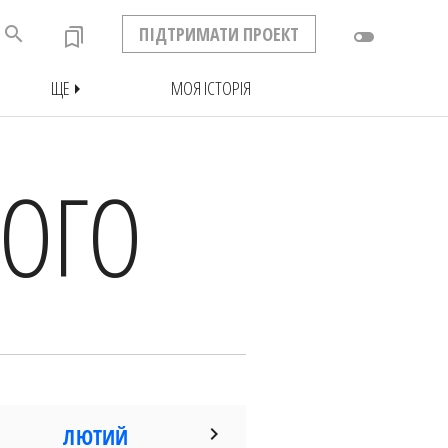
search
ПІДТРИМАТИ ПРОЕКТ
bookmarks
toggle_off
ЩЕ
МОЯ ІСТОРІЯ
arrow_right
ТОГО