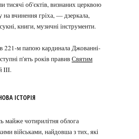
и тисячі об'єктів, визнаних церквою
 на вчинення гріха, — дзеркала,
сукні, книги, музичні інструменти.
ав 221-м папою кардинала Джованні-
ступні п'ять років правив
Святим
 III.
НОВА ІСТОРІЯ
сь майже чотирилітня облога
ими військами, найдовша з тих, які