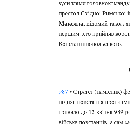
зусиллями головнокомандую
престол Східної Римської 
Макелла
, відомий також я
першим, хто прийняв корон
Константинопольського.
987
• Стратег (намісник) 
підняв повстання проти імп
тривало до 13 квітня 989 р
війська повстанців, а сам Ф