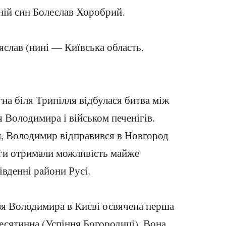
тній син Болеслав Хоробрий.
яслав (нині — Київська область,
гна біля Трипілля відбулася битва між
 Володимира і військом печенігів.
, Володимир відправився в Новгород
ніги отримали можливість майже
вденні райони Русі.
язя Володимира в Києві освячена перша
есятинна (Успіння Богородиці). Вона