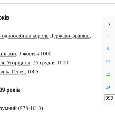
оків
 одноосібний король Держави франків
,
кінгами
, 9 жовтня 1000
оль Угорщини
, 25 грудня 1000
ліка Генуя
, 1005
09 років
озумний (978-1013)