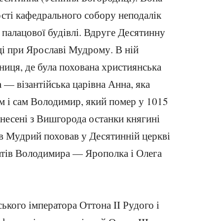
ості кафедрального собору неподалік
 палацової будівлі. Вдруге Десятинну
ці при Ярославі Мудрому. В ній
ниця, де була похована християнська
— візантійська царівна Анна, яка
ім і сам Володимир, який помер у 1015
енесені з Вишгорода останки княгині
в Мудрий поховав у Десятинній церкві
тів Володимира — Ярополка і Олега
ького імператора Оттона II Рудого і