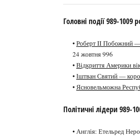
Головні події 989-1009 р
•
Роберт II Побожний —
24 жовтня 996
•
Відкриття Америки ві
•
Іштван Святий — кор
•
Ясновельможна Респуб
Політичні лідери 989-10
• Англія: Етельред Нер