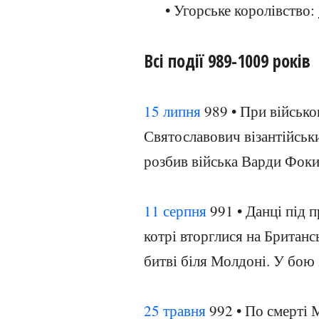
• Угорське королівство:
Всі події 989-1009 років
15 липня
989 • При військо
Святославович візантійськ
розбив війська Варди Фоки 
11 серпня
991 • Данці під 
котрі вторглися на Британс
битві біля Молдоні. У бою 
25 травня
992 • По смерті М