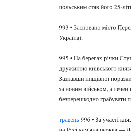
польським став його 25-лі
993 • Засновано місто Пере
Україна).
995 • На берегах річки Сту
дружиною київського князя
Зазнавши нищівної поразки
за новим військом, а пече
безперешкодно грабувати пі
травень
996 • За участі кн
на Русі кам'яна церква — Д