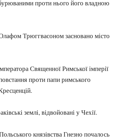
дбурюваними проти нього його владною
 Олафом Трюггвасоном засновано місто
імператора Священної Римської імперії
 повстання проти папи римського
Кресценцій.
ківські землі, відвойовані у Чехії.
 Польського князівства Гнезно почалось