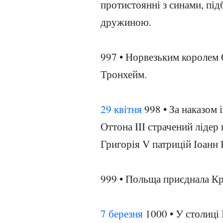
протистоянні з синами, пі
дружиною.
997 • Норвезьким королем
Тронхейм.
29 квітня
998 • За наказом 
Оттона III страчений лідер
Григорія V патрицій Іоанн 
999 • Польща приєднала Кра
7 березня
1000 • У столиці