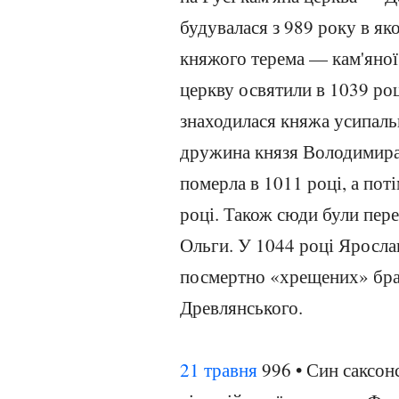
будувалася з 989 року в як
княжого терема — кам'яної
церкву освятили в 1039 ро
знаходилася княжа усипаль
дружина князя Володимира 
померла в 1011 році, а пот
році. Також сюди були пер
Ольги. У 1044 році Яросла
посмертно «хрещених» бра
Древлянського.
21 травня
996 • Син саксонс