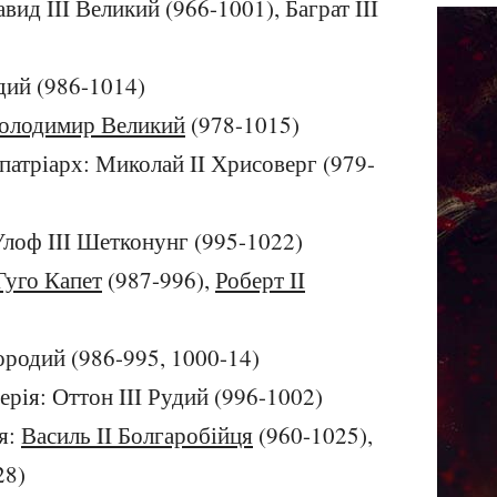
вид III Великий (966-1001), Баграт III
дий (986-1014)
олодимир Великий
(978-1015)
патріарх: Миколай II Хрисоверг (979-
Улоф III Шетконунг (995-1022)
Гуго Капет
(987-996),
Роберт II
ородий (986-995, 1000-14)
рія: Оттон III Рудий (996-1002)
ія:
Василь II Болгаробійця
(960-1025),
28)