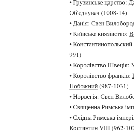
• Грузинське царство: Да
Об'єднувач (1008-14)
• Данія: Свен Вилоборо
• Київське князівство:
В
• Константинопольский 
991)
• Королівство Швеція: 
• Королівство франків:
Побожний
(987-1031)
• Норвегія: Свен Вилоб
• Священна Римська імпе
• Східна Римська імпер
Костянтин VIII (962-10