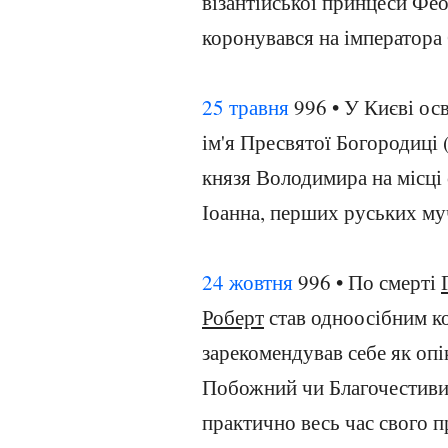
візантійської принцеси Фе
коронувався на імператора 
25 травня
996 • У Києві ос
ім'я Пресвятої Богородиці 
князя Володимира на місці 
Іоанна, перших руських муч
24 жовтня
996 • По смерті
Роберт
став одноосібним к
зарекомендував себе як опі
Побожний чи Благочестивий
практично весь час свого пр