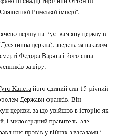
офано шіснадцятирічний Оттон III
Священної Римської імперії.
вячено першу на Русі кам'яну церкву в
(Десятинна церква), зведена за наказом
смерті Федора Варяга і його сина
енників за віру.
Гуго Капета
його єдиний син 15-річний
оролем Держави франків. Він
кун церкви, за що увійшов в історію як
, і милосердний правитель, але
авління провів у війнах з васалами і