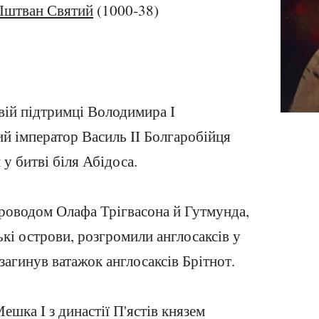
Іштван Святий
(1000-38)
вій підтримці Володимира I
ий імператор Василь II Болгаробійця
у битві біля Абідоса.
проводом Олафа Трігвасона й Гутмунда,
ькі острови, розгромили англосаксів у
загинув ватажок англосаксів Брітнот.
ешка I з династії П'ястів князем