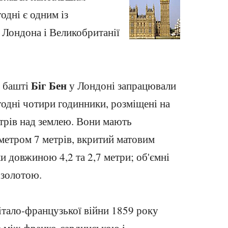
годні є одним із
 Лондона і Великобританії
Біг Бен
 башті
у Лондоні запрацювали
годні чотири годинники, розміщені на
етрів над землею. Вони мають
метром 7 метрів, вкритий матовим
ки довжиною 4,2 та 2,7 метри; об'ємні
озолотою.
-італо-французької війни 1859 року