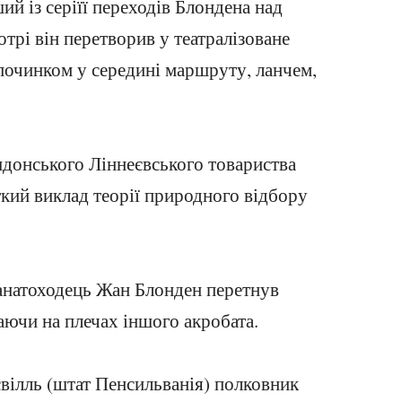
ий із серіїї переходів Блондена над
трі він перетворив у театралізоване
дпочинком у середині маршруту, ланчем,
донського Ліннеєвського товариства
кий виклад теорії природного відбору
анатоходець Жан Блонден перетнув
аючи на плечах іншого акробата.
свілль (штат Пенсильванія) полковник