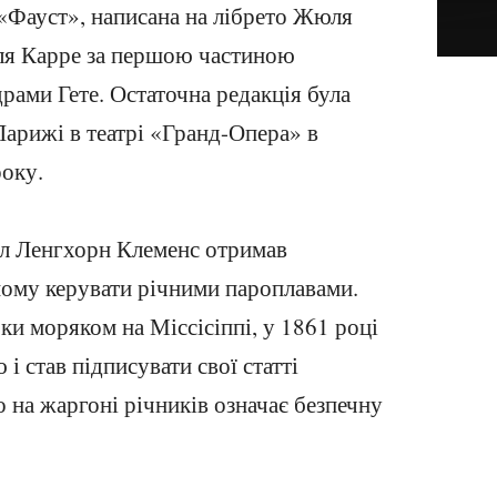
«Фауст», написана на лібрето Жюля
еля Карре за першою частиною
рами Гете. Остаточна редакція була
Парижі в театрі «Гранд-Опера» в
року.
л Ленгхорн Клеменс отримав
йому керувати річними пароплавами.
 моряком на Міссісіппі, у 1861 році
і став підписувати свої статті
 на жаргоні річників означає безпечну