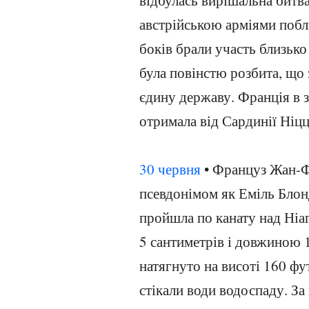
відбулась вирішальна битв
австрійською арміями побл
боків брали участь близько
була повінстю розбита, що 
єдину державу. Франція в з
отримала від Сардинії Ніцц
30 червня
• Француз Жан-Фр
псевдонімом як Еміль Блон
пройшла по канату над Ніа
5 сантиметрів і довжиною 1
натягнуто на висоті 160 фут
стікали води водоспаду. За