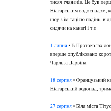
тисяч глядачів. Це був перш
Ніагарським водоспадом, ко
шоу з імітацією падінь, ві
сидячи на канаті і т.п.
1 липня
• В Протоколах лон
вперше опубліковано корот
Чарльза Дарвіна.
18 серпня
• Французький к
Ніагарський водопад, трим
27 серпня
• Біля міста Тіту