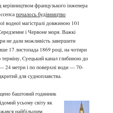
ід керівництвом французького інженера
ессепса
почалось будівництво
ї водної магістралі довжиною 101
ередземне і Червоне моря. Важкі
ери не дали можливість завершити
лише 17 листопада 1869 році, на чотири
о терміну, Суецький канал глибиною до
— 24 метри і по поверхні води — 70-
дкритий для судноплавства.
ущено баштовий годинник
ідомий усьому світу як
важався найбільшим