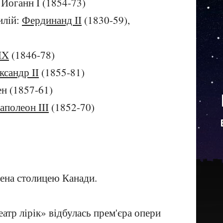
 Йоганн I (1854-73)
илій:
Фердинанд II
(1830-59),
IX
(1846-78)
ксандр II
(1855-81)
н (1857-61)
аполеон III
(1852-70)
ена столицею Канади.
атр лірік» відбулась прем'єра опери