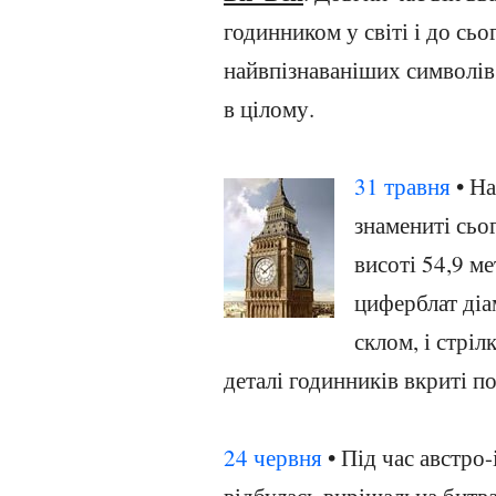
годинником у світі і до сьо
найвпізнаваніших символів
в цілому.
31 травня
• На
знамениті сьо
висоті 54,9 м
циферблат діа
склом, і стріл
деталі годинників вкриті п
24 червня
• Під час австро