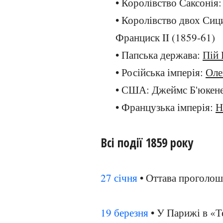
• Королівство Саксонія:
• Королівство двох Сиц
Франциск II (1859-61)
• Папська держава:
Пій 
• Російська імперія:
Оле
• США: Джеймс Б'юкене
• Французька імперія:
Н
Всі події 1859 року
27 січня
• Оттава проголош
19 березня
• У Парижі в «Те