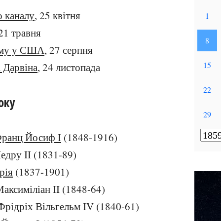
о каналу
, 25 квітня
 21 травня
уму у США
, 27 серпня
 Дарвіна
, 24 листопада
оку
ранц Йосиф I
(1848-1916)
Педру II (1831-89)
рія
(1837-1901)
Максиміліан II (1848-64)
 Фрідріх Вільгельм IV (1840-61)