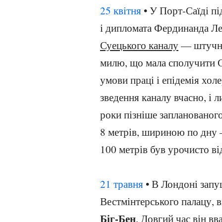
25 квітня
• У Порт-Саїді п
і дипломата Фердинанда Л
Суецького каналу
— штучно
милю, що мала сполучити С
умови праці і епідемія хол
зведення каналу вчасно, і 
роки пізніше запланованог
8 метрів, шириною по дну 
100 метрів був урочисто ві
21 травня
• В Лондоні зап
Вестмінтерського палацу, в
Біг-Бен
. Довгий час він в