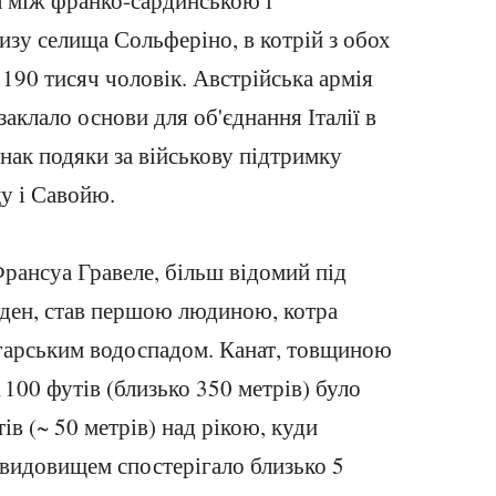
а між франко-сардинською і
изу селища Сольферіно, в котрій з обох
 190 тисяч чоловік. Австрійська армія
заклало основи для об'єднання Італії в
нак подяки за військову підтримку
у і Савойю.
ансуа Гравеле, більш відомий під
ден, став першою людиною, котра
гарським водоспадом. Канат, товщиною
100 футів (близько 350 метрів) було
ів (~ 50 метрів) над рікою, куди
 видовищем спостерігало близько 5