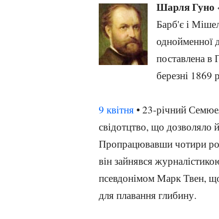
Шарля Гуно
Барб'є і Міш
однойменної д
поставлена в 
березні 1869 
9 квітня
• 23-річний Семюе
свідотцтво, що дозволяло 
Пропрацювавши чотири роки
він зайнявся журналістикою 
псевдонімом Марк Твен, що
для плавання глибину.