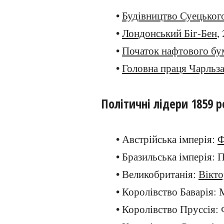
•
Будівництво Суецьког
•
Лондонський Біг-Бен
,
•
Початок нафтового б
•
Головна праця Чарльза
Політичні лідери 1859 р
• Австрійська імперія:
Ф
• Бразильська імперія: 
• Великобританія:
Вікто
• Королівство Баварія: 
• Королівство Пруссія: