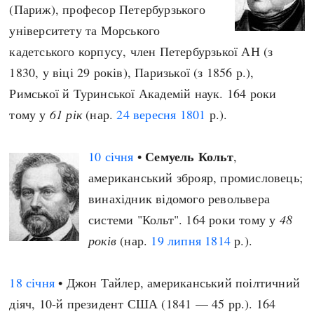
(Париж), професор Петербурзького
університету та Морського
кадетського корпусу, член Петербурзької АН (з
1830, у віці 29 років), Паризької (з 1856 р.),
Римської й Туринської Академій наук. 164 роки
тому у
61 рік
(нар.
24 вересня
1801
р.).
Семуель Кольт
10 січня
•
,
американський зброяр, промисловець;
винахідник відомого револьвера
системи "Кольт". 164 роки тому у
48
років
(нар.
19 липня
1814
р.).
18 січня
• Джон Тайлер, американський поілтичний
діяч, 10-й президент США (1841 — 45 рр.). 164