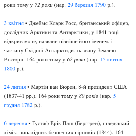
роки тому у
72 роки
(нар.
29 березня
1790
р.).
3 квітня
• Джеймс Кларк Росс, британський офіцер,
дослідник Арктики та Антарктики; у 1841 році
відкрив море, назване пізніше його іменем, і
частину Східної Антарктиди, названу Землею
Вікторії. 164 роки тому у
62 роки
(нар.
15 квітня
1800
р.).
24 липня
• Мартін ван Бюрен, 8-й президент США
(1837-41 рр.). 164 роки тому у
80 років
(нар.
5
грудня
1782
р.).
6 вересня
• Густаф Ерік Паш (Берггрен), шведський
хімік; винахідник безпечних сірників (1844). 164