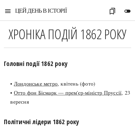
ЦЕЙ ДЕНЬ В ІСТОРІЇ
menu
bookmarks
toggle_off
ХРОНІКА ПОДІЙ 1862 РОКУ
Головні події 1862 року
•
Лондонське метро
, квітень (фото)
•
Отто фон Бісмарк — прем'єр-міністр Пруссії
, 23
вересня
Політичні лідери 1862 року