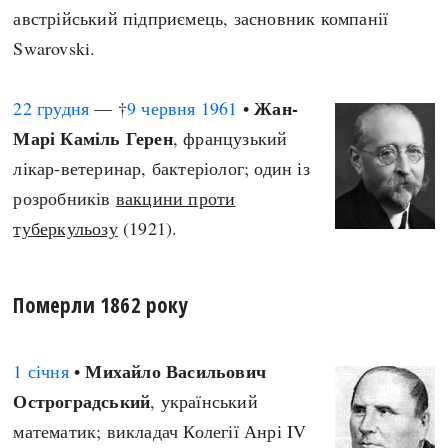
австрійський підприємець, засновник компанії
Swarovski.
Жан-
22 грудня
— †
9 червня
1961
•
Марі Каміль Герен
, французький
лікар-ветеринар, бактеріолог; один із
розробників
вакцини проти
туберкульозу
(1921).
Померли 1862 року
Михайло Васильович
1 січня
•
Остроградський
, український
математик; викладач Колегії Анрі IV