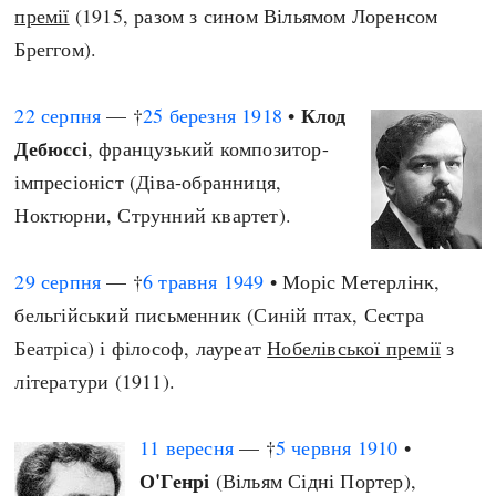
премії
(1915, разом з сином Вільямом Лоренсом
Бреггом).
Клод
22 серпня
— †
25 березня
1918
•
Дебюссі
, французький композитор-
імпресіоніст (Діва-обранниця,
Ноктюрни, Струнний квартет).
29 серпня
— †
6 травня
1949
• Моріс Метерлінк,
бельгійський письменник (Синій птах, Сестра
Беатріса) і філософ, лауреат
Нобелівської премії
з
літератури (1911).
11 вересня
— †
5 червня
1910
•
О'Генрі
(Вільям Сідні Портер),