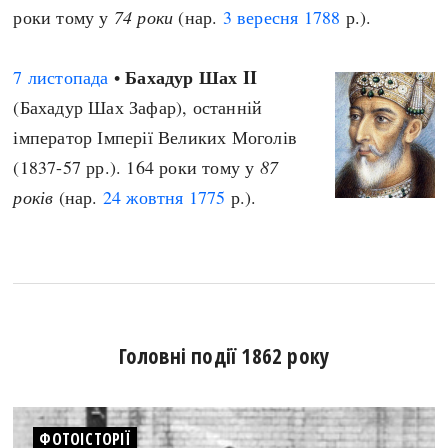
роки тому у
74 роки
(нар.
3 вересня
1788
р.).
Бахадур Шах II
7 листопада
•
(Бахадур Шах Зафар), останній
імператор Імперії Великих Моголів
(1837-57 рр.). 164 роки тому у
87
років
(нар.
24 жовтня
1775
р.).
Головні події 1862 року
ФОТОІСТОРІЇ