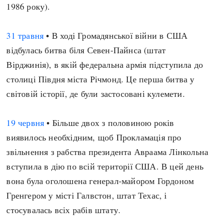
1986 року).
31 травня
• В ході Громадянської війни в США
відбулась битва біля Севен-Пайнса (штат
Вірджинія), в якій федеральна армія підступила до
столиці Півдня міста Річмонд. Це перша битва у
світовій історії, де були застосовані кулемети.
19 червня
• Більше двох з половиною років
виявилось необхідним, щоб Прокламація про
звільнення з рабства президента Авраама Лінкольна
вступила в дію по всій території США. В цей день
вона була оголошена генерал-майором Гордоном
Гренгером у місті Галвстон, штат Техас, і
стосувалась всіх рабів штату.