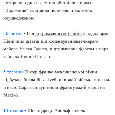
чотирьох годин взаємних обстрілів з гармат
Регіони
Індекси
"Вірджинія" залишила поле бою практично
Австралія
Нові статті
неушкодженою.
Азія
Популярні статті
Америка
Всі статті
26 квітня
• В ході
громадянської війни
Західна армія
А(нта)рктика
Визначальні події
Північних штатів під командуванням генерал-
Африка
#Хештеги
майора Улісса Гранта, підтримувана флотом з моря,
Європа
Автори
зайняла Новий Орлеан.
done
5 травня
• В ході франко-мексиканської війни
відбулась битва біля Пуебли, в якій війська генерала
Ігнасіо Сарагоси зупинили французький марш на
Мехіко.
14 травня
• Швейцарець Адольф Ніколь