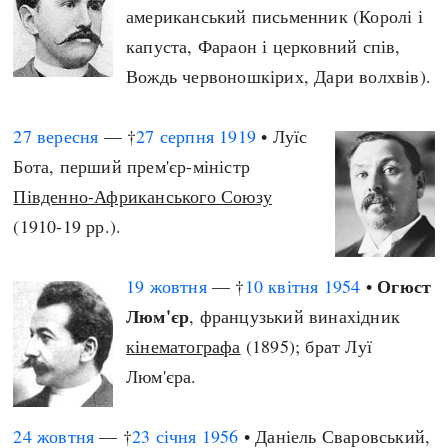
американський письменник (Королі і
капуста, Фараон і церковний спів,
Вождь червоношкірих, Дари волхвів).
27 вересня
— †
27 серпня
1919
•
Луїс
Бота, перший прем'єр-міністр
Південно-Африканського Союзу
(1910-19 рр.).
Огюст
19 жовтня
— †
10 квітня
1954
•
Люм'єр
, французький винахідник
кінематографа
(1895); брат Луї
Люм'єра.
24 жовтня
— †
23 січня
1956
• Даніель Сваровський,