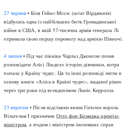
27 червня
• Біля Гейнс-Міллс (штат Вірджинія)
відбулась одна із найбільших битв Громадянської
війни в США, в якій 57-тисячна армія генерала Лі
отримала свою першу перемогу над армією Півночі.
4 липня
• Під час пікніка Чарльз Джонсон почав
розповідати Алісі Лінделл історію дівчинки, котра
попала у Країну чудес. Ця та інші розповіді лягли в
основу книги «Аліса в Країні чудес», виданої рівно
через три роки під всевдонімом Льюіс Керролла.
23 вересня
• Після відставки князя Гогнлое король
Вільгельм I призначив
Отто фон Бісмарка прем'єр-
міністром
, а згодом і міністром іноземних справ