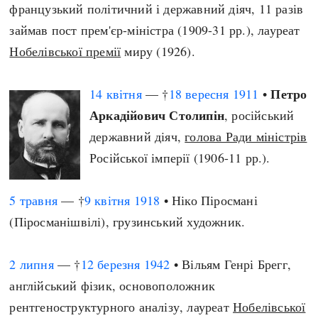
французький політичний і державний діяч, 11 разів
займав пост прем'єр-міністра (1909-31 рр.), лауреат
Нобелівської премії
миру (1926).
Петро
14 квітня
— †
18 вересня
1911
•
Аркадійович Столипін
, російський
державний діяч,
голова Ради міністрів
Російської імперії (1906-11 рр.).
5 травня
— †
9 квітня
1918
• Ніко Піросмані
(Піросманішвілі), грузинський художник.
2 липня
— †
12 березня
1942
• Вільям Генрі Брегг,
англійський фізик, основоположник
рентгеноструктурного аналізу, лауреат
Нобелівської