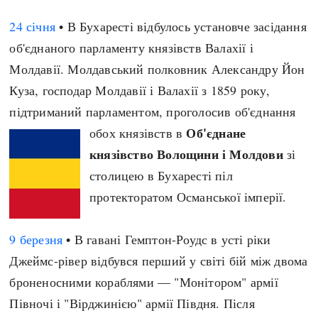
Архітектура і будівництво
Козацька доба
24 січня
• В Бухаресті відбулось установче засідання
Битви і війни
Українська революція
об'єднаного парламенту князівств Валахії і
Катастрофи
Україна радянська
Молдавії. Молдавський полковник Александру Йон
Кримінал
Україна незалежна
Куза, господар Молдавії і Валахії з 1859 року,
Культура і мистецтво
ЗНО
підтриманий парламентом, проголосив об'єднання
Людина і суспільство
Об'єднане
обох князівств в
Хронологія
Наука, освіта і техніка
князівство Волощини і Молдови
зі
Античні часи
Особистості
столицею в Бухаресті піл
Темні віки
Подорожі і відкриття
протекторатом Османської імперії.
Високе Середньовіччя
Політика
Пізнє Середньовіччя
Релігія
9 березня
• В гавані Гемптон-Роудс в усті ріки
Нова історія
Розваги і дозвілля
Джеймс-рівер відбувся перший у світі бій між двома
Новітня історія
Спорт
броненосними кораблями — "Монітором" армії
Наш час
Чудеса світу
Півночі і "Вірджинією" армії Півдня. Після