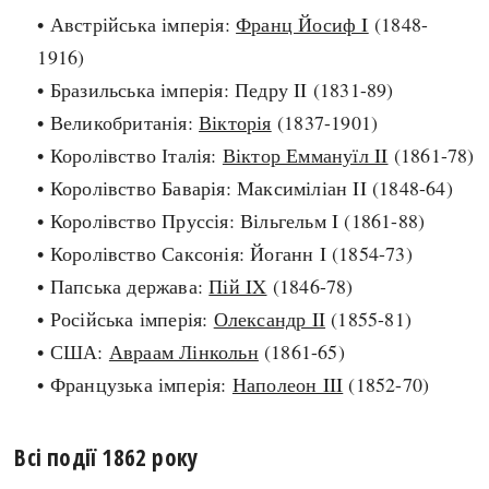
• Австрійська імперія:
Франц Йосиф I
(1848-
search
1916)
• Бразильська імперія: Педру II (1831-89)
• Великобританія:
Вікторія
(1837-1901)
• Королівство Італія:
Віктор Еммануїл II
(1861-78)
СЬОГОДНІ
ПОДКАСТИ
• Королівство Баварія: Максиміліан II (1848-64)
ЗАГОЛОВКИ
КРУГЛІ ДАТИ
• Королівство Пруссія: Вільгельм I (1861-88)
ПРАВИЛА ЖИТТЯ
ФОТОІСТОРІЇ
• Королівство Саксонія: Йоганн I (1854-73)
ВИ (НЕ) ЗНАЛИ
ІНФОГРАФІКА
• Папська держава:
Пій IX
(1846-78)
КАРТИ
ПРЯМА МОВА
• Російська імперія:
Олександр II
(1855-81)
НОТА БЕНЕ
МОЯ ІСТОРІЯ
• США:
Авраам Лінкольн
(1861-65)
• Французька імперія:
Наполеон III
(1852-70)
Всі події 1862 року
Рубрики
Україна
Авіація і космонавтика
Княжа доба