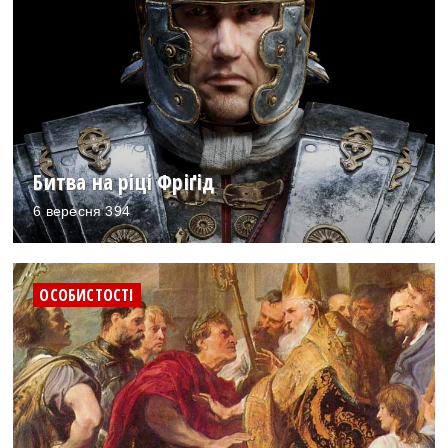
Битва на ріці Фріґід
6 вересня 394
ОСОБИСТОСТІ