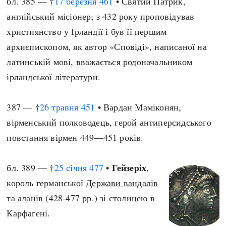
бл. 385 — †
17 березня
461
• Святий Патрик,
англійський місіонер; з 432 року проповідував
християнство у Ірландії і був її першим
архиєпископом, як автор «Сповіді», написаної на
латинській мові, вважається родоначальником
ірландської літератури.
387 — †
26 травня
451
• Вардан Маміконян,
вірменський полководець, герой антиперсидського
повстання вірмен 449—451 років.
Гейзеріх
бл. 389 — †
25 січня
477
•
,
король германської
Держави вандалів
та аланів
(428-477 рр.) зі столицею в
Карфагені.