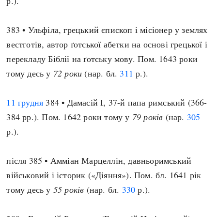
р.).
383 • Ульфіла, грецький єпископ і місіонер у землях
вестготів, автор ґотської абетки на основі грецької і
перекладу Біблії на ґотську мову. Пом. 1643 роки
тому десь у
72 роки
(нар. бл.
311
р.).
11 грудня
384 • Дамасій I, 37-й папа римський (366-
384 рр.). Пом. 1642 роки тому у
79 років
(нар.
305
р.).
після 385 • Амміан Марцеллін, давньоримський
військовий і історик («Діяння»). Пом. бл. 1641 рік
тому десь у
55 років
(нар. бл.
330
р.).