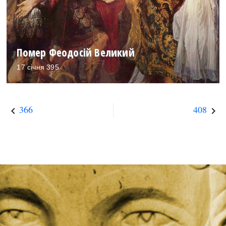
Помер Феодосій Великий
17 січня 395
366
408
keyboard_arrow_left
keyboard_arrow_right