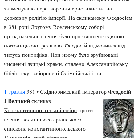
знаменувало перетворення християнства на
державну релігію імперії. На скликаному Феодосієм
в 381 році Другому Вселенському соборі
ортодоксальне вчення було проголошене єдиною
(католицькою) релігією. Феодосій відмовився від
титула понтифіка. При ньому було зруйновані
численні язицькі храми, спалено Александрійську
бібліотеку, заборонені Олімпійські ігри.
Феодосій
1 травня
381 • Cхідноримський імператор
I Великий
скликав
Константинопольський собор
проти
вчення колишнього аріанського
єпископа константинопольського
Македонія, який відкидав