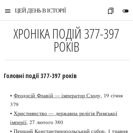
ЦЕЙ ДЕНЬ В ІСТОРІЇ
menu
bookmarks
toggle_off
ХРОНІКА ПОДІЙ 377-397
РОКІВ
Головні події 377-397 років
•
Феодосій Флавій — імператор Сходу
, 19 січня
379
•
Християнство — державна релігія Римської
імперії
, 27 лютого 380
•
Перший Константинопольський собор
, 1 травня