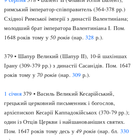
римський імператор-співправитель (364-378 рр.)
Східної Римської імперії з династії Валентиніана;
молодший брат імператора Валентиніана I. Пом.
1648 років тому у
50 років
(нар.
328
р.).
379 • Шапур Великий (Шапур II), 10-й шахіншах
Ірану (309-379 рр.) з династії Сасанідів. Пом. 1647
років тому у
70 років
(нар.
309
р.).
1 січня
379 • Василь Великий Кесарійський,
грецький церковний письменник і богослов,
архієпископ Кесарії Каппадокійськох (370-79 рр.);
один із Отців Церкви і найшанованіших святих.
Пом. 1647 років тому десь у
49 років
(нар. бл.
330