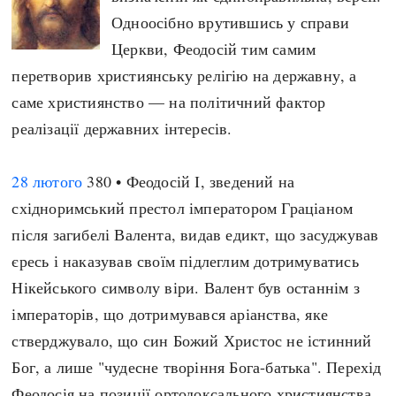
Одноосібно врутившись у справи
Церкви, Феодосій тим самим
перетворив християнську релігію на державну, а
саме християнство — на політичний фактор
реалізації державних інтересів.
28 лютого
380 • Феодосій І, зведений на
східноримський престол імператором Граціаном
після загибелі Валента, видав едикт, що засуджував
єресь і наказував своїм підлеглим дотримуватись
Нікейського символу віри. Валент був останнім з
імператорів, що дотримувався аріанства, яке
стверджувало, що син Божий Христос не істинний
Бог, а лише "чудесне творіння Бога-батька". Перехід
Феодосія на позиції ортодоксального християнства