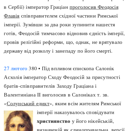
Регіони
Індекси
в Сербії) імператор Граціан
проголосив Феодосія
Австралія
Нові статті
Флавія
співправителем східної частини Римської
Азія
Популярні статті
імперії. Зумівши за два роки зупинити нашестя
Америка
Всі статті
готів, Феодосій тимчасово відновив єдність імперії,
А(нта)рктика
Визначальні події
провів релігійні реформи, що, однак, не врятувало
Африка
#Хештеги
державу від розколу і занепаду по його смерті.
Європа
Автори
27 лютого
380 • Під впливом єпископа Салонік
Асхолія імператор Сходу Феодосій за присутності
done
братів-співправителів Заходу Граціана і
Валентиніана II виголосив в Салоніках т. зв.
«
Солунський едикт
», яким всім жителям Римської
імперії наказувалось сповідувати
християнство
у його нікейській,
визначеній як єдиноправильна, версії.