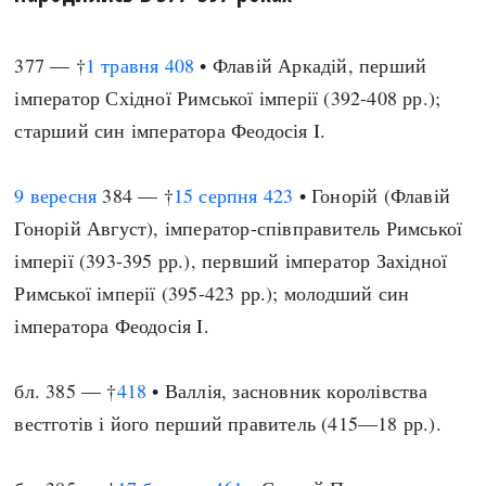
377 — †
1 травня
408
• Флавій Аркадій, перший
імператор Східної Римської імперії (392-408 рр.);
старший син імператора Феодосія I.
9 вересня
384 — †
15 серпня
423
• Гонорій (Флавій
Гонорій Август), імператор-співправитель Римської
імперії (393-395 рр.), первший імператор Західної
Римської імперії (395-423 рр.); молодший син
імператора Феодосія I.
бл. 385 — †
418
• Валлія, засновник королівства
вестготів і його перший правитель (415—18 рр.).