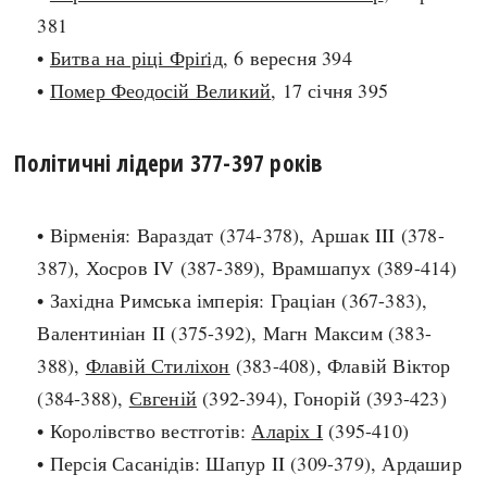
381
search
•
Битва на ріці Фріґід
, 6 вересня 394
•
Помер Феодосій Великий
, 17 січня 395
Політичні лідери 377-397 років
СЬОГОДНІ
ПОДКАСТИ
ЗАГОЛОВКИ
КРУГЛІ ДАТИ
• Вірменія: Вараздат (374-378), Аршак III (378-
ПРАВИЛА ЖИТТЯ
ФОТОІСТОРІЇ
387), Хосров IV (387-389), Врамшапух (389-414)
ВИ (НЕ) ЗНАЛИ
ІНФОГРАФІКА
• Західна Римська імперія: Граціан (367-383),
КАРТИ
ПРЯМА МОВА
Валентиніан II (375-392), Магн Максим (383-
НОТА БЕНЕ
МОЯ ІСТОРІЯ
388),
Флавій Стиліхон
(383-408), Флавій Віктор
(384-388),
Євгеній
(392-394), Гонорій (393-423)
• Королівство вестготів:
Аларіх I
(395-410)
Рубрики
Україна
• Персія Сасанідів: Шапур II (309-379), Ардашир
Авіація і космонавтика
Княжа доба