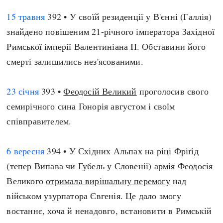
15 травня
392 • У своїй резиденції у В'єнні (Галлія)
знайдено повішеним 21-річного імператора Західної
Римської імперії Валентиніана II. Обставини його
смерті залишились нез'ясованими.
23 січня
393 •
Феодосій Великий
проголосив свого
семирічного сина Гонорія августом і своїм
співправителем.
6 вересня
394 • У Східних Альпах на ріці Фріґід
(тепер Випава чи Губель у Словенії) армія Феодосія
Великого
отримала вирішальну перемогу
над
військом узурпатора Євгенія. Це дало змогу
востаннє, хоча й ненадовго, встановити в Римській