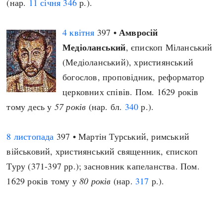
(нар.
11 січня
346
р.).
Амвросій
4 квітня
397 •
Медіоланський
, єпископ Міланський
(Медіоланський), християнський
богослов, проповідник, реформатор
церковних співів. Пом. 1629 років
тому десь у
57 років
(нар. бл.
340
р.).
8 листопада
397 • Мартін Турський, римський
військовий, християнський священник, єпископ
Туру (371-397 рр.); засновник капеланства. Пом.
1629 років тому у
80 років
(нар.
317
р.).