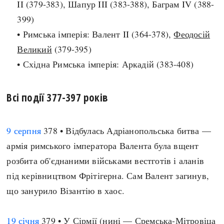
II (379-383), Шапур III (383-388), Баграм IV (388-
Архітектура і будівництво
Козацька доба
399)
Битви і війни
Українська революція
• Римська імперія: Валент II (364-378),
Феодосій
Катастрофи
Україна радянська
Великий
(379-395)
Кримінал
Україна незалежна
• Східна Римська імперія: Аркадій (383-408)
Культура і мистецтво
ЗНО
Людина і суспільство
Всі події 377-397 років
Хронологія
Наука, освіта і техніка
Античні часи
Особистості
Темні віки
9 серпня
378 • Відбулась Адріанопольська битва —
Подорожі і відкриття
Високе Середньовіччя
армія римського імператора Валента була вщент
Політика
Пізнє Середньовіччя
розбита об'єднаними військами вестготів і аланів
Релігія
Нова історія
під керівництвом Фрітігерна. Сам Валент загинув,
Розваги і дозвілля
Новітня історія
що занурило Візантію в хаос.
Спорт
Наш час
Чудеса світу
19 січня
379 • У Сірмії (нині — Сремська-Мітровіца