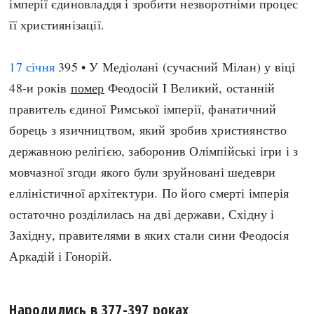
імперії єдиновладдя і зробити незворотніми процес
її християнізації.
17 січня
395 • У Медіолані (сучасний Мілан) у віці
48-и років
помер
Феодосій I Великий, останній
правитель єдиної Римської імперії, фанатичний
борець з язичництвом, який зробив християнство
державною релігією, заборонив Олімпійські ігри і з
мовчазної згоди якого були зруйновані шедеври
елліністичної архітектури. По його смерті імперія
остаточно розділилась на дві держави, Східну і
Західну, правителями в яких стали сини Феодосія
Аркадій і Гонорій.
Народились в 377-397 роках