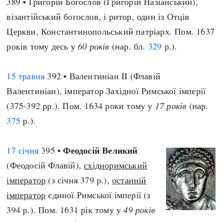
389 • Григорій Богослов (Григорій Назіанський),
візантійський богослов, і ритор, один із Отців
Церкви, Константинопольський патріарх. Пом. 1637
років тому десь у
60 років
(нар. бл.
329
р.).
15 травня
392 • Валентиніан II (Флавій
Валентиніан), імператор Західної Римської імперії
(375-392 рр.). Пом. 1634 роки тому у
17 років
(нар.
375
р.).
Феодосій Великий
17 січня
395 •
(Феодосій Флавій),
східноримський
імператор
(з січня 379 р.),
останній
імператор
єдиної Римської імперії (з
394 р.). Пом. 1631 рік тому у
49 років