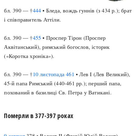
бл. 390 — †
444
• Бледа, вождь гуннів (з 434 р.); брат
і співправитель Аттіли.
бл. 390 — †
455
• Проспер Тірон (Проспер
Аквітанський), римський богослов, історик
(«Коротка хроніка»).
бл. 390 — †
10 листопада
461
• Лев I (Лев Великий),
45-й папа Римський (440-461 рр.); перший папа,
похований в базилиці Св. Петра у Ватикані.
Померли в 377-397 роках
9 серпня
378 • Валент II (Флавій Юлій Валент),