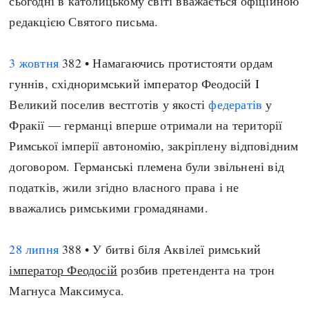
сьогодні в католицькому світі вважається офіційною
редакцією Святого письма.
3 жовтня
382 • Намагаючись протистояти ордам
гуннів, східноримський імператор Феодосій I
Великий поселив вестготів у якості
федератів
у
Фракії — германці вперше отримали на території
Римської імперії автономію, закріплену відповідним
договором. Германські племена були звільнені від
податків, жили згідно власного права і не
вважались римськими громадянами.
28 липня
388 • У битві біля Аквілеї римський
імператор Феодосій
розбив претендента на трон
Магнуса Максимуса.