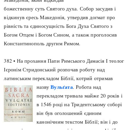
божественну суть Святого духа. Собор засудив і
відкинув єресь Македонія, утвердив догмат про
рівність та єдиносущність Бога Духа Святого з
Богом Отцем і Богом Сином, а також проголосив
Константинополь другим Римом.
382 • На прохання Папи Римського Дамасія I теолог
Ієронім Стридонський розпочав роботу над
латинським перекладом Біблії, котрий отримав
Вульґата
назву
. Робота над
перекладом тривала майже 20 років і
в 1546 році на Тридентському соборі
він був оголошений єдиним
канонічним текстом Біблії; він і до