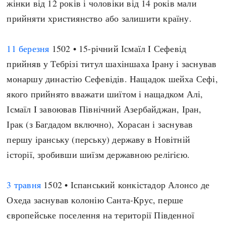
жінки від 12 років і чоловіки від 14 років мали
прийняти християнство або залишити країну.
11 березня
1502 • 15-річний Ісмаїл I Сефевід
прийняв у Тебрізі титул шахіншаха Ірану і заснував
монаршу династію Сефевідів. Нащадок шейха Сефі,
якого прийнято вважати шиїтом і нащадком Алі,
Ісмаїл I завоював Північний Азербайджан, Іран,
Ірак (з Багдадом включно), Хорасан і заснував
першу іранську (перську) державу в Новітній
історії, зробивши шиїзм державною релігією.
3 травня
1502 • Іспанський конкістадор Алонсо де
Охеда заснував колонію Санта-Крус, перше
європейське поселення на території Південної