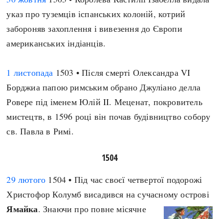
указ про туземців іспанських колоній, котрий
забороняв захоплення і вивезення до Європи
американських індіанців.
1 листопада
1503 • Після смерті Олександра VI
Борджиа папою римським обрано Джуліано делла
Ровере під іменем Юлій II. Меценат, покровитель
мистецтв, в 1596 році він почав будівництво собору
св. Павла в Римі.
1504
29 лютого
1504 • Під час своєї четвертої подорожі
Христофор Колумб висадився на сучасному острові
Ямайка
. Знаючи про повне місячне