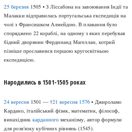
25 березня
1505 • З Ліссабона на завоювання Індії та
Малакки відправилась португальська експедиція на
чолі з Франсишком Алмейдою. В плавання було
споряджено 22 кораблі, на одному з яких перебував
бідний дворянин Фердинанд Магеллан, котрий
пізніше прославився першою кругосвітньою
експедицією.
Народились в 1501-1505 роках
24 вересня
1501 — †
21 вересня
1576
• Джироламо
Кардано, італійський фізик, математик, філософ,
винахідник
карданного
механізму, автор формули
для розв'язку кубічних рівнянь (1545).