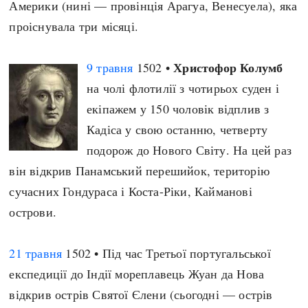
Америки (нині — провінція Арагуа, Венесуела), яка
проіснувала три місяці.
Христофор Колумб
9 травня
1502 •
на чолі флотилії з чотирьох суден і
екіпажем у 150 чоловік відплив з
Кадіса у свою останню, четверту
подорож до Нового Світу. На цей раз
він відкрив Панамський перешийок, територію
сучасних Гондураса і Коста-Ріки, Кайманові
острови.
21 травня
1502 • Під час Третьої португальської
експедиції до Індії мореплавець Жуан да Нова
відкрив острів Святої Єлени (сьогодні — острів