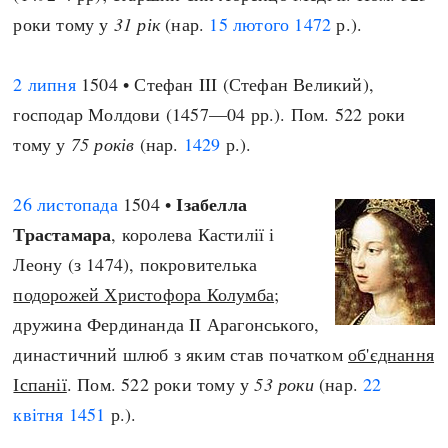
роки тому у
31 рік
(нар.
15 лютого
1472
р.).
2 липня
1504 • Стефан III (Стефан Великий),
господар Молдови (1457—04 рр.). Пом. 522 роки
тому у
75 років
(нар.
1429
р.).
Ізабелла
26 листопада
1504 •
Трастамара
, королева Кастилії і
Леону (з 1474), покровителька
подорожей Христофора Колумба
;
дружина Фердинанда II Арагонського,
династичний шлюб з яким став початком
об'єднання
Іспанії
. Пом. 522 роки тому у
53 роки
(нар.
22
квітня
1451
р.).