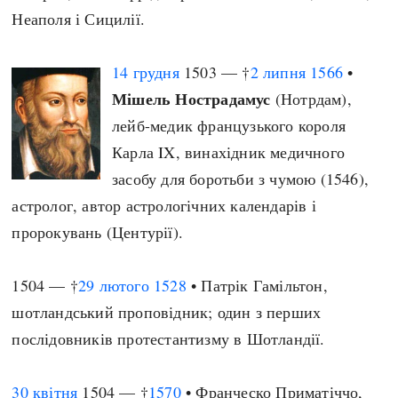
Неаполя і Сицилії.
14 грудня
1503 — †
2 липня
1566
•
Мішель Нострадамус
(Нотрдам),
лейб-медик французького короля
Карла IX, винахідник медичного
засобу для боротьби з чумою (1546),
астролог, автор астрологічних календарів і
пророкувань (Центурії).
1504 — †
29 лютого
1528
• Патрік Гамільтон,
шотландський проповідник; один з перших
послідовників протестантизму в Шотландії.
30 квітня
1504 — †
1570
• Франческо Приматіччо,