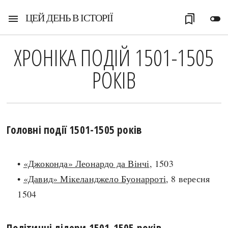
ЦЕЙ ДЕНЬ В ІСТОРІЇ
menu
bookmarks
toggle_off
ХРОНІКА ПОДІЙ 1501-1505
РОКІВ
Головні події 1501-1505 років
•
«Джоконда» Леонардо да Вінчі
, 1503
•
«Давид» Мікеланджело Буонарроті
, 8 вересня
1504
Політичні лідери 1501-1505 років