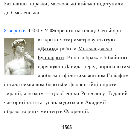
Зазнавши поразки, московські війська відступили
до Смоленська.
8 вересня
1504 • У Флоренції на площі Сеньйорії
статую
віткрито чотириметрову
«
Давид
»
роботи
Мікеланджело
Буонарроті
. Вона зображає біблійного
царя юдеїв Давида перед вирішальним
двобоєм із філістимлянином Голіафом
і стала символом боротьби флорентійців проти
тиранії, а згодом — цілої епохи Ренесансу. В даний
час оригінал статуї знаходиться в Академії
образотворчих мистецтв Флоренції.
1505