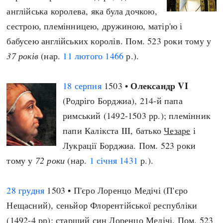
англійська королева, яка була дочкою,
сестрою, племінницею, дружиною, матір'ю і
бабусею англійських королів. Пом. 523 роки тому у
37 років
(нар.
11 лютого
1466
р.).
Олександр VI
18 серпня
1503 •
(Родріго Борджиа), 214-й папа
римський (1492-1503 рр.); племінник
папи Калікста III, батько
Чезаре
і
Лукрації Борджиа. Пом. 523 роки
тому у
72 роки
(нар.
1 січня
1431
р.).
28 грудня
1503 • П'єро Лоренцо Медічі (П'єро
Нещасний), сеньйор Флорентійської республіки
(1492-4 рр); старший син Лоренцо Медічі. Пом. 523