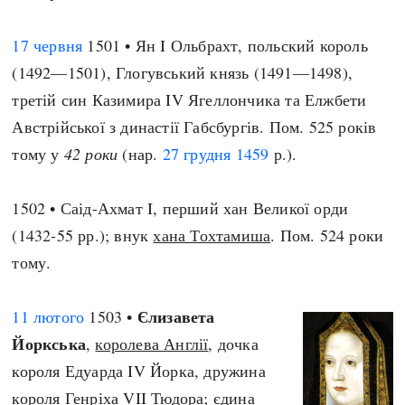
17 червня
1501 • Ян I Ольбрахт, польский король
(1492—1501), Глогувський князь (1491—1498),
третій син Казимира IV Ягеллончика та Елжбети
Австрійської з династії Габсбургів. Пом. 525 років
тому у
42 роки
(нар.
27 грудня
1459
р.).
1502 • Саід-Ахмат I, перший хан Великої орди
(1432-55 рр.); внук
хана Тохтамиша
. Пом. 524 роки
тому.
Єлизавета
11 лютого
1503 •
Йоркська
,
королева Англії
, дочка
короля Едуарда IV Йорка, дружина
короля Генріха VII Тюдора; єдина