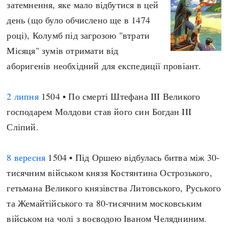
затемнення, яке мало відбутися в цей
день (що було обчислено ще в 1474
році), Колумб під загрозою "втрати
Місяця" зумів отримати від
аборигенів необхідний для експедиції провіант.
2 липня
1504 • По смерті Штефана III Великого
господарем Молдови став його син Богдан III
Сліпий.
8 вересня
1504 • Під Оршею відбулась битва між 30-
тисячним військом князя Костянтина Острозького,
гетьмана Великого князівства Литовського, Руського
та Жемайтійського та 80-тисячним московським
військом на чолі з воєводою Іваном Челядниним.