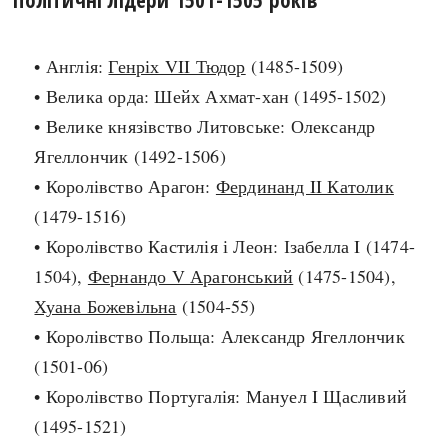
search
• Англія:
Генріх VII Тюдор
(1485-1509)
• Велика орда: Шейх Ахмат-хан (1495-1502)
• Велике князівство Литовське: Олександр
Ягеллончик (1492-1506)
СЬОГОДНІ
ПОДКАСТИ
• Королівство Арагон:
Фердинанд II Католик
ЗАГОЛОВКИ
КРУГЛІ ДАТИ
(1479-1516)
ПРАВИЛА ЖИТТЯ
ФОТОІСТОРІЇ
• Королівство Кастилія і Леон: Ізабелла I (1474-
ВИ (НЕ) ЗНАЛИ
ІНФОГРАФІКА
1504),
Фернандо V Арагонський
(1475-1504),
КАРТИ
ПРЯМА МОВА
Хуана Божевільна
(1504-55)
НОТА БЕНЕ
МОЯ ІСТОРІЯ
• Королівство Польща: Александр Ягеллончик
(1501-06)
• Королівство Португалія: Мануел I Щасливий
Рубрики
Україна
(1495-1521)
Авіація і космонавтика
Княжа доба