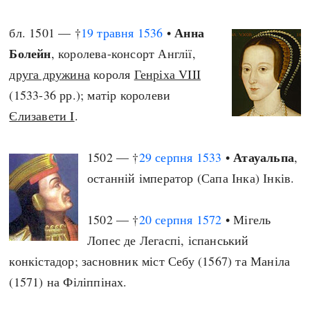
Анна
бл. 1501 — †
19 травня
1536
•
Болейн
, королева-консорт Англії,
друга дружина
короля
Генріха VIII
(1533-36 рр.); матір королеви
Єлизавети I
.
Атауальпа
1502 — †
29 серпня
1533
•
,
останній імператор (Сапа Інка) Інків.
1502 — †
20 серпня
1572
• Мігель
Лопес де Легаспі, іспанський
конкістадор; засновник міст Себу (1567) та Маніла
(1571) на Філіппінах.