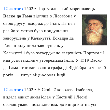
12 лютого
1502 • Португальський мореплавець
Васко да Гама
відплив з Ліссабона у
свою другу подорож до Індії. На цей
раз його метою було придушення
заворушень у Калькутті. Ескадра да
Гама придушила заворушень у
Калькутті і було затверджено зверхність Португалії
над усім західним узбережжям Індії. У 1519 Васко
да Гама отримав звання графа ді Відіґейра, а через 5
років — титул віце-короля Індії.
12 лютого
1502 • У Севільї королева Ізабелла,
видала едикт яким іслам у Кастилії і Леоні
оголошувався поза законом: до кінця квітня усі