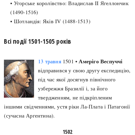
• Угорське королівство: Владислав II Ягеллончик
Регіони
Індекси
Австралія
(1490-1516)
Нові статті
Азія
• Шотландія: Яків IV (1488-1513)
Популярні статті
Америка
Всі статті
А(нта)рктика
Визначальні події
Всі події 1501-1505 років
Африка
#Хештеги
Європа
Автори
Амеріго Веспуччі
13 травня
1501 •
відправився у свою другу експедицію,
під час якої досягнув північного
done
узбережжя Бразилії і, за його
твердженням, не підкріпленим
іншими свідченнями, устя ріки Ла-Плата і Патагонії
(сучасна Аргентина).
1502