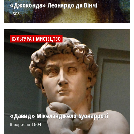
«Джоконда» Леонардо да Вінчі
1503
КУЛЬТУРА І МИСТЕЦТВО
«Давид» Мікеланджело Буонарроті
8 вересня 1504