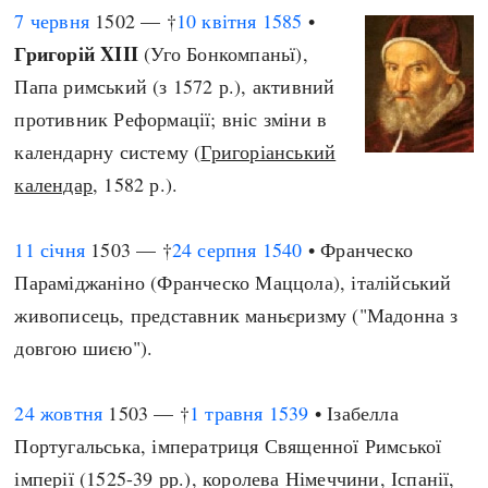
7 червня
1502 — †
10 квітня
1585
•
Григорій XIII
(Уго Бонкомпаньї),
Папа римський (з 1572 р.), активний
противник Реформації; вніс зміни в
календарну систему (
Григоріанський
календар
, 1582 р.).
11 січня
1503 — †
24 серпня
1540
• Франческо
Параміджаніно (Франческо Маццола), італійський
живописець, представник маньєризму ("Мадонна з
довгою шиєю").
24 жовтня
1503 — †
1 травня
1539
• Ізабелла
Португальська, імператриця Священної Римської
імперії (1525-39 рр.), королева Німеччини, Іспанії,