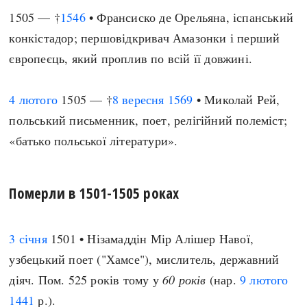
1505 — †
1546
• Франсиско де Орельяна, іспанський
конкістадор; першовідкривач Амазонки і перший
європеєць, який проплив по всій її довжині.
4 лютого
1505 — †
8 вересня
1569
• Миколай Рей,
польський письменник, поет, релігійний полеміст;
«батько польської літератури».
Померли в 1501-1505 роках
3 січня
1501 • Нізамаддін Мір Алішер Навої,
узбецький поет ("Хамсе"), мислитель, державний
діяч. Пом. 525 років тому у
60 років
(нар.
9 лютого
1441
р.).