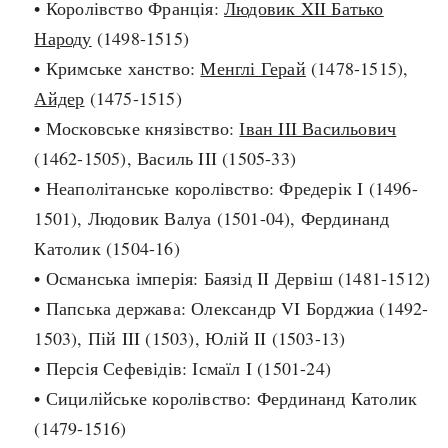
• Королівство Франція:
Людовик XII Батько
Архітектура і будівництво
Козацька доба
Народу
(1498-1515)
Битви і війни
Українська революція
• Кримське ханство:
Менглі Герай
(1478-1515),
Катастрофи
Україна радянська
Айдер
(1475-1515)
Кримінал
Україна незалежна
• Московське князівство:
Іван III Васильович
Культура і мистецтво
ЗНО
(1462-1505), Василь III (1505-33)
Людина і суспільство
• Неаполітанське королівство: Фредерік I (1496-
Хронологія
Наука, освіта і техніка
1501), Людовик Валуа (1501-04), Фердинанд
Античні часи
Особистості
Католик (1504-16)
Темні віки
Подорожі і відкриття
• Османська імперія: Баязід II Дервіш (1481-1512)
Високе Середньовіччя
Політика
• Папська держава: Олександр VI Борджиа (1492-
Пізнє Середньовіччя
Релігія
1503), Пій III (1503), Юлій II (1503-13)
Нова історія
Розваги і дозвілля
• Персія Сефевідів: Ісмаїл I (1501-24)
Новітня історія
Спорт
• Сицилійське королівство: Фердинанд Католик
Наш час
Чудеса світу
(1479-1516)