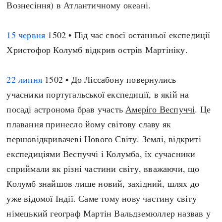
Вознесіння) в Атлантичному океані.
15 червня
1502 • Під час своєї останньої експедиції
Христофор Колумб відкрив острів Мартініку.
22 липня
1502 • До Ліссабону повернулись
учасники португальської експедиції, в якій на
посаді астронома брав участь
Амеріго Веспуччі
. Це
плавання принесло йому світову славу як
першовідкривачеві Нового Світу. Землі, відкриті
експедиціями Веспуччі і Колумба, їх сучасники
сприймали як різні частини світу, вважаючи, що
Колумб знайшов лише новий, західний, шлях до
уже відомої Індії. Саме тому нову частину світу
німецький географ Мартін Вальдземюллер назвав у