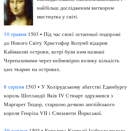
найбільш дослідженим витвором
мистецтва у світі.
10 травня
1503 • Під час своєї останньої подорожі
до Нового Світу Христофор Колумб відкрив
Кайманові острови, котрі були ним названі
Черепаховими через неймовірно велику кількість
цих тварин на островах.
8 серпня
1503 • У Холірудському абатстві Единбургу
король Шотландії Яків IV Стюарт одружився з
Маргарет Тюдор, старшою дочкою англійського
короля Генріха VII і Єлизавети Йоркської.
30 жовтня
1503 • Королева Кастилії Ізабелла видала