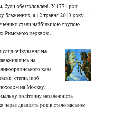
, були обезголовлені. У 1771 році
ику блаженних, а 12 травня 2013 року —
мученики стали найбільшою групою
них Римською церквою.
на
місяця очікування
енаважившись на
великоординського хана
овські степи, щоб
походом на Москву.
рмальну політичну незалежність
е через двадцять років стало васалом