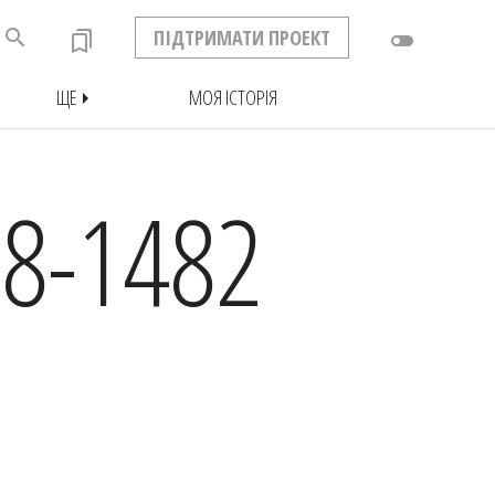
search
ПІДТРИМАТИ ПРОЕКТ
bookmarks
toggle_off
ЩЕ
МОЯ ІСТОРІЯ
arrow_right
8-1482