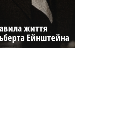
авила життя
ьберта Ейнштейна