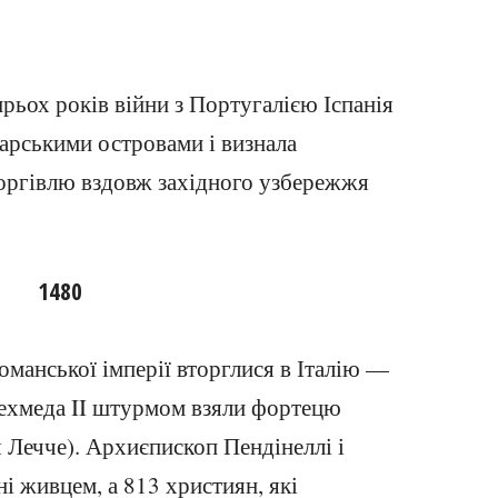
рьох років війни з Португалією Іспанія
арськими островами і визнала
оргівлю вздовж західного узбережжя
1480
оманської імперії вторглися в Італію —
Мехмеда II штурмом взяли фортецю
 Лечче). Архиєпископ Пендінеллі і
і живцем, а 813 християн, які