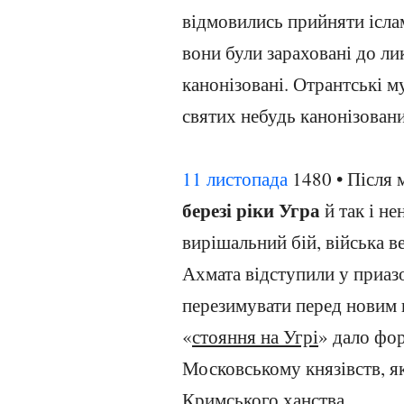
відмовились прийняти іслам
вони були зараховані до л
канонізовані. Отрантські 
святих небудь канонізова
11 листопада
1480 • Після 
березі ріки Угра
й так і н
вирішальний бій, війська 
Ахмата відступили у приаз
перезимувати перед новим 
«
стояння на Угрі
» дало фо
Московському князівств, як
Кримського ханства.