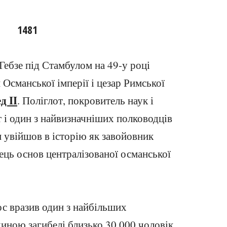
1481
Гебзе під Стамбулом на 49-у році
Османської імперії і цезар Римської
д II
. Поліглот, покровитель наук і
т і один з найвизначніших полководців
ін увійшов в історію як завойовник
рець основ централізованої османської
ос вразив один з найбільших
чиною загибелі близько 30 000 чоловік.