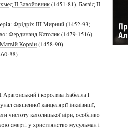
хмед II Завойовник
(1451-81), Баязід II
ерія: Фрідріх III Мирний (1452-93)
Пр
Ал
тво: Фердинанд Католик (1479-1516)
Матвій Корвін
(1458-90)
460-88)
 Арагонський і королева Ізабелла I
унал священної канцелярії інквізиції,
ти чистоту католицької віри, особливо
зою смерті у християнство мусульман і