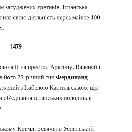
ом засуджених єретиків. Іспанська
нила свою діяльність через майже 400
у.
1479
анна II на престол Арагону, Валенсії і
Фердинанд
в його 27-річний син
ружений з Ізабелою Кастильською, що
м об'єднання іспанських володінь в
у.
ському Кремлі освячено Успенський