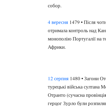
собор.
4 вересня
1479 • Після чоти
отримала контроль над Кан
монополію Португалії на т
Африки.
12 серпня
1480 • Загони От
турецькі війська султана 
Отранто (сучасна провінція
герцог Зурло були розпилян