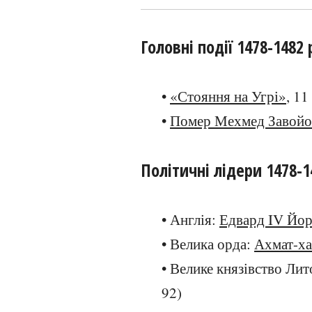
Головні події 1478-1482 
•
«Стояння на Угрі»
, 1
•
Помер Мехмед Завойо
Політичні лідери 1478-1
• Англія:
Едвард IV Йо
• Велика орда:
Ахмат-х
• Велике князівство Ли
92)