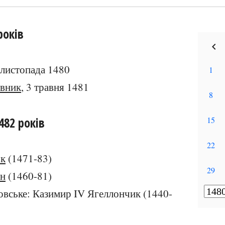
років
1 листопада 1480
вник
, 3 травня 1481
482 років
рк
(1471-83)
ан
(1460-81)
товське: Казимир IV Ягеллончик (1440-