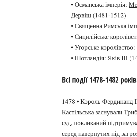
• Османська імперія:
Ме
Дервіш (1481-1512)
• Священна Римська імп
• Сицилійське королівс
• Угорське королівство:
• Шотландія: Яків III (1
Всі події 1478-1482 років
1478 • Король Фердинанд II
Кастільська заснували Триб
суд, покликаний підтримува
серед навернутих під загро