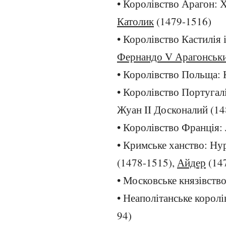
• Королівство Арагон: Х
Католик
(1479-1516)
• Королівство Кастилія і
Фернандо V Арагонськ
• Королівство Польща: 
• Королівство Португал
Жуан II Досконалий (14
• Королівство Франція:
• Кримське ханство: Ну
(1478-1515),
Айдер
(14
• Московське князівств
• Неаполітанське корол
94)