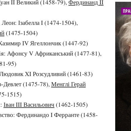
уан II Великий (1458-79),
Фердинанд II
ПРА
 Леон: Ізабелла I (1474-1504),
ий
(1475-1504)
Казимир IV Ягеллончик (1447-92)
ія: Афонсу V Африканський (1477-81),
81-95)
 Людовик XI Розсудливий (1461-83)
р-Девлет (1475-78),
Менглі Герай
75-1515)
о:
Іван III Васильович
(1462-1505)
івство: Фердинандо I Ферранте (1458-