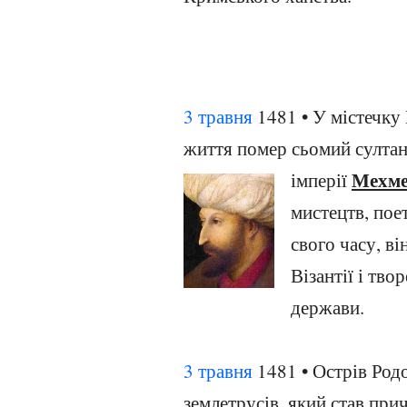
3 травня
1481 • У містечку 
життя помер сьомий султан 
Мехме
імперії
мистецтв, пое
свого часу, в
Візантії і тво
держави.
3 травня
1481 • Острів Род
землетрусів, який став при