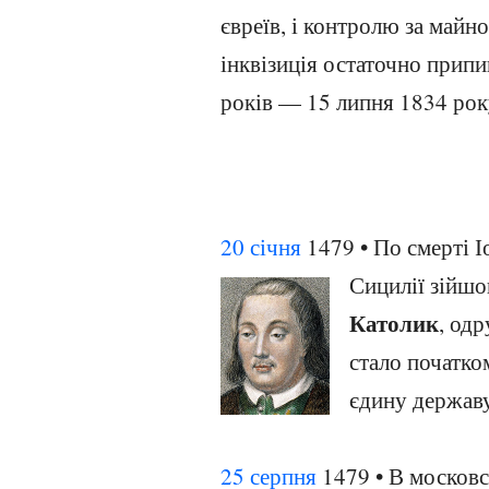
євреїв, і контролю за майн
інквізиція остаточно припи
років — 15 липня 1834 рок
20 січня
1479 • По смерті Іо
Сицилії зійшо
Католик
, од
стало початко
єдину держав
25 серпня
1479 • В москов