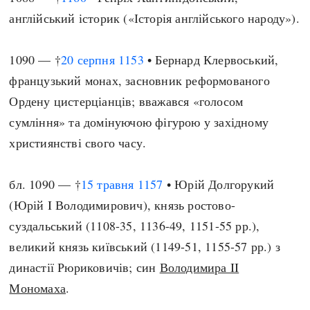
англійський історик («Історія англійського народу»).
1090 — †
20 серпня
1153
• Бернард Клервоський,
французький монах, засновник реформованого
Ордену цистерціанців; вважався «голосом
сумління» та домінуючою фігурою у західному
християнстві свого часу.
бл. 1090 — †
15 травня
1157
• Юрій Долгорукий
(Юрій I Володимирович), князь ростово-
суздальський (1108-35, 1136-49, 1151-55 рр.),
великий князь київський (1149-51, 1155-57 рр.) з
династії Рюриковичів; син
Володимира II
Мономаха
.