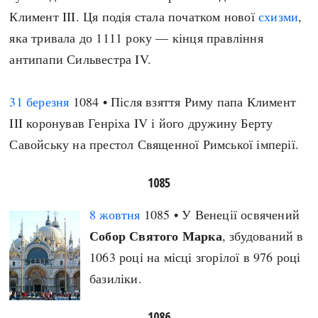
Регіони
Індекси
Климент III. Ця подія стала початком нової
схизми
,
Австралія
Нові статті
яка тривала до 1111 року — кінця правління
Азія
Популярні статті
антипапи Сильвестра IV.
Америка
Всі статті
А(нта)рктика
Визначальні події
31 березня
1084 • Після взяття Риму папа Климент
Африка
#Хештеги
III коронував Генріха IV і його дружину Берту
Європа
Автори
Савойську на престол Священної Римської імперії.
1085
done
8 жовтня
1085 • У Венеції освячений
Собор Святого Марка
, збудований в
1063 році на місці згорілої в 976 році
базиліки.
1086