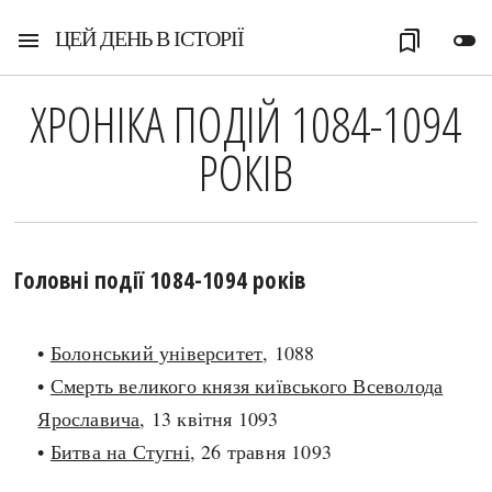
ЦЕЙ ДЕНЬ В ІСТОРІЇ
menu
bookmarks
toggle_off
ХРОНІКА ПОДІЙ 1084-1094
РОКІВ
Головні події 1084-1094 років
•
Болонський університет
, 1088
•
Смерть великого князя київського Всеволода
Ярославича
, 13 квітня 1093
•
Битва на Стугні
, 26 травня 1093