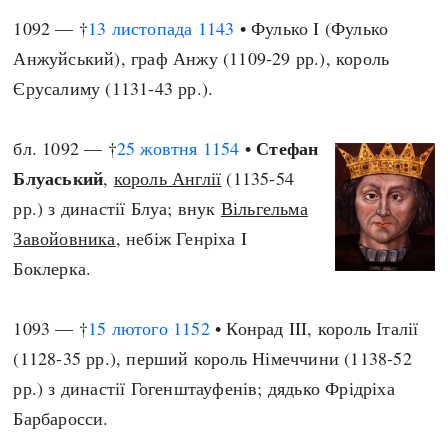
1092 — †
13 листопада
1143
• Фулько I (Фулько
Анжуйський), граф Анжу (1109-29 рр.), король
Єрусалиму (1131-43 рр.).
Стефан
бл. 1092 — †
25 жовтня
1154
•
Блуаський
,
король Англії
(1135-54
рр.) з династії Блуа; внук
Вільгельма
Завойовника
, небіж Генріха I
Боклерка.
1093 — †
15 лютого
1152
• Конрад III, король Італії
(1128-35 рр.), перший король Німеччини (1138-52
рр.) з династії Гогенштауфенів; дядько Фрідріха
Барбаросси.