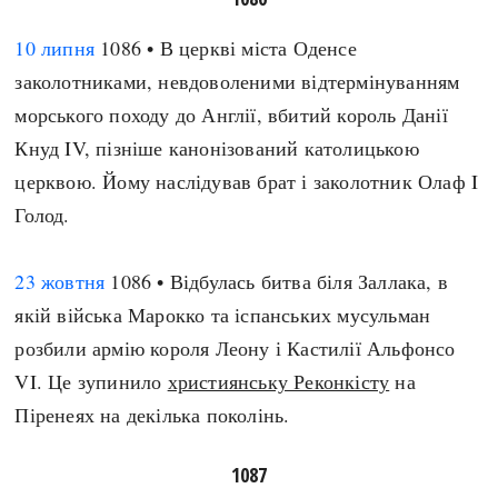
10 липня
1086 • В церкві міста Оденсе
заколотниками, невдоволеними відтермінуванням
морського походу до Англії, вбитий король Данії
Кнуд IV, пізніше канонізований католицькою
церквою. Йому наслідував брат і заколотник Олаф I
Голод.
23 жовтня
1086 • Відбулась битва біля Заллака, в
якій війська Марокко та іспанських мусульман
розбили армію короля Леону і Кастилії Альфонсо
VI. Це зупинило
християнську Реконкісту
на
Піренеях на декілька поколінь.
1087