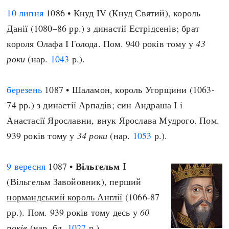
10 липня
1086 • Кнуд IV (Кнуд Святий), король
Данії (1080–86 рр.) з династії Естрідсенів; брат
короля Олафа I Голода. Пом. 940 років тому у
43
роки
(нар.
1043
р.).
березень
1087 • Шаламон, король Угорщини (1063-
74 рр.) з династії Арпадів; син Андраша I і
Анастасії Ярославни, внук Ярослава Мудрого. Пом.
939 років тому у
34 роки
(нар.
1053
р.).
Вільгельм I
9 вересня
1087 •
(Вільгельм Завойовник), перший
нормандський король Англії
(1066-87
рр.). Пом. 939 років тому десь у
60
років
(нар. бл.
1027
р.).