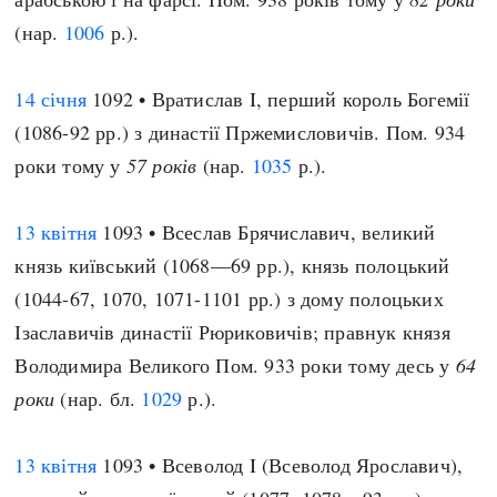
(нар.
1006
р.).
14 січня
1092 • Вратислав I, перший король Богемії
(1086-92 рр.) з династії Пржемисловичів. Пом. 934
роки тому у
57 років
(нар.
1035
р.).
13 квітня
1093 • Всеслав Брячиславич, великий
князь київський (1068—69 рр.), князь полоцький
(1044-67, 1070, 1071-1101 рр.) з дому полоцьких
Ізаславичів династії Рюриковичів; правнук князя
Володимира Великого Пом. 933 роки тому десь у
64
роки
(нар. бл.
1029
р.).
13 квітня
1093 • Всеволод I (Всеволод Ярославич),