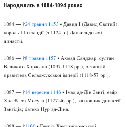
Народились в 1084-1094 роках
1084 — †
24 травня
1153
• Давид I (Давид Святий),
король Шотландії (з 1124 р.) Данкельдської
династії.
1086 — †
8 травня
1157
• Ахмад Санджар, султан
Великого Хорасана (1097-1118 рр.), останній
правитель Сельджукської імперії (1118-57 рр.).
1087 — †
14 вересня
1146
• Імад ад-Дін Зангі, емір
Халеба та Мосула (1127-46 рр.), засновник династії
Зангідів; батько Нур ад-Діна.
1088 — †
1160
• Генріх Хантингдонський,