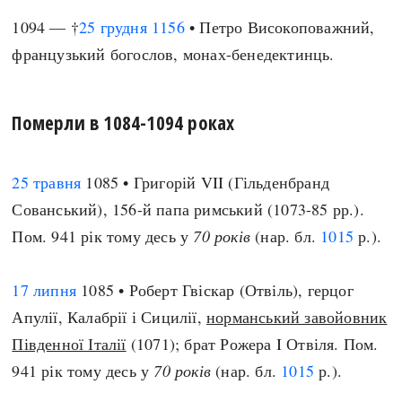
1094 — †
25 грудня
1156
• Петро Високоповажний,
французький богослов, монах-бенедектинць.
Померли в 1084-1094 роках
25 травня
1085 • Григорій VII (Гільденбранд
Сованський), 156-й папа римський (1073-85 рр.).
Пом. 941 рік тому десь у
70 років
(нар. бл.
1015
р.).
17 липня
1085 • Роберт Гвіскар (Отвіль), герцог
Апулії, Калабрії і Сицилії,
норманський завойовник
Південної Італії
(1071); брат Рожера I Отвіля. Пом.
941 рік тому десь у
70 років
(нар. бл.
1015
р.).