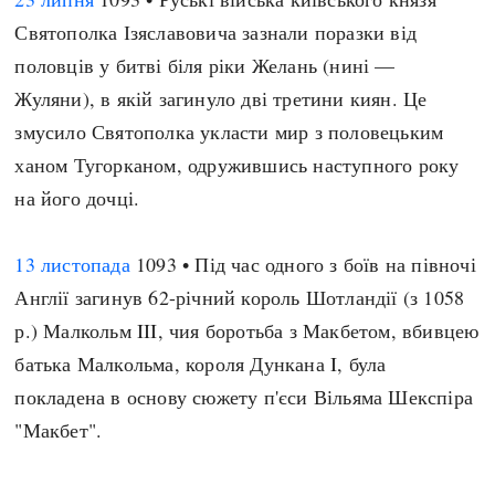
Святополка Ізяславовича зазнали поразки від
половців у битві біля ріки Желань (нині —
Жуляни), в якій загинуло дві третини киян. Це
змусило Святополка укласти мир з половецьким
ханом Тугорканом, одружившись наступного року
на його дочці.
13 листопада
1093 • Під час одного з боїв на півночі
Англії загинув 62-річний король Шотландії (з 1058
р.) Малкольм III, чия боротьба з Макбетом, вбивцею
батька Малкольма, короля Дункана I, була
покладена в основу сюжету п'єси Вільяма Шекспіра
"Макбет".