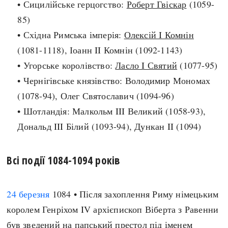
• Сицилійське герцогство:
Роберт Гвіскар
(1059-
Архітектура і будівництво
Козацька доба
85)
Битви і війни
Українська революція
• Східна Римська імперія:
Олексій I Комнін
Катастрофи
Україна радянська
(1081-1118), Іоанн II Комнін (1092-1143)
Кримінал
Україна незалежна
• Угорське королівство:
Ласло I Святий
(1077-95)
Культура і мистецтво
ЗНО
• Чернігівське князівство: Володимир Мономах
Людина і суспільство
(1078-94), Олег Святославич (1094-96)
Хронологія
Наука, освіта і техніка
• Шотландія: Малкольм III Великий (1058-93),
Античні часи
Особистості
Дональд III Білий (1093-94), Дункан II (1094)
Темні віки
Подорожі і відкриття
Високе Середньовіччя
Політика
Всі події 1084-1094 років
Пізнє Середньовіччя
Релігія
Нова історія
Розваги і дозвілля
Новітня історія
24 березня
1084 • Після захоплення Риму німецьким
Спорт
Наш час
королем Генріхом IV архієпископ Віберта з Равенни
Чудеса світу
був зведений на папський престол під іменем