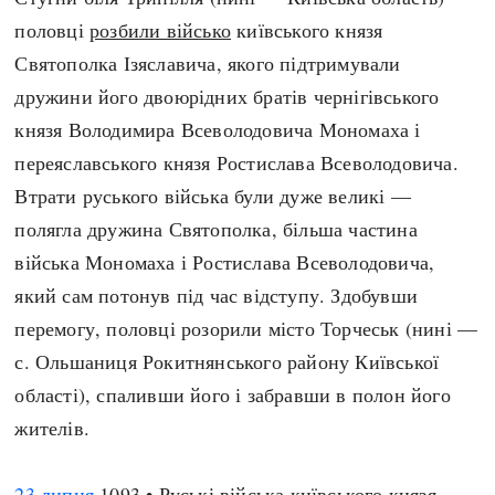
половці
розбили військо
київського князя
Святополка Ізяславича, якого підтримували
дружини його двоюрідних братів чернігівського
князя Володимира Всеволодовича Мономаха і
переяславського князя Ростислава Всеволодовича.
Втрати руського війська були дуже великі —
полягла дружина Святополка, більша частина
війська Мономаха і Ростислава Всеволодовича,
який сам потонув під час відступу. Здобувши
перемогу, половці розорили місто Торчеськ (нині —
с. Ольшаниця Рокитнянського району Київської
області), спаливши його і забравши в полон його
жителів.
23 липня
1093 • Руські війська київського князя