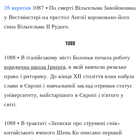
26 вересня
1087 • По смерті Вільгельма Завойовника
у Вестмінстері на престол Англії короновано його
сина Вільгельма II Рудого.
1088
1088 • В італійському місті Болонья почала роботу
юридична школа Ірнерія
, в якій вивчали римське
право і риторику. До кінця XII століття вона набула
слави в Європі і навчальний заклад отримав статус
університету, найстарішого в Європі і п'ятого у
світі.
1088 • В трактаті «Записки про струмені снів»
китайського вченого Шень Ко описано перший