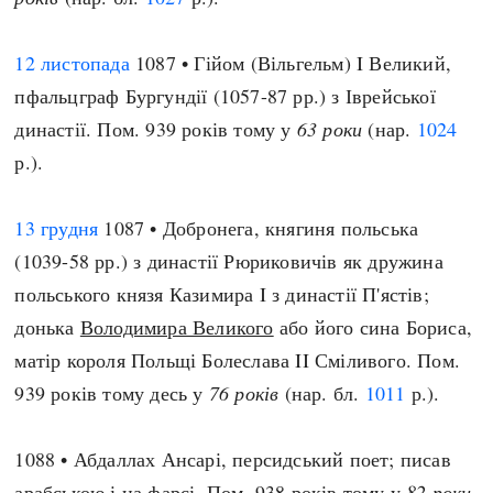
12 листопада
1087 • Гійом (Вільгельм) I Великий,
пфальцграф Бургундії (1057-87 рр.) з Іврейської
династії. Пом. 939 років тому у
63 роки
(нар.
1024
р.).
13 грудня
1087 • Добронега, княгиня польська
(1039-58 рр.) з династії Рюриковичів як дружина
польського князя Казимира I з династії П'ястів;
донька
Володимира Великого
або його сина Бориса,
матір короля Польщі Болеслава II Сміливого. Пом.
939 років тому десь у
76 років
(нар. бл.
1011
р.).
1088 • Абдаллах Ансарі, персидський поет; писав
арабською і на фарсі. Пом. 938 років тому у
82 роки