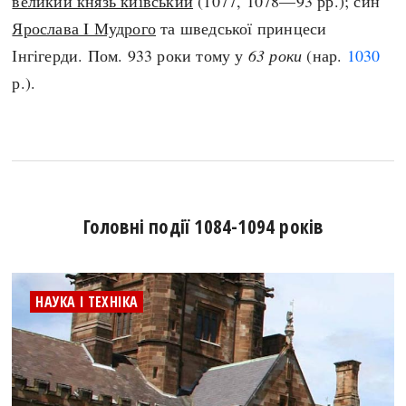
великий князь київський
(1077, 1078—93 рр.); син
Ярослава I Мудрого
та шведської принцеси
Інгігерди. Пом. 933 роки тому у
63 роки
(нар.
1030
р.).
Головні події 1084-1094 років
НАУКА І ТЕХНІКА