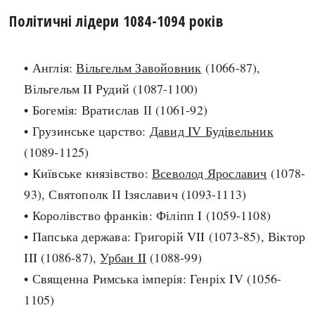
Політичні лідери 1084-1094 років
search
• Англія:
Вільгельм Завойовник
(1066-87),
Вільгельм II Рудий (1087-1100)
• Богемія: Вратислав ІІ (1061-92)
СЬОГОДНІ
ПОДКАСТИ
• Грузинське царство:
Давид IV Будівельник
ЗАГОЛОВКИ
КРУГЛІ ДАТИ
(1089-1125)
ПРАВИЛА ЖИТТЯ
ФОТОІСТОРІЇ
• Київське князівство:
Всеволод Ярославич
(1078-
ВИ (НЕ) ЗНАЛИ
ІНФОГРАФІКА
93), Святополк ІІ Ізяславич (1093-1113)
КАРТИ
ПРЯМА МОВА
• Королівство франків: Філіпп I (1059-1108)
НОТА БЕНЕ
МОЯ ІСТОРІЯ
• Папська держава: Григорій VII (1073-85), Віктор
III (1086-87),
Урбан II
(1088-99)
• Священна Римська імперія: Генріх IV (1056-
Рубрики
Україна
1105)
Авіація і космонавтика
Княжа доба