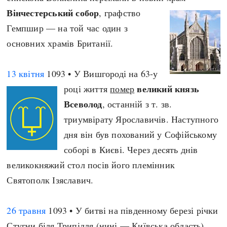
Вінчестерський собор
, графство
Гемпшир — на той час один з
основних храмів Британії.
13 квітня
1093 • У Вишгороді на 63-у
великий князь
році життя
помер
Всеволод
, останній з т. зв.
триумвірату Ярославичів. Наступного
дня він був похований у Софійському
соборі в Києві. Через десять днів
великокняжий стол посів його племінник
Святополк Ізяславич.
26 травня
1093 • У битві на південному березі річки
Стугни біля Трипілля (нині — Київська область)