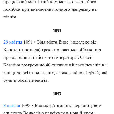
працюючий магнітний компас з голкою і його
похибки при визначенні точного напрямку на
північ.
1091
29 квітня
1091 • Біля міста Енос (недалеко від
Константинополя) греко-половецьке військо під
проводом візантійського імператора Олексія
Комніна розгромило 40-тисячне військо печенігів і
знищило всіх полонених, а також жінок і дітей, які
були в обозі печенігів.
1093
8 квітня
1093 • Монахи Англії під керівництвом
єпископа Волкеліна переїхали в новий храм —