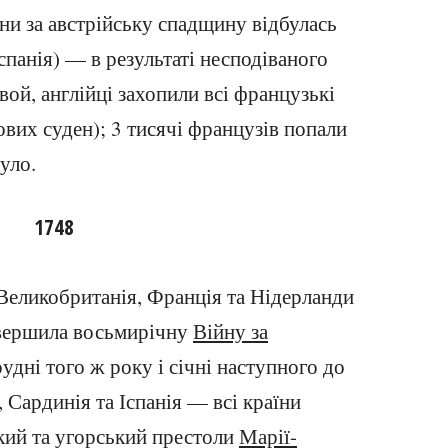
йни за австрійську спадщину відбулась
спанія) — в результаті несподіваного
ой, англійці захопили всі французькі
гових суден); 3 тисячі французів попали
уло.
1748
Великобританія, Франція та Нідерланди
авершила восьмирічну
Війну за
рудні того ж року і січні наступного до
 Сардинія та Іспанія — всі країни
ький та угорський престоли
Марії-