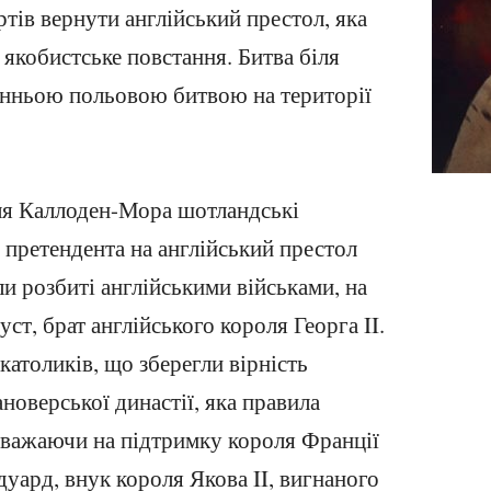
тів вернути англійський престол, яка
 якобистське повстання. Битва біля
анньою польовою битвою на території
іля Каллоден-Мора шотландські
 претендента на англійський престол
и розбиті англійськими військами, на
ст, брат англійського короля Георга II.
католиків, що зберегли вірність
ановерської династії, яка правила
зважаючи на підтримку короля Франції
уард, внук короля Якова II, вигнаного