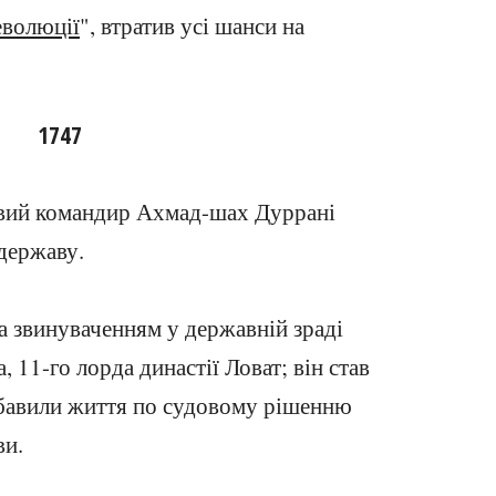
еволюції
", втратив усі шанси на
1747
овий командир Ахмад-шах Дуррані
державу.
а звинуваченням у державній зраді
 11-го лорда династії Ловат; він став
озбавили життя по судовому рішенню
ви.