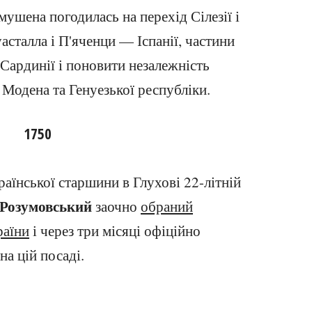
змушена погодилась на перехід Сілезії і
асталла і П'яченци — Іспанії, частини
Сардинії і поновити незалежність
Модена та Генуезької республіки.
1750
раїнської старшини в Глухові 22-літній
Розумовський
заочно
обраний
раїни
і через три місяці офіційно
на цій посаді.