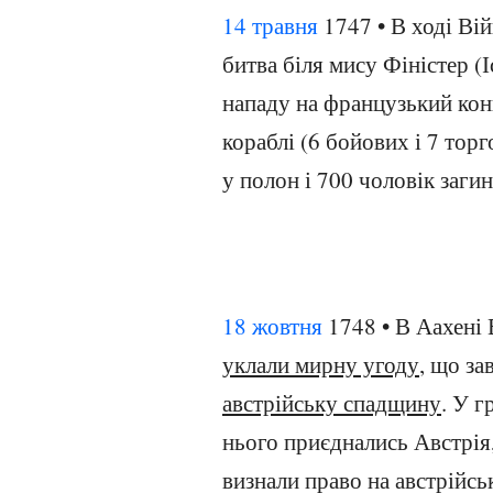
14 травня
1747 • В ході Ві
битва біля мису Фіністер (І
нападу на французький конв
кораблі (6 бойових і 7 тор
у полон і 700 чоловік загин
18 жовтня
1748 • В Аахені 
уклали мирну угоду
, що з
австрійську спадщину
. У г
нього приєднались Австрія,
визнали право на австрійс