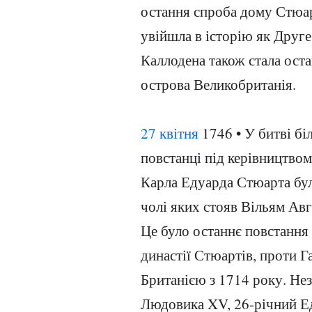
остання спроба дому Стюар
увійшла в історію як Друге
Каллодена також стала ост
острова Великобританія.
27 квітня
1746 • У битві б
повстанці під керівництвом
Карла Едуарда Стюарта бул
чолі яких стояв Вільям Авгу
Це було останнє повстання 
династії Стюартів, проти Г
Британією з 1714 року. Не
Людовика XV, 26-річний Ед