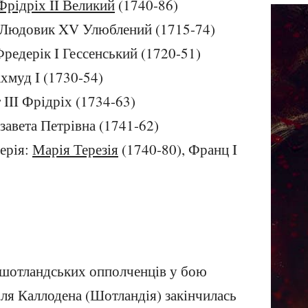
Фрідріх II Великий
(1740-86)
: Людовик XV Улюблений (1715-74)
Фредерік I Гессенський (1720-51)
хмуд I (1730-54)
 III Фрідріх (1734-63)
изавета Петрівна (1741-62)
ерія:
Марія Терезія
(1740-80), Франц I
шотландських опполченців у бою
іля Каллодена (Шотландія) закінчилась