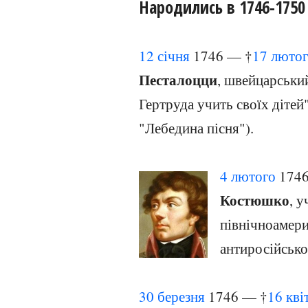
Народились в 1746-1750
12 січня
1746 — †
17 люто
Песталоцци
, швейцарськи
Гертруда учить своїх дітей"
"Лебедина пісня").
4 лютого
1746
Костюшко
, у
північноамери
антиросійськ
30 березня
1746 — †
16 кві