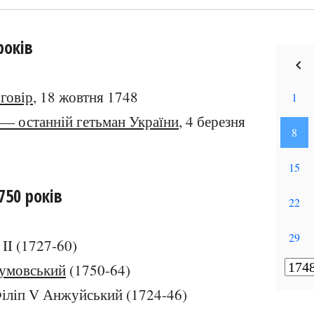
років
говір
, 18 жовтня 1748
— останній гетьман України
, 4 березня
750 років
 II (1727-60)
умовський
(1750-64)
 Філіп V Анжуйський (1724-46)