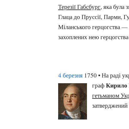
Терезії Габсбург
, яка була 
Глаца до Пруссії, Парми, Гу
Міланського герцогства — 
захоплених нею герцогства 
4 березня
1750 • На раді ук
Кирило 
граф
гетьманом Ук
затверджений 