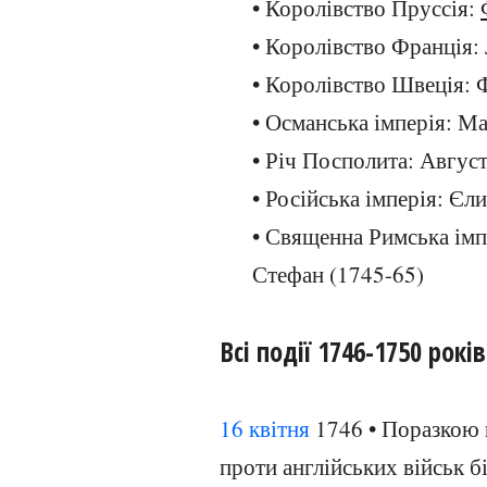
• Королівство Пруссія:
• Королівство Франція
• Королівство Швеція: 
• Османська імперія: Ма
• Річ Посполита: Август
• Російська імперія: Єл
• Священна Римська імп
Стефан (1745-65)
Всі події 1746-1750 років
16 квітня
1746 • Поразкою 
проти англійських військ б