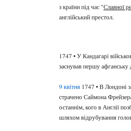
з країни під час "
Славної р
англійський престол.
1747 • У Кандагарі військ
заснував першу афганську 
9 квітня
1747 • В Лондоні з
страчено Саймона Фрейзера,
останнім, кого в Англії п
шляхом відрубування голо