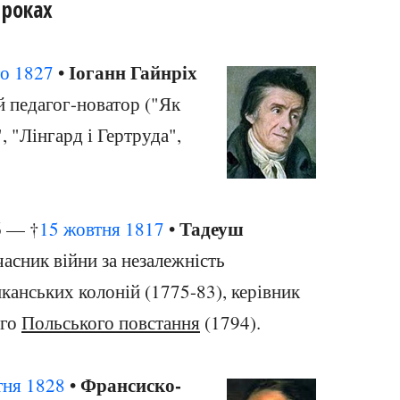
 роках
Іоганн Гайнріх
го
1827
•
й педагог-новатор ("Як
, "Лінгард і Гертруда",
Тадеуш
 — †
15 жовтня
1817
•
часник війни за незалежність
канських колоній (1775-83), керівник
ого
Польського повстання
(1794).
Франсиско-
тня
1828
•