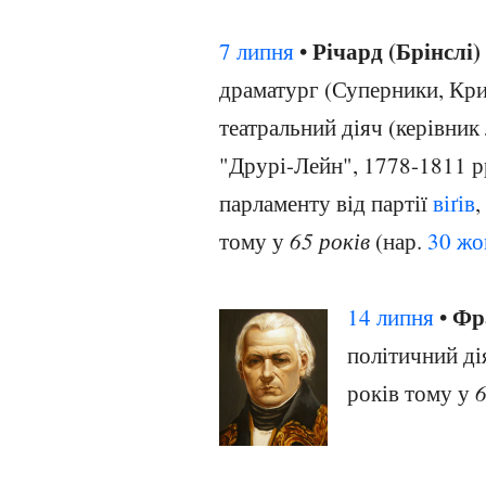
Річард (Брінслі
7 липня
•
драматург (Суперники, Кри
театральний діяч (керівник
"Друрі-Лейн", 1778-1811 рр
парламенту від партії
віґів
,
тому у
65 років
(нар.
30 жо
Фр
14 липня
•
політичний ді
років тому у
6