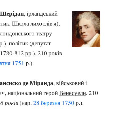
) Шерідан
, ірландський
тик, Школа лихослів'я),
 лондонського театру
.), політик (депутат
 1780-812 рр.). 210 років
втня
1751
р.).
ансиско де Міранда
, військовий і
яч, національний герой
Венесуели
. 210
6 років
(нар.
28 березня
1750
р.).