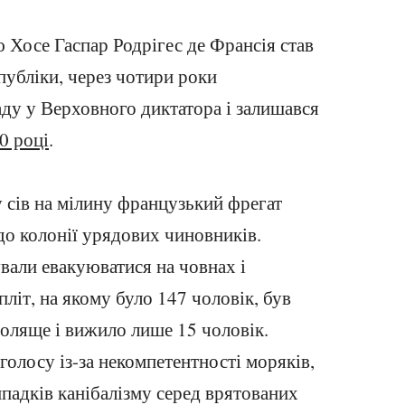
 Хосе Гаспар Родрігес де Франсія став
убліки, через чотири роки
у у Верховного диктатора і залишався
0 році
.
 сів на мілину французький фрегат
до колонії урядових чиновників.
вали евакуюватися на човнах і
літ, на якому було 147 чоловік, був
оляще і вижило лише 15 чоловік.
зголосу із-за некомпетентності моряків,
випадків канібалізму серед врятованих