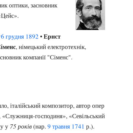
ник оптики, засновник
«Цейс».
Ернст
†
6 грудня
1892
•
іменс
, німецький електротехнік,
асновник компанії "Сіменс".
ло, італійський композитор, автор опер
, «Служниця-господиня», «Севільський
му у
75 років
(нар.
9 травня
1741
р.).