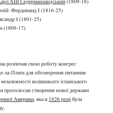
арл XIII Седерманландський
(1809-18)
илій: Фердинанд I (1816-25)
ександр I (1801-25)
 (1809-17)
ана розпочав свою роботу конгрес
де-ла-Плати для обговорення питанння
незалежності колишнього іспанського
він проголосив створення нової держави
вденної Америки
, яка в
1826 році
була
ну.