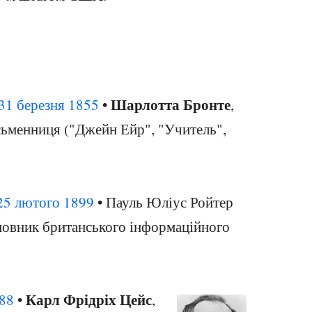
Шарлотта Бронте
31 березня
1855
•
,
сьменниця ("Джейн Ейр", "Учитель",
25 лютого
1899
• Пауль Юліус Ройтер
сновник британського інформаційного
Карл Фрідріх Цейс
88
•
,