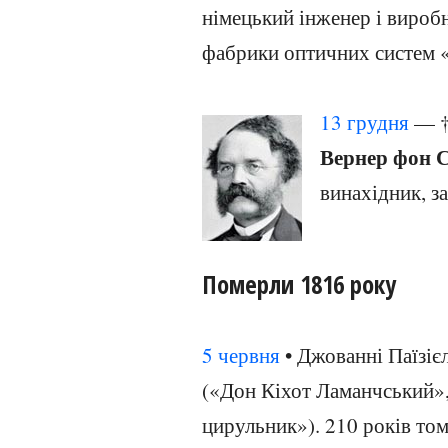
німецький інженер і вироб
фабрики оптичних систем 
13 грудня
— 
Вернер фон С
винахідник, з
Померли 1816 року
5 червня
• Джованні Паїзієл
(«Дон Кіхот Ламанчський»
цирульник»). 210 років то