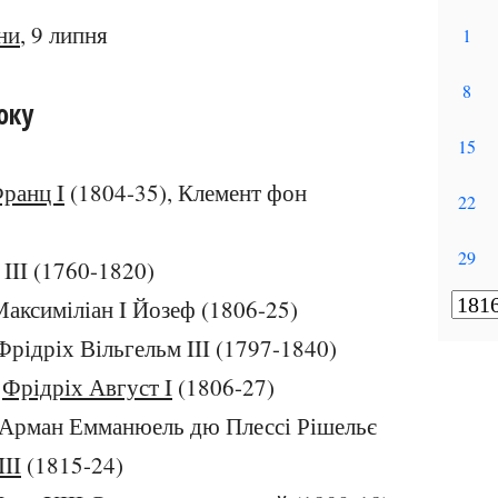
ни
, 9 липня
оку
ранц I
(1804-35), Клемент фон
 III (1760-1820)
Максиміліан I Йозеф (1806-25)
Фрідріх Вільгельм III (1797-1840)
:
Фрідріх Август I
(1806-27)
: Арман Емманюель дю Плессі Рішельє
II
(1815-24)