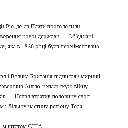
ії Ріо-де-ла Плати
проголосили
 створення нової держави — Об'єднані
и, яка в 1826 році була перейменована
.
ал і Велика Британія підписали мирний
 завершив Англо-непальскую війну
ів — Непал втратив половину своєї
м і більшу частину регіону Тераї.
19-м штатом США.