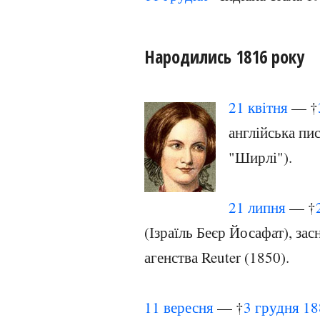
Народились 1816 року
21 квітня
— †
англійська пи
"Ширлі").
21 липня
— †
(Ізраїль Беєр Йосафат), за
агенства Reuter (1850).
11 вересня
— †
3 грудня
18