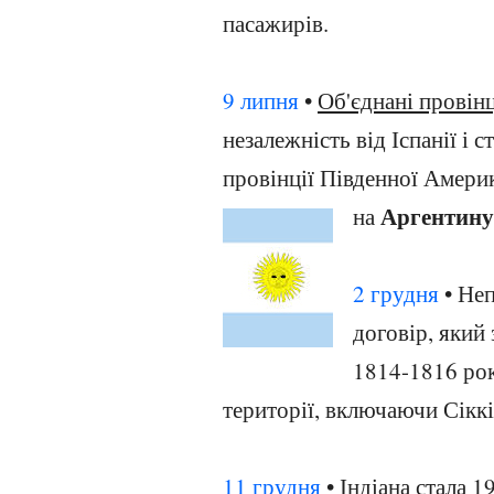
пасажирів.
9 липня
•
Об'єднані провінц
незалежність від Іспанії і
провінції Південної Америк
Аргентину
на
2 грудня
• Неп
договір, який
1814-1816 рок
території, включаючи Сіккі
11 грудня
• Індіана стала 