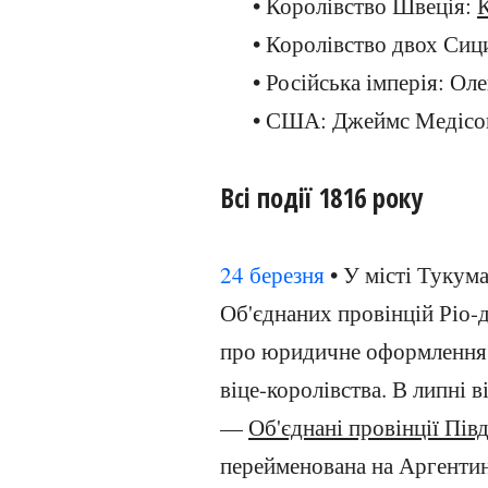
• Королівство Швеція:
К
• Королівство двох Сиц
• Російська імперія: Ол
• США: Джеймс Медісон
Всі події 1816 року
24 березня
• У місті Тукум
Об'єднаних провінцій Ріо-
про юридичне оформлення 
віце-королівства. В липні 
—
Об'єднані провінції Пі
перейменована на Аргенти