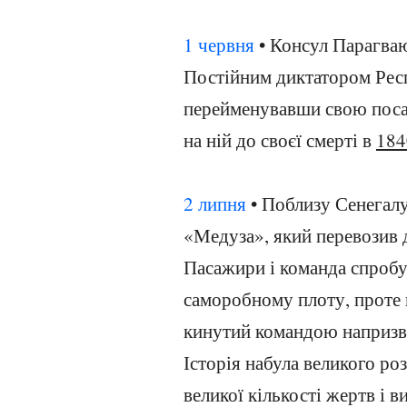
1 червня
• Консул Парагваю
Постійним диктатором Респ
перейменувавши свою посад
на ній до своєї смерті в
184
2 липня
• Поблизу Сенегалу
«Медуза», який перевозив 
Пасажири і команда спробу
саморобному плоту, проте п
кинутий командою напризв
Історія набула великого ро
великої кількості жертв і 