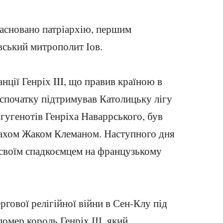
засновано патріархію, першим
вський митрополит Іов.
ції Генріх III, що правив країною в
 спочатку підтримував Католицьку лігу
а гугенотів Генріха Наваррського, був
ахом Жаком Клеманом. Наступного дня
в своїм спадкоємцем на французькому
ргової релігійної війни в Сен-Клу під
помер король Генріх ІІІ
, який