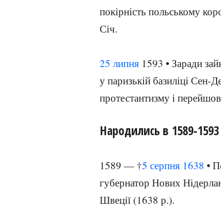
покірність польському кор
Січ.
25 липня
1593 • Заради за
у паризькій базиліці Сен-Д
протестантизму і перейшов
Народились в 1589-1593
1589 — †
5 серпня
1638
• П
губернатор Нових Нідерлан
Швеції (1638 р.).