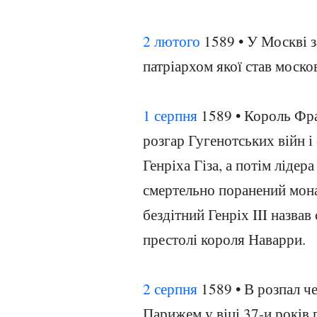
2 лютого
1589 • У Москві 
патріархом якої став моско
1 серпня
1589 • Король Фран
розгар Гугенотських війн і
Генріха Гіза, а потім лідер
смертельно поранений мон
бездітний Генріх III назва
престолі короля Наварри.
2 серпня
1589 • В розпал че
Парижем у віці 37-и років