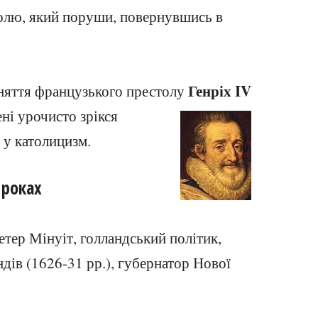
олю, який поруши, повернувшись в
Генріх IV
йняття французького престолу
ені урочисто зрікся
 у католицизм.
 роках
етер Мінуіт, голландський політик,
дів (1626-31 рр.), губернатор Нової