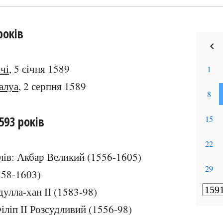
років
чі
, 5 січня 1589
алуа
, 2 серпня 1589
593 років
лів: Акбар Великий (1556-1605)
58-1603)
дулла-хан II (1583-98)
Філіп II Розсудливий (1556-98)