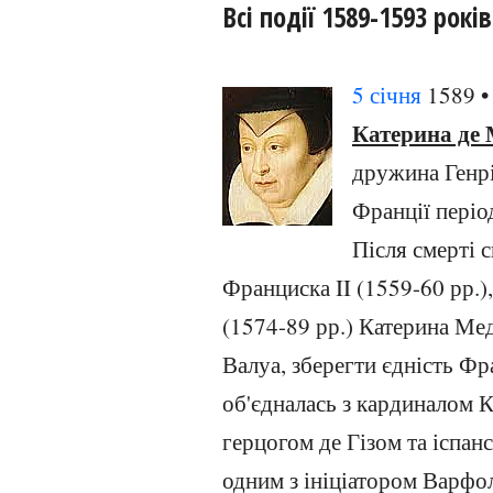
Всі події 1589-1593 років
5 січня
1589 • 
Катерина де 
дружина Генрі
Франції періо
Після смерті с
Франциска II (1559-60 рр.),
(1574-89 рр.) Катерина Мед
Валуа, зберегти єдність Фр
об'єдналась з кардиналом 
герцогом де Гізом та іспан
одним з ініціатором Варфол