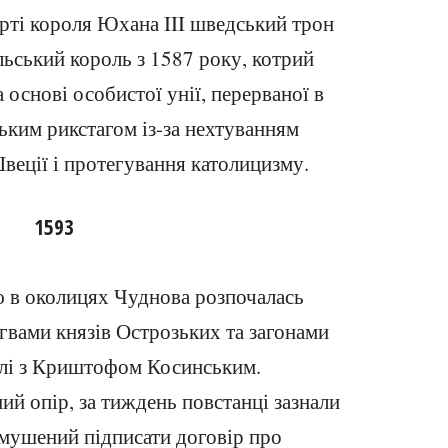
рті короля Юхана III шведський трон
льський король з 1587 року, котрий
основі особистої унії, перерваної в
ьким рикстагом із-за нехтуванням
еції і протегування католицизму.
1593
ю в околицях Чуднова розпочалась
гвами князів Острозьких та загонами
олі з Криштофом Косинським.
й опір, за тиждень повстанці зазнали
змушений підписати договір про