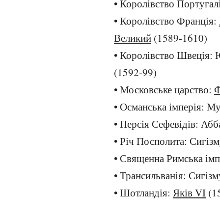
• Королівство Португалі
• Королівство Франція:
Великий
(1589-1610)
• Королівство Швеція: Ю
(1592-99)
• Московське царство:
Ф
• Османська імперія: Му
• Персія Сефевідів: Абб
• Річ Посполита: Сигізм
• Священна Римська імп
• Трансильванія: Сигізм
• Шотландія:
Яків VI
(1