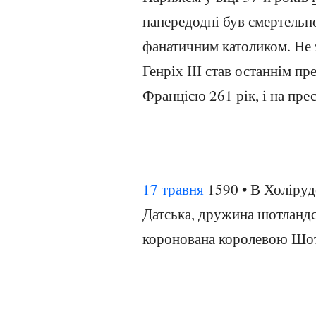
напередодні був смертель
фанатичним католиком. Не 
Генріх ІІІ став останнім пр
Францією 261 рік, і на пре
17 травня
1590 • В Холіруд
Датська, дружина шотландс
коронована королевою Шот