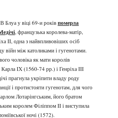
померла
В Блуа у віці 69-и років
Медічі
, французька королева-матір,
ха II, одна з найвпливовіших осіб
ду війн між католиками і гугенотами.
вого чоловіка як мати королів
 Карла IX (1560-74 рр.) і Генріха III
ічі прагнула укріпити владу роду
анції і протистояти гугенотам, для чого
Карлом Лотарінгським, його братом
ським королем Філіппом II і виступила
оміївської ночі (1572).