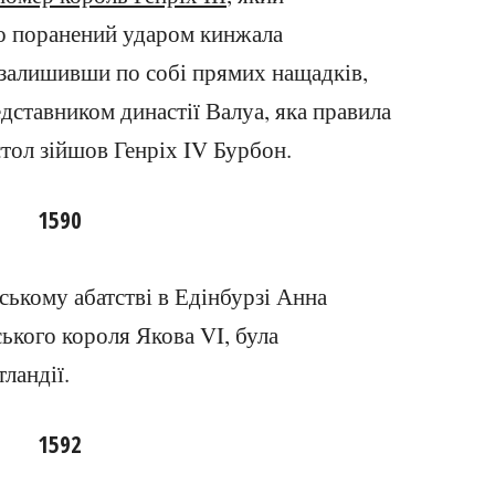
но поранений ударом кинжала
залишивши по собі прямих нащадків,
едставником династії Валуа, яка правила
стол зійшов Генріх IV Бурбон.
1590
ському абатстві в Едінбурзі Анна
ького короля Якова VI, була
ландії.
1592