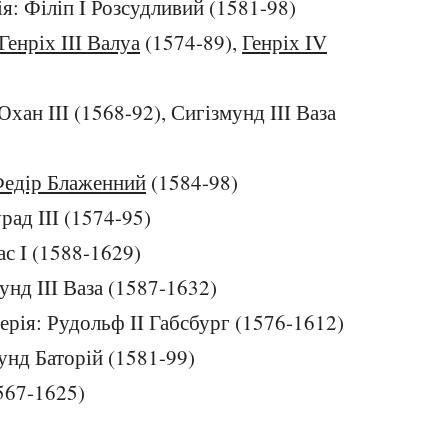
я: Філіп I Розсудливий (1581-98)
Генріх III Валуа
(1574-89),
Генріх IV
хан III (1568-92), Сигізмунд III Ваза
едір Блаженний
(1584-98)
рад III (1574-95)
ас I (1588-1629)
унд III Ваза (1587-1632)
ерія: Рудольф II Габсбург (1576-1612)
унд Баторій (1581-99)
567-1625)