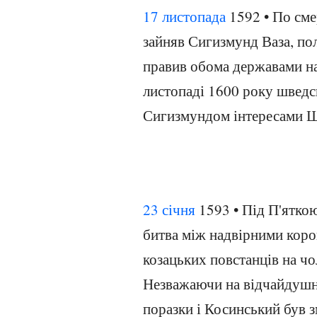
17 листопада
1592 • По сме
зайняв Сигизмунд Ваза, по
правив обома державами на 
листопаді 1600 року шведс
Сигизмундом інтересами Шв
23 січня
1593 • Під П'ятко
битва між надвірними коро
козацьких повстанців на ч
Незважаючи на відчайдушни
поразки і Косинський був 