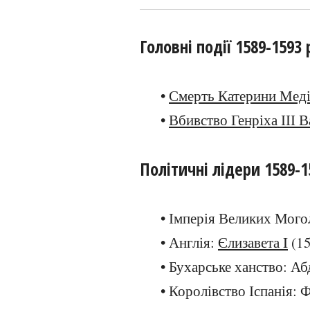
Головні події 1589-1593 
•
Смерть Катерини Меді
•
Вбивство Генріха ІІІ В
Політичні лідери 1589-1
• Імперія Великих Мого
• Англія:
Єлизавета I
(15
• Бухарське ханство: Аб
• Королівство Іспанія: 