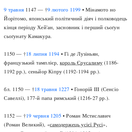
9 травня
1147 — †
9 лютого
1199
• Мінамото но
Йорітомо, японський політичний діяч і полководець
кінця періоду Хей'ан, засновник і перший сьоґун
сьоґунату Камакура.
1150 — †
18 липня
1194
• Гі де Лузіньян,
французький тамплієр,
король Єрусалиму
(1186-
1192 рр.), сеньйор Кіпру (1192-1194 рр.).
бл. 1150 — †
18 травня
1227
• Гонорій III (Сенсіо
Савеллі), 177-й папа римський (1216-27 рр.).
1152 — †
19 червня
1205
• Роман Мстиславич
(Роман Великий), «
самодержець усієї Русі
»,