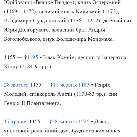
Юрійович («Велике Гніздо»), князь Остерський
(1169—1172), великий князь Київський (1173),
Владимиро-Суздальський (1176—1212); десятий син
Юрія Долгорукого, зведений брат Андрія
Боголюбського, внук
Володимира Мономаха
.
1155 — †
1195
• Ісаак Комнін, деспот та імператор
Кіпру (1184-91 рр.).
28 лютого
1155 — †
11 червня
1183
• Генріх
Молодий, співкороль Англії (1170-83 рр.); син
Генріх II Плантагенета.
17 травня
1155 — †
28 жовтня
1225
• Дзієн,
японський релігійний діяч, буддистських монах