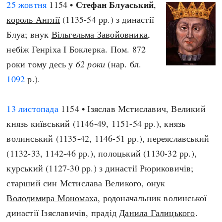
Стефан Блуаський
25 жовтня
1154 •
,
король Англії
(1135-54 рр.) з династії
Блуа; внук
Вільгельма Завойовника
,
небіж Генріха I Боклерка. Пом. 872
роки тому десь у
62 роки
(нар. бл.
1092
р.).
13 листопада
1154 • Ізяслав Мстиславич, Великий
князь київський (1146-49, 1151-54 рр.), князь
волинський (1135-42, 1146-51 рр.), переяславський
(1132-33, 1142-46 рр.), полоцький (1130-32 рр.),
курський (1127-30 рр.) з династії Рюриковичів;
старший син Мстислава Великого, онук
Володимира Мономаха
, родоначальник волинської
династії Ізяславичів, прадід
Данила Галицького
.