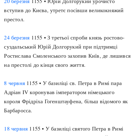
20 березня
1155 • Юрій Долгорукий урочисто
вступив до Києва, утретє посівши великокняжий
престол.
24 березня
1155 • З третьої спроби князь ростово-
суздальський Юрій Долгорукий при підтримці
Ростислава Смоленського захопив Київ, де лишився
на престолі до кінця свого життя.
8 червня
1155 • У базиліці св. Петра в Римі пара
Адріан IV коронував імператором німецького
короля Фрідріха Гогенштауфена, більш відомого як
Барбаросса.
18 червня
1155 • У базиліці святого Петра в Римі