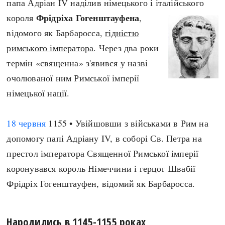
папа Адріан IV наділив німецького і італійського
Фрідріха Гогенштауфена
короля
,
відомого як Барбаросса,
гідністю
римського імператора
. Через два роки
термін «священна» з'явився у назві
очолюваної ним Римської імперії
німецької нації.
18 червня
1155 • Увійшовши з військами в Рим на
допомогу папі Адріану IV, в соборі Св. Петра на
престол імператора Священної Римської імперії
коронувався король Німеччини і герцог Швабії
Фрідріх Гогенштауфен, відомий як Барбаросса.
Народились в 1145-1155 роках