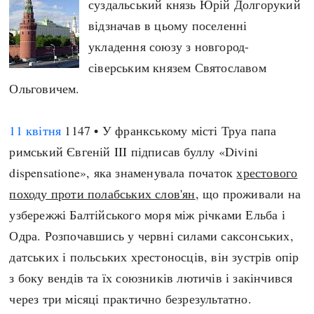
суздальський князь Юрій Долгорукий
відзначав в цьому поселенні
укладення союзу з новгород-
сіверським князем Святославом
Ольговичем.
11 квітня
1147 • У франкському місті Труа папа
римський Євгеній III підписав буллу «Divini
dispensatione», яка знаменувала початок
хрестового
походу проти полабських слов'ян
, що проживали на
узбережжі Балтійського моря між річками Ельба і
Одра. Розпочавшись у червні силами саксонських,
датських і польських хрестоносців, він зустрів опір
з боку вендів та їх союзників лютичів і закінчився
через три місяці практично безрезультатно.