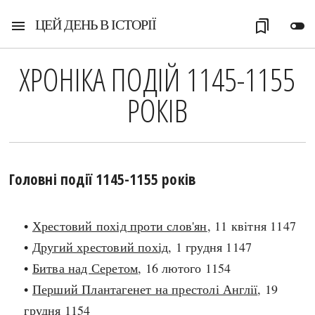
ЦЕЙ ДЕНЬ В ІСТОРІЇ
menu
bookmarks
toggle_off
ХРОНІКА ПОДІЙ 1145-1155
РОКІВ
Головні події 1145-1155 років
•
Хрестовий похід проти слов'ян
, 11 квітня 1147
•
Другий хрестовий похід
, 1 грудня 1147
•
Битва над Серетом
, 16 лютого 1154
•
Перший Плантагенет на престолі Англії
, 19
грудня 1154