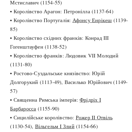
Мстиславич (1154-55)
Архітектура і будівництво
Козацька доба
• Королівство Арагон: Петронілла (1137-64)
Битви і війни
Українська революція
• Королівство Португалія:
Афонсу Енрікеш
(1139-
Катастрофи
Україна радянська
85)
Кримінал
Україна незалежна
• Королівство східних франків: Конрад III
Культура і мистецтво
ЗНО
Гогенштауфен (1138-52)
Людина і суспільство
• Королівство франків: Людовик VII Молодий
Хронологія
Наука, освіта і техніка
(1131-80)
Античні часи
Особистості
• Ростово-Суздальське князівство: Юрій
Темні віки
Подорожі і відкриття
Долгорукий (1113-49), Василько Юрійович (1149-
Високе Середньовіччя
Політика
57)
Пізнє Середньовіччя
Релігія
• Священна Римська імперія:
Фрідріх I
Нова історія
Розваги і дозвілля
Барбаросса
(1155-90)
Новітня історія
Спорт
• Сицилійське королівство:
Рожер II Отвіль
Наш час
Чудеса світу
(1130-54),
Вільгельм I Злий
(1154-66)