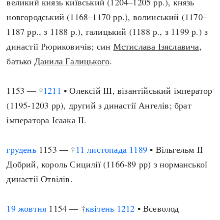
великий князь київський (1204–1205 рр.), князь
новгородський (1168–1170 рр.), волинський (1170–
1187 рр., з 1188 р.), галицький (1188 р., з 1199 р.) з
династії Рюриковичів; син
Мстислава Ізяславича
,
батько
Данила Галицького
.
1153 — †
1211
• Олексій III, візантійський імператор
(1195-1203 рр), другий з династії Ангелів; брат
імператора Ісаака II.
грудень
1153 — †
11 листопада
1189
• Вільгельм II
Добрий, король Сицилії (1166-89 рр) з норманської
династії Отвілів.
19 жовтня
1154 — †
квітень
1212
• Всеволод