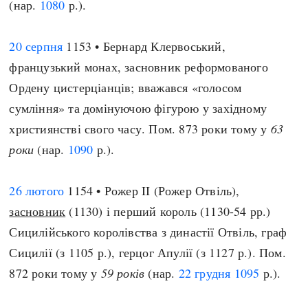
(нар.
1080
р.).
20 серпня
1153 • Бернард Клервоський,
французький монах, засновник реформованого
Ордену цистерціанців; вважався «голосом
сумління» та домінуючою фігурою у західному
християнстві свого часу. Пом. 873 роки тому у
63
роки
(нар.
1090
р.).
26 лютого
1154 • Рожер II (Рожер Отвіль),
засновник
(1130) і перший король (1130-54 рр.)
Сицилійського королівства з династії Отвіль, граф
Сицилії (з 1105 р.), герцог Апулії (з 1127 р.). Пом.
872 роки тому у
59 років
(нар.
22 грудня
1095
р.).