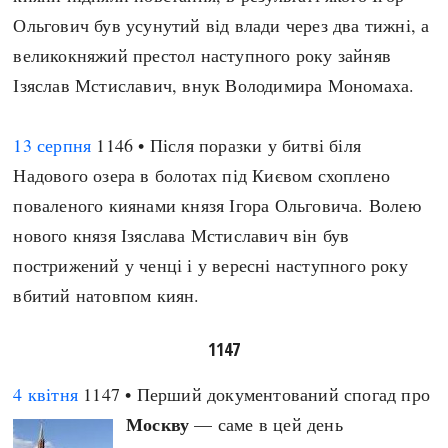
Ольгович був усунутий від влади через два тижні, а
великокняжий престол наступного року зайняв
Ізяслав Мстиславич, внук Володимира Мономаха.
13 серпня
1146 • Після поразки у битві біля
Надового озера в болотах під Києвом схоплено
поваленого киянами князя Ігора Ольговича. Волею
нового князя Ізяслава Мстиславич він був
пострижений у ченці і у вересні наступного року
вбитий натовпом киян.
1147
4 квітня
1147 • Перший документований спогад про
Москву
— саме в цей день