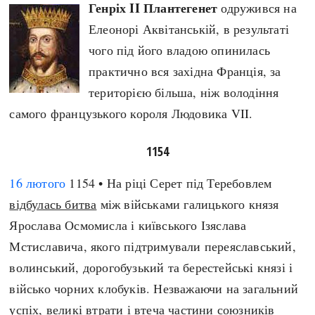
Генріх II Плантегенет
одружився на
Елеонорі Аквітанській, в результаті
чого під його владою опинилась
практично вся західна Франція, за
територією більша, ніж володіння
самого французького короля Людовика VII.
1154
16 лютого
1154 • На ріці Серет під Теребовлем
відбулась битва
між військами галицького князя
Ярослава Осмомисла і київського Ізяслава
Мстиславича, якого підтримували переяславський,
волинський, дорогобузький та берестейські князі і
військо чорних клобуків. Незважаючи на загальний
успіх, великі втрати і втеча частини союзників