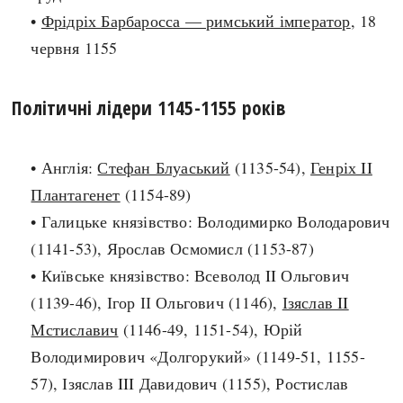
•
Фрідріх Барбаросса — римський імператор
, 18
search
червня 1155
Політичні лідери 1145-1155 років
СЬОГОДНІ
ПОДКАСТИ
• Англія:
Стефан Блуаський
(1135-54),
Генріх II
ЗАГОЛОВКИ
КРУГЛІ ДАТИ
Плантагенет
(1154-89)
ПРАВИЛА ЖИТТЯ
ФОТОІСТОРІЇ
• Галицьке князівство: Володимирко Володарович
ВИ (НЕ) ЗНАЛИ
ІНФОГРАФІКА
(1141-53), Ярослав Осмомисл (1153-87)
КАРТИ
ПРЯМА МОВА
• Київське князівство: Всеволод II Ольгович
НОТА БЕНЕ
МОЯ ІСТОРІЯ
(1139-46), Ігор ІІ Ольгович (1146),
Ізяслав II
Мстиславич
(1146-49, 1151-54), Юрій
Володимирович «Долгорукий» (1149-51, 1155-
Рубрики
Україна
57), Ізяслав III Давидович (1155), Ростислав
Авіація і космонавтика
Княжа доба