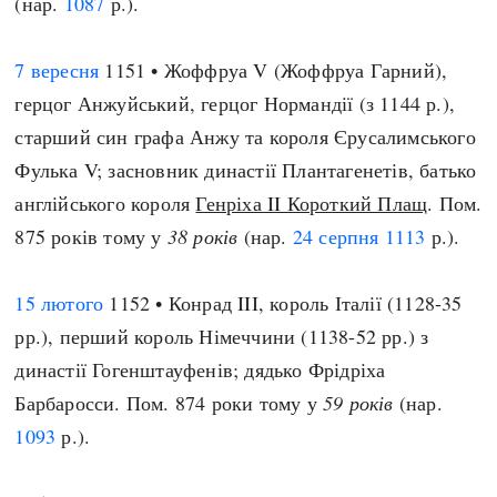
(нар.
1087
р.).
7 вересня
1151 • Жоффруа V (Жоффруа Гарний),
герцог Анжуйський, герцог Нормандії (з 1144 р.),
старший син графа Анжу та короля Єрусалимського
Фулька V; засновник династії Плантагенетів, батько
англійського короля
Генріха II Короткий Плащ
. Пом.
875 років тому у
38 років
(нар.
24 серпня
1113
р.).
15 лютого
1152 • Конрад III, король Італії (1128-35
рр.), перший король Німеччини (1138-52 рр.) з
династії Гогенштауфенів; дядько Фрідріха
Барбаросси. Пом. 874 роки тому у
59 років
(нар.
1093
р.).