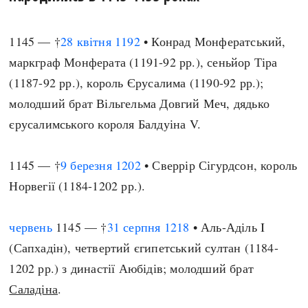
1145 — †
28 квітня
1192
• Конрад Монфератський,
маркграф Монферата (1191-92 рр.), сеньйор Тіра
(1187-92 рр.), король Єрусалима (1190-92 рр.);
молодший брат Вільгельма Довгий Меч, дядько
єрусалимського короля Балдуіна V.
1145 — †
9 березня
1202
• Сверрір Сігурдсон, король
Норвегії (1184-1202 рр.).
червень
1145 — †
31 серпня
1218
• Аль-Аділь I
(Сапхадін), четвертий єгипетський султан (1184-
1202 рр.) з династії Аюбідів; молодший брат
Саладіна
.