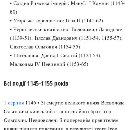
• Східна Римська імперія: Мануїл I Комнін (1143-
Регіони
Індекси
Австралія
80)
Нові статті
Азія
• Угорське королівство: Геза II (1141-62)
Популярні статті
Америка
• Чернігівське князівство: Володимир Давидович
Всі статті
А(нта)рктика
(1139-51), Ізяслав Давидович (1151-54, 1155-57),
Визначальні події
Африка
Святослав Ольгович (1154-55)
#Хештеги
Європа
• Шотландія: Давид I Святий (1124-53),
Автори
Малкольм IV Невинний (1153-65)
done
Всі події 1145-1155 років
1 серпня
1146 • Зі смертю великого князя Всеволода
Ольговича київський стіл посів його брат Ігор
Ольгович. Невдоволені й попереднім правителем
кияни підняли повстання, в результаті якого Ігор