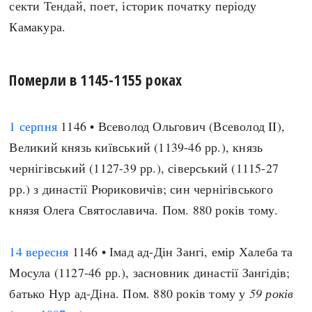
секти Тендай, поет, історик початку періоду
Камакура.
Померли в 1145-1155 роках
1 серпня
1146 • Всеволод Ольгович (Всеволод II),
Великий князь київський (1139-46 рр.), князь
чернігівський (1127-39 рр.), сіверський (1115-27
рр.) з династії Рюриковичів; син чернігівського
князя Олега Святославича. Пом. 880 років тому.
14 вересня
1146 • Імад ад-Дін Зангі, емір Халеба та
Мосула (1127-46 рр.), засновник династії Зангідів;
батько Нур ад-Діна. Пом. 880 років тому у
59 років