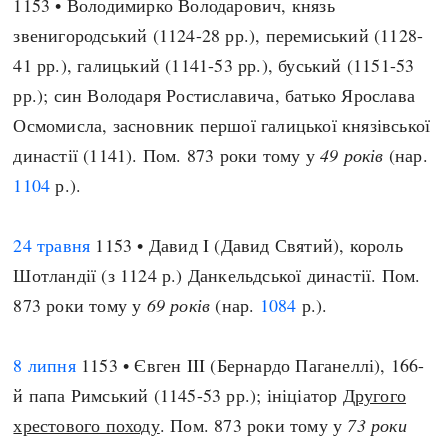
1153 • Володимирко Володарович, князь
звенигородський (1124-28 рр.), перемиський (1128-
41 рр.), галицький (1141-53 рр.), буський (1151-53
рр.); син Володаря Ростиславича, батько Ярослава
Осмомисла, засновник першої галицької князівської
династії (1141). Пом. 873 роки тому у
49 років
(нар.
1104
р.).
24 травня
1153 • Давид I (Давид Святий), король
Шотландії (з 1124 р.) Данкельдської династії. Пом.
873 роки тому у
69 років
(нар.
1084
р.).
8 липня
1153 • Євген III (Бернардо Паганеллі), 166-
й папа Римський (1145-53 рр.); ініціатор
Другого
хрестового походу
. Пом. 873 роки тому у
73 роки