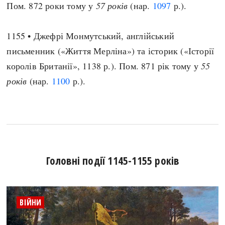
Пом. 872 роки тому у
57 років
(нар.
1097
р.).
1155 • Джефрі Монмутський, англійський
письменник («Життя Мерліна») та історик («Історії
королів Британії», 1138 р.). Пом. 871 рік тому у
55
років
(нар.
1100
р.).
Головні події 1145-1155 років
ВІЙНИ