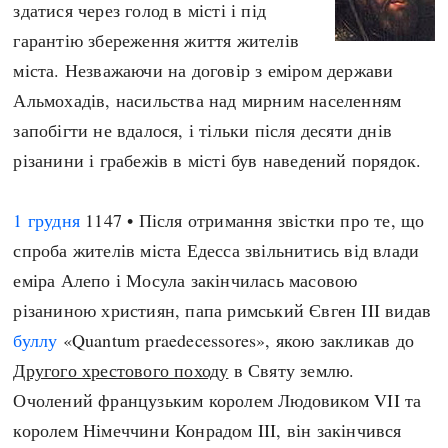
здатися через голод в місті і під
гарантію збереження життя жителів
міста. Незважаючи на договір з еміром держави
Альмохадів, насильства над мирним населенням
запобігти не вдалося, і тільки після десяти днів
різанини і грабежів в місті був наведений порядок.
1 грудня
1147 • Після отримання звістки про те, що
спроба жителів міста Едесса звільнитись від влади
еміра Алепо і Мосула закінчилась масовою
різаниною християн, папа римський Євген III видав
буллу
«Quantum praedecessores», якою закликав до
Другого хрестового походу
в Святу землю.
Очолений французьким королем Людовиком VII та
королем Німеччини Конрадом III, він закінчився