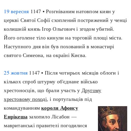
19 вересня
1147 • Розгніваним натовпом киян у
церкві Святої Софії схоплений пострижений у ченці
колишній князь Ігор Ольгович і згодом убитий.
Його оголене тіло кинули на торговій площі міста.
Наступного дня він був похований в монастирі
святого Симеона, на окраїні Києва.
25 жовтня
1147 • Після чотирьох місяців облоги і
кількох спроб штурму об'єднане військо
хрестоносців, що брали участь у
Другому
хрестовому поході
, і португальців під
короля Афонсу
командуванням
Енрікеша
захопило Лісабон —
мавританські правителі погодилися