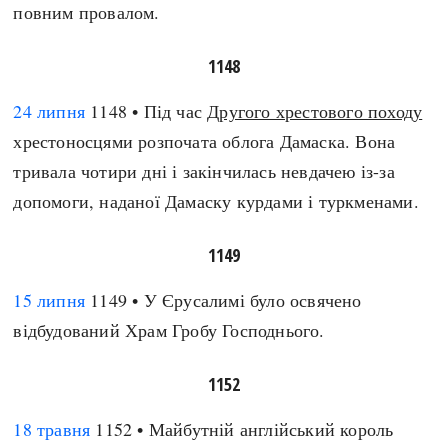
повним провалом.
1148
24 липня
1148 • Під час
Другого хрестового походу
хрестоносцями розпочата облога Дамаска. Вона
тривала чотири дні і закінчилась невдачею із-за
допомоги, наданої Дамаску курдами і туркменами.
1149
15 липня
1149 • У Єрусалимі було освячено
відбудований Храм Гробу Господнього.
1152
18 травня
1152 • Майбутній англійський король