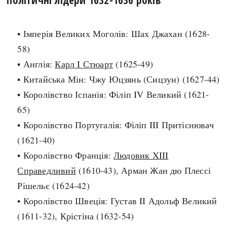
search
• Імперія Великих Моголів: Шах Джахан (1628-
58)
• Англія:
Карл I Стюарт
(1625-49)
• Китайська Мін: Чжу Юцзянь (Сицзун) (1627-44)
СЬОГОДНІ
ПОДКАСТИ
• Королівство Іспанія: Філіп IV Великий (1621-
ЗАГОЛОВКИ
КРУГЛІ ДАТИ
65)
ПРАВИЛА ЖИТТЯ
ФОТОІСТОРІЇ
• Королівство Португалія: Філіп III Притіснювач
ВИ (НЕ) ЗНАЛИ
ІНФОГРАФІКА
(1621-40)
КАРТИ
ПРЯМА МОВА
• Королівство Франція:
Людовик XIII
НОТА БЕНЕ
МОЯ ІСТОРІЯ
Справедливий
(1610-43), Арман Жан дю Плессі
Рішельє (1624-42)
• Королівство Швеція: Густав II Адольф Великий
Рубрики
Україна
(1611-32), Крістіна (1632-54)
Авіація і космонавтика
Княжа доба