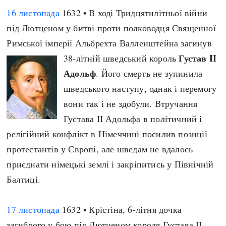
16 листопада
1632 • В ході Тридцятилітньої війни
під Лютценом у битві проти полководця Священної
Римської імперії Альбрехта Валленштейна загинув
Густав II
38-літній шведський король
Адольф
. Його смерть не зупинила
шведського наступу, однак і перемогу
вони так і не здобули. Втручання
Густава II Адольфа в політичний і
релігійний конфлікт в Німеччині посилив позиції
протестантів у Європі, але шведам не вдалось
приєднати німецькі землі і закріпитись у Північній
Балтиці.
17 листопада
1632 • Крістіна, 6-літня дочка
загиблого у бою під Лютценом короля Густава II