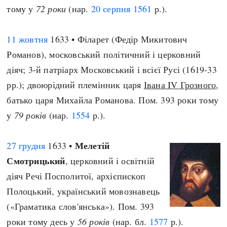
тому у
72 роки
(нар.
20 серпня
1561
р.).
11 жовтня
1633 • Філарет (Федір Микитович
Романов), московський політичний і церковний
діяч; 3-й патріарх Московський і всієї Русі (1619-33
рр.); двоюрідний племінник царя
Івана IV Грозного
,
батько царя Михайла Романова. Пом. 393 роки тому
у
79 років
(нар.
1554
р.).
Мелетій
27 грудня
1633 •
Смотрицький
, церковний і освітній
діяч Речі Посполитої, архієпископ
Полоцький, український мовознавець
(«Граматика слов'янська»). Пом. 393
роки тому десь у
56 років
(нар. бл.
1577
р.).