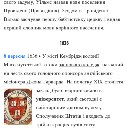
свого задуму, Уільмс назвав нове поселення
Провіденс (Провидіння). Згодом в Провіденсі
Вільмс заснував першу бабтистську церкву і видав
перший словник мови корінного населення.
1636
8 вересня
1636 • У місті Кембрідж колонії
Массачусетської затоки
засновано коледж
, названий
на честь свого головного спонсора англійського
місіонера Джона Гарварда. На початку XIX століття
заклад було реорганізовано в
університет
, який сьогодні є
найстарішим діючим вузом у
Сполучених Штатів і входить до
трійки кращих вузів світу.