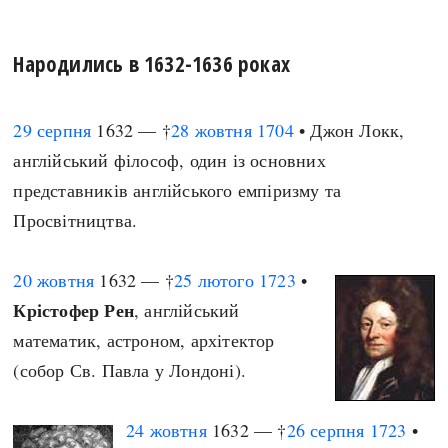
Народились в 1632-1636 роках
29 серпня
1632 — †
28 жовтня
1704
• Джон Локк,
англійський філософ, один із основних
представників англійського емпіризму та
Просвітництва.
20 жовтня
1632 — †
25 лютого
1723
•
Крістофер Рен
, англійський
математик, астроном, архітектор
(собор Св. Павла у Лондоні).
24 жовтня
1632 — †
26 серпня
1723
•