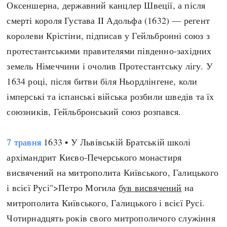
Оксеншерна, державний канцлер Швеції, а після
смерті короля Густава II Адольфа (1632) — регент
королеви Крістіни, підписав у Гейльбронні союз з
протестантськими правителями південно-західних
земель Німеччини і очолив Протестантську лігу. У
1634 році, після битви біля Ньордлінгене, коли
імперські та іспанські війська розбили шведів та їх
союзників, Гейльбронський союз розпався.
7 травня
1633 • У Львівській Братській школі
архімандрит Києво-Печерського монастиря
висвячений на митрополита Київського, Галицького
і всієї Русі">Петро Могила
був висвячений
на
митрополита Київського, Галицького і всієї Русі.
Чотирнадцять років свого митрополичого служіння