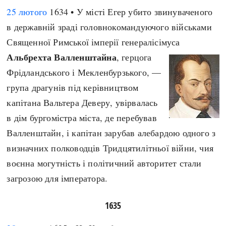
25 лютого
1634 • У місті Егер убито звинуваченого
в державній зраді головнокомандуючого військами
Священної Римської імперії генералісімуса
Альбрехта Валленштайна
, герцога
Фрідландського і Мекленбурзького, —
група драгунів під керівництвом
капітана Вальтера Деверу, увірвалась
в дім бургомістра міста, де перебував
Валленштайн, і капітан зарубав алебардою одного з
визначних полководців Тридцятилітньої війни, чия
воєнна могутність і політичний авторитет стали
загрозою для імператора.
1635