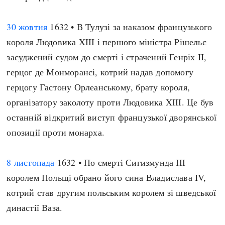
Регіони
Індекси
Австралія
Нові статті
30 жовтня
1632 • В Тулузі за наказом французького
Азія
Популярні статті
короля Людовика XIII і першого міністра Рішельє
Америка
Всі статті
засуджений судом до смерті і страчений Генріх II,
А(нта)рктика
Визначальні події
герцог де Монморансі, котрий надав допомогу
Африка
#Хештеги
герцогу Гастону Орлеанському, брату короля,
Європа
Автори
організатору заколоту проти Людовика XIII. Це був
останній відкритий виступ французької дворянської
опозиції проти монарха.
done
8 листопада
1632 • По смерті Сигизмунда III
королем Польщі обрано його сина Владислава IV,
котрий став другим польським королем зі шведської
династії Ваза.