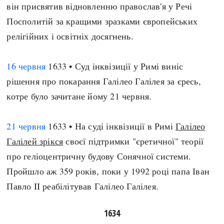
він присвятив відновленню православ'я у Речі
Посполитій за кращими зразками європейських
релігійних і освітніх досягнень.
16 червня
1633 • Суд інквізиції у Римі виніс
рішення про покарання Галілео Галілея за єресь,
котре було зачитане йому 21 червня.
21 червня
1633 • На суді інквізиції в Римі
Галілео
Галілей зрікся
своєї підтримки "єретичної" теорії
про геліоцентричну будову Сонячної системи.
Пройшло аж 359 років, поки у 1992 році папа Іван
Павло II реабілітував Галілео Галілея.
1634