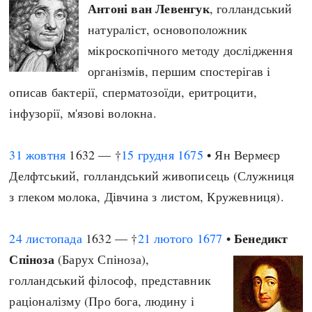
Антоні ван Левенгук
, голландський
натураліст, основоположник
мікроскопічного методу дослідження
організмів, першим спостерігав і
описав бактерії, сперматозоїди, еритроцити,
інфузорії, м'язові волокна.
31 жовтня
1632 — †
15 грудня
1675
• Ян Вермеєр
Делфтський, голландський живописець (Служниця
з глеком молока, Дівчина з листом, Кружевниця).
Бенедикт
24 листопада
1632 — †
21 лютого
1677
•
Спіноза
(Барух Спіноза),
голландський філософ, представник
раціоналізму (Про бога, людину і