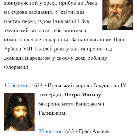
звинувачений у єресі, прибув до Рима
на судове засідання. У квітні він
постав перед судом інквізиції і був
змушений визнати себе винним в
обмін на легше покарання. За наполяганням Папи
Урбана VIII Галілей решту життя провів під
домашнім арештом у своєму домі поблизу
Флоренції.
12 березня
1633 • Польський король Владислав IV
Петра Могилу
затвердив
митрополитом Київським і
Галицьким.
23 квітня
1633 • Граф Аксель