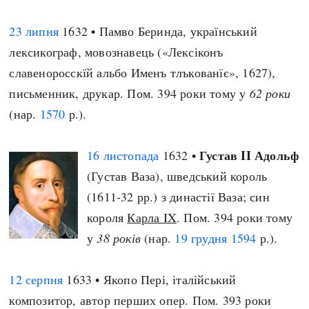
23 липня
1632 • Памво Беринда, український
лексикограф, мовознавець («Лексіконъ
славеноросскїй альбо Именъ тлъкованїє», 1627),
письменник, друкар. Пом. 394 роки тому у
62 роки
(нар.
1570
р.).
Густав II Адольф
16 листопада
1632 •
(Густав Ваза), шведський король
(1611-32 рр.) з династії Ваза; син
короля
Карла IX
. Пом. 394 роки тому
у
38 років
(нар.
19 грудня
1594
р.).
12 серпня
1633 • Якопо Пері, італійський
композитор, автор перших опер. Пом. 393 роки