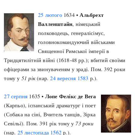
Альбрехт
25 лютого
1634 •
Валленштайн
, німецький
полководець, генералісімус,
головнокомандуючий військами
Священної Римської імперії в
Тридцятилітній війні (1618-48 рр.); вбитий своїми
офіцерами за звинуваченям у зраді. Пом. 392 роки
тому у
51 рік
(нар.
24 вересня
1583
р.).
Лопе Фелікс де Вега
27 серпня
1635 •
(Карпьо), іспанський драматург і поет
(Собака на сіні, Вчитель танців, Зірка
Севільї). Пом. 391 рік тому у
73 роки
(нар.
25 листопада
1562
р.).