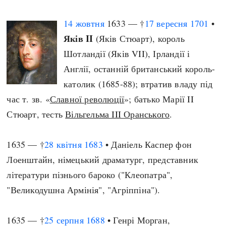
14 жовтня
1633 — †
17 вересня
1701
•
Яків II
(Яків Стюарт), король
Шотландії (Яків VII), Ірландії і
Англії, останній британський король-
католик (1685-88); втратив владу під
час т. зв. «
Славної революції
»; батько Марії II
Стюарт, тесть
Вільгельма III Оранського
.
1635 — †
28 квітня
1683
• Даніель Каспер фон
Лоенштайн, німецький драматург, представник
літератури пізнього бароко ("Клеопатра",
"Великодушна Армінія", "Агріппіна").
1635 — †
25 серпня
1688
• Генрі Морган,