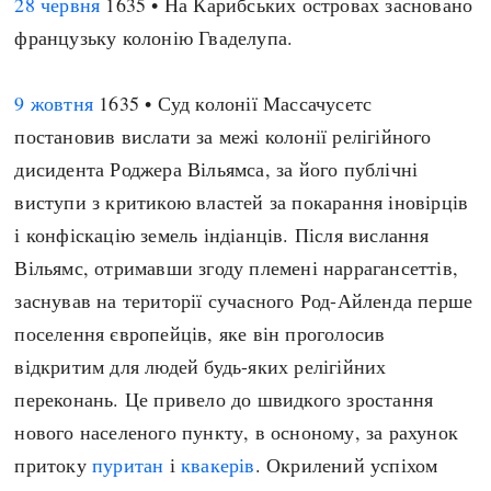
28 червня
1635 • На Карибських островах засновано
французьку колонію Гваделупа.
9 жовтня
1635 • Суд колонії Массачусетс
постановив вислати за межі колонії релігійного
дисидента Роджера Вільямса, за його публічні
виступи з критикою властей за покарання іновірців
і конфіскацію земель індіанців. Після вислання
Вільямс, отримавши згоду племені наррагансеттів,
заснував на території сучасного Род-Айленда перше
поселення європейців, яке він проголосив
відкритим для людей будь-яких релігійних
переконань. Це привело до швидкого зростання
нового населеного пункту, в осноному, за рахунок
притоку
пуритан
і
квакерів
. Окрилений успіхом