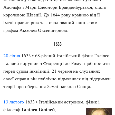
Адольфа і Марії Елеонори Бранденбурзької, стала
королевою Швеції. До 1644 року країною від її
імені правив рикстаг, очолюваний канцлером
графом Акселем Оксеншерною.
1633
20 січня
1633 • 68-річний італійський фізик Галілео
Галілей вирушив з Флоренції до Риму, щоб постати
перед судом інквізиції. 21 червня на слуханнях
своєї справи він публічно відмовився від підтримки
теорії про обертання Землі навколо Сонця.
13 лютого
1633 • Італійський астроном, фізик і
Галілео Галілей
філософ
,