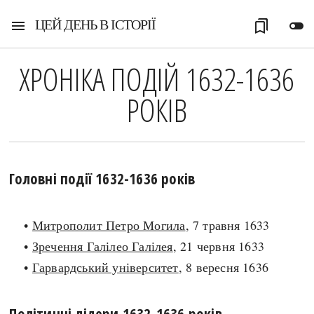
ЦЕЙ ДЕНЬ В ІСТОРІЇ
menu
bookmarks
toggle_off
ХРОНІКА ПОДІЙ 1632-1636
РОКІВ
Головні події 1632-1636 років
•
Митрополит Петро Могила
, 7 травня 1633
•
Зречення Галілео Галілея
, 21 червня 1633
•
Гарвардський університет
, 8 вересня 1636
Політичні лідери 1632-1636 років