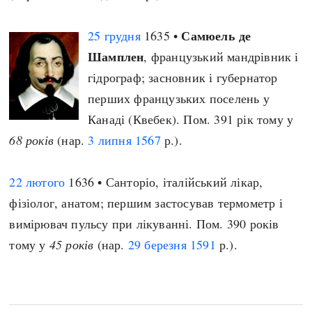
Самюель де
25 грудня
1635 •
Шамплен
, французький мандрівник і
гідрограф; засновник і губернатор
перших французьких поселень у
Канаді (Квебек). Пом. 391 рік тому у
68 років
(нар.
3 липня
1567
р.).
22 лютого
1636 • Санторіо, італійський лікар,
фізіолог, анатом; першим застосував термометр і
вимірювач пульсу при лікуванні. Пом. 390 років
тому у
45 років
(нар.
29 березня
1591
р.).