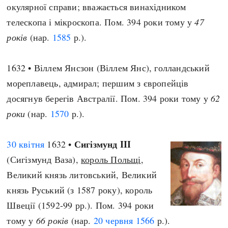
окулярної справи; вважається винахідником
телескопа і мікроскопа. Пом. 394 роки тому у
47
років
(нар.
1585
р.).
1632 • Віллем Янсзон (Віллем Янс), голландський
мореплавець, адмирал; першим з європейців
досягнув берегів Австралії. Пом. 394 роки тому у
62
роки
(нар.
1570
р.).
Сигізмунд III
30 квітня
1632 •
(Сигізмунд Ваза),
король Польщі
,
Великий князь литовський, Великий
князь Руський (з 1587 року), король
Швеції (1592-99 рр.). Пом. 394 роки
тому у
66 років
(нар.
20 червня
1566
р.).