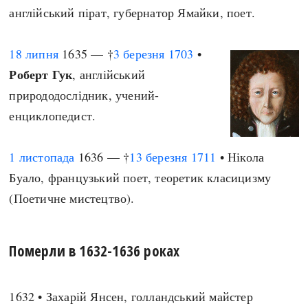
англійський пірат, губернатор Ямайки, поет.
18 липня
1635 — †
3 березня
1703
•
Роберт Гук
, англійський
природодослідник, учений-
енциклопедист.
1 листопада
1636 — †
13 березня
1711
• Нікола
Буало, французький поет, теоретик класицизму
(Поетичне мистецтво).
Померли в 1632-1636 роках
1632 • Захарій Янсен, голландський майстер