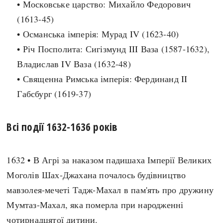
• Московське царство: Михайло Федорович
Архітектура і будівництво
Козацька доба
(1613-45)
Битви і війни
Українська революція
• Османська імперія: Мурад IV (1623-40)
Катастрофи
Україна радянська
• Річ Посполита: Сигізмунд III Ваза (1587-1632),
Кримінал
Україна незалежна
Владислав IV Ваза (1632-48)
Культура і мистецтво
ЗНО
• Священна Римська імперія: Фердинанд II
Людина і суспільство
Габсбург (1619-37)
Хронологія
Наука, освіта і техніка
Античні часи
Особистості
Всі події 1632-1636 років
Темні віки
Подорожі і відкриття
Високе Середньовіччя
Політика
Пізнє Середньовіччя
1632 • В Агрі за наказом падишаха Імперії Великих
Релігія
Нова історія
Моголів Шах-Джахана почалось будівництво
Розваги і дозвілля
Новітня історія
мавзолея-мечеті Тадж-Махал в пам'ять про дружину
Спорт
Наш час
Мумтаз-Махал, яка померла при народженні
Чудеса світу
чотирнадцятої дитини.