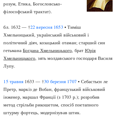
розум, Етика, Богословсько-
філософський трактат).
бл. 1632 — †
22 вересня
1653
• Тиміш
Хмельницький, український військовий і
політичний діяч, козацький отаман; старший син
гетьмана
Богдана Хмельницького
, брат
Юрія
Хмельницького
, зять молдавського господаря Василя
Лупу.
15 травня
1633 — †
30 березня
1707
• Себастьєн ле
Претр, маркіз де Вобан, французький військовий
інженер, маршал Франції (з 1703 р.); розробив
метод стрільби рикошетом, спосіб поетапного
штурму фортець, модернізував штик.