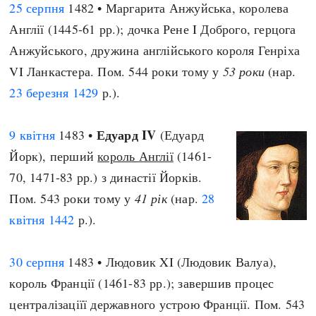
25 серпня
1482 • Маргарита Анжуйська, королева
Англії (1445-61 рр.); дочка Рене I Доброго, герцога
Анжуйського, дружина англійського короля Генріха
VI Ланкастера. Пом. 544 роки тому у
53 роки
(нар.
23 березня
1429
р.).
Едуард IV
9 квітня
1483 •
(Едуард
Йорк), перший
король Англії
(1461-
70, 1471-83 рр.) з династії Йорків.
Пом. 543 роки тому у
41 рік
(нар.
28
квітня
1442
р.).
30 серпня
1483 • Людовик XI (Людовик Валуа),
король Франції (1461-83 рр.); завершив процес
централізаціїї державного устрою Франції. Пом. 543