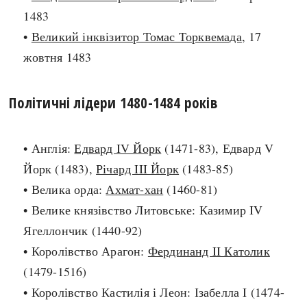
1483
search
•
Великий інквізитор Томас Торквемада
, 17
жовтня 1483
Політичні лідери 1480-1484 років
СЬОГОДНІ
ПОДКАСТИ
ЗАГОЛОВКИ
КРУГЛІ ДАТИ
• Англія:
Едвард IV Йорк
(1471-83), Едвард V
ПРАВИЛА ЖИТТЯ
ФОТОІСТОРІЇ
Йорк (1483),
Річард III Йорк
(1483-85)
ВИ (НЕ) ЗНАЛИ
ІНФОГРАФІКА
• Велика орда:
Ахмат-хан
(1460-81)
КАРТИ
ПРЯМА МОВА
• Велике князівство Литовське: Казимир IV
НОТА БЕНЕ
МОЯ ІСТОРІЯ
Ягеллончик (1440-92)
• Королівство Арагон:
Фердинанд II Католик
(1479-1516)
Рубрики
Україна
• Королівство Кастилія і Леон: Ізабелла I (1474-
Авіація і космонавтика
Княжа доба