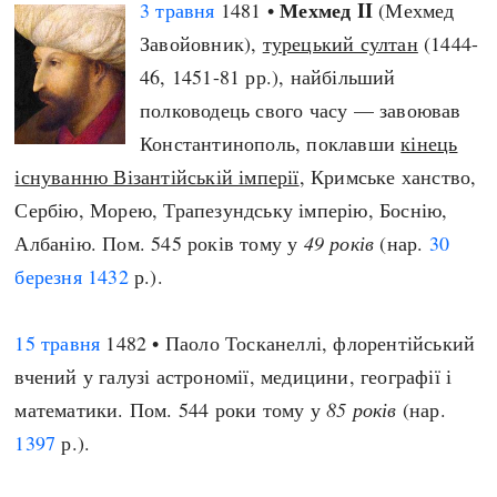
Мехмед II
3 травня
1481 •
(Мехмед
Завойовник),
турецький султан
(1444-
46, 1451-81 рр.), найбільший
полководець свого часу — завоював
Константинополь, поклавши
кінець
існуванню Візантійській імперії
, Кримське ханство,
Сербію, Морею, Трапезундську імперію, Боснію,
Албанію. Пом. 545 років тому у
49 років
(нар.
30
березня
1432
р.).
15 травня
1482 • Паоло Тосканеллі, флорентійський
вчений у галузі астрономії, медицини, географії і
математики. Пом. 544 роки тому у
85 років
(нар.
1397
р.).