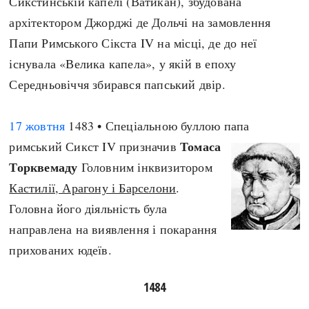
Сикстинській капелі (Ватикан), збудована
архітектором Джорджі де Дольчі на замовлення
Папи Римського Сікста IV на місці, де до неї
існувала «Велика капела», у якій в епоху
Середньовіччя збирався папський двір.
17 жовтня
1483 • Спеціальною буллою папа
Томаса
римський Сикст IV призначив
Торквемаду
Головним інквизитором
Кастилії, Арагону і Барселони
.
Головна його діяльність була
направлена на виявлення і покарання
прихованих юдеїв.
1484