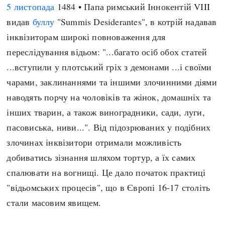
5 листопада
1484 • Папа римський Іннокентій VIII
видав
буллу
"Summis Desiderantes", в котрій надавав
інквізиторам широкі повноваження для
переслідування відьом: "...багато осіб обох статей
...вступили у плотський гріх з демонами ...і своїми
чарами, заклинаннями та іншими злочинними діями
наводять порчу на чоловіків та жінок, домашніх та
інших тварин, а також виноградники, сади, луги,
пасовиська, ниви...". Від підозрюваних у подібних
злочинах інквізитори отримали можливість
добиватись зізнання шляхом тортур, а їх самих
спалювати на вогнищі. Це дало початок практиці
"відьомських процесів", що в Європі 16-17 століть
стали масовим явищем.