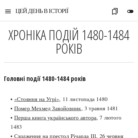
ЦЕЙ ДЕНЬ В ІСТОРІЇ
menu
bookmarks
toggle_off
ХРОНІКА ПОДІЙ 1480-1484
РОКІВ
Головні події 1480-1484 років
•
«Стояння на Угрі»
, 11 листопада 1480
•
Помер Мехмед Завойовник
, 3 травня 1481
•
Перша книга українського автора
, 7 лютого
1483
•
Сходження на престол Річарда ІІІ
, 26 червня