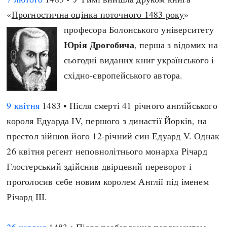
«
Прогностична оцінка поточного 1483 року
»
професора Болонського університету
Юрія Дрогобича
, перша з відомих на
сьогодні виданих книг українського і
східно-європейського автора.
9 квітня
1483 • Після смерті 41 річного англійського
короля Едуарда IV, першого з династії Йорків, на
престол зійшов його 12-річний син Едуард V. Однак
26 квітня регент неповнолітнього монарха Річард
Глостерський здійснив двірцевий переворот і
проголосив себе новим королем Англії під іменем
Річард III.