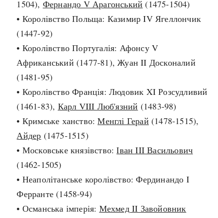
1504),
Фернандо V Арагонський
(1475-1504)
Архітектура і будівництво
Козацька доба
• Королівство Польща: Казимир IV Ягеллончик
Битви і війни
Українська революція
(1447-92)
Катастрофи
Україна радянська
• Королівство Португалія: Афонсу V
Кримінал
Україна незалежна
Африканський (1477-81), Жуан II Досконалий
Культура і мистецтво
ЗНО
(1481-95)
Людина і суспільство
• Королівство Франція: Людовик XI Розсудливий
Хронологія
Наука, освіта і техніка
(1461-83),
Карл VIII Люб'язний
(1483-98)
Античні часи
Особистості
• Кримське ханство:
Менглі Герай
(1478-1515),
Темні віки
Подорожі і відкриття
Айдер
(1475-1515)
Високе Середньовіччя
Політика
• Московське князівство:
Іван III Васильович
Пізнє Середньовіччя
Релігія
(1462-1505)
Нова історія
Розваги і дозвілля
• Неаполітанське королівство: Фердинандо I
Новітня історія
Спорт
Ферранте (1458-94)
Наш час
Чудеса світу
• Османська імперія:
Мехмед II Завойовник