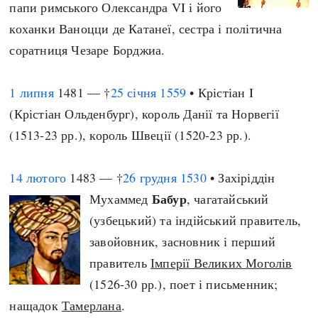
папи римського Олександра VI і його
коханки Ваноцци де Катанеї, сестра і політична
соратниця Чезаре Борджиа.
1 липня
1481 — †
25 січня
1559
• Крістіан I
(Крістіан Ольденбург), король Данії та Норвегії
(1513-23 рр.), король Швеції (1520-23 рр.).
14 лютого
1483 — †
26 грудня
1530
• Захіріддін
Бабур
Мухаммед
, чагатайський
(узбецький) та індійський правитель,
завойовник, засновник і перший
правитель
Імперії Великих Моголів
(1526-30 рр.), поет і письменник;
нащадок
Тамерлана
.