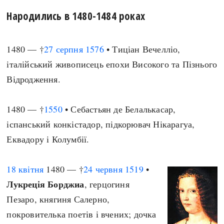
Народились в 1480-1484 роках
1480 — †
27 серпня
1576
• Тиціан Вечелліо,
італійський живописець епохи Високого та Пізнього
Відродження.
1480 — †
1550
• Себастьян де Белалькасар,
іспанський конкістадор, підкорювач Нікарагуа,
Еквадору і Колумбії.
18 квітня
1480 — †
24 червня
1519
•
Лукреція Борджиа
, герцогиня
Пезаро, княгиня Салерно,
покровителька поетів і вчених; дочка