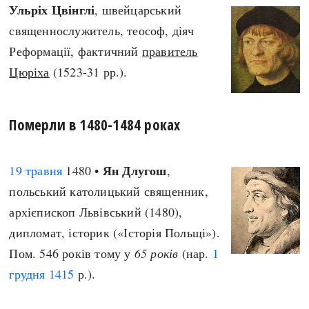
Ульріх Цвінглі
, швейцарський
священнослужитель, теософ, діяч
Реформації, фактичний
правитель
Цюріха
(1523-31 рр.).
Померли в 1480-1484 роках
Ян Длугош
19 травня
1480 •
,
польський католицький священник,
архієпископ Львівський (1480),
дипломат, історик («Історія Польщі»).
Пом. 546 років тому у
65 років
(нар.
1
грудня
1415
р.).