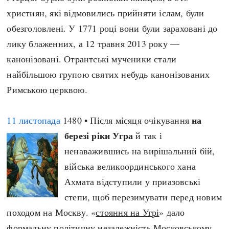
християн, які відмовились прийняти іслам, були
обезголовлені. У 1771 році вони були зараховані до
лику блаженних, а 12 травня 2013 року —
канонізовані. Отрантські мученики стали
найбільшою групою святих небудь канонізованих
Римською церквою.
на
11 листопада
1480 • Після місяця очікування
березі ріки Угра
й так і
ненаважившись на вирішальний бій,
війська великоординського хана
Ахмата відступили у приазовські
степи, щоб перезимувати перед новим
походом на Москву. «
стояння на Угрі
» дало
формальну політичну незалежність Московському