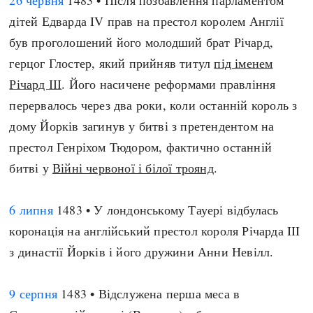
26 червня
1483 • Після позбавлення парламентом
дітей Едварда IV прав на престол королем Англії
був проголошений його молодший брат Річард,
герцог Глостер, який прийняв титул
під іменем
Річард ІІІ
. Його насичене реформами правління
перервалось через два роки, коли останній король з
дому Йорків загинув у битві з претендентом на
престол Генріхом Тюдором, фактично останній
битві у
Війні червоної і білої троянд
.
6 липня
1483 • У лондонському Тауері відбулась
коронація на англійський престол короля Річарда III
з династії Йорків і його дружини Анни Невілл.
9 серпня
1483 • Відслужена перша меса в