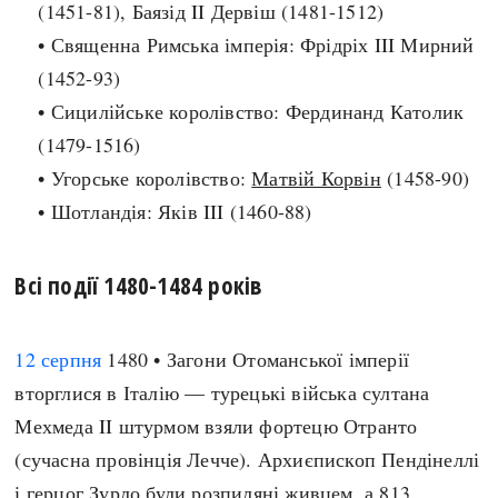
(1451-81), Баязід II Дервіш (1481-1512)
Регіони
Індекси
Австралія
• Священна Римська імперія: Фрідріх III Мирний
Нові статті
Азія
(1452-93)
Популярні статті
Америка
• Сицилійське королівство: Фердинанд Католик
Всі статті
А(нта)рктика
(1479-1516)
Визначальні події
Африка
• Угорське королівство:
Матвій Корвін
#Хештеги
(1458-90)
Європа
• Шотландія: Яків III (1460-88)
Автори
Всі події 1480-1484 років
done
12 серпня
1480 • Загони Отоманської імперії
вторглися в Італію — турецькі війська султана
Мехмеда II штурмом взяли фортецю Отранто
(сучасна провінція Лечче). Архиєпископ Пендінеллі
і герцог Зурло були розпиляні живцем, а 813