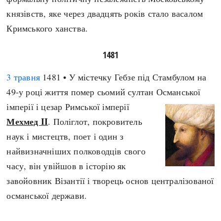
князівств, яке через двадцять років стало васалом
Кримського ханства.
1481
3 травня
1481 • У містечку Гебзе під Стамбулом на
49-у році життя помер сьомий султан Османської
імперії і цезар Римської імперії
Мехмед II
. Поліглот, покровитель
наук і мистецтв, поет і один з
найвизначніших полководців свого
часу, він увійшов в історію як
завойовник Візантії і творець основ централізованої
османської держави.