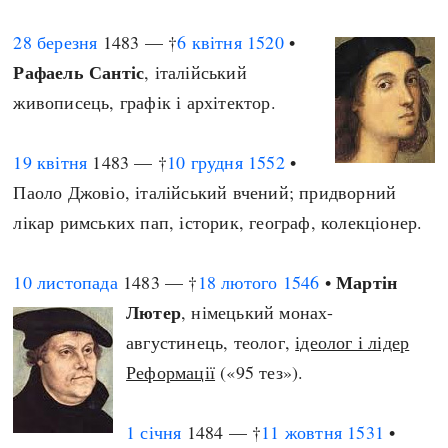
28 березня
1483 — †
6 квітня
1520
•
Рафаель Сантіс
, італійський
живописець, графік і архітектор.
19 квітня
1483 — †
10 грудня
1552
•
Паоло Джовіо, італійський вчений; придворний
лікар римських пап, історик, географ, колекціонер.
Мартін
10 листопада
1483 — †
18 лютого
1546
•
Лютер
, німецький монах-
августинець, теолог,
ідеолог і лідер
Реформації
(«95 тез»).
1 січня
1484 — †
11 жовтня
1531
•