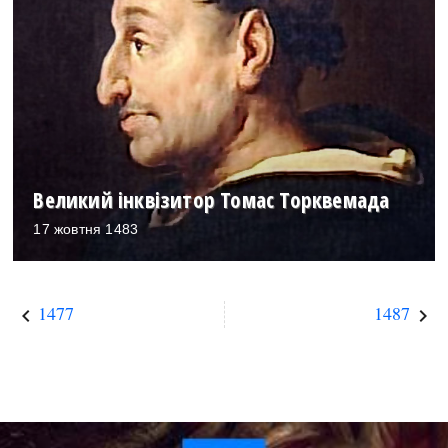
Великий інквізитор Томас Торквемада
17 жовтня 1483
1477
1487
keyboard_arrow_left
keyboard_arrow_right