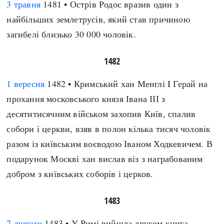
3 травня
1481 • Острів Родос вразив один з
найбільших землетрусів, який став причиною
загибелі близько 30 000 чоловік.
1482
1 вересня
1482 • Кримський хан Менглі I Герай на
прохання московського князя Івана ІІІ з
десятитисячним військом захопив Київ, спалив
собори і церкви, взяв в полон кілька тисяч чоловік
разом із київським воєводою Іваном Ходкевичем. В
подарунок Москві хан вислав віз з награбованим
добром з київських соборів і церков.
1483
7 лютого
1483 • У Римі вийшла друком книга