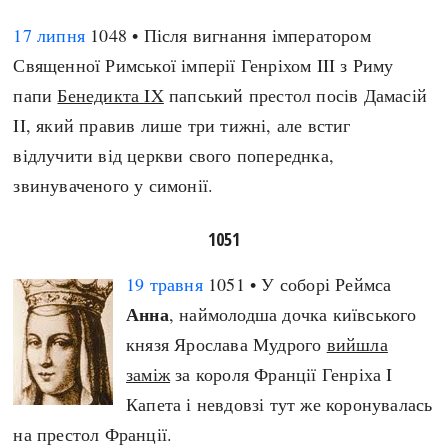
17 липня
1048 • Після вигнання імператором
Священної Римської імперії Генріхом III з Риму
папи
Бенедикта IX
папський престол посів Дамасій
II, який правив лише три тижні, але встиг
відлучити від церкви свого попереднка,
звинуваченого у симонії.
1051
19 травня
1051 • У соборі Реймса
Анна
, наймолодша дочка київського
князя Ярослава Мудрого
вийшла
заміж
за короля Франції Генріха I
Капета і невдовзі тут же коронувалась
на престол Франції.