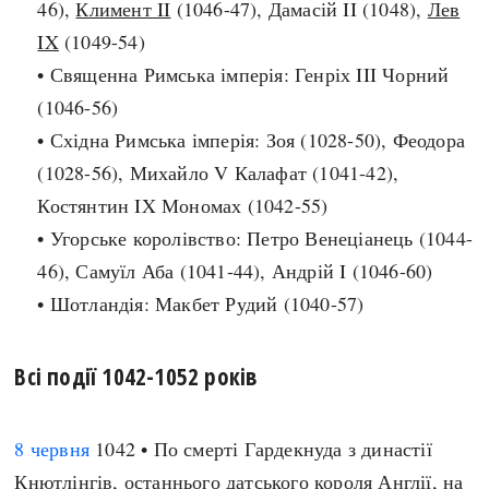
46),
Климент II
(1046-47), Дамасій II (1048),
Лев
Архітектура і будівництво
Козацька доба
IX
(1049-54)
Битви і війни
Українська революція
• Священна Римська імперія: Генріх III Чорний
Катастрофи
Україна радянська
(1046-56)
Кримінал
Україна незалежна
• Східна Римська імперія: Зоя (1028-50), Феодора
Культура і мистецтво
ЗНО
(1028-56), Михайло V Калафат (1041-42),
Людина і суспільство
Костянтин IX Мономах (1042-55)
Хронологія
Наука, освіта і техніка
• Угорське королівство: Петро Венеціанець (1044-
Античні часи
Особистості
46), Самуїл Аба (1041-44), Андрій I (1046-60)
Темні віки
Подорожі і відкриття
• Шотландія: Макбет Рудий (1040-57)
Високе Середньовіччя
Політика
Пізнє Середньовіччя
Релігія
Всі події 1042-1052 років
Нова історія
Розваги і дозвілля
Новітня історія
Спорт
Наш час
8 червня
1042 • По смерті Гардекнуда з династії
Чудеса світу
Кнютлінгів, останнього датського короля Англії,
на