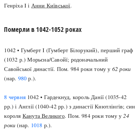
Генріха I і
Анни Київської
.
Померли в 1042-1052 роках
1042 • Гумберт I (Гумберт Білорукий), перший граф
(1032 р.) Морьєна/Савойї; родоначальний
Савойської династії. Пом. 984 роки тому у
62 роки
(нар.
980
р.).
8 червня
1042 • Гардекнуд, король Данії (1035-42
рр.) і Англії (1040-42 рр.) з династії Кнютлінгів; син
короля
Канута Великого
. Пом. 984 роки тому у
24
роки
(нар.
1018
р.).