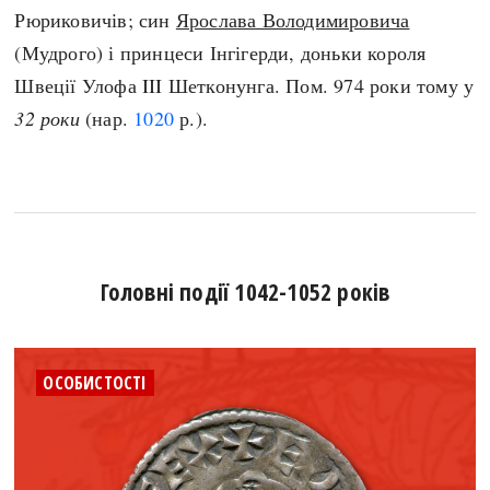
Рюриковичів; син
Ярослава Володимировича
(Мудрого) і принцеси Інгігерди, доньки короля
Швеції Улофа III Шетконунга. Пом. 974 роки тому у
32 роки
(нар.
1020
р.).
Головні події 1042-1052 років
ОСОБИСТОСТІ