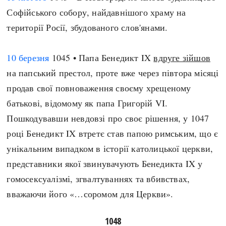
Софійського собору, найдавнішого храму на
території Росії, збудованого слов'янами.
10 березня
1045 • Папа Бенедикт IX
вдруге зійшов
на папський престол, проте вже через півтора місяці
продав свої повноваження своєму хрещеному
батькові, відомому як папа Григорій VI.
Пошкодувавши невдовзі про своє рішення, у 1047
році Бенедикт IX втретє став папою римським, що є
унікальним випадком в історії католицької церкви,
представники якої звинувачують Бенедикта IX у
гомосексуалізмі, згвалтуваннях та вбивствах,
вважаючи його «…соромом для Церкви».
1048