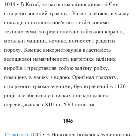
1044 • В Китаї, за часів правління династії Сун
створено воєнний трактат «Уцзин цзуняо», в якому
викладено питання пов'язані з військовими
технологіями, зокрема описано військові кораблі,
метальні машини, компас, вогнемет і рецепти
пороху. Компас використовував властивість
залишкової намагніченості нагрітикх залізних
виробів і представляв собою залізну рибку,
поміщену в чашку з водою. Оригінал трактату,
створеного трьома вченими, був втрачений в 1126
році, але зберігся у списках і неодноразово
перевидавався з XIII по XVI століття.
1045
15 лютого
1045 • В Новгороді почалось будівництво