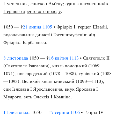
Пустельник, єпископ Ам'єну; один з натхненників
Першого хрестового походу
.
1050 — †
21 липня
1105
• Фрідріх I, герцог Швабії,
родоначальник династії Гогенштауфенів; дід
Фрідріха Барбаросси.
8 листопада
1050 — †
16 квітня
1113
• Святополк II
(Святополк Ізяславич), князь полоцький (1069—
1071), новгородський (1078—1088), турівский (1088
—1093), Великий князь київський (1093—1113);
син Ізяслава I Ярославовича, внук Ярослава I
Мудрого, зять Олексія I Комніна.
11 листопада
1050 — †
7 серпня
1106
• Генріх IV