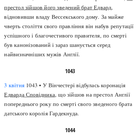
Регіони
Індекси
престол зійшов його зведений брат Едвард
,
Австралія
Нові статті
відновивши владу Вессекського дому. За майже
Азія
Популярні статті
чверть століття свого правління він набув репутації
Америка
Всі статті
успішного і благочестивого правителя, по смерті
А(нта)рктика
Визначальні події
був канонізований і зараз шанується серед
Африка
#Хештеги
найвизначніших мужів Англії.
Європа
Автори
1043
done
3 квітня
1043 • У Вінчестері відбулась коронація
Едварда Сповідника
, що зійшов на престол Англії
попереднього року по смерті свого зведеного брата
датського королія Гардекнуда.
1044