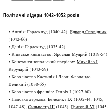
search
Політичні лідери 1042-1052 років
• Англія: Гардекнуд (1040-42),
Едвард Сповідник
(1042-66)
СЬОГОДНІ
ПОДКАСТИ
• Данія: Гардекнуд (1035-42)
ЗАГОЛОВКИ
КРУГЛІ ДАТИ
• Київське князівство:
Ярослав Мудрий
(1019-54)
ПРАВИЛА ЖИТТЯ
ФОТОІСТОРІЇ
• Константинопольский патріарх:
Михайло I
ВИ (НЕ) ЗНАЛИ
ІНФОГРАФІКА
Керуларій
(1043-59)
КАРТИ
ПРЯМА МОВА
• Королівство Кастилія і Леон: Фернандо
НОТА БЕНЕ
МОЯ ІСТОРІЯ
Великий (1038-65)
• Королівство франків: Генріх I (1027-60)
• Папська держава:
Бенедикт IX
(1032-44, 1045,
Рубрики
Україна
1047-48),
Сильвестр III
(1045),
Григорій VI
(1045-
Авіація і космонавтика
Княжа доба