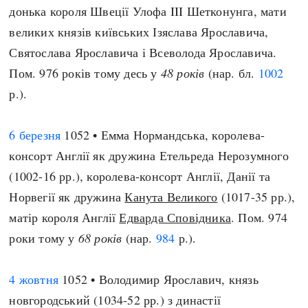
донька короля Швеції Улофа III Шетконунга, мати
великих князів київських Ізяслава Ярославича,
Святослава Ярославича і Всеволода Ярославича.
Пом. 976 років тому десь у
48 років
(нар. бл.
1002
р.).
6 березня
1052 • Емма Нормандська, королева-
консорт Англії як дружина Етельреда Нерозумного
(1002-16 рр.), королева-консорт Англії, Данії та
Норвегії як дружина
Канута Великого
(1017-35 рр.),
матір короля Англії
Едварда Сповідника
. Пом. 974
роки тому у
68 років
(нар.
984
р.).
4 жовтня
1052 • Володимир Ярославич, князь
новгородський (1034-52 рр.) з династії