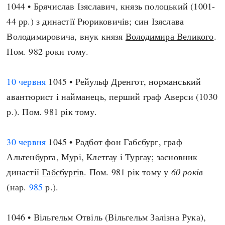
1044 • Брячислав Ізяславич, князь полоцький (1001-
44 рр.) з династії Рюриковичів; син Ізяслава
Володимировича, внук князя
Володимира Великого
.
Пом. 982 роки тому.
10 червня
1045 • Рейульф Дренгот, норманський
авантюрист і найманець, перший граф Аверси (1030
р.). Пом. 981 рік тому.
30 червня
1045 • Радбот фон Габсбург, граф
Альтенбурга, Мурі, Клетгау і Тургау; засновник
династії
Габсбургів
. Пом. 981 рік тому у
60 років
(нар.
985
р.).
1046 • Вільгельм Отвіль (Вільгельм Залізна Рука),