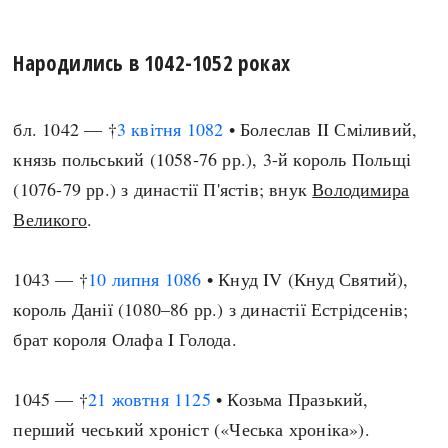
Народились в 1042-1052 роках
бл. 1042 — †
3 квітня
1082
• Болеслав II Сміливий,
князь польський (1058-76 рр.), 3-й король Польщі
(1076-79 рр.) з династії П'ястів; внук
Володимира
Великого
.
1043 — †
10 липня
1086
• Кнуд IV (Кнуд Святий),
король Данії (1080–86 рр.) з династії Естрідсенів;
брат короля Олафа I Голода.
1045 — †
21 жовтня
1125
• Козьма Празький,
перший чеський хроніст («Чеська хроніка»).