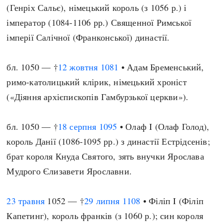
(Генріх Сальє), німецький король (з 1056 р.) і
імператор (1084-1106 рр.) Священної Римської
імперії Салічної (Франконської) династії.
бл. 1050 — †
12 жовтня
1081
• Адам Бременський,
римо-католицький клірик, німецький хроніст
(«Діяння архієпископів Гамбурзької церкви»).
бл. 1050 — †
18 серпня
1095
• Олаф I (Олаф Голод),
король Данії (1086-1095 рр.) з династії Естрідсенів;
брат короля Кнуда Святого, зять внучки Ярослава
Мудрого Єлизавети Ярославни.
23 травня
1052 — †
29 липня
1108
• Філіп I (Філіп
Капетинг), король франків (з 1060 р.); син короля