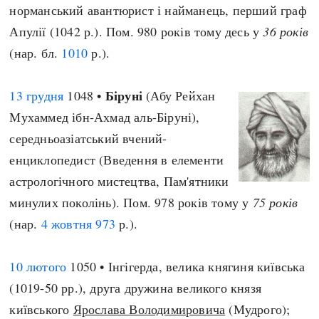
норманський авантюрист і найманець, перший граф
Апулії (1042 р.). Пом. 980 років тому десь у
36 років
(нар. бл.
1010
р.).
Біруні
13 грудня
1048 •
(Абу Рейхан
Мухаммед ібн-Ахмад аль-Біруні),
середньоазіатський вчений-
енциклопедист (Введення в елементи
астрологічного мистецтва, Пам'ятники
минулих поколінь). Пом. 978 років тому у
75 років
(нар.
4 жовтня
973
р.).
10 лютого
1050 • Інгігерда, велика княгиня київська
(1019-50 рр.), друга дружина великого князя
київського
Ярослава Володимировича
(Мудрого);