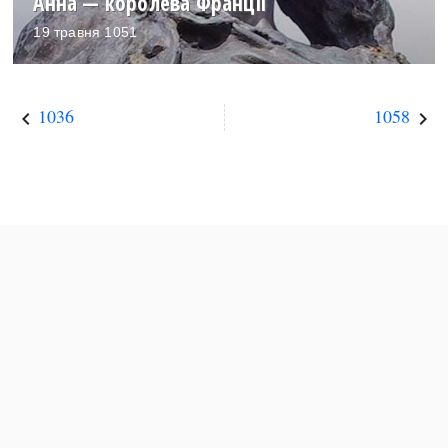
Анна — королева Франції
19 травня 1051
1036
1058
keyboard_arrow_left
keyboard_arrow_right