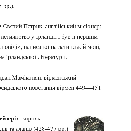
 рр.).
• Святий Патрик, англійський місіонер;
истиянство у Ірландії і був її першим
повіді», написаної на латинській мові,
м ірландської літератури.
рдан Маміконян, вірменський
ерсидського повстання вірмен 449—451
ейзеріх
, король
ів та аланів
(428-477 рр.)