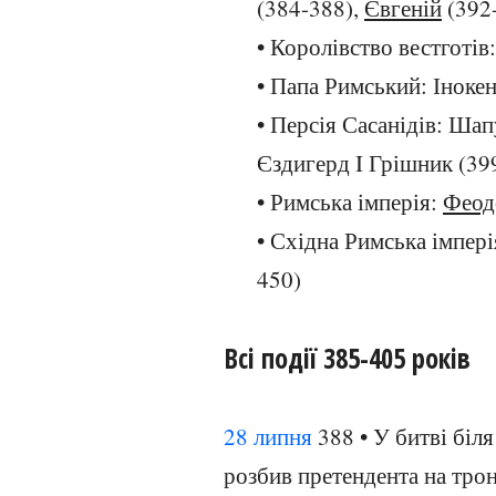
(384-388),
Євгеній
(392-
• Королівство вестготів
• Папа Римський: Інокен
• Персія Сасанідів: Шап
Єздигерд I Грішник (39
• Римська імперія:
Феод
• Східна Римська імпері
450)
Всі події 385-405 років
28 липня
388 • У битві біл
розбив претендента на тро