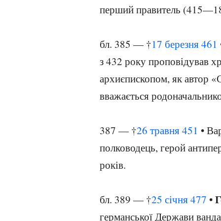
перший правитель (415—18
бл. 385 — †
17 березня
461
з 432 року проповідував хр
архиєпископом, як автор «С
вважається родоначальнико
387 — †
26 травня
451
• Ва
полководець, герой антип
років.
Г
бл. 389 — †
25 січня
477
•
германської
Держави вандал