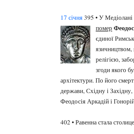
17 січня
395 • У Медіолані 
Феодос
помер
єдиної Римськ
язичництвом,
релігією, забо
згоди якого б
архітектури. По його смерт
держави, Східну і Західну,
Феодосія Аркадій і Гонорій
402 • Равенна стала столиц