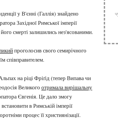
иденції у В'єнні (Галлія) знайдено
ч
атора Західної Римської імперії
 його смерті залишились нез'ясованими.
ликий
проголосив свого семирічного
оїм співправителем.
льпах на ріці Фріґід (тепер Випава чи
Феодосія Великого
отримала вирішальну
патора Євгенія. Це дало змогу
, встановити в Римській імперії
оротніми процес її християнізації.