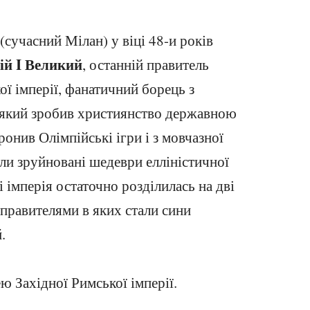
(сучасний Мілан) у віці 48-и років
ій I Великий
, останній правитель
ої імперії, фанатичний борець з
 який зробив християнство державною
ронив Олімпійські ігри і з мовчазної
ули зруйновані шедеври елліністичної
і імперія остаточно розділилась на дві
 правителями в яких стали сини
.
ею Західної Римської імперії.