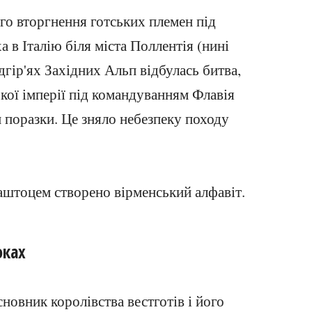
го вторгнення готських племен під
 в Італію біля міста Поллентія (нині
дгір'ях Західних Альп відбулась битва,
ької імперії під командуванням Флавія
 поразки. Це зняло небезпеку походу
штоцем створено вірменський алфавіт.
оках
сновник королівства вестготів і його