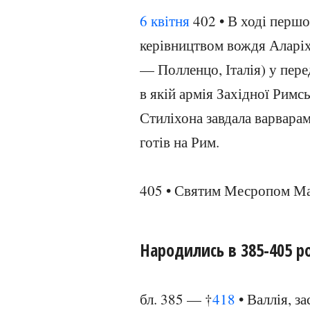
6 квітня
402 • В ході першо
керівництвом вождя Аларіха
— Полленцо, Італія) у пере
в якій армія Західної Римс
Стиліхона завдала варварам
готів на Рим.
405 • Святим Месропом Ма
Народились в 385-405 р
бл. 385 — †
418
• Валлія, за