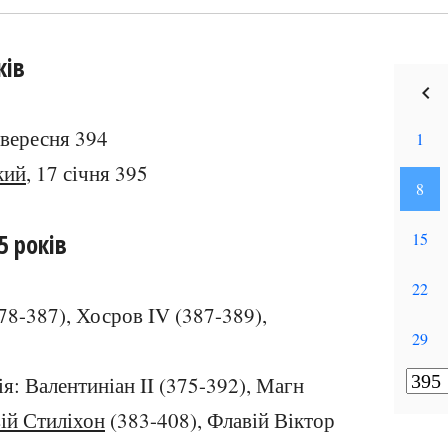
ків
6 вересня 394
кий
, 17 січня 395
5 років
378-387), Хосров IV (387-389),
ія: Валентиніан II (375-392), Магн
ій Стиліхон
(383-408), Флавій Віктор