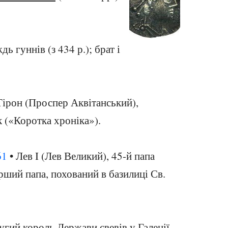
дь гуннів (з 434 р.); брат і
ірон (Проспер Аквітанський),
 («Коротка хроніка»).
61
• Лев I (Лев Великий), 45-й папа
рший папа, похований в базилиці Св.
ругий король Держави свевів у Галеції,