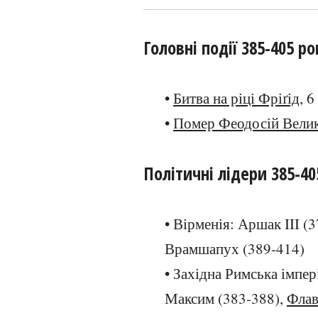
Головні події 385-405 ро
•
Битва на ріці Фріґід
, 
•
Помер Феодосій Вели
Політичні лідери 385-40
• Вірменія: Аршак III (
Врамшапух (389-414)
• Західна Римська імпер
Максим (383-388),
Флав