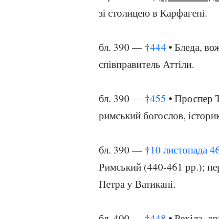
зі столицею в Карфагені.
бл. 390 — †
444
• Бледа, вож
співправитель Аттіли.
бл. 390 — †
455
• Проспер Т
римський богослов, історик
бл. 390 — †
10 листопада
4
Римський (440-461 рр.); пе
Петра у Ватикані.
бл. 400 — †
448
• Рехіла, д