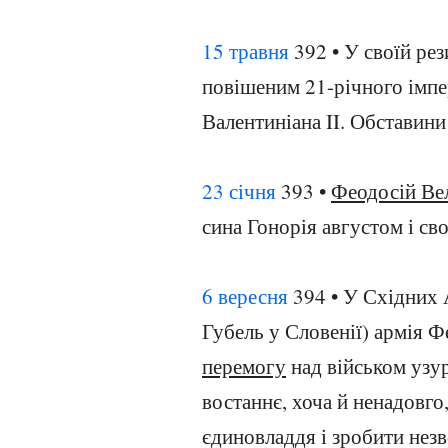
15 травня
392 • У своїй рез
повішеним 21-річного імпер
Валентиніана II. Обставини
23 січня
393 •
Феодосій Ве
сина Гонорія августом і св
6 вересня
394 • У Східних А
Губель у Словенії) армія 
перемогу
над військом узур
востаннє, хоча й ненадовго
єдиновладдя і зробити незв