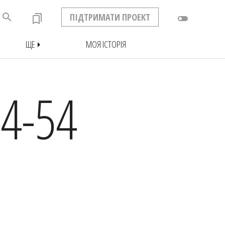
search
ПІДТРИМАТИ ПРОЕКТ
bookmarks
toggle_off
ЩЕ
МОЯ ІСТОРІЯ
arrow_right
4-54