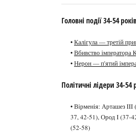
Головні події 34-54 рокі
•
Калігула — третій пр
•
Вбивство імператора К
•
Нерон — п'ятий імпер
Політичні лідери 34-54 
• Вірменія: Арташез III (
37, 42-51), Ород I (37-42
(52-58)