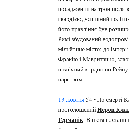
посаджений на трон після 
гвардією, успішний політик
його правління був розшир
Римі збудований водопрові
мільйонне місто; до імпері
Фракію і Мавританію, заво
північний кордон по Рейну
царством.
13 жовтня
54 • По смерті К
Нерон Клав
проголошений
Германік
. Він став останні