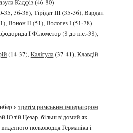
дзула Кадфіз (46-80)
0-35, 36-38), Тірідат III (35-36), Вардан
51), Вонон II (51), Вологез I (51-78)
іфодорида I Філометор (8 до н.е.-38),
рій
(14-37),
Калігула
(37-41), Клавдій
Тиберія
третім римським імператором
ай Юлій Цезар, більш відомий як
н видатного полководця Германіка і