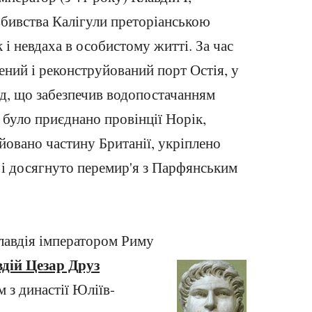
вбивства Калігули преторіанською
 і невдаха в особистому житті. За час
ений і реконструйований порт Остія, у
д, що забезпечив водопостачанням
ї було приєднано провінції Норік,
йовано частину Британії, укріплено
 і досягнуто перемир'я з Парфянським
лавдія імператором Риму
дій Цезар Друз
м з династії Юліїв-