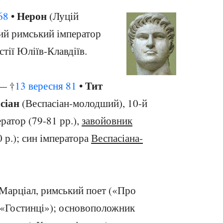
Нерон
68
•
(Луцій
тий римський імператор
стії Юліїв-Клавдіїв.
Тит
— †
13 вересня
81
•
сіан
(Веспасіан-молодший), 10-й
ратор (79-81 рр.),
завойовник
 р.); син імператора
Веспасіана-
Марціал, римський поет («Про
 «Гостинці»); основоположник