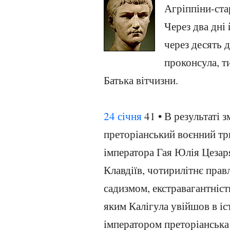
Агріппіни-ст
Через два дні
через десять 
проконсула, т
Батька вітчизни.
24 січня
41 • В результаті 
преторіанський воєнний тр
імператора Гая Юлія Цезаря
Клавдіїв, чотирилітнє прав
садизмом, екстравагантніс
яким Калігула увійшов в і
імператором преторіанська