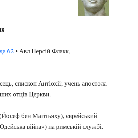
ах
да
62
• Авл Персій Флакк,
сець, єпископ Антіохії; учень апостола
рших отців Церкви.
(Йосеф бен Матітьяху), єврейський
Юдейська війна») на римській службі.