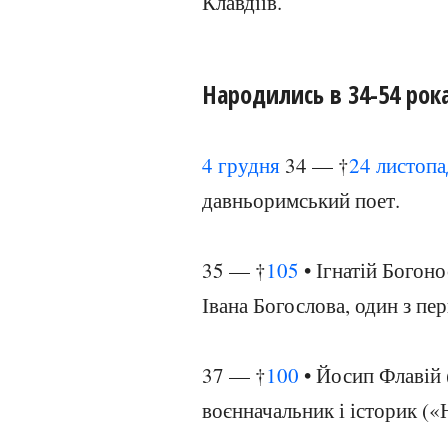
Клавдіїв.
Народились в 34-54 рок
4 грудня
34 — †
24 листопа
давньоримський поет.
35 — †
105
• Ігнатій Богоно
Івана Богослова, один з пе
37 — †
100
• Йосип Флавій 
воєнначальник і історик («