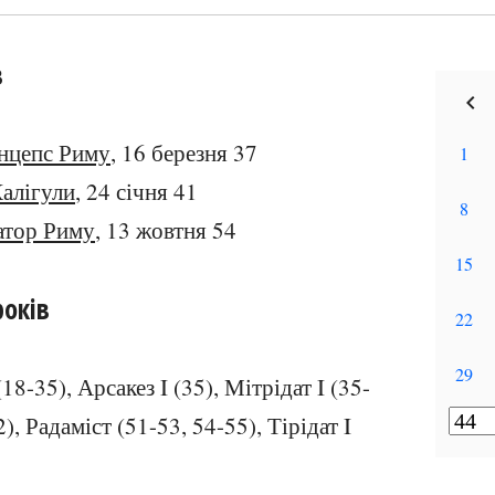
в
инцепс Риму
, 16 березня 37
алігули
, 24 січня 41
атор Риму
, 13 жовтня 54
років
18-35), Арсакез I (35), Мітрідат I (35-
), Радаміст (51-53, 54-55), Тірідат I