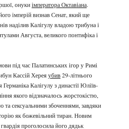
аршої, онуки
імператора Октавіана
.
 його імперій визнав Сенат, який ще
днів наділив Калігулу владою трибуна і
итулами Августа, великого понтифіка і
змови під час Палатинських ігор у Римі
ибун Кассій Херея
убив
29-літнього
 Германіка Калігулу з династії Юліїв-
ління якого відзначалось жорстокістю,
тю та сексуальними збоченнями, завдяки
сторію як божевільний тиран. Новим
 гвардія проголосила його дядьк