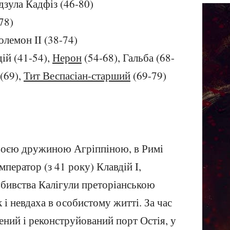
дзула Кадфіз (46-80)
78)
олемон II (38-74)
дій (41-54),
Нерон
(54-68), Гальба (68-
 (69),
Тит Веспасіан-старший
(69-79)
воєю дружиною Агріппіною, в Римі
мператор (з 41 року) Клавдій I,
вбивства Калігули преторіанською
 і невдаха в особистому житті. За час
ений і реконструйований порт Остія, у