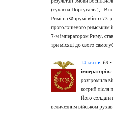
результаті змови воєнначал
(сучасна Португалія), і Ві
Римі на Форумі вбито 72-рі
проголошеного римським і
7-м імператором Риму, ста
три місяці до свого самогуб
14 квітня
69 •
імператорів
»
розгромила ві
котрий після 
Його солдати 
величезним військом рухав