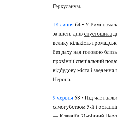
Геркуланум.
18 липня
64 • У Римі почал
за шість днів
спустошила
дв
велику кількість громадсь
без даху над головою близ
провінції спеціальний пода
відбудову міста і зведення 
Нерона
.
9 червня
68 • Під час галл
самогубством 5-й і останні
— Клавдіїв 31-річний Неро