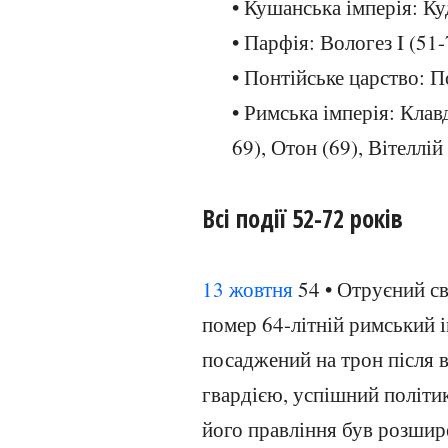
• Кушанська імперія: Ку
• Парфія: Вологез I (51-
• Понтійське царство: П
• Римська імперія: Клав
69), Отон (69), Вітеллій
Всі події 52-72 років
13 жовтня
54 • Отруєний с
помер 64-літній римський і
посаджений на трон після 
гвардією, успішний політик
його правління був розшир