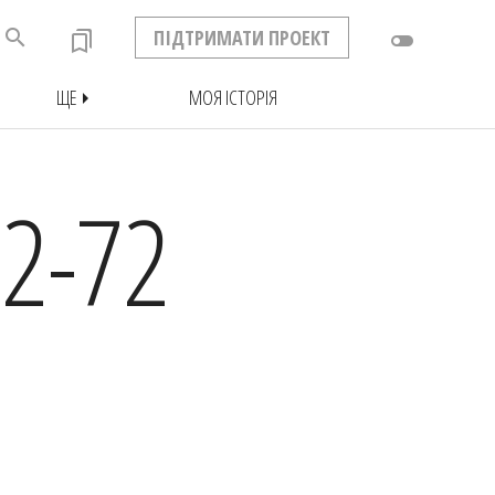
search
ПІДТРИМАТИ ПРОЕКТ
bookmarks
toggle_off
ЩЕ
МОЯ ІСТОРІЯ
arrow_right
2-72