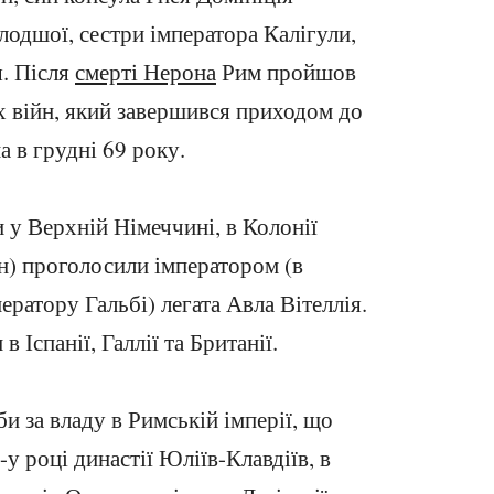
лодшої, сестри імператора Калігули,
я. Після
смерті Нерона
Рим пройшов
х війн, який завершився приходом до
а в грудні 69 року.
и у Верхній Німеччині, в Колонії
н) проголосили імператором (в
ратору Гальбі) легата Авла Вітеллія.
 Іспанії, Галлії та Британії.
би за владу в Римській імперії, що
-у році династії Юліїв-Клавдіїв, в