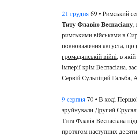
21 грудня
69 • Римський се
Титу Флавію Веспасіану
,
римськими військами в Сирі
повноваження августа, що
громадянській війні
, в які
імперії крім Веспасіана, за
Сервій Сульпіций Гальба, А
9 серпня
70 • В ході Першо
зруйнували Другий Єрусал
Тита Флавія Веспасіана під
протягом наступних десяти 