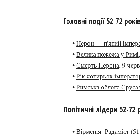
Головні події 52-72 рокі
•
Нерон — п'ятий імпер
•
Велика пожежа у Римі
•
Смерть Нерона
, 9 чер
•
Рік чотирьох імперато
•
Римська облога Єруса
Політичні лідери 52-72 
• Вірменія: Радаміст (51