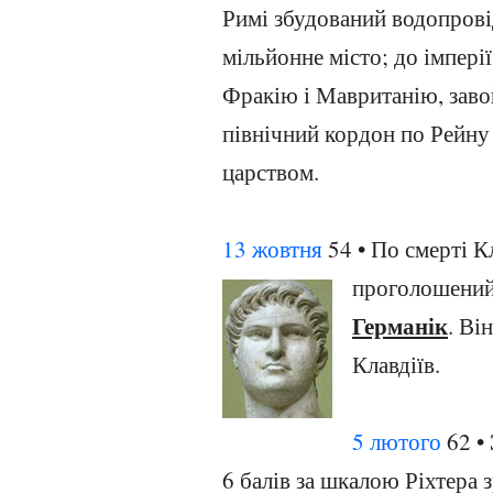
Римі збудований водопрові
мільйонне місто; до імпері
Фракію і Мавританію, заво
північний кордон по Рейну
царством.
13 жовтня
54 • По смерті К
проголошени
Германік
. Ві
Клавдіїв.
5 лютого
62 •
6 балів за шкалою Ріхтера 