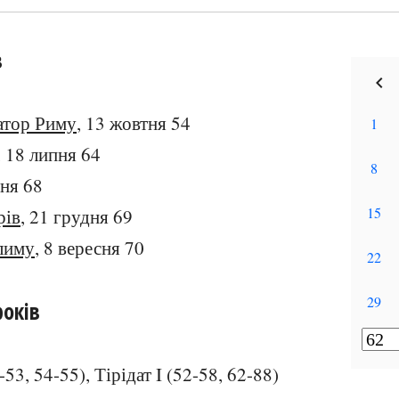
в
атор Риму
, 13 жовтня 54
, 18 липня 64
вня 68
рів
, 21 грудня 69
лиму
, 8 вересня 70
років
-53, 54-55), Тірідат I (52-58, 62-88)