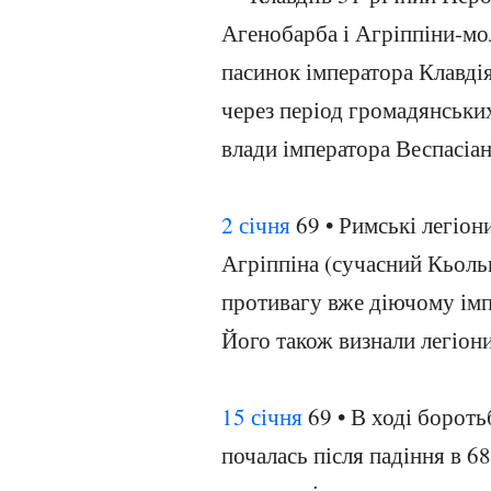
Агенобарба і Агріппіни-мо
пасинок імператора Клавді
через період громадянськи
влади імператора Веспасіан
2 січня
69 • Римські легіон
Агріппіна (сучасний Кьоль
противагу вже діючому імпе
Його також визнали легіони в
15 січня
69 • В ході бороть
почалась після падіння в 68