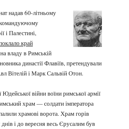
нат надав 60-літньому
 командуючому
ї і Палестині,
поклало край
й на владу в Римській
сновника династії Флавіїв, претендували
вл Вітелій і Марк Сальвій Отон.
ї Юдейської війни воїни римської армії
имський храм — солдати імператора
палили храмові ворота. Храм горів
днів і до вересня весь Єрусалим був