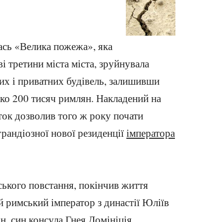
ась «Велика пожежа», яка
і третини міста міста, зруйнувала
ких і приватних будівель, залишивши
ько 200 тисяч римлян. Накладений на
ток дозволив того ж року почати
грандіозної нової резиденції
імператора
ьського повстання, покінчив життя
й римський імператор з династії Юліїв
н, син консула Гнея Домініція