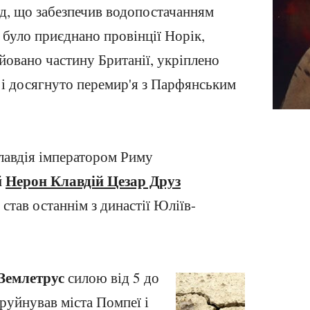
д, що забезпечив водопостачанням
ї було приєднано провінції Норік,
йовано частину Британії, укріплено
 і досягнуто перемир'я з Парфянським
лавдія імператором Риму
Нерон Клавдій Цезар Друз
й
н став останнім з династії Юліїв-
Землетрус
силою від 5 до
зруйнував міста Помпеї і