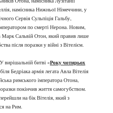
ьників Отона, намісника Лузітанії
теллія, намісника Нижньої Німеччини, у
чного Сервія Сульпіція Гальбу,
мператором по смерті Нерона. Новим,
в Марк Сальвій Отон, який правив лише
ства після поразки у війні з Вітелієм.
Року чотирьох
 У вирішальній битві «
 біля Бедріака армія легата Авла Вітелія
йська римського імператора Отона,
поразки покінчив життя самогубством.
перейшли на бік Вітелія, який з
ся на Рим.