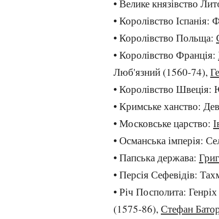
• Велике князівство Лит
• Королівство Іспанія: 
• Королівство Польща:
• Королівство Франція:
Люб'язний (1560-74),
Ге
• Королівство Швеція: 
• Кримське ханство: Дев
• Московське царство:
І
• Османська імперія: Сел
• Папська держава:
Григ
• Персія Сефевідів: Тах
• Річ Посполита: Генріх
(1575-86),
Стефан Бато