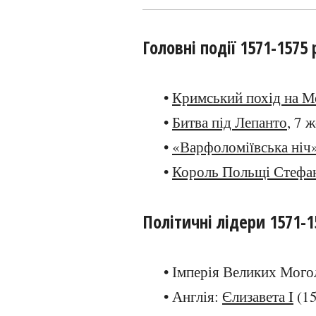
Головні події 1571-1575 
•
Кримський похід на М
•
Битва під Лепанто
, 7 
•
«Варфоломіївська ніч
•
Король Польщі Стефан
Політичні лідери 1571-1
• Імперія Великих Мого
• Англія:
Єлизавета I
(15