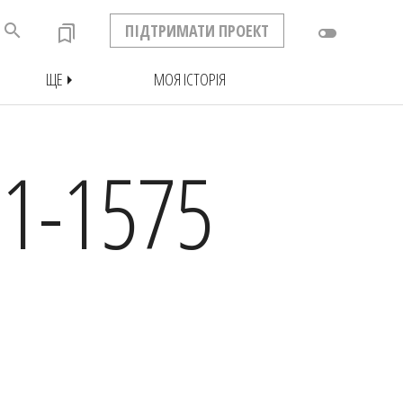
search
ПІДТРИМАТИ ПРОЕКТ
bookmarks
toggle_off
ЩЕ
МОЯ ІСТОРІЯ
arrow_right
1-1575