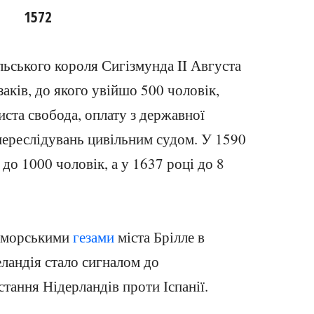
1572
ьського короля Сигізмунда II Августа
аків, до якого увійшо 500 чоловік,
ста свобода, оплату з державної
 переслідувань цивільним судом. У 1590
 до 1000 чоловік, а у 1637 році до 8
я морськими
гезами
міста Брілле в
еландія стало сигналом до
тання Нідерландів проти Іспанії.