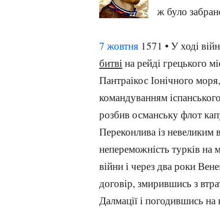
ж було забран
7 жовтня
1571 • У ході вій
битві
на рейді грецького мі
Пантраікос Іонічного моря,
командуванням іспанського
розбив османську флот кап
Переконлива із невеликим в
непереможність турків на м
війни і через два роки Вен
договір, змирившись з втра
Далмації і погодившись на 