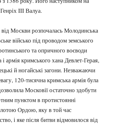
з 1386 року. Його наступником на
Генріх III Валуа.
т від Москви розпочалась Молодинська
вське військо під проводом земського
ротинського та опричного воєводи
і армія кримського хана Девлет-Герая,
ецькі й ногайські загони. Незважаючи
вагу, 120-тисячна кримська армія була
дозволила Московії остаточно здобути
ротним пунктом в протистоянні
олотою Ордою, яку в той час
во, і яке після битви відмовилося від