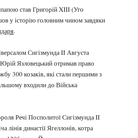
папою став Григорій XIII (Уго
шов у історію головним чином завдяки
ндаря
.
іверсалом Сигізмунда II Августа
 Юрій Язловецький отримав право
жбу 300 козаків, які стали першими з
дальшому входили до Війська
ороля Речі Посполитої Сигізмунда II
ча лінія династії Ягеллонів, котра