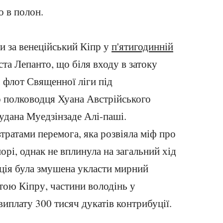
о в полон.
ни за венеційський Кіпр у
п'ятигодинній
ста Лепанто, що біля входу в затоку
 флот Священної ліги під
 полководця Хуана Австрійського
удана Муедзінзаде Алі-паші.
тратами перемога, яка розвіяла міф про
орі, однак не вплинула на загальний хід
еція була змушена укласти мирний
тою Кіпру, частини володінь у
виплату 300 тисяч дукатів контрибуції.