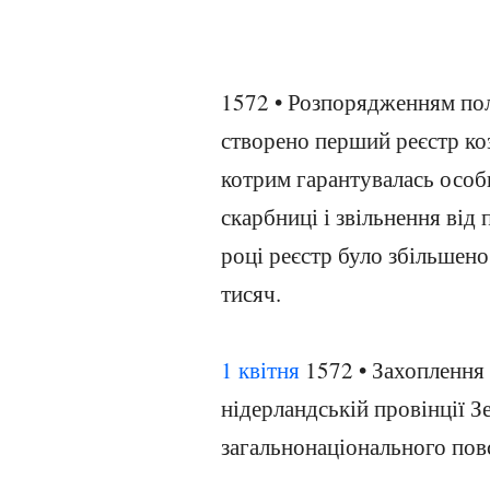
1572 • Розпорядженням пол
створено перший реєстр коз
котрим гарантувалась особи
скарбниці і звільнення від
році реєстр було збільшено
тисяч.
1 квітня
1572 • Захопленн
нідерландській провінції З
загальнонаціонального повс