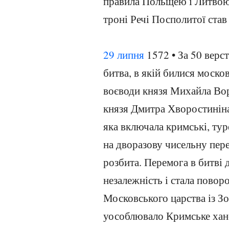
правила Польщею і Литвою 
троні Речі Посполитої став 
29 липня
1572 • За 50 верс
битва, в якій билися моско
воєводи князя Михайла Во
князя Дмитра Хворостиніна 
яка включала кримські, тур
на дворазову чисельну пере
розбита. Перемога в битві 
незалежність і стала пово
Московського царства із З
уособлювало Кримське ханст