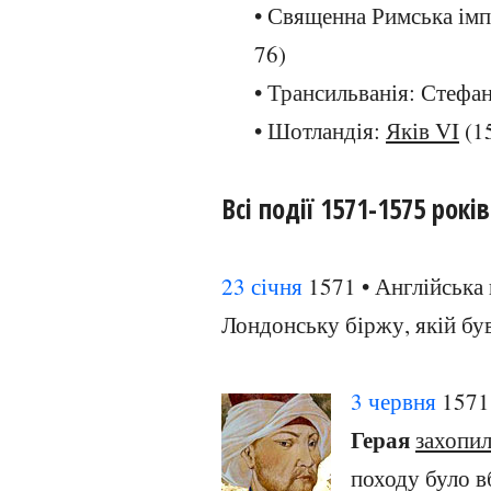
• Священна Римська імпе
76)
• Трансильванія: Стефан
• Шотландія:
Яків VI
(1
Всі події 1571-1575 років
23 січня
1571 • Англійська 
Лондонську біржу, якій бу
3 червня
1571 
Герая
захопил
походу було в