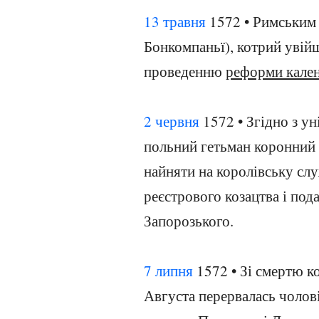
13 травня
1572 • Римським 
Бонкомпаньї), котрий увій
проведенню
реформи кале
2 червня
1572 • Згідно з ун
польний гетьман коронний
найняти на королівську слу
реєстрового козацтва і по
Запорозького.
7 липня
1572 • Зі смертю к
Августа перервалась чолові