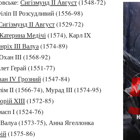
овське:
Сигізмунд II Август
(1548-72)
Філіп II Розсудливий (1556-98)
Сигізмунд II Август
(1529-72)
Катерина Медічі
(1574), Карл IX
нріх III Валуа
(1574-89)
Юхан III (1568-92)
лет Герай (1551-77)
ван IV Грозний
(1547-84)
ім II (1566-74), Мурад III (1574-95)
орій XIII
(1572-85)
масп I (1524-76)
Н
 Валуа (1573-75), Анна Ягеллонка
рій
(1575-86)