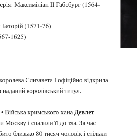
рія: Максиміліан II Габсбург (1564-
 Баторій (1571-76)
567-1625)
королева Єлизавета I офіційно відкрила
в наданий королівський титул.
Девлет
• Війська кримського хана
и Москву і спалили її до тла
. За час
бито близько 80 тисяч чоловік і стільки