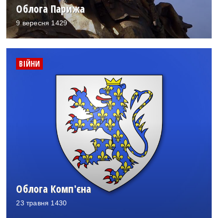
Облога Парижа
9 вересня 1429
ВІЙНИ
Облога Комп'єна
23 травня 1430