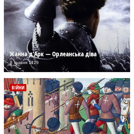
Жанна д'Арк — Орлеанська діва
8 травня 1429
ВІЙНИ