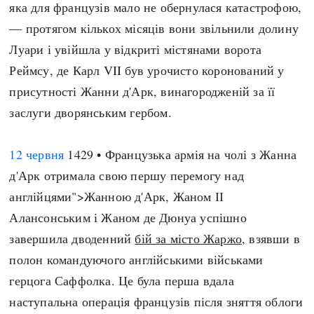
яка для французів мало не обернулася катастрофою,
— протягом кількох місяців вони звільнили долину
Луари і увійшла у відкриті містянами ворота
Реймсу, де Карл VII був урочисто коронований у
присутності Жанни д'Арк, винагородженій за її
заслуги дворянським гербом.
12 червня
1429 • Французька армія на чолі з Жанна
д'Арк отримала свою першу перемогу над
англійцями">Жанною д'Арк, Жаном ІІ
Алансонським і Жаном де Дюнуа успішно
завершила дводенний
бій за місто Жаржо
, взявши в
полон командуючого англійськими військами
герцога Саффолка. Це була перша вдала
наступальна операція французів після зняття облоги