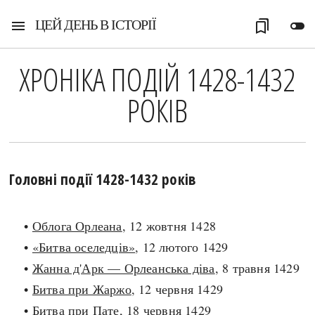
ЦЕЙ ДЕНЬ В ІСТОРІЇ
menu
bookmarks
toggle_off
ХРОНІКА ПОДІЙ 1428-1432
РОКІВ
Головні події 1428-1432 років
•
Облога Орлеана
, 12 жовтня 1428
•
«Битва оселедців»
, 12 лютого 1429
•
Жанна д'Арк — Орлеанська діва
, 8 травня 1429
•
Битва при Жаржо
, 12 червня 1429
•
Битва при Пате
, 18 червня 1429