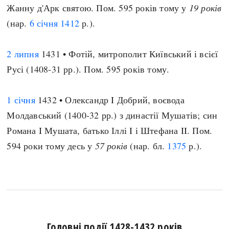
Жанну д'Арк святою. Пом. 595 років тому у
19 років
(нар.
6 січня
1412
р.).
2 липня
1431 • Фотій, митрополит Київський і всієї
Русі (1408-31 рр.). Пом. 595 років тому.
1 січня
1432 • Олександр I Добрий, воєвода
Молдавський (1400-32 рр.) з династії Мушатів; син
Романа I Мушата, батько Іллі I і Штефана II. Пом.
594 роки тому десь у
57 років
(нар. бл.
1375
р.).
Головні події 1428-1432 років