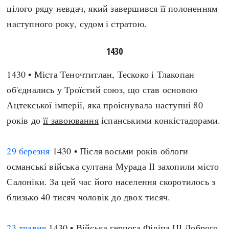
цілого ряду невдач, який завершився її полоненням
наступного року, судом і стратою.
1430
1430 • Міста Теночтитлан, Тескоко і Тлакопан
об'єднались у Троїстий союз, що став основою
Ацтекської імперії, яка проіснувала наступні 80
років до
її завоювання
іспанськими конкістадорами.
29 березня
1430 • Після восьми років облоги
османські війська султана Мурада II захопили місто
Салоніки. За цей час його населення скоротилось з
близько 40 тисяч чоловік до двох тисяч.
23 травня
1430 • Війська герцога Філіпа III Доброго