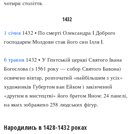
чотири століття.
1432
1 січня
1432 • По смерті Олександра I Доброго
господарем Молдови став його син Ілля I.
6 травня
1432 • У Гентській церкві Святого Івана
Богослова (з 1561 року — собор Святого Бавона)
освячено вівтар, розпочатий «найбільшим з усіх»
художників Губертом ван Ейком і закінчений
«другим в мистецтві» його братом Яном: 24 панелі,
на яких зображено 258 людських фігур.
Народились в 1428-1432 роках