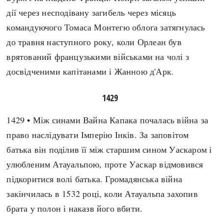
дії через несподівану загибель через місяць
командуючого Томаса Монтегю облога затягнулась
до травня наступного року, коли Орлеан був
врятований французькими військами на чолі з
досвідченими капітанами і Жанною д'Арк.
1429
1429 • Між синами Вайна Капака почалась війна за
право наслідувати Імперію Інків. За заповітом
батька він поділив її між старшим сином Уаскаром і
улюбленим Атауальпою, проте Уаскар відмовився
підкоритися волі батька. Громадянська війна
закінчилась в 1532 році, коли Атауальпа захопив
брата у полон і наказв його вбити.