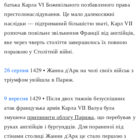
батька Карла VI Божевільного позбавленого права
престолонаслідування. Це мало далекосяжні
наслідки — підтриманий більшістю знаті, Карл VII
розпочав повільне звільнення Франції від англійців,
яке через чверть століття завершилось їх повною
поразкою у Столітній війні.
26 серпня
1429 • Жанна д'Арк на чолі своїх військ з
тріумфом увійшла в Париж.
9 вересня
1429 • Після двох тижнів безуспішних
атак французька армія Карла VII Валуа була
змушена
припинити облогу Парижа
, що перебував у
руках англійців і бургундців. Для пораненої під
стінами столиці Жанни д'Арк це стало першою з