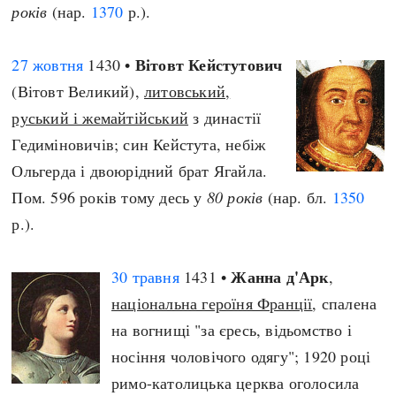
років
(нар.
1370
р.).
Вітовт Кейстутович
27 жовтня
1430 •
(Вітовт Великий),
литовський,
руський і жемайтійський
з династії
Гедиміновичів; син Кейстута, небіж
Ольгерда і двоюрідний брат Ягайла.
Пом. 596 років тому десь у
80 років
(нар. бл.
1350
р.).
Жанна д'Арк
30 травня
1431 •
,
національна героїня Франції
, спалена
на вогнищі "за єресь, відьомство і
носіння чоловічого одягу"; 1920 році
римо-католицька церква оголосила