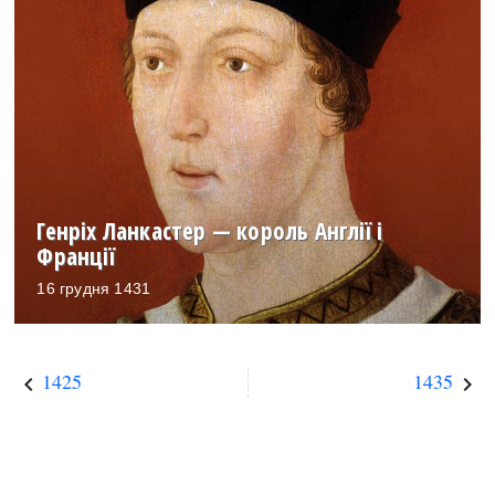
Генріх Ланкастер — король Англії і
Франції
16 грудня 1431
1425
1435
keyboard_arrow_left
keyboard_arrow_right