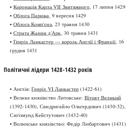
•
Коронація Карла VII Звитяжного
, 17 липня 1429
search
•
Облога Парижа
, 9 вересня 1429
•
Облога Комп'єна
, 23 травня 1430
•
Страта Жанни д'Арк
, 30 травня 1431
•
Генріх Ланкастер — король Англії і Франції
, 16
СЬОГОДНІ
ПОДКАСТИ
грудня 1431
ЗАГОЛОВКИ
КРУГЛІ ДАТИ
ПРАВИЛА ЖИТТЯ
ФОТОІСТОРІЇ
Політичні лідери 1428-1432 років
ВИ (НЕ) ЗНАЛИ
ІНФОГРАФІКА
КАРТИ
ПРЯМА МОВА
• Англія:
Генріх VI Ланкастер
(1422-61)
НОТА БЕНЕ
МОЯ ІСТОРІЯ
• Велике князівство Литовське:
Вітовт Великий
(1392-1430), Свидригайло Ольгердович (1430-32),
Сигізмунд Кейстутович (1432-40)
Рубрики
Україна
• Волинське князівство: Федір Любартович (1431)
Авіація і космонавтика
Княжа доба