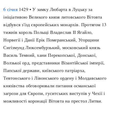
6 січня
1429 • У замку Любарта в Луцьку за
ініціативою Великого князя литовського Вітовта
відбувся з'їзд європейських монархів. Протягом 13
тижнів король Польщі Владислав II Ягайло,
Норвегії і Данії Ерік Померанський, Угорщини
Сигізмунд Люксембурзький, московський князь
Василь Темний, хани Перекопської, Донської,
Волзької орд, представники Візантійської імперії,
Папської держави, київського патріарха,
Тевтонського і Лівонського ордену і Молдавського
князівства обговорювали питання османської
загрози для Європи, гуситських виступів у Чехії і
можливості коронації Вітовта на престол Литви.