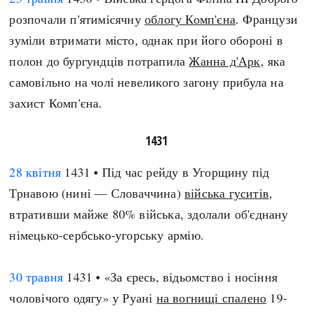
розпочали п'ятимісячну
облогу Комп'єна
. Французи
зуміли втримати місто, однак при його обороні в
полон до бургундців потрапила
Жанна д'Арк
, яка
самовільно на чолі невеликого загону прибула на
захист Комп'єна.
1431
28 квітня
1431 • Під час рейду в Угорщину під
Трнавою (нині — Словаччина)
війська гуситів
,
втративши майже 80% війська, здолали об'єднану
німецько-сербсько-угорську армію.
30 травня
1431 • «За єресь, відьомство і носіння
чоловічого одягу» у Руані
на вогнищі спалено
19-