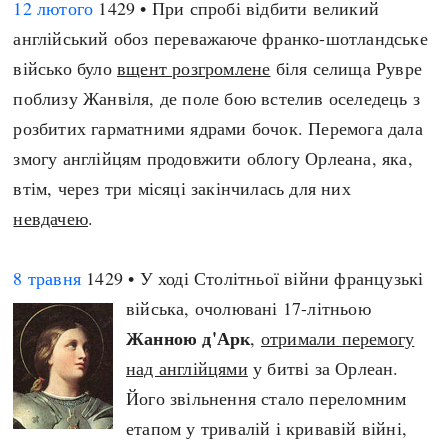
12 лютого
1429 • При спробі відбити великий
англійський обоз переважаюче франко-шотландське
військо було
вщент розгромлене
біля селища Рувре
поблизу Жанвіля, де поле бою встелив оселедець з
розбитих гарматними ядрами бочок. Перемога дала
змогу англійцям продовжити облогу Орлеана, яка,
втім, через три місяці закінчилась для них
невдачею
.
8 травня
1429 • У ході Столітньої війни французькі
війська, очолювані 17-літньою
Жанною д'Арк
,
отримали перемогу
над англійцями
у битві за Орлеан.
Його звільнення стало переломним
етапом у тривалій і кривавій війні,