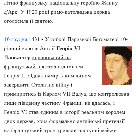
літню французьку національну героїню
Жанну
д'Арк
. У 1920 році римо-католицька церква
оголосила її святою.
16 грудня
1431 • У соборі Паризької Богоматері 10-
Генріх VI
річний король Англії
Ланкастер
коронований на
французький престол
під іменем
Генріх II. Однак намір таким чином
завершити Столітню війну і
примиритись із Карлом VII Валуа, що контролював
лише південну частину Франції, не вдалась, і
Генріх VI став єдиним в історії реальним королем
двох держав, хоча формально англійські претензії
на французький трон тривали наступні майже