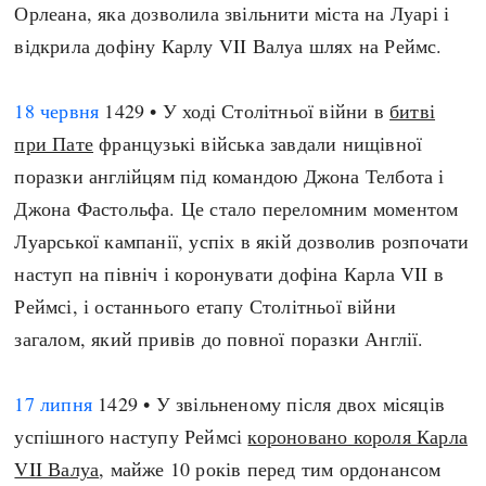
Орлеана, яка дозволила звільнити міста на Луарі і
відкрила дофіну Карлу VII Валуа шлях на Реймс.
18 червня
1429 • У ході Столітньої війни в
битві
при Пате
французькі війська завдали нищівної
поразки англійцям під командою Джона Телбота і
Джона Фастольфа. Це стало переломним моментом
Луарської кампанії, успіх в якій дозволив розпочати
наступ на північ і коронувати дофіна Карла VII в
Реймсі, і останнього етапу Столітньої війни
загалом, який привів до повної поразки Англії.
17 липня
1429 • У звільненому після двох місяців
успішного наступу Реймсі
короновано короля Карла
VII Валуа
, майже 10 років перед тим ордонансом