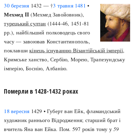
30 березня
1432 — †
3 травня
1481
•
Мехмед II
(Мехмед Завойовник),
турецький султан
(1444-46, 1451-81
рр.), найбільший полководець свого
часу — завоював Константинополь,
поклавши
кінець існуванню Візантійській імперії
,
Кримське ханство, Сербію, Морею, Трапезундську
імперію, Боснію, Албанію.
Померли в 1428-1432 роках
18 вересня
1429 • Губерт ван Ейк, фламандський
художник раннього Відродження; старший брат і
вчитель Яна ван Ейка. Пом. 597 років тому у
59