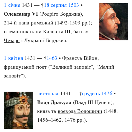
1 січня
1431 — †
18 серпня
1503
•
Олександр VI
(Родріго Борджиа),
214-й папа римський (1492-1503 рр.);
племінник папи Калікста III, батько
Чезаре
і Лукрації Борджиа.
1 квітня
1431 — †
1463
• Франсуа Війон,
французький поет ("Великий заповіт", "Малий
заповіт").
листопад
1431 — †
грудень
1476
•
Влад Дракула
(Влад III Цепеш),
князь та
воєвода Волощини
(1448,
1456–1462, 1476 рр.).