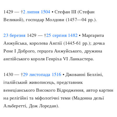
1429 — †
2 липня
1504
• Стефан III (Стефан
Великий), господар Молдови (1457—04 рр.).
23 березня
1429 — †
25 серпня
1482
• Маргарита
Анжуйська, королева Англії (1445-61 рр.); дочка
Рене I Доброго, герцога Анжуйського, дружина
англійського короля Генріха VI Ланкастера.
1430 — †
29 листопада
1516
• Джованні Белліні,
італійський живописець, представник
венеціанського Високого Відродження, автор картин
на релігійні та міфологічні теми (Мадонна дельї
Альберетті, Дож Лоредан).