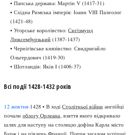
• Папська держава: Мартін V (1417-31)
Регіони
Індекси
Австралія
• Східна Римська імперія: Іоанн VIII Палеолог
Нові статті
Азія
(1421-48)
Популярні статті
Америка
• Угорське королівство:
Сигізмунд
Всі статті
А(нта)рктика
Люксембурзький
(1387-1437)
Визначальні події
Африка
• Чернігівське князівство: Свидригайло
#Хештеги
Європа
Ольгердович (1419-30)
Автори
• Шотландія: Яків I (1406-37)
done
Всі події 1428-1432 років
12 жовтня
1428 • В ході
Столітньої війни
англійці
почали
облогу Орлеана
, взяття якого відкривало
шлях для наступу на столицю дофіна Карла місто
Бурж і на південь Франції. Попри загалом успішні