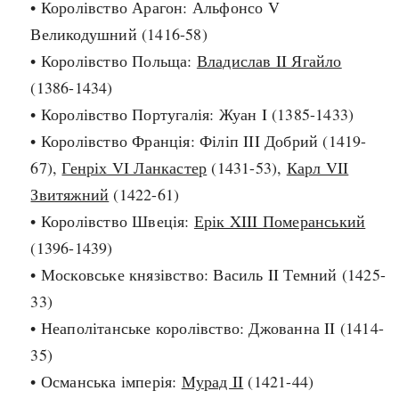
• Королівство Арагон: Альфонсо V
Архітектура і будівництво
Козацька доба
Великодушний (1416-58)
Битви і війни
Українська революція
• Королівство Польща:
Владислав II Ягайло
Катастрофи
Україна радянська
(1386-1434)
Кримінал
Україна незалежна
• Королівство Португалія: Жуан I (1385-1433)
Культура і мистецтво
ЗНО
• Королівство Франція: Філіп III Добрий (1419-
Людина і суспільство
67),
Генріх VI Ланкастер
(1431-53),
Карл VII
Хронологія
Наука, освіта і техніка
Звитяжний
(1422-61)
Античні часи
Особистості
• Королівство Швеція:
Ерік XIII Померанський
Темні віки
Подорожі і відкриття
(1396-1439)
Високе Середньовіччя
Політика
• Московське князівство: Василь II Темний (1425-
Пізнє Середньовіччя
Релігія
33)
Нова історія
Розваги і дозвілля
• Неаполітанське королівство: Джованна II (1414-
Новітня історія
Спорт
35)
Наш час
Чудеса світу
• Османська імперія:
Мурад II
(1421-44)