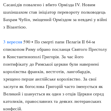
Сасанідів повалено і вбито Ормізда IV. Новим
шахіншахом став ініціатор перевороту полководець
Бахрам Чубін, зміщений Орміздом за невдачі у війні
з Візантією.
3 вересня
590 • По смерті папи Пелагія II 64-м
єпископом Риму обрано посланця Святого Престолу
в Константинополі Григорія. За час його
понтифікату до Римської церкви були навернені
королівства франків, вестготів, лангобардів,
хрещено перше англійське королівство. За свої
заслуги як богослова Григорій часто іменується як
Великий і шанується як один з отців Церкви серед
католиків, православних та деяких лютеранських
конфесій.