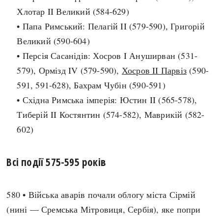
Хлотар II Великий (584-629)
search
• Папа Римський: Пелагій II (579-590), Григорій
Великий (590-604)
• Персія Сасанідів: Хосров I Ануширван (531-
579), Ормізд IV (579-590),
Хосров II Парвіз
(590-
СЬОГОДНІ
ПОДКАСТИ
591, 591-628), Бахрам Чубін (590-591)
ЗАГОЛОВКИ
КРУГЛІ ДАТИ
• Східна Римська імперія: Юстин II (565-578),
ПРАВИЛА ЖИТТЯ
ФОТОІСТОРІЇ
Тиберій II Костянтин (574-582), Маврикій (582-
ВИ (НЕ) ЗНАЛИ
ІНФОГРАФІКА
602)
КАРТИ
ПРЯМА МОВА
НОТА БЕНЕ
МОЯ ІСТОРІЯ
Всі події 575-595 років
580 • Війська аварів почали облогу міста Сірмій
Рубрики
Україна
(нині — Сремська Мітровиця, Сербія), яке попри
Авіація і космонавтика
Княжа доба