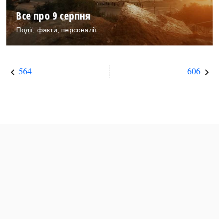
Все про 9 серпня
Події, факти, персоналії
564
606
keyboard_arrow_left
keyboard_arrow_right