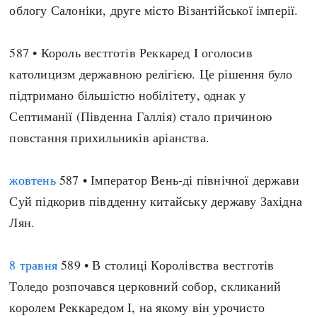
облогу Салоніки, друге місто Візантійської імперії.
587 • Король вестготів Реккаред I оголосив
католицизм державною релігією. Це рішення було
підтримано більшістю нобілітету, однак у
Септиманії (Південна Галлія) стало причиною
повстання прихильників аріанства.
жовтень
587 • Імператор Вень-ді північної держави
Суй підкорив півдденну китайську державу Західна
Лян.
8 травня
589 • В столиці Королівства вестготів
Толедо розпочався церковний собор, скликаний
королем Реккаредом I, на якому він урочисто