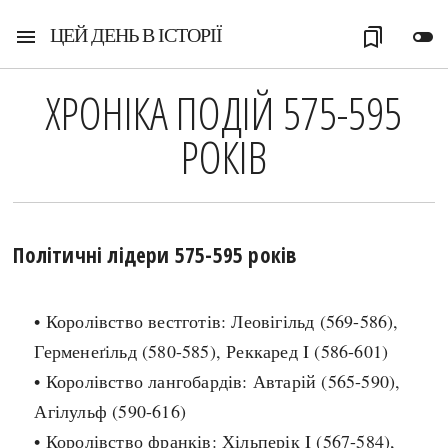
ЦЕЙ ДЕНЬ В ІСТОРІЇ
menu
bookmarks
toggle_off
ХРОНІКА ПОДІЙ 575-595
РОКІВ
Політичні лідери 575-595 років
• Королівство вестготів: Леовігільд (569-586),
Герменеґільд (580-585), Реккаред I (586-601)
• Королівство лангобардів: Автарій (565-590),
Агілульф (590-616)
• Королівство франків: Хільперік I (567-584),