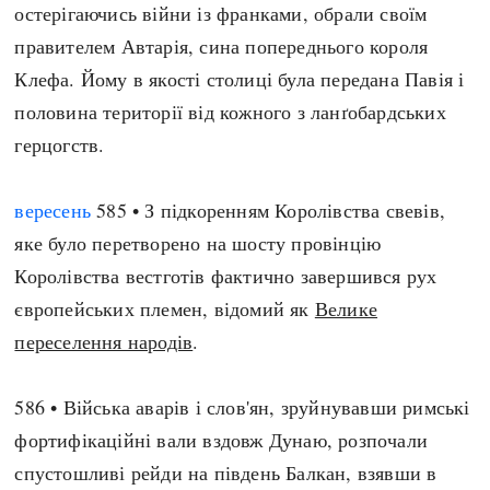
остерігаючись війни із франками, обрали своїм
правителем Автарія, сина попереднього короля
Клефа. Йому в якості столиці була передана Павія і
половина території від кожного з ланґобардських
герцогств.
вересень
585 • З підкоренням Королівства свевів,
яке було перетворено на шосту провінцію
Королівства вестготів фактично завершився рух
європейських племен, відомий як
Велике
переселення народів
.
586 • Війська аварів і слов'ян, зруйнувавши римські
фортифікаційні вали вздовж Дунаю, розпочали
спустошливі рейди на південь Балкан, взявши в