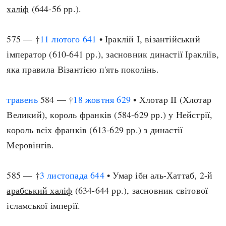
халіф
(644-56 рр.).
575 — †
11 лютого
641
• Іраклій I, візантійський
імператор (610-641 рр.), засновник династії Іракліїв,
яка правила Візантією п'ять поколінь.
травень
584 — †
18 жовтня
629
• Хлотар II (Хлотар
Великий), король франків (584-629 рр.) у Нейстрії,
король всіх франків (613-629 рр.) з династії
Меровінгів.
585 — †
3 листопада
644
• Умар ібн аль-Хаттаб, 2-й
арабський халіф
(634-644 рр.), засновник світової
ісламської імперії.