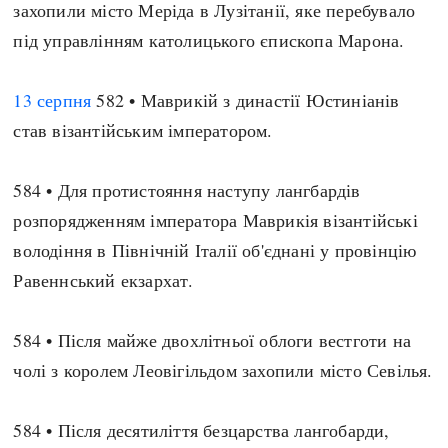
захопили місто Меріда в Лузітанії, яке перебувало
Регіони
Індекси
під управлінням католицького єпископа Марона.
Австралія
Нові статті
Азія
Популярні статті
13 серпня
Америка
582 • Маврикій з династії Юстиніанів
Всі статті
став візантійським імператором.
А(нта)рктика
Визначальні події
Африка
#Хештеги
584 • Для протистояння наступу лангбардів
Європа
Автори
розпорядженням імператора Маврикія візантійські
володіння в Північній Італії об'єднані у провінцію
done
Равеннський екзархат.
584 • Після майже двохлітньої облоги вестготи на
чолі з королем Леовігільдом захопили місто Севілья.
584 • Після десятиліття безцарства лангобарди,