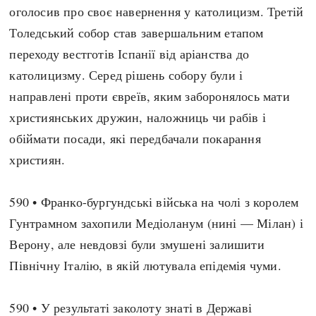
оголосив про своє навернення у католицизм. Третій
Толедський собор став завершальним етапом
переходу вестготів Іспанії від аріанства до
католицизму. Серед рішень собору були і
направлені проти євреїв, яким заборонялось мати
християнських дружин, наложниць чи рабів і
обіймати посади, які передбачали покарання
християн.
590 • Франко-бургундські війська на чолі з королем
Гунтрамном захопили Медіоланум (нині — Мілан) і
Верону, але невдовзі були змушені залишити
Північну Італію, в якій лютувала епідемія чуми.
590 • У результаті заколоту знаті в Державі