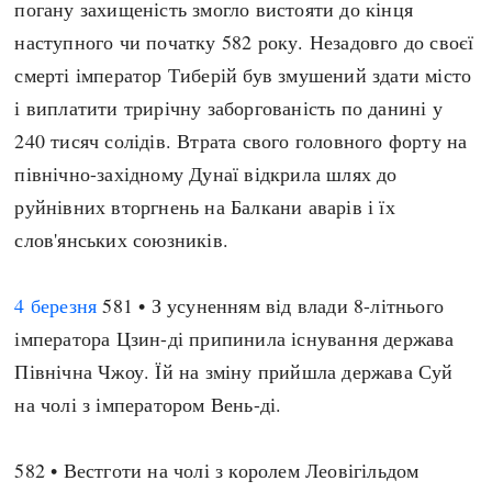
погану захищеність змогло вистояти до кінця
Архітектура і будівництво
Козацька доба
наступного чи початку 582 року. Незадовго до своєї
Битви і війни
Українська революція
смерті імператор Тиберій був змушений здати місто
Катастрофи
Україна радянська
і виплатити трирічну заборгованість по данині у
Кримінал
Україна незалежна
240 тисяч солідів. Втрата свого головного форту на
Культура і мистецтво
ЗНО
північно-західному Дунаї відкрила шлях до
Людина і суспільство
руйнівних вторгнень на Балкани аварів і їх
Хронологія
Наука, освіта і техніка
слов'янських союзників.
Античні часи
Особистості
Темні віки
Подорожі і відкриття
4 березня
581 • З усуненням від влади 8-літнього
Високе Середньовіччя
Політика
імператора Цзин-ді припинила існування держава
Пізнє Середньовіччя
Релігія
Північна Чжоу. Їй на зміну прийшла держава Суй
Нова історія
Розваги і дозвілля
на чолі з імператором Вень-ді.
Новітня історія
Спорт
Наш час
Чудеса світу
582 • Вестготи на чолі з королем Леовігільдом