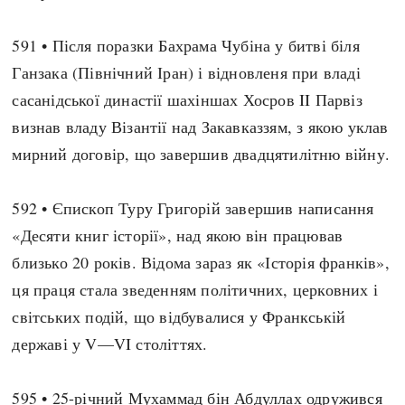
591 • Після поразки Бахрама Чубіна у битві біля
Ганзака (Північний Іран) і відновленя при владі
сасанідської династії шахіншах Хосров II Парвіз
визнав владу Візантії над Закавказзям, з якою уклав
мирний договір, що завершив двадцятилітню війну.
592 • Єпископ Туру Григорій завершив написання
«Десяти книг історії», над якою він працював
близько 20 років. Відома зараз як «Історія франків»,
ця праця стала зведенням політичних, церковних і
світських подій, що відбувалися у Франкській
державі у V—VI століттях.
595 • 25-річний Мухаммад бін Абдуллах одружився