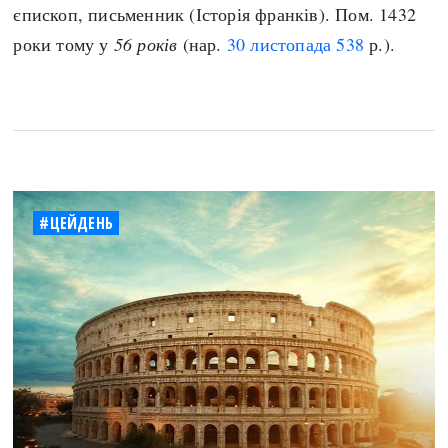
єпископ, письменник (Історія франків). Пом. 1432
роки тому у
56 років
(нар.
30 листопада
538
р.).
#ЦЕЙДЕНЬ