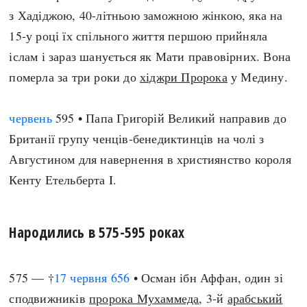
з Хадіджою, 40-літньою заможною жінкою, яка на
15-у році їх спільного життя першою прийняла
іслам і зараз шанується як Мати правовірних. Вона
померла за три роки до
хіджри Пророка
у Медину.
червень
595 • Папа Григорій Великий направив до
Британії групу ченців-бенедиктинців на чолі з
Августином для навернення в християнство короля
Кенту Етельберта I.
Народились в 575-595 роках
575 — †
17 червня
656
• Осман ібн Аффан, один зі
сподвижників
пророка Мухаммеда
, 3-й
арабський