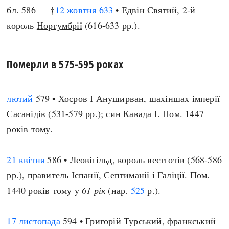
бл. 586 — †
12 жовтня
633
• Едвін Святий, 2-й
король
Нортумбрії
(616-633 рр.).
Померли в 575-595 роках
лютий
579 • Хосров I Ануширван, шахіншах імперії
Сасанідів (531-579 рр.); син Кавада I. Пом. 1447
років тому.
21 квітня
586 • Леовігільд, король вестготів (568-586
рр.), правитель Іспанії, Септиманії і Галіції. Пом.
1440 років тому у
61 рік
(нар.
525
р.).
17 листопада
594 • Григорій Турський, франкський