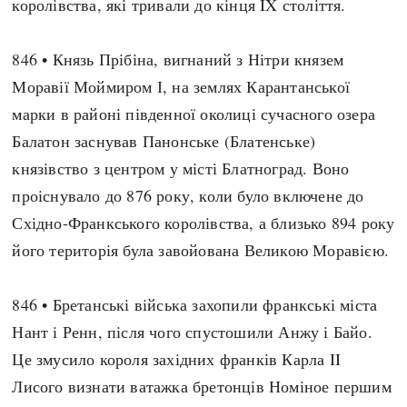
королівства, які тривали до кінця IX століття.
846 • Князь Прібіна, вигнаний з Нітри князем
Моравії Моймиром І, на землях Карантанської
марки в районі південної околиці сучасного озера
Балатон заснував Панонське (Блатенське)
князівство з центром у місті Блатноград. Воно
проіснувало до 876 року, коли було включене до
Східно-Франкського королівства, а близько 894 року
його територія була завойована Великою Моравією.
846 • Бретанські війська захопили франкські міста
Нант і Ренн, після чого спустошили Анжу і Байо.
Це змусило короля західних франків Карла II
Лисого визнати ватажка бретонців Номіное першим