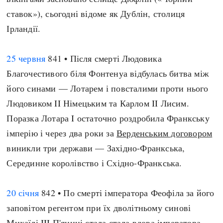
ставок»), сьогодні відоме як Дублін, столиця
Ірландії.
25 червня
841 • Після смерті Людовика
Благочестивого біля Фонтенуа відбулась битва між
його синами — Лотарем і повсталими проти нього
Людовиком II Німецьким та Карлом II Лисим.
Поразка Лотара I остаточно роздробила Франкську
імперію і через два роки за
Верденським договором
виникли три держави — Західно-Франкська,
Серединне королівство і Східно-Франкська.
20 січня
842 • По смерті імператора Феофіла за його
заповітом регентом при їх дволітньому синові
Михаїлі III П'яниці стала стала вдова імператора