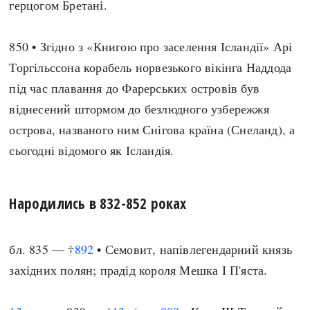
герцогом Бретані.
850 • Згідно з «Книгою про заселення Ісландії» Арі
Торгільссона корабель норвезького вікінга Наддода
під час плавання до Фарерських островів був
віднесений штормом до безлюдного узбережжя
острова, названого ним Снігова країна (Снеланд), а
сьогодні відомого як Ісландія.
Народились в 832-852 роках
бл. 835 — †
892
• Семовит, напівлегендарний князь
західних полян; прадід короля Мешка I П'яста.