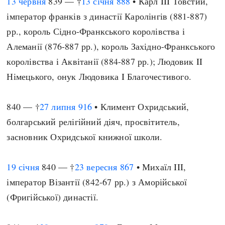
13 червня
839 — †
13 січня
888
• Карл III Товстий,
імператор франків з династії Каролінгів (881-887)
рр., король Сідно-Франкського королівства і
Алеманії (876-887 рр.), король Західно-Франкського
королівства і Аквітанії (884-887 рр.); Людовик II
Німецького, онук Людовика I Благочестивого.
840 — †
27 липня
916
• Климент Охридський,
болгарський релігійний діяч, просвітитель,
засновник Охридської книжної школи.
19 січня
840 — †
23 вересня
867
• Михаїл III,
імператор Візантії (842-67 рр.) з Аморійської
(Фригійської) династії.