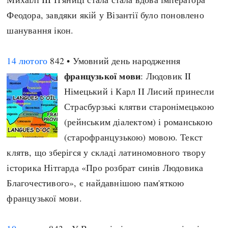
Феодора, завдяки якій у Візантії було поновлено
шанування ікон.
14 лютого
842 • Умовний день народження
французької мови
: Людовик II
Німецький і Карл II Лисий принесли
Страсбурзькі клятви старонімецькою
(рейнським діалектом) і романською
(старофранцузькою) мовою. Текст
клятв, що зберігся у складі латиномовного твору
історика Нітгарда «Про розбрат синів Людовика
Благочестивого», є найдавнішою пам'яткою
французької мови.