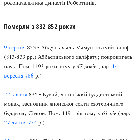
родоначальника династії Робертинів.
Померли в 832-852 роках
9 серпня
833 • Абдуллах аль-Мамун, сьомий халіф
(813-833 рр.) Аббасидського халіфату; покровитель
наук. Пом. 1193 роки тому у
47 років
(нар.
14
вересня
786
р.).
22 квітня
835 • Кукай, японський буддистський
монах, засновник японської секти езотеричного
буддизму Сінґон. Пом. 1191 рік тому у
61 рік
(нар.
27 липня
774
р.).