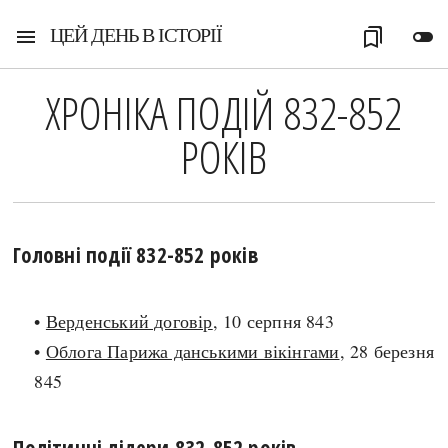
ЦЕЙ ДЕНЬ В ІСТОРІЇ
menu
bookmarks
toggle_off
ХРОНІКА ПОДІЙ 832-852
РОКІВ
Головні події 832-852 років
•
Верденський договір
, 10 серпня 843
•
Облога Парижа данськими вікінгами
, 28 березня
845
Політичні лідери 832-852 років