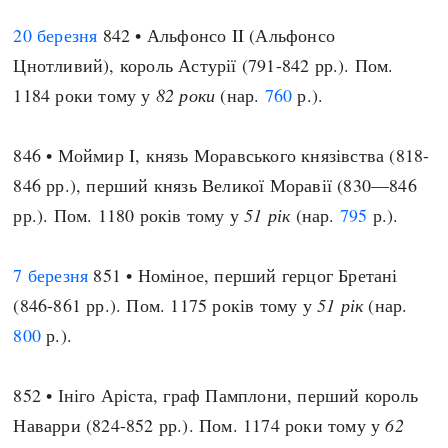
20 березня
842 • Альфонсо II (Альфонсо
Цнотливий), король Астурії (791-842 рр.). Пом.
1184 роки тому у
82 роки
(нар.
760
р.).
846 • Моймир I, князь Моравського князівства (818-
846 рр.), перший князь Великої Моравії (830—846
рр.). Пом. 1180 років тому у
51 рік
(нар.
795
р.).
7 березня
851 • Номіное, перший герцог Бретані
(846-861 рр.). Пом. 1175 років тому у
51 рік
(нар.
800
р.).
852 • Ініго Аріста, граф Памплони, перший король
Наварри (824-852 рр.). Пом. 1174 роки тому у
62