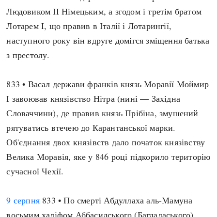
Регіони
Індекси
Людовиком II Німецьким, а згодом і третім братом
Австралія
Нові статті
Лотарем I, що правив в Італії і Лотарингії,
Азія
Популярні статті
наступного року він вдруге домігся зміщення батька
Америка
Всі статті
з престолу.
А(нта)рктика
Визначальні події
Африка
#Хештеги
833 • Васал держави франків князь Моравії Моймир
Європа
Автори
I завоював князівство Нітра (нині — Західна
Словаччини), де правив князь Прібіна, змушений
рятуватись втечею до Карантанської марки.
done
Об'єднання двох князівств дало початок князівству
Велика Моравія, яке у 846 році підкорило територію
сучасної Чехії.
9 серпня
833 • По смерті Абдуллаха аль-Мамуна
восьмим халіфом Аббасидського (Багдадаського)