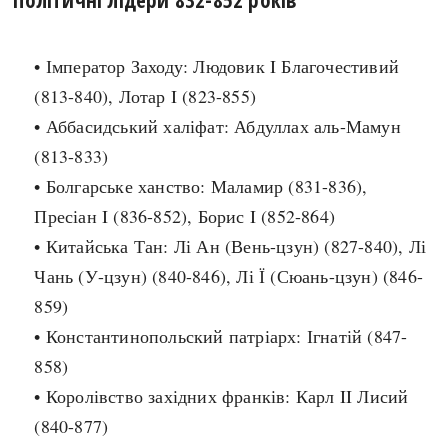
search
• Імператор Заходу: Людовик I Благочестивий
(813-840), Лотар I (823-855)
• Аббасидський халіфат: Абдуллах аль-Мамун
(813-833)
СЬОГОДНІ
ПОДКАСТИ
• Болгарське ханство: Маламир (831-836),
ЗАГОЛОВКИ
КРУГЛІ ДАТИ
Пресіан I (836-852), Борис I (852-864)
ПРАВИЛА ЖИТТЯ
ФОТОІСТОРІЇ
• Китайська Тан: Лі Ан (Вень-цзун) (827-840), Лі
ВИ (НЕ) ЗНАЛИ
ІНФОГРАФІКА
Чань (У-цзун) (840-846), Лі Ї (Сюань-цзун) (846-
КАРТИ
ПРЯМА МОВА
859)
НОТА БЕНЕ
МОЯ ІСТОРІЯ
• Константинопольский патріарх: Ігнатій (847-
858)
• Королівство західних франків: Карл II Лисий
Рубрики
Україна
(840-877)
Авіація і космонавтика
Княжа доба