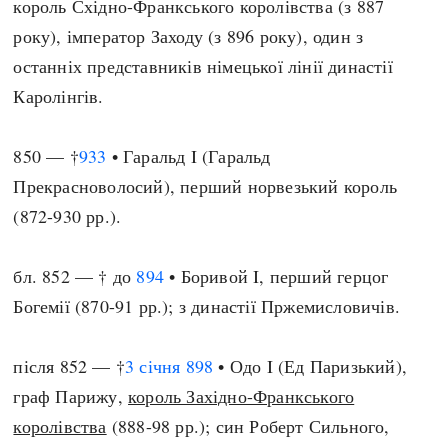
король Східно-Франкського королівства (з 887
року), імператор Заходу (з 896 року), один з
останніх представників німецької лінії династії
Каролінгів.
850 — †
933
• Гаральд I (Гаральд
Прекрасноволосий), перший норвезький король
(872-930 рр.).
бл. 852 — † до
894
• Боривой I, перший герцог
Богемії (870-91 рр.); з династії Пржемисловичів.
після 852 — †
3 січня
898
• Одо I (Ед Паризький),
граф Парижу,
король Західно-Франкського
королівства
(888-98 рр.); син Роберт Сильного,