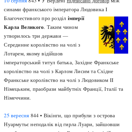
10 серпня
843 • У Вердені
підписано договір
між
синами франкського імператора Людовика I
імперії
Благочестивого про розділ
Карла Великого
. Таким чином
утворилось три держави —
Серединне королівство на чолі з
Лотарем, якому відійшов
імператорський титул батька, Західне Франкське
королівство на чолі з Карлом Лисим та Східне
Франкське королівство на чолі з Людовиком II
Німецьким, праобрази майбутніх Франції, Італії та
Німеччини.
25 вересня
844 • Вікінги, що прибули з острова
Нуармутьє неподалік від гирла Луари, зайшовши