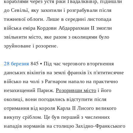
кораблями через устя ріки Гвадалквівір, підійшли
до Севільї, яку захопили і розграбували після
тижневої облоги. Лише в середині листопада
війська еміра Кордови Абдаррахман II змогли
звільнити місто, яке разом з околицями було
зруйноване і розорене.
28 березня
845 • Під час чергового вторгнення
данських вікінгів на землі франків їх п'ятитисячне
військо на чолі з Рагнаром напало на практично
незахищений Париж.
Розоривши місто
і його
околиці, вони погодились відступити після
отримання від короля Карла II Лисого великого
викупу сріблом. Це був перший з численних
нападів норманів на столицю Західно-Франкського