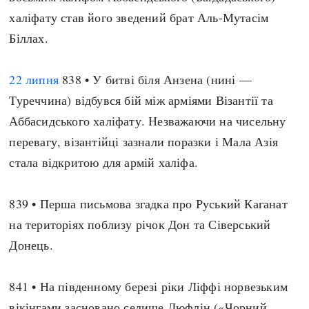
халіфату став його зведений брат Аль-Мутасім
Біллах.
22 липня
838 • У битві біля Анзена (нині —
Туреччина) відбувся бій між арміями Візантії та
Аббасидського халіфату. Незважаючи на чисельну
перевагу, візантійці зазнали поразки і Мала Азія
стала відкритою для армій халіфа.
839 • Перша письмова згадка про Руський Каганат
на територіях поблизу річок Дон та Сіверський
Донець.
841 • На південному березі ріки Ліффі норвезьким
вікінгами засновано селище Дюфлін («Чорний