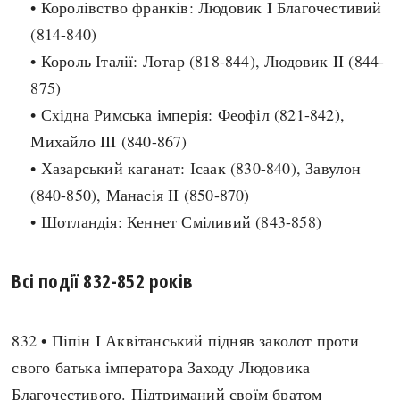
• Королівство франків: Людовик I Благочестивий
Архітектура і будівництво
Козацька доба
(814-840)
Битви і війни
Українська революція
• Король Італії: Лотар (818-844), Людовик II (844-
Катастрофи
Україна радянська
875)
Кримінал
Україна незалежна
• Східна Римська імперія: Феофіл (821-842),
Культура і мистецтво
ЗНО
Михайло III (840-867)
Людина і суспільство
• Хазарський каганат: Ісаак (830-840), Завулон
Хронологія
Наука, освіта і техніка
(840-850), Манасія II (850-870)
Античні часи
Особистості
• Шотландія: Кеннет Сміливий (843-858)
Темні віки
Подорожі і відкриття
Високе Середньовіччя
Політика
Всі події 832-852 років
Пізнє Середньовіччя
Релігія
Нова історія
Розваги і дозвілля
Новітня історія
832 • Піпін I Аквітанський підняв заколот проти
Спорт
Наш час
свого батька імператора Заходу Людовика
Чудеса світу
Благочестивого. Підтриманий своїм братом