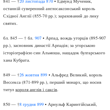
841 — †
20 листопада
870
• Едмунд Мученик,
останній суверенний англосаксонський король
Східної Англії (855-70 рр.); зарахований до лику
святих.
бл. 845 — † бл.
907
• Арпад, вождь угорців (895-907
рр.), засновник династії Арпадів; за угорською
історіографією син Альмоша, нащадок булгарського
хана Кубрата.
849 — †
26 жовтня
899
• Альфред Великий, король
Вессекса (871-899 рр.), перший монарх, що носив
титул
короля англів і саксів
.
850 — †
8 грудня
899
• Арнульф Каринтійський,