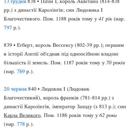
13 грудня
838 • Піпін I, король Аквітанії (814-838
рр.) з династії Каролінгів; син Людовика I
Благочестивого. Пом. 1188 років тому у
41 рік
(нар.
797
р.).
839 • Егберт, король Вессексу (802-39 рр.); першим
в історії Англії об'єднав під одноосібною владою
більшість її земель. Пом. 1187 років тому у
70 років
(нар.
769
р.).
20 червня
840 • Людовик I (Людовик
Благочестивий), король франків (781-814 рр.) з
династії Каролінгів, імператор Заходу (з 813 р.); син
Карла Великого
. Пом. 1186 років тому у
62 роки
(нар.
778
р.).