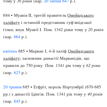
тому у
36 років
(нар.
20 липня
647
р.).
684 • Муавія II, третій правитель
Омейядського
халіфату
і останній представник суф'янідської
гілки; внук Муавії I. Пом. 1342 роки тому у
20 років
(нар.
664
р.).
квітень
685 • Марван I, 4-й халіф
Омейядського
халіфату
; засновник династії Марванідів, що
правили до 750 року. Пом. 1341 рік тому у
62 роки
(нар.
623
р.).
20 травня
685 • Егфріт, король Нортумбрії (670-685
рр.) з династії Ідінгів. Пом. 1341 рік тому у
40 років
(нар.
645
р.).