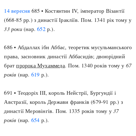
14 вересня
685 • Костянтин IV, імператор Візантії
(668-85 рр.) з династії Іракліїв. Пом. 1341 рік тому у
33 роки
(нар.
652
р.).
686 • Абдаллах ібн Аббас, теоретик мусульманського
права, засновник династії Аббасидів; двоюрідний
брат
пророка Мухаммеда
. Пом. 1340 років тому у
67
років
(нар.
619
р.).
691 • Теодоріх III, король Нейстрії, Бургундії і
Австразії, король Держави франків (679-91 рр.) з
династії Меровінгів. Пом. 1335 років тому у
37
років
(нар.
654
р.).