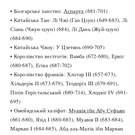
• Болгарське ханство:
Аспарух
(681-701)
search
• Китайська Тан: Лі Чжі (Гао Цзун) (649-683), Лі
Сіань (Чжун-цзун) (684), Лі Дань (Жуй-цзун)
(684-690)
• Китайська Чжоу: У Цзетянь (690-705)
СЬОГОДНІ
ПОДКАСТИ
• Королівство вестготів: Вамба (672-680), Ервіг
ЗАГОЛОВКИ
КРУГЛІ ДАТИ
(680-687), Егіка (687-702)
ПРАВИЛА ЖИТТЯ
ФОТОІСТОРІЇ
• Королівство франків: Хлотар III (657-673),
ВИ (НЕ) ЗНАЛИ
ІНФОГРАФІКА
Хільдерік II (673-679), Теодоріх III (679-691),
КАРТИ
ПРЯМА МОВА
Піпін Герістальський (680-714), Хлодвіг IV (691-
НОТА БЕНЕ
МОЯ ІСТОРІЯ
695)
• Омейядський халіфат:
Муавія ібн Абу Суфьян
(661-680), Язід I (680-683), Муавія II (683-684),
Рубрики
Україна
Марван I (684-685), Абд аль-Малік ібн Марван
Авіація і космонавтика
Княжа доба