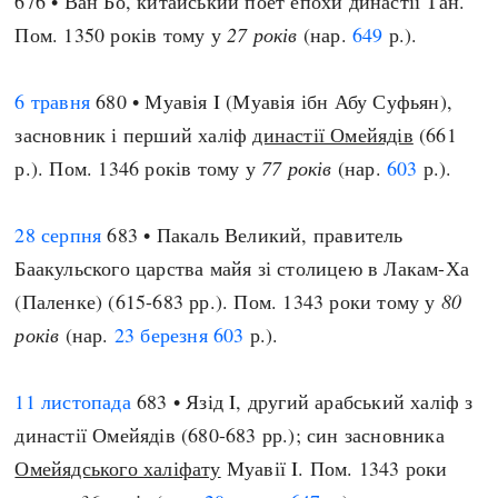
676 • Ван Бо, китайський поет епохи династії Тан.
Пом. 1350 років тому у
27 років
(нар.
649
р.).
6 травня
680 • Муавія I (Муавія ібн Абу Суфьян),
засновник і перший халіф
династії Омейядів
(661
р.). Пом. 1346 років тому у
77 років
(нар.
603
р.).
28 серпня
683 • Пакаль Великий, правитель
Баакульского царства майя зі столицею в Лакам-Ха
(Паленке) (615-683 рр.). Пом. 1343 роки тому у
80
років
(нар.
23 березня
603
р.).
11 листопада
683 • Язід I, другий арабський халіф з
династії Омейядів (680-683 рр.); син засновника
Омейядського халіфату
Муавії I. Пом. 1343 роки