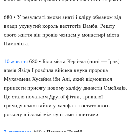
680 • У результаті змови знаті і кліру обманом від
влади усунутий король вестготів Вамба. Решту
свого життя він провів ченцем у монастирі міста
Памплієга.
10 жовтня
680 • Біля міста Кербела (нині — Ірак)
армія Язіда I розбила війська внука пророка
Мухаммеда Хусейна ібн Алі, який відмовився
принести присягу новому халіфу династії Омейядів.
Це стало початком Другої фітни, тривалої
громадянської війни у халіфаті і остаточного
розколу в ісламі між сунітами і шиїтами.
7 листопада
680 • Почався Третій