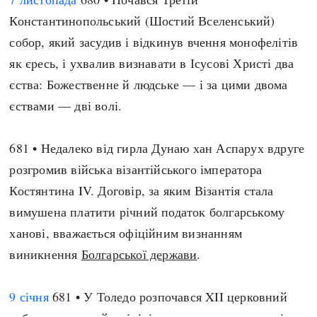
Константинопольський (Шостий Вселенський)
собор, який засудив і відкинув вчення монофелітів
як єресь, і ухвалив визнавати в Ісусові Христі два
єства: Божественне й людське — і за цими двома
єствами — дві волі.
681 • Недалеко від гирла Дунаю хан Аспарух вдруге
розгромив війська візантійського імператора
Костянтина IV. Договір, за яким Візантія стала
вимушена платити річний податок болгарському
ханові, вважається офіційним визнанням
виникнення
Болгарської держави
.
9 січня
681 • У Толедо розпочався XII церковний