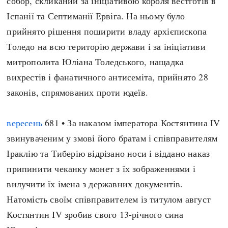
собор, скликаний за ініціативою короля вестготів в
Іспанії та Септиманії Ервіга. На ньому було
прийнято рішення поширити владу архієпископа
Толедо на всю територію держави і за ініціативи
митрополита Юліана Толедського, нащадка
вихрестів і фанатичного антисеміта, прийнято 28
законів, спрямованих проти юдеїв.
вересень
681 • За наказом імператора Костянтина IV
звинуваченим у змові його братам і співправителям
Іраклію та Тиберію відрізано носи і віддано наказ
припинити чеканку монет з їх зображеннями і
вилучити їх імена з державних документів.
Натомість своїм співправителем із титулом август
Костянтин IV зробив свого 13-річного сина