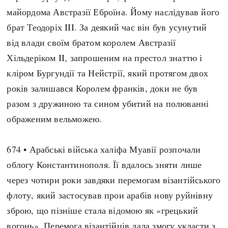
Регіони
Індекси
майордома Австразії Еброїна. Йому наслідував його
Австралія
Нові статті
брат Теодоріх III. За деякий час він був усунутий
Азія
Популярні статті
від влади своїм братом королем Австразії
Америка
Всі статті
Хільдеріком II, запрошеним на престол знаттю і
А(нта)рктика
Визначальні події
кліром Бургундії та Нейстрії, який протягом двох
Африка
#Хештеги
років залишався Королем франків, доки не був
Європа
Автори
разом з дружиною та сином убитий на полюванні
ображеним вельможею.
done
674 • Арабські війська халіфа Муавії розпочали
облогу Константинополя. Її вдалось зняти лише
через чотири роки завдяки перемогам візантійського
флоту, який застосував прои арабів нову руйнівну
зброю, що пізніше стала відомою як «грецький
вогонь». Перемога візантійців дала змогу укласти з