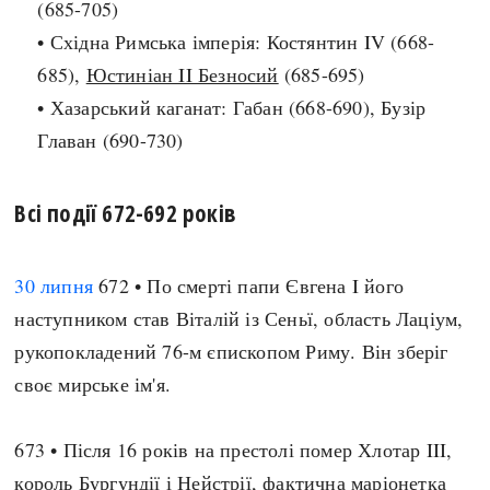
(685-705)
Архітектура і будівництво
Козацька доба
• Східна Римська імперія: Костянтин IV (668-
Битви і війни
Українська революція
685),
Юстиніан II Безносий
(685-695)
Катастрофи
Україна радянська
• Хазарський каганат: Габан (668-690), Бузір
Кримінал
Україна незалежна
Главан (690-730)
Культура і мистецтво
ЗНО
Людина і суспільство
Всі події 672-692 років
Хронологія
Наука, освіта і техніка
Античні часи
Особистості
Темні віки
30 липня
672 • По смерті папи Євгена I його
Подорожі і відкриття
Високе Середньовіччя
наступником став Віталій із Сеньї, область Лаціум,
Політика
Пізнє Середньовіччя
рукопокладений 76-м єпископом Риму. Він зберіг
Релігія
Нова історія
своє мирське ім'я.
Розваги і дозвілля
Новітня історія
Спорт
Наш час
673 • Після 16 років на престолі помер Хлотар III,
Чудеса світу
король Бургундії і Нейстрії, фактична маріонетка