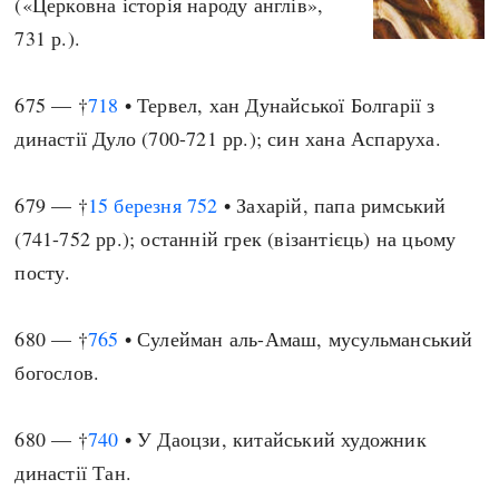
(«Церковна історія народу англів»,
731 р.).
675 — †
718
• Тервел, хан Дунайської Болгарії з
династії Дуло (700-721 рр.); син хана Аспаруха.
679 — †
15 березня
752
• Захарій, папа римський
(741-752 рр.); останній грек (візантієць) на цьому
посту.
680 — †
765
• Сулейман аль-Амаш, мусульманський
богослов.
680 — †
740
• У Даоцзи, китайський художник
династії Тан.