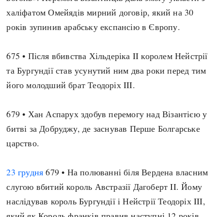
халіфатом Омейядів мирний договір, який на 30
років зупинив арабську експансію в Європу.
675 • Після вбивства Хільдеріка II королем Нейстрії
та Бургундії став усунутий ним два роки перед тим
його молодший брат Теодоріх III.
679 • Хан Аспарух здобув перемогу над Візантією у
битві за Добруджу, де заснував Перше Болгарське
царство.
23 грудня
679 • На полюванні біля Вердена власним
слугою вбитий король Австразії Дагоберт II. Йому
наслідував король Бургундії і Нейстрії Теодоріх III,
який як Король франків правив наступні 12 років.