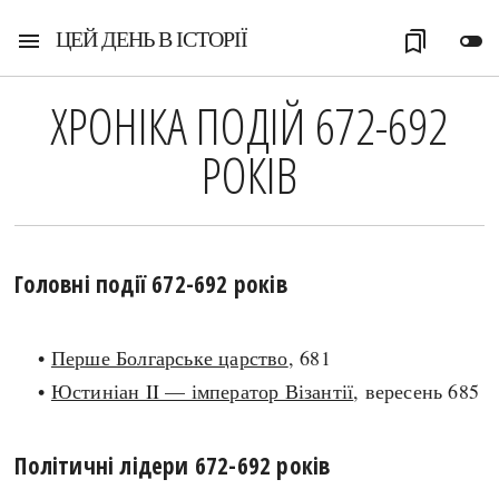
ЦЕЙ ДЕНЬ В ІСТОРІЇ
menu
bookmarks
toggle_off
ХРОНІКА ПОДІЙ 672-692
РОКІВ
Головні події 672-692 років
•
Перше Болгарське царство
, 681
•
Юстиніан II — імператор Візантії
, вересень 685
Політичні лідери 672-692 років