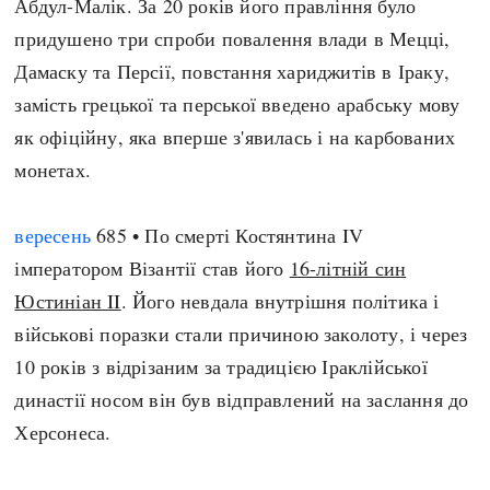
Абдул-Малік. За 20 років його правління було
придушено три спроби повалення влади в Мецці,
Дамаску та Персії, повстання хариджитів в Іраку,
замість грецької та перської введено арабську мову
як офіційну, яка вперше з'явилась і на карбованих
монетах.
вересень
685 • По смерті Костянтина IV
імператором Візантії став його
16-літній син
Юстиніан II
. Його невдала внутрішня політика і
військові поразки стали причиною заколоту, і через
10 років з відрізаним за традицією Іраклійської
династії носом він був відправлений на заслання до
Херсонеса.