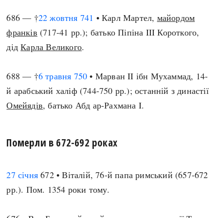
686 — †
22 жовтня
741
• Карл Мартел,
майордом
франків
(717-41 рр.); батько Піпіна III Короткого,
дід
Карла Великого
.
688 — †
6 травня
750
• Марван II ібн Мухаммад, 14-
й арабський халіф (744-750 рр.); останній з династії
Омейядів
, батько Абд ар-Рахмана I.
Померли в 672-692 роках
27 січня
672 • Віталій, 76-й папа римський (657-672
рр.). Пом. 1354 роки тому.