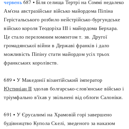
червень
687 • Біля селища Тертрі на Соммі недалеко
Ам'єна австразійське військо майордома Піпіна
Герістальського розбило нейстрійсько-бургундське
військо короля Теодоріха III і майордома Берхара.
Це стало переломним моментом т. зв. Другої
громадянської війни в Державі франків і дало
можливість Піпіну стати майордом усіх трьох
франкських королівств.
689 • У Македонії візантійський імператор
Юстиніан II
здолав болгарсько-слов'янське військо і
тріумфально в'їхав у звільнені від облоги Салоніки.
691 • У Єрусалимі на Храмовій горі завершено
будівництво Купола Скелі, зведеного за наказом