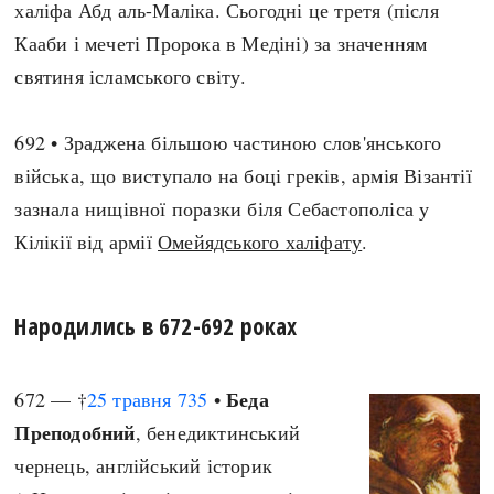
халіфа Абд аль-Маліка. Сьогодні це третя (після
Кааби і мечеті Пророка в Медіні) за значенням
святиня ісламського світу.
692 • Зраджена більшою частиною слов'янського
війська, що виступало на боці греків, армія Візантії
зазнала нищівної поразки біля Себастополіса у
Кілікії від армії
Омейядського халіфату
.
Народились в 672-692 роках
Беда
672 — †
25 травня
735
•
Преподобний
, бенедиктинський
чернець, англійський історик