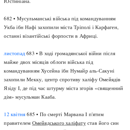
Юстиніана.
682 • Мусульманські війська під командуванням
Укба ібн Нафі захопили міста Тріполі і Карфаген,
останні візантійські форпости в Африці.
листопад
683 • В ході громадянської війни після
майже двох місяців облоги війська під
командуванням Хусейна ібн Нумайр аль-Сакуні
захопили Мекку, центр спротиву халіфу Омейядів
Язіду I, де під час штурму міста згорів «священний
дім» мусульман Кааба.
12 квітня
685 • По смерті Марвана I п'ятим
правителем
Омейядського халіфату
став його син