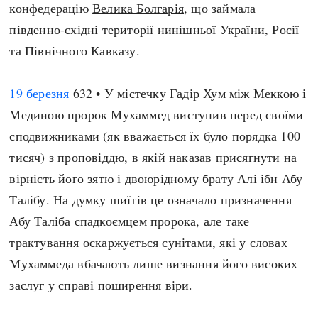
конфедерацію
Велика Болгарія
, що займала
південно-східні території нинішньої України, Росії
та Північного Кавказу.
19 березня
632 • У містечку Гадір Хум між Меккою і
Мединою пророк Мухаммед виступив перед своїми
сподвижниками (як вважається їх було порядка 100
тисяч) з проповіддю, в якій наказав присягнути на
вірність його зятю і двоюрідному брату Алі ібн Абу
Талібу. На думку шиїтів це означало призначення
Абу Таліба спадкоємцем пророка, але таке
трактування оскаржується сунітами, які у словах
Мухаммеда вбачають лише визнання його високих
заслуг у справі поширення віри.