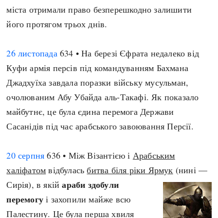
міста отримали право безперешкодно залишити
його протягом трьох днів.
26 листопада
634 • На березі Єфрата недалеко від
Куфи армія персів під командуванням Бахмана
Джадхуїха завдала поразки війську мусульман,
очолюваним Абу Убайда аль-Такафі. Як показало
майбутнє, це була єдина перемога Держави
Сасанідів під час арабського завоювання Персії.
20 серпня
636 • Між Візантією і
Арабським
халіфатом
відбулась
битва біля ріки Ярмук
(нині —
араби здобули
Сирія), в якій
перемогу
і захопили майже всю
Палестину. Це була перша хвиля