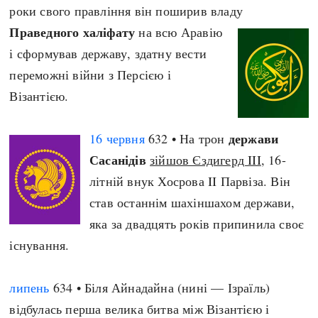
роки свого правління він поширив владу
Праведного халіфату
на всю Аравію
і сформував державу, здатну вести
переможні війни з Персією і
Візантією.
держави
16 червня
632 • На трон
Сасанідів
зійшов Єздигерд III
, 16-
літній внук Хосрова II Парвіза. Він
став останнім шахіншахом держави,
яка за двадцять років припинила своє
існування.
липень
634 • Біля Айнадайна (нині — Ізраїль)
відбулась перша велика битва між Візантією і