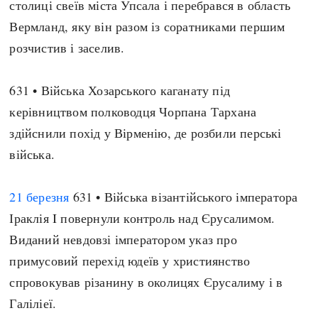
столиці свеїв міста Упсала і перебрався в область
Вермланд, яку він разом із соратниками першим
розчистив і заселив.
631 • Війська Хозарського каганату під
керівництвом полководця Чорпана Тархана
здійснили похід у Вірменію, де розбили перські
війська.
21 березня
631 • Війська візантійського імператора
Іраклія I повернули контроль над Єрусалимом.
Виданий невдовзі імператором указ про
примусовий перехід юдеїв у християнство
спровокував різанину в околицях Єрусалиму і в
Галіліеї.