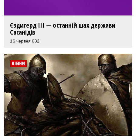
Єздигерд III — останній шах держави
Сасанідів
16 червня 632
ВІЙНИ