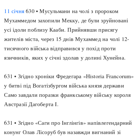
11 січня
630 • Мусульмани на чолі з пророком
Мухаммедом захопили Мекку, де були зруйновані
усі ідоли поблизу Кааби. Прийнявши присягу
жителів міста, через 15 днів Мухаммед на чолі 12-
тисячного війська відправився у похід проти
язичників, яких у січні здолав у долині Хунейна.
631 • Згідно хроніки Фредегара «Historia Francorum»
у битві під Вогатізбургом війська князя держави
Само завдали поразки франкському війську короля
Австразії Дагоберта I.
631 • Згідно «Саги про Інглінгів» напівлегендарний
конунг Олав Лісоруб був назавжди вигнаний зі