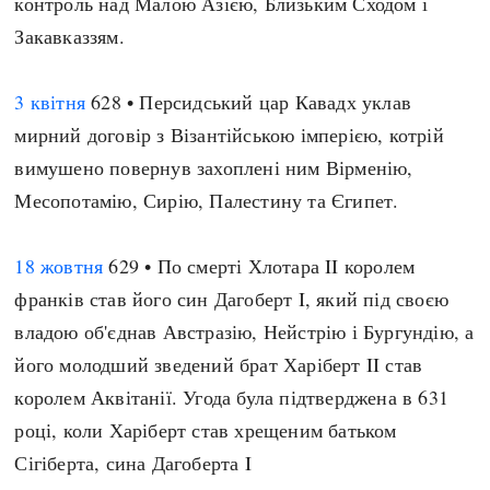
контроль над Малою Азією, Близьким Сходом і
Закавказзям.
3 квітня
628 • Персидський цар Кавадх уклав
мирний договір з Візантійською імперією, котрій
вимушено повернув захоплені ним Вірменію,
Месопотамію, Сирію, Палестину та Єгипет.
18 жовтня
629 • По смерті Хлотара II королем
франків став його син Дагоберт I, який під своєю
владою об'єднав Австразію, Нейстрію і Бургундію, а
його молодший зведений брат Харіберт II став
королем Аквітанії. Угода була підтверджена в 631
році, коли Харіберт став хрещеним батьком
Сігіберта, сина Дагоберта I