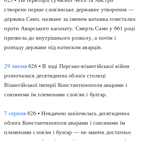
створене перше слов'янське державне утворення —
держава Само, назване за іменем ватажка повсталих
проти Аварського каганату. Смерть Само у 661 році
призвела до внутрішнього розколу, а потім і
розпаду держави під натиском аварців.
29 липня
626 • В ході Персько-візантійської війни
розпочалася десятиденна облога столиці
Візантійської імперії Константинополя аварами і
союзними їм племенами слов'ян і булгар.
7 серпня
626 • Невдачею закінчилась десятиденна
облога Константинополя аварами і союзними їм
племенами слов'ян і булгар — не маючи достатньо