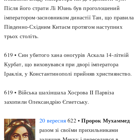
Після його страти Лі Юань був проголошений
імператором-засновником династії Тан, що правила
Південно-Східним Китаєм протягом наступних
трьох століть.
619 • Син убитого хана оногурів Аскала 14-літній
Курбат, що виховувався при дворі імператора
Іраклія, у Константинополі прийняв християнство.
619 • Війська шахіншаха Хосрова II Парвіза
захопили Олександрію Єгиетську.
Пророк Мухаммед
20 вересня
622 •
разом зі своїми прихильниками
залишив Мекку і переселився в