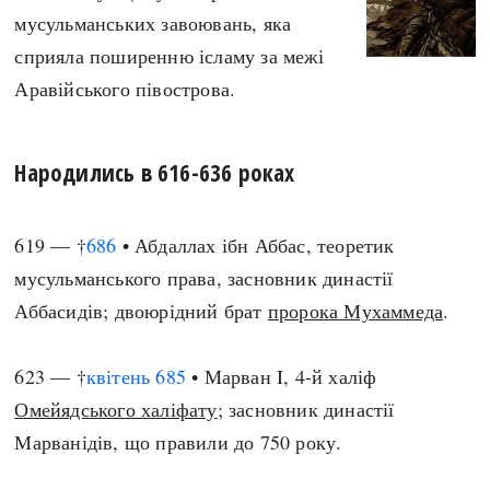
мусульманських завоювань, яка
сприяла поширенню ісламу за межі
Аравійського півострова.
Народились в 616-636 роках
619 — †
686
• Абдаллах ібн Аббас, теоретик
мусульманського права, засновник династії
Аббасидів; двоюрідний брат
пророка Мухаммеда
.
623 — †
квітень
685
• Марван I, 4-й халіф
Омейядського халіфату
; засновник династії
Марванідів, що правили до 750 року.