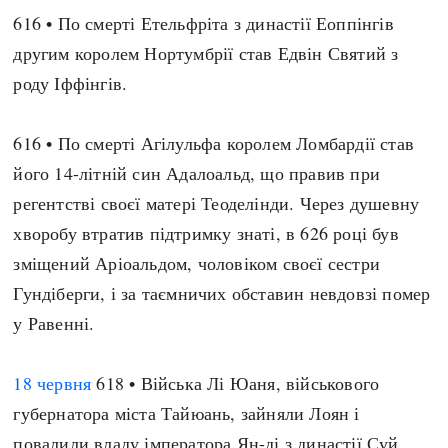
Регіони
Індекси
616 • По смерті Етельфріта з династії Еоппінгів
Австралія
Нові статті
другим королем Нортумбрії став Едвін Святий з
Азія
Популярні статті
роду Іффінгів.
Америка
Всі статті
А(нта)рктика
Визначальні події
616 • По смерті Агілульфа королем Ломбардії став
Африка
#Хештеги
його 14-літній син Адалоальд, що правив при
Європа
Автори
регентстві своєї матері Теоделінди. Через душевну
хворобу втратив підтримку знаті, в 626 році був
зміщений Аріоальдом, чоловіком своєї сестри
done
Гундіберги, і за таємничих обставин невдовзі помер
у Равенні.
18 червня
618 • Війська Лі Юаня, військового
губернатора міста Тайюань, зайняли Лоян і
повалили владу імператора Ян-ді з династії Суй.