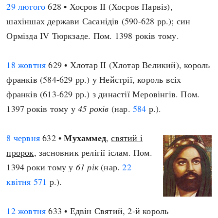
29 лютого
628 • Хосров II (Хосров Парвіз),
шахіншах держави Сасанідів (590-628 рр.); син
Ормізда IV Тюркзаде. Пом. 1398 років тому.
18 жовтня
629 • Хлотар II (Хлотар Великий), король
франків (584-629 рр.) у Нейстрії, король всіх
франків (613-629 рр.) з династії Меровінгів. Пом.
1397 років тому у
45 років
(нар.
584
р.).
Мухаммед
8 червня
632 •
,
святий і
пророк
, засновник релігії іслам. Пом.
1394 роки тому у
61 рік
(нар.
22
квітня
571
р.).
12 жовтня
633 • Едвін Святий, 2-й король