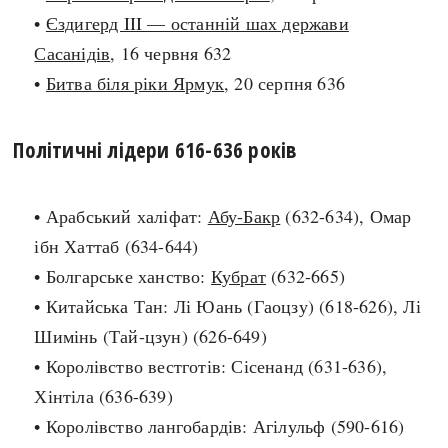
•
Єздигерд III — останній шах держави
search
Сасанідів
, 16 червня 632
•
Битва біля ріки Ярмук
, 20 серпня 636
Політичні лідери 616-636 років
СЬОГОДНІ
ПОДКАСТИ
ЗАГОЛОВКИ
КРУГЛІ ДАТИ
• Арабський халіфат:
Абу-Бакр
(632-634), Омар
ПРАВИЛА ЖИТТЯ
ФОТОІСТОРІЇ
ібн Хаттаб (634-644)
ВИ (НЕ) ЗНАЛИ
ІНФОГРАФІКА
• Болгарське ханство:
Кубрат
(632-665)
КАРТИ
ПРЯМА МОВА
• Китайська Тан: Лі Юань (Гаоцзу) (618-626), Лі
НОТА БЕНЕ
МОЯ ІСТОРІЯ
Шимінь (Тай-цзун) (626-649)
• Королівство вестготів: Сісенанд (631-636),
Хінтіла (636-639)
Рубрики
Україна
• Королівство лангобардів: Агілульф (590-616)
Авіація і космонавтика
Княжа доба