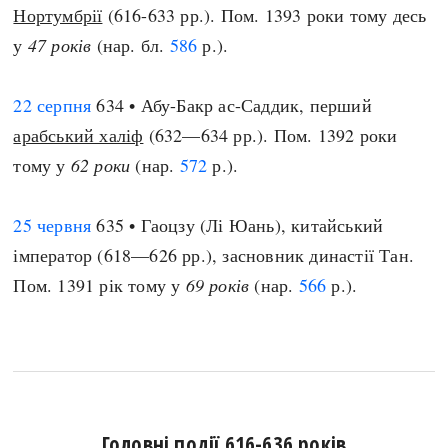
Нортумбрії
(616-633 рр.). Пом. 1393 роки тому десь
у
47 років
(нар. бл.
586
р.).
22 серпня
634 • Абу-Бакр ас-Саддик, перший
арабський халіф
(632—634 рр.). Пом. 1392 роки
тому у
62 роки
(нар.
572
р.).
25 червня
635 • Гаоцзу (Лі Юань), китайський
імператор (618—626 рр.), засновник династії Тан.
Пом. 1391 рік тому у
69 років
(нар.
566
р.).
Головні події 616-636 років