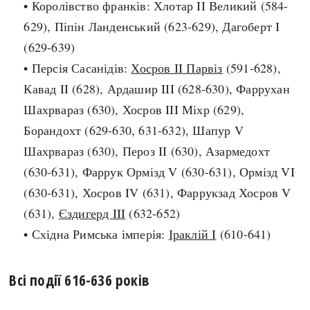
• Королівство франків: Хлотар II Великий (584-
Архітектура і будівництво
Козацька доба
629), Піпін Ланденський (623-629), Дагоберт I
Битви і війни
Українська революція
(629-639)
Катастрофи
Україна радянська
• Персія Сасанідів:
Хосров II Парвіз
(591-628),
Кримінал
Україна незалежна
Кавад II (628), Ардашир III (628-630), Фаррухан
Культура і мистецтво
ЗНО
Шахрвараз (630), Хосров III Міхр (629),
Людина і суспільство
Борандохт (629-630, 631-632), Шапур V
Хронологія
Наука, освіта і техніка
Шахрвараз (630), Пероз II (630), Азармедохт
Античні часи
Особистості
(630-631), Фаррук Ормізд V (630-631), Ормізд VI
Темні віки
Подорожі і відкриття
(630-631), Хосров IV (631), Фаррукзад Хосров V
Високе Середньовіччя
Політика
(631),
Єздигерд III
(632-652)
Пізнє Середньовіччя
Релігія
• Східна Римська імперія:
Іраклій I
(610-641)
Нова історія
Розваги і дозвілля
Новітня історія
Спорт
Всі події 616-636 років
Наш час
Чудеса світу