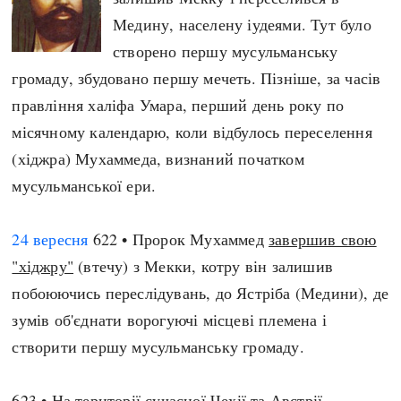
Медину, населену іудеями. Тут було
створено першу мусульманську
громаду, збудовано першу мечеть. Пізніше, за часів
правління халіфа Умара, перший день року по
місячному календарю, коли відбулось переселення
(хіджра) Мухаммеда, визнаний початком
мусульманської ери.
24 вересня
622 • Пророк Мухаммед
завершив свою
"хіджру"
(втечу) з Мекки, котру він залишив
побоюючись переслідувань, до Ястріба (Медини), де
зумів об'єднати ворогуючі місцеві племена і
створити першу мусульманську громаду.
623 • На території сучасної Чехії та Австрії