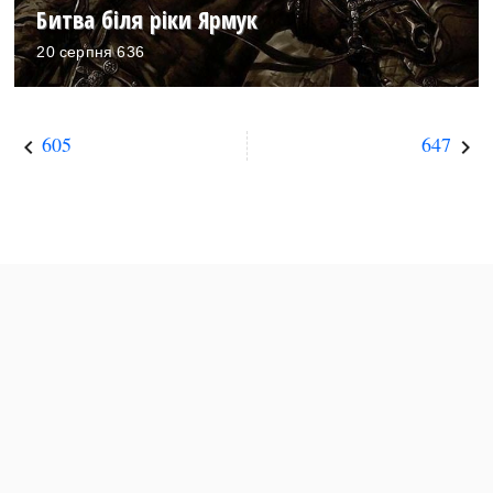
Битва біля ріки Ярмук
20 серпня 636
605
647
keyboard_arrow_left
keyboard_arrow_right