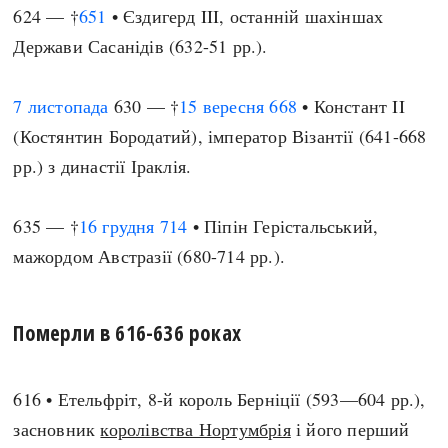
624 — †
651
• Єздигерд III, останній шахіншах
Держави Сасанідів (632-51 рр.).
7 листопада
630 — †
15 вересня
668
• Констант II
(Костянтин Бородатий), імператор Візантії (641-668
рр.) з династії Іраклія.
635 — †
16 грудня
714
• Піпін Герістальський,
мажордом Австразії (680-714 рр.).
Померли в 616-636 роках
616 • Етельфріт, 8-й король Берніції (593—604 рр.),
засновник
королівства Нортумбрія
і його перший