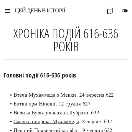
ЦЕЙ ДЕНЬ В ІСТОРІЇ
menu
bookmarks
toggle_off
ХРОНІКА ПОДІЙ 616-636
РОКІВ
Головні події 616-636 років
•
Втеча Мухаммеда з Мекки
, 24 вересня 622
•
Битва при Ніневії
, 12 грудня 627
•
Велика Булгарія кагана Кубрата
, 632
•
Смерть пророка Мухаммеда
, 8 червня 632
•
Перший Праведний халіфат
, 9 червня 632