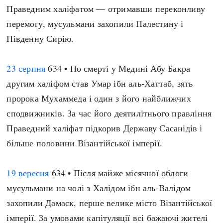
Праведним халіфатом — отримавши переконливу
перемогу, мусульмани захопили Палестину і
Південну Сирію.
23 серпня
634 • По смерті у Медині Абу Бакра
другим халіфом став Умар ібн аль-Хаттаб, зять
пророка Мухаммеда і один з його найближчих
сподвижників. За час його деятилітнього правління
Праведний халіфат підкорив Державу Сасанідів і
більше половини Візантійської імперії.
19 вересня
634 • Після майже місячної облоги
мусульмани на чолі з Халідом ібн аль-Валідом
захопили Дамаск, перше велике місто Візантійської
імперії. За умовами капітуляції всі бажаючі жителі