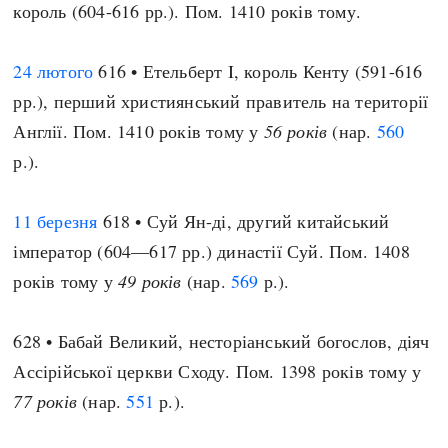
король (604-616 рр.). Пом. 1410 років тому.
24 лютого
616 • Етельберт I, король Кенту (591-616
рр.), перший християнський правитель на території
Англії. Пом. 1410 років тому у
56 років
(нар.
560
р.).
11 березня
618 • Суй Ян-ді, другий китайський
імператор (604—617 рр.) династії Суй. Пом. 1408
років тому у
49 років
(нар.
569
р.).
628 • Бабай Великий, несторіанський богослов, діяч
Ассірійської церкви Сходу. Пом. 1398 років тому у
77 років
(нар.
551
р.).