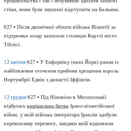
продовольства і так і незумівши здолати захисні
стіни, вони були змушені відступити на Балкани.
627 • Після двомічної облоги війська Візантії за
підтримки хозар захопили столицю Картлі місто
Тбілісі.
12 квітня
627 • У Еофервіку (нині Йорк) разом із
найближчим оточення прийняв хрещення король
Нортумбрії Едвін з династії Іффінгів.
12 грудня
627 • Під Ніневією в Месопотамії
відбулась
вирішальна битва
Ірано-візантійської
війни, у якій війська імператора Іраклія здобули
переконливу перемогу, завдяки якій відновили