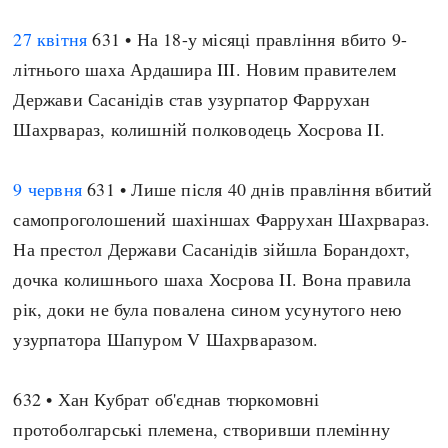
27 квітня
631 • На 18-у місяці правління вбито 9-
літнього шаха Ардашира III. Новим правителем
Держави Сасанідів став узурпатор Фаррухан
Шахрвараз, колишній полководець Хосрова II.
9 червня
631 • Лише після 40 днів правління вбитий
самопроголошений шахіншах Фаррухан Шахрвараз.
На престол Держави Сасанідів зійшла Борандохт,
дочка колишнього шаха Хосрова II. Вона правила
рік, доки не була повалена сином усунутого нею
узурпатора Шапуром V Шахрваразом.
632 • Хан Кубрат об'єднав тюркомовні
протоболгарські племена, створивши племінну