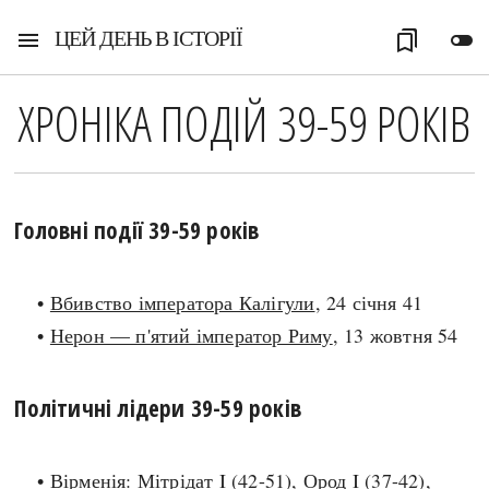
ЦЕЙ ДЕНЬ В ІСТОРІЇ
menu
bookmarks
toggle_off
ХРОНІКА ПОДІЙ 39-59 РОКІВ
Головні події 39-59 років
•
Вбивство імператора Калігули
, 24 січня 41
•
Нерон — п'ятий імператор Риму
, 13 жовтня 54
Політичні лідери 39-59 років
• Вірменія: Мітрідат I (42-51), Ород I (37-42),