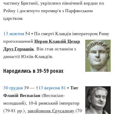
частину Британії, укріплено північний кордон по
Рейну і досягнуто перемир'я з Парфянським
царством.
13 жовтня
54 • По смерті Клавдія імператором Риму
Нерон Клавдій Цезар
проголошений
Друз Германік
. Він став останнім з
династії Юліїв-Клавдіїв.
Народились в 39-59 роках
Тит
30 грудня
39 — †
13 вересня
81
•
Флавій Веспасіан
(Веспасіан-
молодший), 10-й римський імператор
(79-81 рр.),
завойовник Єрусалиму
(70