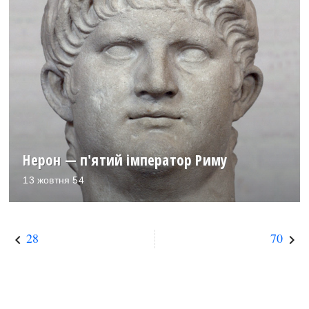
Нерон — п'ятий імператор Риму
13 жовтня 54
28
70
keyboard_arrow_left
keyboard_arrow_right