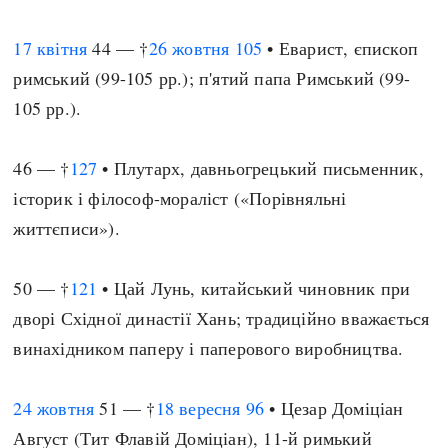
17 квітня
44 — †
26 жовтня
105
• Еварист, єпископ
римський (99-105 рр.); п'ятий папа Римський (99-
105 рр.).
46 — †
127
• Плутарх, давньогрецький письменник,
історик і філософ-мораліст («Порівняльні
життєписи»).
50 — †
121
• Цай Лунь, китайський чиновник при
дворі Східної династії Хань; традиційно вважається
винахідником паперу і паперового виробництва.
24 жовтня
51 — †
18 вересня
96
• Цезар Доміціан
Август (Тит Флавій Доміціан), 11-й римький