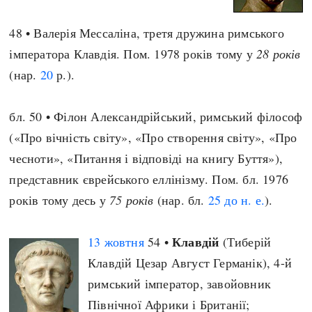
48 • Валерія Мессаліна, третя дружина римського
імператора Клавдія. Пом. 1978 років тому у
28 років
(нар.
20
р.).
бл. 50 • Філон Александрійський, римський філософ
(«Про вічність світу», «Про створення світу», «Про
чесноти», «Питання і відповіді на книгу Буття»),
представник єврейського еллінізму. Пом. бл. 1976
років тому десь у
75 років
(нар. бл.
25 до н. е.
).
Клавдій
13 жовтня
54 •
(Тиберій
Клавдій Цезар Август Германік), 4-й
римський імператор, завойовник
Північної Африки і Британії;