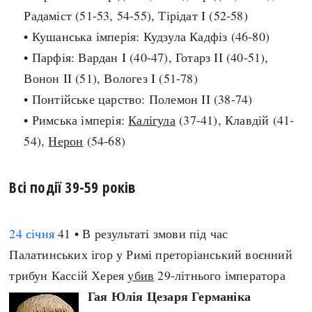
Радаміст (51-53, 54-55), Тірідат I (52-58)
search
• Кушанська імперія: Кудзула Кадфіз (46-80)
• Парфія: Вардан I (40-47), Готарз II (40-51),
Вонон II (51), Вологез I (51-78)
• Понтійське царство: Полемон II (38-74)
СЬОГОДНІ
ПОДКАСТИ
• Римська імперія:
Калігула
(37-41), Клавдій (41-
ЗАГОЛОВКИ
КРУГЛІ ДАТИ
54),
Нерон
(54-68)
ПРАВИЛА ЖИТТЯ
ФОТОІСТОРІЇ
ВИ (НЕ) ЗНАЛИ
ІНФОГРАФІКА
Всі події 39-59 років
КАРТИ
ПРЯМА МОВА
НОТА БЕНЕ
МОЯ ІСТОРІЯ
24 січня
41 • В результаті змови під час
Палатинських ігор у Римі преторіанський воєнний
трибун Кассій Херея
убив
29-літнього імператора
Рубрики
Україна
Гая Юлія Цезаря Германіка
Авіація і космонавтика
Княжа доба