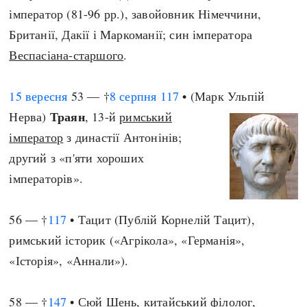
імператор (81-96 рр.), завойовник Німеччини,
Британії, Дакії і Маркоманії; син імператора
Веспасіана-старшого
.
15 вересня
53 — †
8 серпня
117
• (Марк Ульпій
Траян
Нерва)
, 13-й
римський
імператор
з династії Антонінів;
другий з «п'яти хороших
імператорів».
56 — †
117
• Тацит (Публій Корнелій Тацит),
римський історик («Агрікола», «Германія»,
«Історія», «Аннали»).
58 — †
147
• Сюй Шень, китайський філолог,