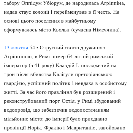
табору Оппідум Убіорум, де народилась Агріппіна,
Регіони
Індекси
надав стаус колонії і перейменував в її честь. На
Австралія
Нові статті
основі цього поселення в майбутньому
Азія
Популярні статті
сформувалось місто Кьольн (сучасна Німеччина).
Америка
Всі статті
А(нта)рктика
Визначальні події
13 жовтня
54 • Отруєний своєю дружиною
Африка
#Хештеги
Агріппіною, в Римі помер 64-літній римський
Європа
Автори
імператор (з 41 року) Клавдій I, посаджений на
трон після вбивства Калігули преторіанською
done
гвардією, успішний політик і невдаха в особистому
житті. За час його правління був розширений і
реконструйований порт Остія, у Римі збудований
водопровід, що забезпечив водопостачанням
мільйонне місто; до імперії було приєднано
провінції Норік, Фракію і Мавританію, завойовано