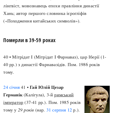
лінгвіст, мовознавець епохи правління династії
Хань; автор першого словника ієрогліфів
(«Походження китайських символів»).
Померли в 39-59 роках
40 • Мітрідат I (Мітрідат I Фарнаваз), цар Іберії (1-
40 рр.) з династії Фарнавазідів. Пом. 1986 років
тому.
Гай Юлій Цезар
24 січня
41 •
Германік
(Калігула), 3-й
римський
імператор
(37-41 рр.). Пом. 1985 років
тому у
29 років
(нар.
31 серпня
12
р.).