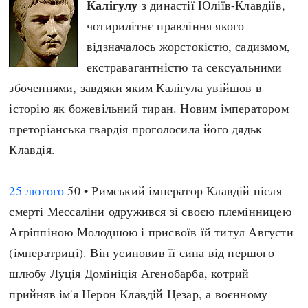
Калігулу
з династії Юліїв-Клавдіїв,
Архітектура і будівництво
Козацька доба
чотирилітнє правління якого
Битви і війни
Українська революція
відзначалось жорстокістю, садизмом,
Катастрофи
Україна радянська
екстравагантністю та сексуальними
Кримінал
Україна незалежна
збоченнями, завдяки яким Калігула увійшов в
Культура і мистецтво
ЗНО
історію як божевільний тиран. Новим імператором
Людина і суспільство
преторіанська гвардія проголосила його дядьк
Хронологія
Наука, освіта і техніка
Клавдія.
Античні часи
Особистості
Темні віки
Подорожі і відкриття
25 лютого
50 • Римський імператор Клавдій після
Високе Середньовіччя
Політика
смерті Мессаліни одружився зі своєю племінницею
Пізнє Середньовіччя
Релігія
Агріппіною Молодшою і присвоїв їй титул Августи
Нова історія
Розваги і дозвілля
(імператриці). Він усиновив її сина від першого
Новітня історія
Спорт
шлюбу Луція Домініція Агенобарба, котрий
Наш час
Чудеса світу
прийняв ім'я Нерон Клавдій Цезар, а воєнному