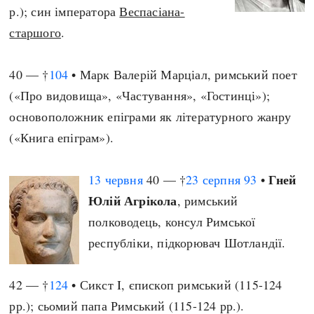
р.); син імператора
Веспасіана-
старшого
.
40 — †
104
• Марк Валерій Марціал, римський поет
(«Про видовища», «Частування», «Гостинці»);
основоположник епіграми як літературного жанру
(«Книга епіграм»).
Гней
13 червня
40 — †
23 серпня
93
•
Юлій Агрікола
, римський
полководець, консул Римської
республіки, підкорювач Шотландії.
42 — †
124
• Сикст I, єпископ римський (115-124
рр.); сьомий папа Римський (115-124 рр.).