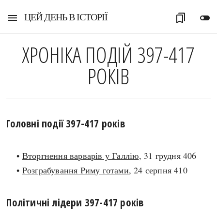
ЦЕЙ ДЕНЬ В ІСТОРІЇ
menu
bookmarks
toggle_off
ХРОНІКА ПОДІЙ 397-417
РОКІВ
Головні події 397-417 років
•
Вторгнення варварів у Галлію
, 31 грудня 406
•
Розграбування Риму готами
, 24 серпня 410
Політичні лідери 397-417 років