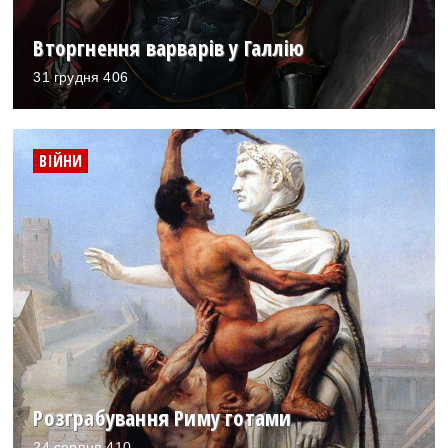
Вторгнення варварів у Галлію
31 грудня 406
ВІЙНИ
Розграбування Риму готами
24 серпня 410