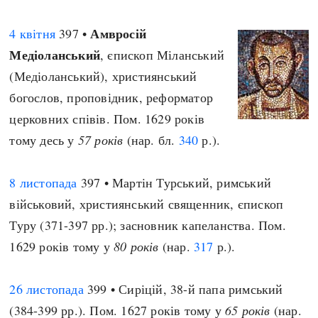
Амвросій
4 квітня
397 •
Медіоланський
, єпископ Міланський
(Медіоланський), християнський
богослов, проповідник, реформатор
церковних співів. Пом. 1629 років
тому десь у
57 років
(нар. бл.
340
р.).
8 листопада
397 • Мартін Турський, римський
військовий, християнський священник, єпископ
Туру (371-397 рр.); засновник капеланства. Пом.
1629 років тому у
80 років
(нар.
317
р.).
26 листопада
399 • Сиріцій, 38-й папа римський
(384-399 рр.). Пом. 1627 років тому у
65 років
(нар.