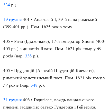
334
р.).
19 грудня
401 • Анастасій I, 39-й папа римський
(399-401 рр.). Пом. 1625 років тому.
405 • Рітю (Ідзахо-ваке), 17-й імператор Японії (400-
405 рр.) з династія Ямато. Пом. 1621 рік тому у
69
років
(нар.
336
р.).
405 • Пруденцій (Аврелій Пруденцій Клемент),
римський християнський поет. Пом. 1621 рік тому у
57 років
(нар.
348
р.).
31 грудня
406 • Годигісел, вождь вандальського
племені гасдингів; батько Гундеріка і Гейзеріха,