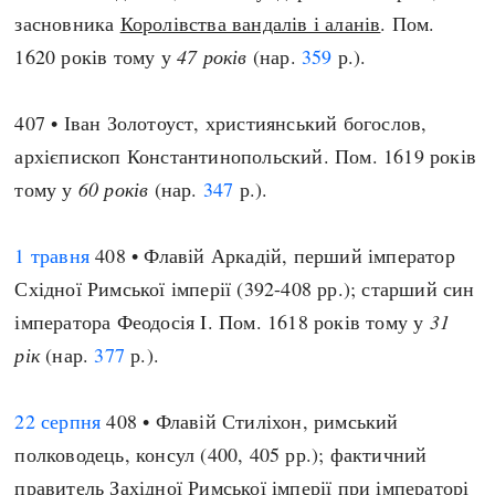
засновника
Королівства вандалів і аланів
. Пом.
1620 років тому у
47 років
(нар.
359
р.).
407 • Іван Золотоуст, християнський богослов,
архієпископ Константинопольский. Пом. 1619 років
тому у
60 років
(нар.
347
р.).
1 травня
408 • Флавій Аркадій, перший імператор
Східної Римської імперії (392-408 рр.); старший син
імператора Феодосія I. Пом. 1618 років тому у
31
рік
(нар.
377
р.).
22 серпня
408 • Флавій Стиліхон, римський
полководець, консул (400, 405 рр.); фактичний
правитель Західної Римської імперії при імператорі