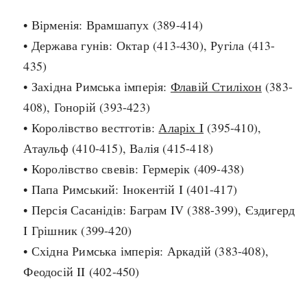
• Вірменія: Врамшапух (389-414)
search
• Держава гунів: Октар (413-430), Ругіла (413-
435)
• Західна Римська імперія:
Флавій Стиліхон
(383-
408), Гонорій (393-423)
СЬОГОДНІ
ПОДКАСТИ
• Королівство вестготів:
Аларіх I
(395-410),
ЗАГОЛОВКИ
КРУГЛІ ДАТИ
Атаульф (410-415), Валія (415-418)
ПРАВИЛА ЖИТТЯ
ФОТОІСТОРІЇ
• Королівство свевів: Гермерік (409-438)
ВИ (НЕ) ЗНАЛИ
ІНФОГРАФІКА
• Папа Римський: Інокентій I (401-417)
КАРТИ
ПРЯМА МОВА
• Персія Сасанідів: Баграм IV (388-399), Єздигерд
НОТА БЕНЕ
МОЯ ІСТОРІЯ
I Грішник (399-420)
• Східна Римська імперія: Аркадій (383-408),
Феодосій II (402-450)
Рубрики
Україна
Авіація і космонавтика
Княжа доба