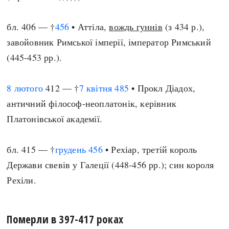
бл. 406 — †
456
• Аттіла,
вождь гуннів
(з 434 р.),
завойовник Римської імперії, імператор Римський
(445-453 рр.).
8 лютого
412 — †
7 квітня
485
• Прокл Діадох,
античний філософ-неоплатонік, керівник
Платонівської академії.
бл. 415 — †
грудень
456
• Рехіар, третій король
Держави свевів у Галеції (448-456 рр.); син короля
Рехіли.
Померли в 397-417 роках