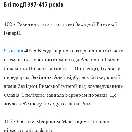
Всі події 397-417 років
Архітектура і будівництво
Козацька доба
Битви і війни
Українська революція
402 • Равенна стала столицею Західної Римської
Катастрофи
Україна радянська
імперії.
Кримінал
Україна незалежна
Культура і мистецтво
ЗНО
6 квітня
402 • В ході першого вторгнення готських
Людина і суспільство
Хронологія
племен під керівництвом вождя Аларіха в Італію
Наука, освіта і техніка
Античні часи
біля міста Поллентія (нині — Полленцо, Італія) у
Особистості
Темні віки
передгір'ях Західних Альп відбулась битва, в якій
Подорожі і відкриття
Високе Середньовіччя
армія Західної Римської імперії під командуванням
Політика
Пізнє Середньовіччя
Флавія Стиліхона завдала варварам поразки. Це
Релігія
Нова історія
зняло небезпеку походу готів на Рим.
Розваги і дозвілля
Новітня історія
Спорт
Наш час
405 • Святим Месропом Маштоцем створено
Чудеса світу
вірменський алфавіт.