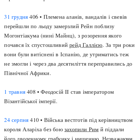
Регіони
Індекси
Австралія
Нові статті
31 грудня
406 • Племена аланів, вандалів і свевів
Азія
Популярні статті
перейшли по льоду замерзлий Рейн поблизу
Америка
Всі статті
Могонтіакума (нині Майнц), з розорення якого
А(нта)рктика
Визначальні події
почався їх спустошливий
рейд Галлією
. За три роки
Африка
#Хештеги
вони були витіснені в Іспанію, де утриматись теж
Європа
Автори
не змогли і через два десятиліття переправились до
Північної Африки.
done
1 травня
408 • Феодосій II став імператором
Візантійської імперії.
24 серпня
410 • Війська вестготів під керівництвом
короля Аларіха без бою
захопили Рим
й піддали
його дводенному грабунку і нищенню. Незважаючи