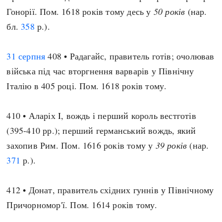
Гонорії. Пом. 1618 років тому десь у
50 років
(нар.
бл.
358
р.).
31 серпня
408 • Радагайс, правитель готів; очолював
війська під час вторгнення варварів у Північну
Італію в 405 році. Пом. 1618 років тому.
410 • Аларіх I, вождь і перший король вестготів
(395-410 рр.); перший германський вождь, який
захопив Рим. Пом. 1616 років тому у
39 років
(нар.
371
р.).
412 • Донат, правитель східних гуннів у Північному
Причорномор'ї. Пом. 1614 років тому.