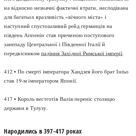
на відносно незначні фактичні втрати, несподівана
для багатьох вразливість «вічного міста» і
наступний спустошливий рейд германців на
південь Аппенін став причиною поступового
занепаду Центральної і Південної Італії й
передвісником
падіння Західної Римської імперії
.
412 • По смерті імператора Хандзея його брат Інґьо
став 19-м імператором Японії.
417 • Король вестготів Валія переніс столицю
держави в Тулузу.
Народились в 397-417 роках