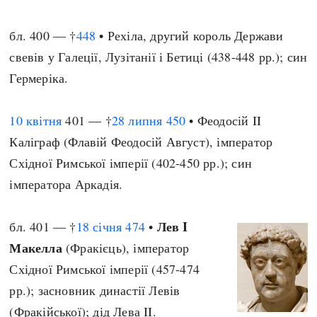
бл. 400 — †
448
• Рехіла, другий король Держави
свевів у Галеції, Лузітанії і Бетиці (438-448 рр.); син
Гермеріка.
10 квітня
401 — †
28 липня
450
• Феодосій II
Каліграф (Флавій Феодосій Август), імператор
Східної Римської імперії (402-450 рр.); син
імператора Аркадія.
Лев I
бл. 401 — †
18 січня
474
•
Макелла
(Фракієць), імператор
Східної Римської імперії (457-474
рр.); засновник династії Левів
(Фракійської); дід Лева II.