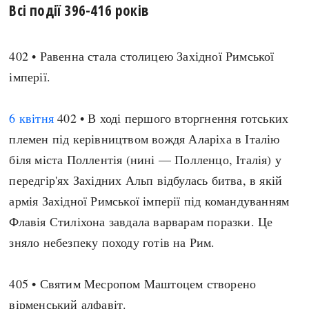
Всі події 396-416 років
Архітектура і будівництво
Козацька доба
Битви і війни
Українська революція
402 • Равенна стала столицею Західної Римської
Катастрофи
Україна радянська
імперії.
Кримінал
Україна незалежна
Культура і мистецтво
ЗНО
6 квітня
402 • В ході першого вторгнення готських
Людина і суспільство
Хронологія
племен під керівництвом вождя Аларіха в Італію
Наука, освіта і техніка
Античні часи
біля міста Поллентія (нині — Полленцо, Італія) у
Особистості
Темні віки
передгір'ях Західних Альп відбулась битва, в якій
Подорожі і відкриття
Високе Середньовіччя
армія Західної Римської імперії під командуванням
Політика
Пізнє Середньовіччя
Флавія Стиліхона завдала варварам поразки. Це
Релігія
Нова історія
зняло небезпеку походу готів на Рим.
Розваги і дозвілля
Новітня історія
Спорт
Наш час
405 • Святим Месропом Маштоцем створено
Чудеса світу
вірменський алфавіт.