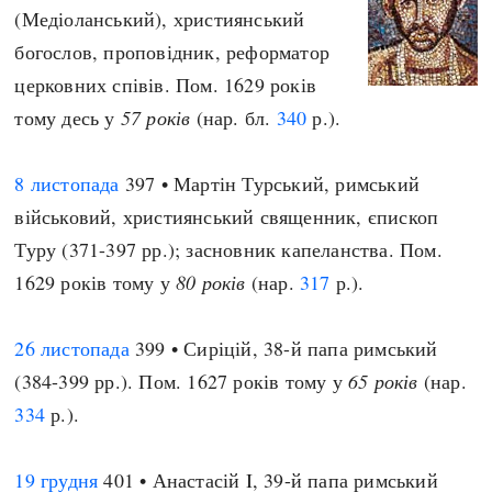
(Медіоланський), християнський
богослов, проповідник, реформатор
церковних співів. Пом. 1629 років
тому десь у
57 років
(нар. бл.
340
р.).
8 листопада
397 • Мартін Турський, римський
військовий, християнський священник, єпископ
Туру (371-397 рр.); засновник капеланства. Пом.
1629 років тому у
80 років
(нар.
317
р.).
26 листопада
399 • Сиріцій, 38-й папа римський
(384-399 рр.). Пом. 1627 років тому у
65 років
(нар.
334
р.).
19 грудня
401 • Анастасій I, 39-й папа римський