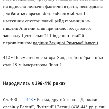
на відносно незначні фактичні втрати, несподівана
для багатьох вразливість «вічного міста» і
наступний спустошливий рейд германців на
південь Аппенін став причиною поступового
занепаду Центральної і Південної Італії й
передвісником
падіння Західної Римської імперії
.
412 • По смерті імператора Хандзея його брат Інґьо
став 19-м імператором Японії.
Народились в 396-416 роках
бл. 400 — †
448
• Рехіла, другий король Держави
свевів у Галеції, Лузітанії і Бетиці (438-448 рр.); син