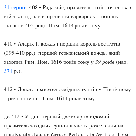
31 серпня
408 • Радагайс, правитель готів; очолював
війська під час вторгнення варварів у Північну
Італію в 405 році. Пом. 1618 років тому.
410 • Аларіх I, вождь і перший король вестготів
(395-410 рр.); перший германський вождь, який
захопив Рим. Пом. 1616 років тому у
39 років
(нар.
371
р.).
412 • Донат, правитель східних гуннів у Північному
Причорномор'ї. Пом. 1614 років тому.
до 412 • Улдін, перший достовірно відомий
правитель західних гуннів в час їх розселення на
півніяч від Дунаю; батько Ругіли, дід
Аттілли
. Пом.