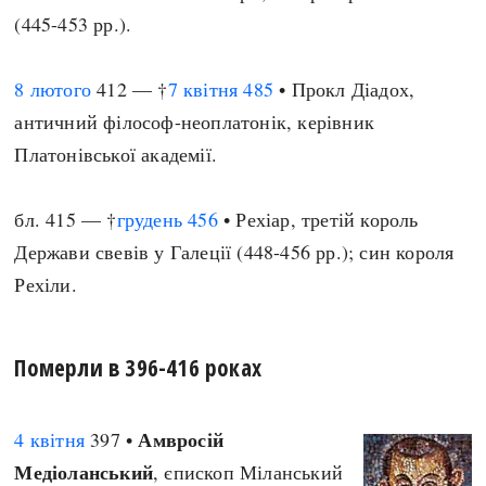
(445-453 рр.).
8 лютого
412 — †
7 квітня
485
• Прокл Діадох,
античний філософ-неоплатонік, керівник
Платонівської академії.
бл. 415 — †
грудень
456
• Рехіар, третій король
Держави свевів у Галеції (448-456 рр.); син короля
Рехіли.
Померли в 396-416 роках
Амвросій
4 квітня
397 •
Медіоланський
, єпископ Міланський