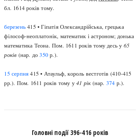
бл. 1614 років тому.
березень
415 • Гіпатія Олександрійська, грецька
філософ-неоплатонік, математик і астроном; донька
математика Теона. Пом. 1611 років тому десь у
65
років
(нар. до
350
р.).
15 серпня
415 • Атаульф, король вестготів (410-415
рр.). Пом. 1611 років тому у
41 рік
(нар.
374
р.).
Головні події 396-416 років