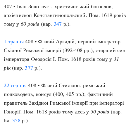
407 • Іван Золотоуст, християнський богослов,
архієпископ Константинопольский. Пом. 1619 років
тому у
60 років
(нар.
347
р.).
1 травня
408 • Флавій Аркадій, перший імператор
Східної Римської імперії (392-408 рр.); старший син
імператора Феодосія I. Пом. 1618 років тому у
31
рік
(нар.
377
р.).
22 серпня
408 • Флавій Стиліхон, римський
полководець, консул (400, 405 рр.); фактичний
правитель Західної Римської імперії при імператорі
Гонорії. Пом. 1618 років тому десь у
50 років
(нар.
бл.
358
р.).