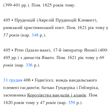
(399-401 рр.). Пом. 1625 років тому.
405 • Пруденцій (Аврелій Пруденцій Клемент),
римський християнський поет. Пом. 1621 рік тому у
57 років
(нар.
348
р.).
405 • Рітю (Ідзахо-ваке), 17-й імператор Японії (400-
405 рр.) з династія Ямато. Пом. 1621 рік тому у
69
років
(нар.
336
р.).
31 грудня
406 • Годигісел, вождь вандальського
племені гасдингів; батько Гундеріка і Гейзеріха,
засновника
Королівства вандалів і аланів
. Пом.
1620 років тому у
47 років
(нар.
359
р.).