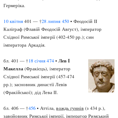
Гермеріка.
10 квітня
401 — †
28 липня
450
• Феодосій II
Каліграф (Флавій Феодосій Август), імператор
Східної Римської імперії (402-450 рр.); син
імператора Аркадія.
Лев I
бл. 401 — †
18 січня
474
•
Макелла
(Фракієць), імператор
Східної Римської імперії (457-474
рр.); засновник династії Левів
(Фракійської); дід Лева II.
бл. 406 — †
456
• Аттіла,
вождь гуннів
(з 434 р.),
завойовник Римської імперії, імператор Римський