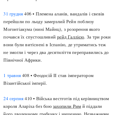
Регіони
Індекси
Австралія
Нові статті
31 грудня
406 • Племена аланів, вандалів і свевів
Азія
Популярні статті
перейшли по льоду замерзлий Рейн поблизу
Америка
Всі статті
Могонтіакума (нині Майнц), з розорення якого
А(нта)рктика
Визначальні події
почався їх спустошливий
рейд Галлією
. За три роки
Африка
#Хештеги
вони були витіснені в Іспанію, де утриматись теж
Європа
Автори
не змогли і через два десятиліття переправились до
Північної Африки.
done
1 травня
408 • Феодосій II став імператором
Візантійської імперії.
24 серпня
410 • Війська вестготів під керівництвом
короля Аларіха без бою
захопили Рим
й піддали
його дводенному грабунку і нищенню. Незважаючи