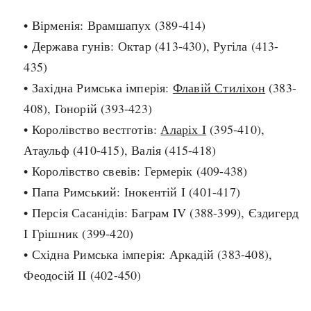
• Вірменія: Врамшапух (389-414)
search
• Держава гунів: Октар (413-430), Ругіла (413-
435)
• Західна Римська імперія:
Флавій Стиліхон
(383-
408), Гонорій (393-423)
СЬОГОДНІ
ПОДКАСТИ
• Королівство вестготів:
Аларіх I
(395-410),
ЗАГОЛОВКИ
КРУГЛІ ДАТИ
Атаульф (410-415), Валія (415-418)
ПРАВИЛА ЖИТТЯ
ФОТОІСТОРІЇ
• Королівство свевів: Гермерік (409-438)
ВИ (НЕ) ЗНАЛИ
ІНФОГРАФІКА
• Папа Римський: Інокентій I (401-417)
КАРТИ
ПРЯМА МОВА
• Персія Сасанідів: Баграм IV (388-399), Єздигерд
НОТА БЕНЕ
МОЯ ІСТОРІЯ
I Грішник (399-420)
• Східна Римська імперія: Аркадій (383-408),
Феодосій II (402-450)
Рубрики
Україна
Авіація і космонавтика
Княжа доба