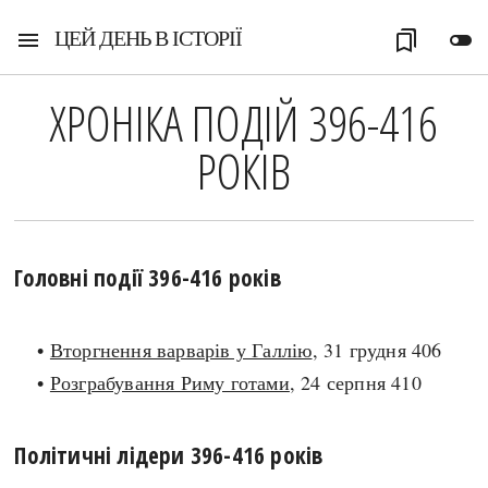
ЦЕЙ ДЕНЬ В ІСТОРІЇ
menu
bookmarks
toggle_off
ХРОНІКА ПОДІЙ 396-416
РОКІВ
Головні події 396-416 років
•
Вторгнення варварів у Галлію
, 31 грудня 406
•
Розграбування Риму готами
, 24 серпня 410
Політичні лідери 396-416 років