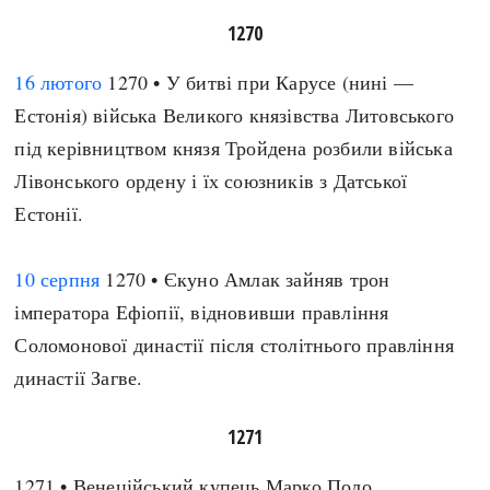
1270
16 лютого
1270 • У битві при Карусе (нині —
Естонія) війська Великого князівства Литовського
під керівництвом князя Тройдена розбили війська
Лівонського ордену і їх союзників з Датської
Естонії.
10 серпня
1270 • Єкуно Амлак зайняв трон
імператора Ефіопії, відновивши правління
Соломонової династії після столітнього правління
династії Загве.
1271
1271 • Венеційський купець Марко Поло