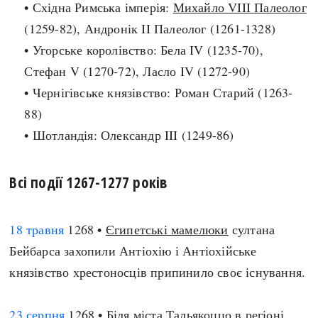
• Східна Римська імперія:
Михайло VIII Палеолог
Регіони
Індекси
Австралія
(1259-82), Андронік II Палеолог (1261-1328)
Нові статті
Азія
• Угорське королівство: Бела IV (1235-70),
Популярні статті
Америка
Стефан V (1270-72), Ласло IV (1272-90)
Всі статті
А(нта)рктика
• Чернігівське князівство: Роман Старий (1263-
Визначальні події
Африка
88)
#Хештеги
Європа
• Шотландія: Олександр III (1249-86)
Автори
Всі події 1267-1277 років
done
18 травня
1268 •
Єгипетські мамелюки
султана
Бейбарса захопили Антіохію і Антіохійське
князівство хрестоносців припинило своє існування.
23 серпня
1268 • Біля міста Тальякоццо в регіоні