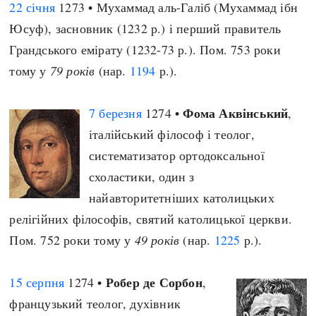
22 січня
1273 • Мухаммад аль-Галіб (Мухаммад ібн
Юсуф), засновник (1232 р.) і перший правитель
Грандського емірату (1232-73 р.). Пом. 753 роки
тому у
79 років
(нар.
1194
р.).
Фома Аквінський
7 березня
1274 •
,
італійський філософ і теолог,
систематизатор ортодоксальної
схоластики, один з
найавторитетніших католицьких
релігійних філософів, святий католицької церкви.
Пом. 752 роки тому у
49 років
(нар.
1225
р.).
Робер де Сорбон
15 серпня
1274 •
,
французький теолог, духівник