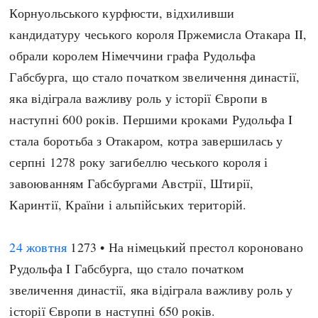
Корнуольського курфюсти, відхиливши
кандидатуру чеського короля Пржемисла Отакара II,
обрали королем Німеччини графа Рудольфа
Габсбурга, що стало початком звеличення династії,
яка відіграла важливу роль у історії Європи в
наступні 600 років. Першими кроками Рудольфа I
стала боротьба з Отакаром, котра завершилась у
серпні 1278 року загибеллю чеського короля і
завоюванням Габсбургами Австрії, Штирії,
Каринтії, Країни і альпійських територій.
24 жовтня
1273 • На німецький престол короновано
Рудольфа I Габсбурга, що стало початком
звеличення династії, яка відіграла важливу роль у
історії Європи в наступні 650 років.