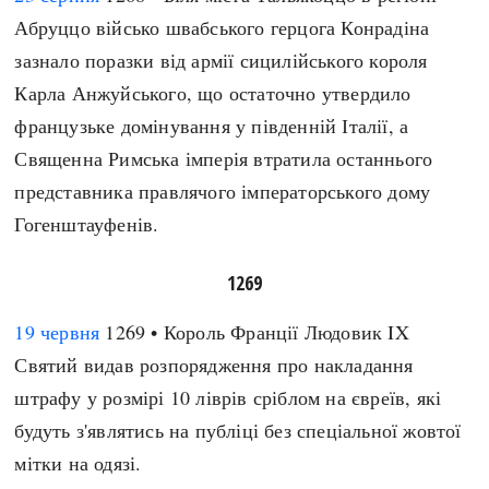
Абруццо військо швабського герцога Конрадіна
зазнало поразки від армії сицилійського короля
Карла Анжуйського, що остаточно утвердило
французьке домінування у південній Італії, а
Священна Римська імперія втратила останнього
представника правлячого імператорського дому
Гогенштауфенів.
1269
19 червня
1269 • Король Франції Людовик IX
Святий видав розпорядження про накладання
штрафу у розмірі 10 ліврів сріблом на євреїв, які
будуть з'являтись на публіці без спеціальної жовтої
мітки на одязі.