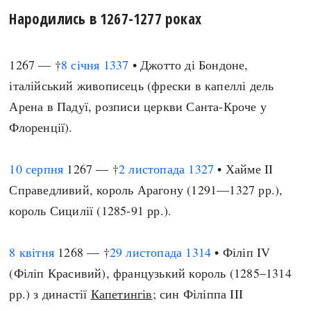
Народились в 1267-1277 роках
1267 — †
8 січня
1337
• Джотто ді Бондоне,
італійський живописець (фрески в капеллі дель
Арена в Падуї, розписи церкви Санта-Кроче у
Флоренції).
10 серпня
1267 — †
2 листопада
1327
• Хайме II
Справедливий, король Арагону (1291—1327 рр.),
король Сицилії (1285-91 рр.).
8 квітня
1268 — †
29 листопада
1314
• Філіп IV
(Філіп Красивий), французький король (1285–1314
рр.) з династії
Капетингів
; син Філіппа III