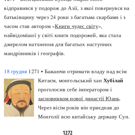
відправився у подорож до Азії, з якої повернувся на
батьківщину через 24 роки з багатьма скарбами і з
часом став автором «
Книги чудес світу
»,
найвідомішої у світі книги подорожей, яка стала
джерелом натхнення для багатьох наступних
мандрівників і географів.
18 грудня
1271 • Бажаючи отримати владу над всім
Хубілай
Китаєм, монгольський хан
проголосив себе імператором і
засновником нової династії Юань
.
Через вісім років він приєднав до
Монголії всю китайську державу Сун.
1272