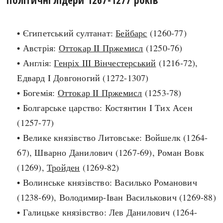
search
• Єгипетський султанат:
Бейбарс
(1260-77)
• Австрія:
Оттокар II Пржемисл
(1250-76)
• Англія:
Генріх III Вінчестерський
(1216-72),
Едвард I Довгоногий (1272-1307)
СЬОГОДНІ
ПОДКАСТИ
• Богемія:
Оттокар II Пржемисл
(1253-78)
ЗАГОЛОВКИ
КРУГЛІ ДАТИ
• Болгарське царство: Костянтин I Тих Асен
ПРАВИЛА ЖИТТЯ
ФОТОІСТОРІЇ
(1257-77)
ВИ (НЕ) ЗНАЛИ
ІНФОГРАФІКА
• Велике князівство Литовське: Войшелк (1264-
КАРТИ
ПРЯМА МОВА
67), Шварно Данилович (1267-69), Роман Вовк
НОТА БЕНЕ
МОЯ ІСТОРІЯ
(1269),
Тройден
(1269-82)
• Волинське князівство: Василько Романович
(1238-69), Володимир-Іван Василькович (1269-88)
Рубрики
Україна
• Галицьке князівство: Лев Данилович (1264-
Авіація і космонавтика
Княжа доба