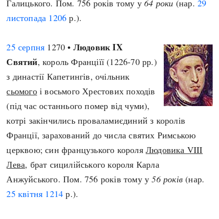
Галицького. Пом. 756 років тому у
64 роки
(нар.
29
листопада
1206
р.).
Людовик IX
25 серпня
1270 •
Святий
, король Франціїї (1226-70 рр.)
з династії Капетингів, очільник
сьомого
і восьмого Хрестових походів
(під час останнього помер від чуми),
котрі закінчились проваламиєдиний з королів
Франції, зарахований до числа святих Римською
церквою; син французького короля
Людовика VIII
Лева
, брат сицилійського короля Карла
Анжуйського. Пом. 756 років тому у
56 років
(нар.
25 квітня
1214
р.).