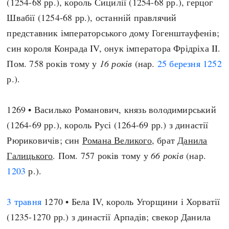
(1254-68 рр.), король Сицилії (1254-68 рр.), герцог
Швабії (1254-68 рр.), останній правлячий
представник імператорського дому Гогенштауфенів;
син короля Конрада IV, онук імператора Фрідріха II.
Пом. 758 років тому у
16 років
(нар.
25 березня
1252
р.).
1269 • Василько Романович, князь володимирський
(1264-69 рр.), король Русі (1264-69 рр.) з династії
Рюриковичів; син
Романа Великого
, брат
Данила
Галицького
. Пом. 757 років тому у
66 років
(нар.
1203
р.).
3 травня
1270 • Бела IV, король Угорщини і Хорватії
(1235-1270 рр.) з династії Арпадів; свекор Данила