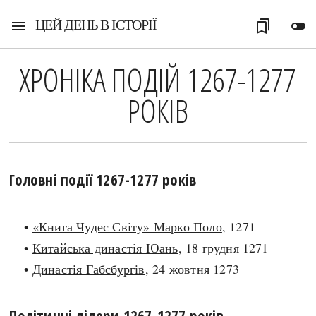
ЦЕЙ ДЕНЬ В ІСТОРІЇ
menu
bookmarks
toggle_off
ХРОНІКА ПОДІЙ 1267-1277
РОКІВ
Головні події 1267-1277 років
•
«Книга Чудес Світу» Марко Поло
, 1271
•
Китайська династія Юань
, 18 грудня 1271
•
Династія Габсбургів
, 24 жовтня 1273
Політичні лідери 1267-1277 років