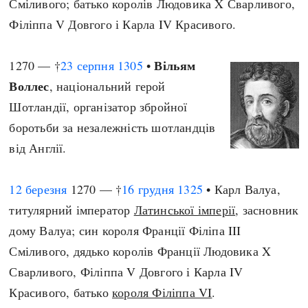
Сміливого; батько королів Людовика X Сварливого,
Філіппа V Довгого і Карла IV Красивого.
Вільям
1270 — †
23 серпня
1305
•
Воллес
, національний герой
Шотландії, організатор збройної
боротьби за незалежність шотландців
від Англії.
12 березня
1270 — †
16 грудня
1325
• Карл Валуа,
титулярний імператор
Латинської імперії
, засновник
дому Валуа; син короля Франції Філіпа III
Сміливого, дядько королів Франції Людовика X
Сварливого, Філіппа V Довгого і Карла IV
Красивого, батько
короля Філіппа VI
.