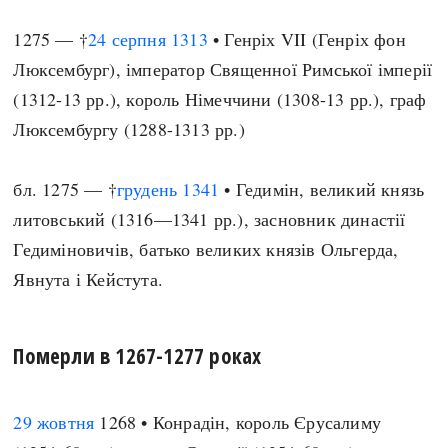
1275 — †
24 серпня
1313
• Генріх VII (Генріх фон
Люксембург), імператор Священної Римської імперії
(1312-13 рр.), король Німеччини (1308-13 рр.), граф
Люксембургу (1288-1313 рр.)
бл. 1275 — †
грудень
1341
• Гедимін, великий князь
литовський (1316—1341 рр.), засновник династії
Гедиміновичів, батько великих князів Ольгерда,
Явнута і Кейстута.
Померли в 1267-1277 роках
29 жовтня
1268 • Конрадін, король Єрусалиму