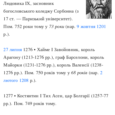
Людовика IX, засновник
богословського коледжу Сорбонна (з
17 ст. — Паризький університет).
Пом. 752 роки тому у
73 роки
(нар.
9 жовтня
1201
р.).
27 липня
1276 • Хайме I Завойовник, король
Арагону (1213-1276 рр.), граф Барселони, король
Майорки (1231-1276 рр.), король Валенсії (1238-
1276 рр.). Пом. 750 років тому у
68 років
(нар.
2
лютого
1208
р.).
1277 • Костянтин I Тих Асен, цар Болгарії (1257-77
рр.). Пом. 749 років тому.