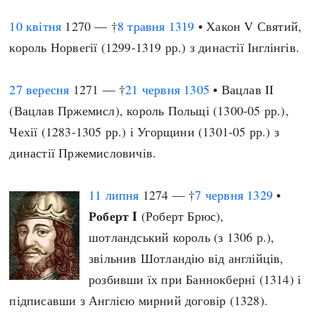
10 квітня
1270 — †
8 травня
1319
• Хакон V Святий,
король Норвегії (1299-1319 рр.) з династії Інглінгів.
27 вересня
1271 — †
21 червня
1305
• Вацлав II
(Вацлав Пржемисл), король Польщі (1300-05 рр.),
Чехії (1283-1305 рр.) і Угорщини (1301-05 рр.) з
династії Пржемисловичів.
11 липня
1274 — †
7 червня
1329
•
Роберт I
(Роберт Брюс),
шотландський король (з 1306 р.),
звільнив Шотландію від англійців,
розбивши їх при Баннокберні (1314) і
підписавши з Англією мирний договір (1328).