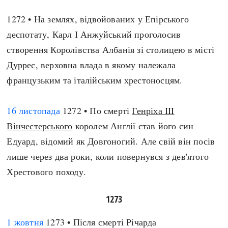
1272 • На землях, відвойованих у Епірського
деспотату, Карл I Анжуйський проголосив
створення Королівства Албанія зі столицею в місті
Дуррес, верховна влада в якому належала
французьким та італійським хрестоносцям.
16 листопада
1272 • По смерті
Генріха III
Вінчестерського
королем Англії став його син
Едуард, відомий як Довгоногий. Але свій він посів
лише через два роки, коли повернувся з дев'ятого
Хрестового походу.
1273
1 жовтня
1273 • Після смерті Річарда