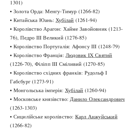
1301)
Архітектура і будівництво
Козацька доба
• Золота Орда: Менгу-Тимур (1266-82)
Битви і війни
Українська революція
• Китайська Юань:
Хубілай
(1261-94)
Катастрофи
Україна радянська
• Королівство Арагон: Хайме Завойовник (1213-
Кримінал
Україна незалежна
76), Педро III Великий (1276-85)
Культура і мистецтво
ЗНО
• Королівство Португалія: Афонсу III (1248-79)
Людина і суспільство
• Королівство Франція:
Людовик IX Святий
Хронологія
Наука, освіта і техніка
(1226-70), Філіпп III Сміливий (1270-85)
Античні часи
Особистості
• Королівство східних франків: Рудольф I
Темні віки
Подорожі і відкриття
Габсбург (1273-91)
Високе Середньовіччя
Політика
• Монгольська імперія:
Хубілай
(1260-94)
Пізнє Середньовіччя
Релігія
• Московське князівство:
Данило Олександрович
Нова історія
Розваги і дозвілля
(1263-1303)
Новітня історія
Спорт
• Сицилійське королівство:
Карл Анжуйський
Наш час
Чудеса світу
(1266-82)