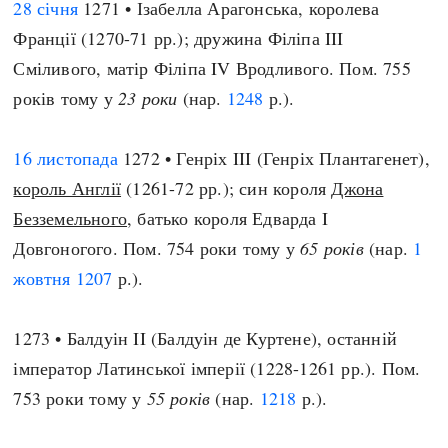
28 січня
1271 • Ізабелла Арагонська, королева
Франції (1270-71 рр.); дружина Філіпа III
Сміливого, матір Філіпа IV Вродливого. Пом. 755
років тому у
23 роки
(нар.
1248
р.).
16 листопада
1272 • Генріх III (Генріх Плантагенет),
король Англії
(1261-72 рр.); син короля
Джона
Безземельного
, батько короля Едварда I
Довгоногого. Пом. 754 роки тому у
65 років
(нар.
1
жовтня
1207
р.).
1273 • Балдуін II (Балдуін де Куртене), останній
імператор Латинської імперії (1228-1261 рр.). Пом.
753 роки тому у
55 років
(нар.
1218
р.).