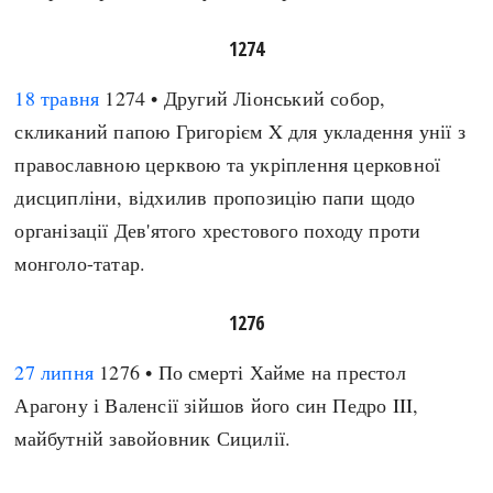
1274
18 травня
1274 • Другий Ліонський собор,
скликаний папою Григорієм X для укладення унії з
православною церквою та укріплення церковної
дисципліни, відхилив пропозицію папи щодо
організації Дев'ятого хрестового походу проти
монголо-татар.
1276
27 липня
1276 • По смерті Хайме на престол
Арагону і Валенсії зійшов його син Педро III,
майбутній завойовник Сицилії.