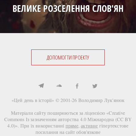
ВЕЛИКЕ РОЗСЕЛЕННЯ СЛОВ'ЯН
ДОПОМОГТИ ПРОЕКТУ
«Цей день в історії» © 2001-26
Володимир Лук'янюк
Матеріали сайту поширюються за ліцензією «
Creative
Commons Із зазначенням авторства 4.0 Міжнародна (CC BY
4.0)
». При їх використанні
пряме
,
активне
гіпертекстове
посилання на сайт
обов'язкове