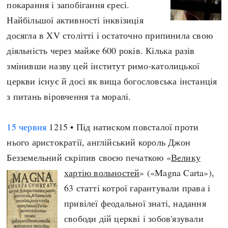
покарання і запобігання єресі.
Найбільшої активності інквізиція
досягла в XV столітті і остаточно припинила свою
діяльність через майже 600 років. Кілька разів
змінивши назву цей інститут римо-католицької
церкви існує й досі як вища богословська інстанція
з питань віровчення та моралі.
15 червня
1215 • Під натиском повсталої проти
нього аристократії, англійський король Джон
Безземельний скріпив своєю печаткою «
Велику
хартію вольностей
» («
Magna Carta»),
63 статті котрої гарантували права і
привілеї феодальної знаті, надання
свободи дій церкві і зобов'язували