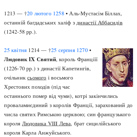
1213 — †
20 лютого
1258
• Аль-Мустасім Біллах,
останній багдадських халіф з
династії Аббасидів
(1242-58 рр.).
25 квітня
1214 — †
25 серпня
1270
•
Людовик IX Святий
, король Франціїї
(1226-70 рр.) з династії Капетингів,
очільник
сьомого
і восьмого
Хрестових походів (під час
останнього помер від чуми), котрі закінчились
проваламиєдиний з королів Франції, зарахований до
числа святих Римською церквою; син французького
короля
Людовика VIII Лева
, брат сицилійського
короля Карла Анжуйського.