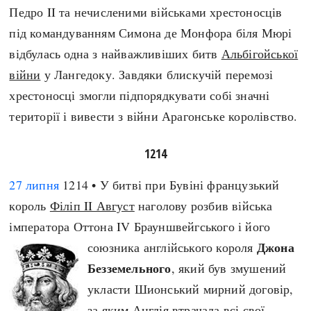
Педро II та нечисленими військами хрестоносців
під командуванням Симона де Монфора біля Мюрі
відбулась одна з найважливіших битв
Альбігойської
війни
у Лангедоку. Завдяки блискучій перемозі
хрестоносці змогли підпорядкувати собі значні
території і вивести з війни Арагонське королівство.
1214
27 липня
1214 • У битві при Бувіні французький
король
Філіп II Август
наголову розбив війська
імператора Оттона IV Брауншвейгського і його
Джона
союзника англійського короля
Безземельного
, який був змушений
укласти Шионський мирний договір,
за яким Англія втрачала всі свої