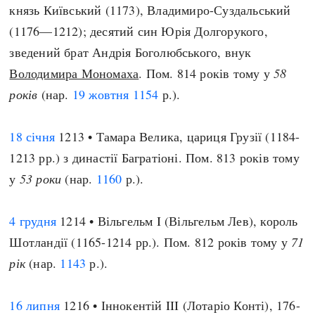
князь Київський (1173), Владимиро-Суздальський
(1176—1212); десятий син Юрія Долгорукого,
зведений брат Андрія Боголюбського, внук
Володимира Мономаха
. Пом. 814 років тому у
58
років
(нар.
19 жовтня
1154
р.).
18 січня
1213 • Тамара Велика, цариця Грузії (1184-
1213 рр.) з династії Багратіоні. Пом. 813 років тому
у
53 роки
(нар.
1160
р.).
4 грудня
1214 • Вільгельм I (Вільгельм Лев), король
Шотландії (1165-1214 рр.). Пом. 812 років тому у
71
рік
(нар.
1143
р.).
16 липня
1216 • Іннокентій III (Лотаріо Конті), 176-