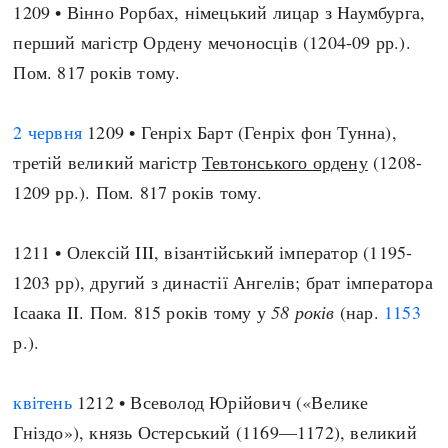
1209 • Вінно Рорбах, німецький лицар з Наумбурга,
перший магістр Ордену мечоносців (1204-09 рр.).
Пом. 817 років тому.
2 червня
1209 • Генріх Барт (Генріх фон Тунна),
третій великий магістр
Тевтонського ордену
(1208-
1209 рр.). Пом. 817 років тому.
1211 • Олексій III, візантійський імператор (1195-
1203 рр), другий з династії Ангелів; брат імператора
Ісаака II. Пом. 815 років тому у
58 років
(нар.
1153
р.).
квітень
1212 • Всеволод Юрійович («Велике
Гніздо»), князь Остерський (1169—1172), великий