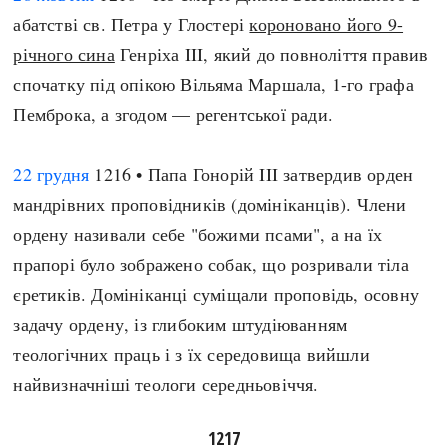
абатстві св. Петра у Глостері
короновано його 9-
річного сина
Генріха III, який до повноліття правив
спочатку під опікою Вільяма Маршала, 1-го графа
Пемброка, а згодом — регентської ради.
22 грудня
1216 • Папа Гонорій III затвердив орден
мандрівних проповідників (домініканців). Члени
ордену називали себе "божими псами", а на їх
прапорі було зображено собак, що розривали тіла
єретиків. Домініканці суміщали проповідь, осовну
задачу ордену, із глибоким штудіюванням
теологічних праць і з їх середовища вийшли
найвизначніші теологи середньовіччя.
1217