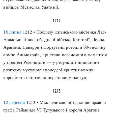
вийшов Мстислав Удатний.
1212
16 липня
1212 • Поблизу іспанського містечка Лас-
Навас-де-Толосі об'єднані війська Кастилії, Леона,
Арагона, Наварри і Португалії розбили 60-тисячну
армію Альмохадів, що стало переломним моментом
у процесі Реконкісти — у результаті нищівного
розгрому мусульман володарі християнських
королівств остаточно перейшли у наступ.
1213
12 вересня
1213 • Між великою об'єднаною армією
графа Раймонда VI Тулузького і короля Арагона