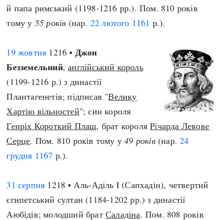
й папа римський (1198-1216 рр.). Пом. 810 років
тому у
55 років
(нар.
22 лютого
1161
р.).
Джон
19 жовтня
1216 •
Безземельний
,
англійський король
(1199-1216 р.) з династії
Плантагенетів; підписав "
Велику
Хартію вільностей
"; син короля
Генріх Короткий Плащ
, брат короля
Річарда Левове
Серце
. Пом. 810 років тому у
49 років
(нар.
24
грудня
1167
р.).
31 серпня
1218 • Аль-Аділь I (Сапхадін), четвертий
єгипетський султан (1184-1202 рр.) з династії
Аюбідів; молодший брат
Саладіна
. Пом. 808 років