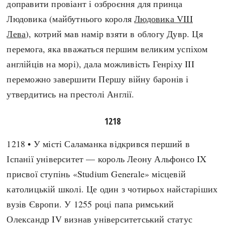
доправити провіант і озброєння для принца
Людовика (майбутнього короля
Людовика VIII
Лева
), котрий мав намір взяти в облогу Дувр. Ця
перемога, яка вважаться першим великим успіхом
англійців на морі), дала можливість Генріху III
переможно завершити Першу війну баронів і
утвердитись на престолі Англії.
1218
1218 • У місті Саламанка відкрився перший в
Іспанії університет — король Леону Альфонсо IX
присвої ступінь «Studium Generale» місцевій
католицькій школі. Це один з чотирьох найстаріших
вузів Європи. У 1255 році папа римський
Олександр IV визнав університетський статус