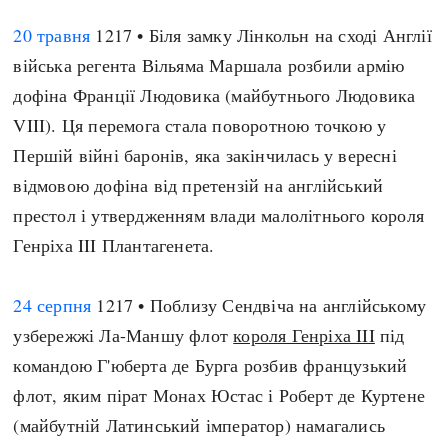
20 травня
1217 • Біля замку Лінкольн на сході Англії
війська регента Вільяма Маршала розбили армію
дофіна Франції Людовика (майбутнього Людовика
VIII). Ця перемога стала поворотною точкою у
Першій війні баронів, яка закінчилась у вересні
відмовою дофіна від претензій на англійський
престол і утвердженням влади малолітнього короля
Генріха III Плантагенета.
24 серпня
1217 • Поблизу Сендвіча на англійському
узбережжі Ла-Маншу флот
короля Генріха III
під
командою Г'юберта де Бурга розбив французький
флот, яким пірат Монах Юстас і Роберт де Куртене
(майбутній Латинський імператор) намагались