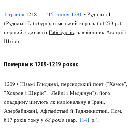
1 травня
1218 — †
15 липня
1291
• Рудольф I
(Рудольф Габсбург), німецький король (з 1273 р.),
перший з династії
Габсбургів
; завойовник Австрії і
Штірії.
Померли в 1209-1219 роках
1209 • Нізамі Гянджеві, персидський поет ("Хамсе",
"Ховров і Ширін", "Лейлі і Меджнун"); його
спадщину цінують як національну в Ірані,
Азербайджані, Афганістані й Таджикистані. Пом.
817 років тому у
68 років
(нар.
1141
р.).