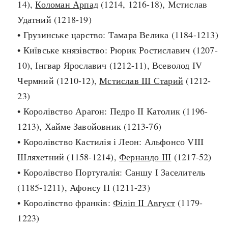
14),
Коломан Арпад
(1214, 1216-18), Мстислав
Архітектура і будівництво
Козацька доба
Удатний (1218-19)
Битви і війни
Українська революція
• Грузинське царство: Тамара Велика (1184-1213)
Катастрофи
Україна радянська
• Київське князівство: Рюрик Ростиславич (1207-
Кримінал
Україна незалежна
10), Інгвар Ярославич (1212-11), Всеволод ІV
Культура і мистецтво
ЗНО
Чермний (1210-12),
Мстислав III Старий
(1212-
Людина і суспільство
23)
Хронологія
Наука, освіта і техніка
• Королівство Арагон: Педро II Католик (1196-
Античні часи
Особистості
1213), Хайме Завойовник (1213-76)
Темні віки
Подорожі і відкриття
• Королівство Кастилія і Леон: Альфонсо VIII
Високе Середньовіччя
Політика
Шляхетний (1158-1214),
Фернандо III
(1217-52)
Пізнє Середньовіччя
Релігія
• Королівство Португалія: Саншу I Заселитель
Нова історія
Розваги і дозвілля
(1185-1211), Афонсу II (1211-23)
Новітня історія
Спорт
• Королівство франків:
Філіп II Август
(1179-
Наш час
Чудеса світу
1223)