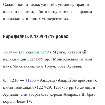
Саламанки, а також удостоїв установу правом
власної печатки, а його випускників — правом
викладання в інших університетах.
Народились в 1209-1219 роках
1209 — †
11 серпня
1259
• Мунке, четвертий
великий хан (1251-59 рр.) Монгольської імперії;
внук Чингізхана, син Толуя, брат Хубілая.
бл. 1210 — †
1233
• Андраш (Андрій Андрійович),
князь галицький
(1227-29, 1231-33 рр.) з династії
Арпадів; син угорського короля Андраша II, брат
короля Бели IV.