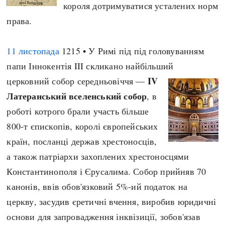
короля дотримуватися усталених норм
права.
11 листопада
1215 • У Римі під під головуванням
папи Іннокентія III скликано найбільший
IV
церковний собор середньовіччя —
Латеранський вселенський собор
, в
роботі котрого брали участь більше
800-т єпископів, королі європейських
країн, посланці держав хрестоносців,
а також патріархи захоплених хрестоносцями
Константинополя і Єрусалима. Собор прийняв 70
канонів, ввів обов'язковий 5%-ий податок на
церкву, засудив єретичні вчення, виробив юридичні
основи для запровадження інквізиції, зобов'язав