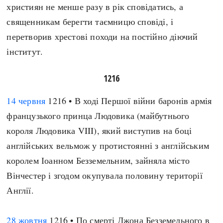
християн не менше разу в рік сповідатись, а
священникам берегти таємницю сповіді, і
перетворив хрестові походи на постійно діючий
інститут.
1216
14 червня
1216 • В ході Першої війни баронів армія
французького принца Людовика (майбутнього
короля Людовика VIII), який виступив на боці
англійських вельмож у протистоянні з англійським
королем Іоанном Безземельним, зайняла місто
Вінчестер і згодом окупувала половину території
Англії.
28 жовтня
1216 • По смерті Джона Безземельного в