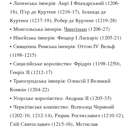
• Латинська імперія: Анрі I Фландрський (1206-
Регіони
Індекси
Австралія
16), П'єр де Куртене (1216-17), Іоланда де
Нові статті
Азія
Куртене (1217-19), Робер де Куртене (1219-28)
Популярні статті
Америка
• Монгольська імперія:
Чингізхан
Всі статті
(1206-27)
А(нта)рктика
• Нікейська імперія: Феодор I Ласкаріс (1205-21)
Визначальні події
Африка
• Священна Римська імперія: Оттон IV Вельф
#Хештеги
Європа
(1198-1215)
Автори
• Сицилійське королівство: Фрідріх (1198-1250),
Генріх II (1212-17)
done
• Трапезундська імперія: Олексій I Великий
Комнін (1204-22)
• Угорське королівство: Андраш II (1205-35)
• Чернігівське князівство: Всеволод Чермний
(1202-10, 1212-14), Рюрик Ростиславич (1210-12),
Гліб Святославич (1215-16), Мстислав