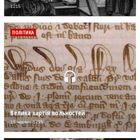
1215
ПОЛІТИКА
headset
Велика хартія вольностей
15 червня 1215