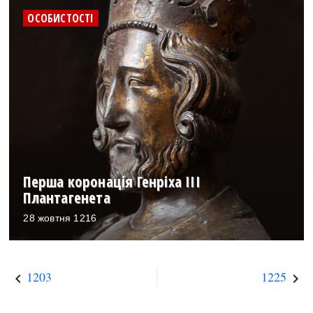
ОСОБИСТОСТІ
Перша коронація Генріха ІІІ
Плантагенета
28 жовтня 1216
1203
1225
keyboard_arrow_left
keyboard_arrow_right