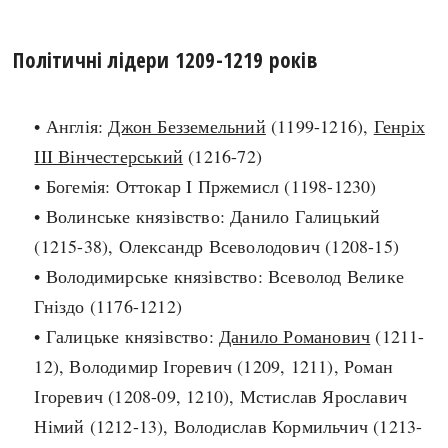
search
Політичні лідери 1209-1219 років
• Англія:
Джон Безземельний
(1199-1216),
Генріх
III Вінчестерський
(1216-72)
СЬОГОДНІ
ПОДКАСТИ
• Богемія: Оттокар I Пржемисл (1198-1230)
ЗАГОЛОВКИ
КРУГЛІ ДАТИ
• Волинське князівство: Данило Галицький
ПРАВИЛА ЖИТТЯ
ФОТОІСТОРІЇ
(1215-38), Олександр Всеволодович (1208-15)
ВИ (НЕ) ЗНАЛИ
ІНФОГРАФІКА
• Володимирське князівство: Всеволод Велике
КАРТИ
ПРЯМА МОВА
Гніздо (1176-1212)
НОТА БЕНЕ
МОЯ ІСТОРІЯ
• Галицьке князівство:
Данило Романович
(1211-
12), Володимир Ігоревич (1209, 1211), Роман
Ігоревич (1208-09, 1210), Мстислав Ярославич
Рубрики
Україна
Німий (1212-13), Володислав Кормильчич (1213-
Авіація і космонавтика
Княжа доба