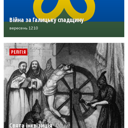
Війна за Галицьку спадщину
вересень 1210
РЕЛІГІЯ
Свята інквізиція