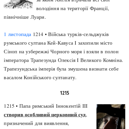
володіння на території Франції,
північніше Луари.
1 листопада
1214 • Війська турків-сельджуків
румського султана Кей-Кавуса I захопили місто
Сіноп на узбережжі Чорного моря і взяли в полон
імператора Трапезунда Олексія I Великого Комніна.
Трапезундська імперія була змушена визнати себе
васалом Конійського султанату.
1215
1215 • Папа римський Іннокентій III
створив особливий церковний суд
,
призначений для виявлення,