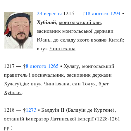
23 вересня
1215 — †
18 лютого
1294
•
Хубілай
,
монгольський хан
,
засновник монгольської
держави
Юань
, до складу якого входив Китай;
внук
Чингісхана
.
1217 — †
8 лютого
1265
• Хулагу, монгольський
правитель і воєначальник, засновник держави
Хулагуїдів; внук
Чингізхана
, син Толуя, брат
Хубілая
.
1218 — †
1273
• Балдуін II (Балдуін де Куртене),
останній імператор Латинської імперії (1228-1261
рр.).