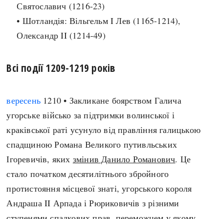
Святославич (1216-23)
• Шотландія: Вільгельм I Лев (1165-1214),
Олександр II (1214-49)
Всі події 1209-1219 років
вересень
1210 • Закликане боярством Галича
угорське військо за підтримки волинської і
краківської раті усунуло від правління галицькою
спадщиною Романа Великого путивльських
Ігоревичів, яких
змінив Данило Романович
. Це
стало початком десятилітнього збройного
протистояння місцевої знаті, угорського короля
Андраша II Арпада і Рюриковичів з різними
ступенями спадкових прав, переможцем у якому