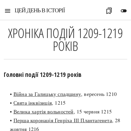
ЦЕЙ ДЕНЬ В ІСТОРІЇ
menu
bookmarks
toggle_off
ХРОНІКА ПОДІЙ 1209-1219
РОКІВ
Головні події 1209-1219 років
•
Війна за Галицьку спадщину
, вересень 1210
•
Свята інквізиція
, 1215
•
Велика хартія вольностей
, 15 червня 1215
•
Перша коронація Генріха ІІІ Плантагенета
, 28
жовтня 1216