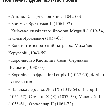
search
• Англія:
Едвард Сповідник
(1042-66)
• Богемія: Вратислав ІІ (1061-92)
• Київське князівство:
Ярослав Мудрий
(1019-54),
Ізяслав Ярославич (1054-68)
СЬОГОДНІ
ПОДКАСТИ
• Константинопольский патріарх:
Михайло I
ЗАГОЛОВКИ
КРУГЛІ ДАТИ
Керуларій
(1043-59)
ПРАВИЛА ЖИТТЯ
ФОТОІСТОРІЇ
• Королівство Кастилія і Леон: Фернандо
ВИ (НЕ) ЗНАЛИ
ІНФОГРАФІКА
Великий (1038-65)
КАРТИ
ПРЯМА МОВА
• Королівство франків: Генріх I (1027-60), Філіпп
НОТА БЕНЕ
МОЯ ІСТОРІЯ
I (1059-1108)
• Папська держава:
Лев IX
(1049-54), Віктор II
(1055-57), Стефан IX (X) (1057-58), Миколай II
Рубрики
Україна
(1058-61),
Олександр II
(1061-73)
Авіація і космонавтика
Княжа доба