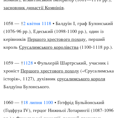
засновник династії Комнінів
.
1058 — †
2 квітня
1118
• Балдуїн I, граф Булонський
(1076-96 рр.), Едеський (1098-1100 рр.), один із
керівників
Першого хрестового походу
, перший
король
Єрусалимського королівства
(1100-1118 рр.).
1059 — †
1128
• Фульхерій Шартрський, учасник і
хроніст
Першого хрестового походу
(«Єрусалимська
історія», 1127), духівник
єрусалимського короля
Балдуїна Булонського.
1060 — †
18 липня
1100
• Готфрід Бульйонський
(Годфруа IV), герцог Нижньої Лотарингії (1087-1096