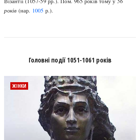
Візантії (1057-59 рр.). Пом. 965 років тому у
56
років
(нар.
1005
р.).
Головні події 1051-1061 років
ЖІНКИ