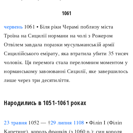
1061
червень
1061 • Біля ріки Черамі поблизу міста
Троїна на Сицилії нормани на чолі з Рожером
Отвілем завдала поразки мусульманській армії
Сицилійського емірату, яка втратила убити 35 тисяч
чоловік. Ця перемога стала переломним моментом у
норманському завоюванні Сицилії, яке завершилось
лише через три десятиліття.
Народились в 1051-1061 роках
23 травня
1052 — †
29 липня
1108
• Філіп I (Філіп
Капетинг), король франків (з 1060 р.); син короля