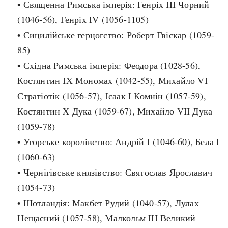
• Священна Римська імперія: Генріх III Чорний
Архітектура і будівництво
Козацька доба
(1046-56), Генріх IV (1056-1105)
Битви і війни
Українська революція
• Сицилійське герцогство:
Роберт Гвіскар
(1059-
Катастрофи
Україна радянська
85)
Кримінал
Україна незалежна
• Східна Римська імперія: Феодора (1028-56),
Культура і мистецтво
ЗНО
Костянтин IX Мономах (1042-55), Михайло VI
Людина і суспільство
Стратіотік (1056-57), Ісаак I Комнін (1057-59),
Хронологія
Наука, освіта і техніка
Костянтин X Дука (1059-67), Михайло VII Дука
Античні часи
Особистості
(1059-78)
Темні віки
Подорожі і відкриття
• Угорське королівство: Андрій I (1046-60), Бела I
Високе Середньовіччя
Політика
(1060-63)
Пізнє Середньовіччя
Релігія
• Чернігівське князівство: Святослав Ярославич
Нова історія
Розваги і дозвілля
(1054-73)
Новітня історія
Спорт
• Шотландія: Макбет Рудий (1040-57), Лулах
Наш час
Чудеса світу
Нещасний (1057-58), Малкольм III Великий