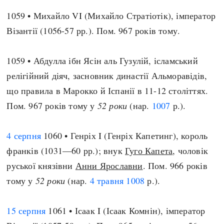
1059 • Михайло VI (Михайло Стратіотік), імператор
Візантії (1056-57 рр.). Пом. 967 років тому.
1059 • Абдулла ібн Ясін аль Гузулій, ісламський
релігійний діяч, засновник династії Альморавідів,
що правила в Марокко й Іспанії в 11-12 століттях.
Пом. 967 років тому у
52 роки
(нар.
1007
р.).
4 серпня
1060 • Генріх I (Генріх Капетинг), король
франків (1031—60 рр.); внук
Гуго Капета
, чоловік
руської князівни
Анни Ярославни
. Пом. 966 років
тому у
52 роки
(нар.
4 травня
1008
р.).
15 серпня
1061 • Ісаак I (Ісаак Комнін), імператор