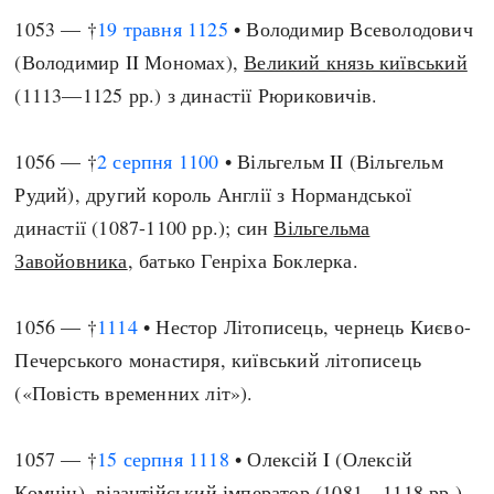
1053 — †
19 травня
1125
• Володимир Всеволодович
(Володимир II Мономах),
Великий князь київський
(1113—1125 рр.) з династії Рюриковичів.
1056 — †
2 серпня
1100
• Вільгельм II (Вільгельм
Рудий), другий король Англії з Нормандської
династії (1087-1100 рр.); син
Вільгельма
Завойовника
, батько Генріха Боклерка.
1056 — †
1114
• Нестор Літописець, чернець Києво-
Печерського монастиря, київський літописець
(«Повість временних літ»).
1057 — †
15 серпня
1118
• Олексій I (Олексій
Комнін), візантійський імператор (1081—1118 рр.),