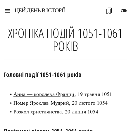
ЦЕЙ ДЕНЬ В ІСТОРІЇ
menu
bookmarks
toggle_off
ХРОНІКА ПОДІЙ 1051-1061
РОКІВ
Головні події 1051-1061 років
•
Анна — королева Франції
, 19 травня 1051
•
Помер Ярослав Мудрий
, 20 лютого 1054
•
Розкол християнства
, 20 липня 1054
Політичні лідери 1051-1061 років