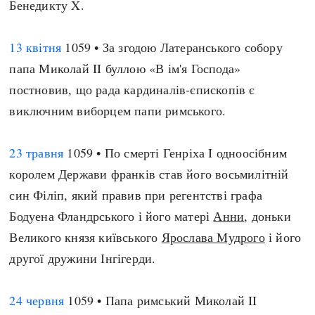
Бенедикту X.
13 квітня
1059 • За згодою Латеранського собору
папа Миколай II буллою «В ім'я Господа»
постновив, що рада кардиналів-єпископів є
виключним виборцем папи римського.
23 травня
1059 • По смерті Генріха I одноосібним
королем Держави франків став його восьмилітній
син Філіп, який правив при регентстві графа
Бодуена Фландрського і його матері
Анни
, доньки
Великого князя київського
Ярослава Мудрого
і його
другої дружини Інгігерди.
24 червня
1059 • Папа римський Миколай II