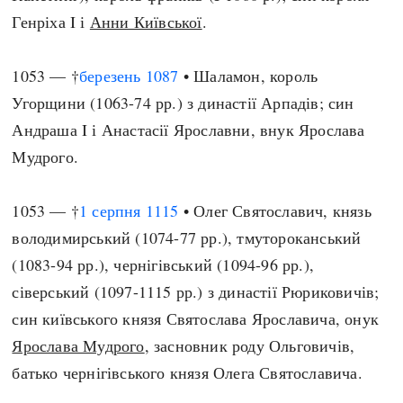
Генріха I і
Анни Київської
.
1053 — †
березень
1087
• Шаламон, король
Угорщини (1063-74 рр.) з династії Арпадів; син
Андраша I і Анастасії Ярославни, внук Ярослава
Мудрого.
1053 — †
1 серпня
1115
• Олег Святославич, князь
володимирський (1074-77 рр.), тмутороканський
(1083-94 рр.), чернігівський (1094-96 рр.),
сіверський (1097-1115 рр.) з династії Рюриковичів;
син київського князя Святослава Ярославича, онук
Ярослава Мудрого
, засновник роду Ольговичів,
батько чернігівського князя Олега Святославича.