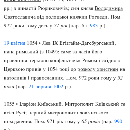
рр.) з династії Рюриковичів; син князя
Володимира
Святославича
від полоцької княжни Рогнеди. Пом.
972 роки тому десь у
71 рік
(нар. бл.
983
р.).
19 квітня
1054 • Лев IX Егізгайм-Дагсбургський,
папа римський (з 1049); саме за часів його
правління церквою конфлікт між Римом і східною
Церквою привів у 1054 році до
розколу християн
на
католиків і православних. Пом. 972 роки тому у
52
роки
(нар.
21 червня
1002
р.).
1055 • Іларіон Київський, Митрополит Київський та
всієї Русі; перший митрополит слов'янського
походження. Пом. 971 рік тому у
65 років
(нар.
990
р.).