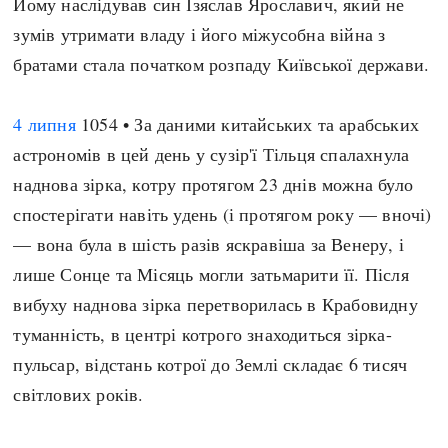
Йому наслідував син Ізяслав Ярославич, який не
зумів утримати владу і його міжусобна війна з
братами стала початком розпаду Київської держави.
4 липня
1054 • За даними китайських та арабських
астрономів в цей день у сузір'ї Тільця спалахнула
наднова зірка, котру протягом 23 днів можна було
спостерігати навіть удень (і протягом року — вночі)
— вона була в шість разів яскравіша за Венеру, і
лише Сонце та Місяць могли затьмарити її. Після
вибуху наднова зірка перетворилась в Крабовидну
туманність, в центрі котрого знаходиться зірка-
пульсар, відстань котрої до Землі складає 6 тисяч
світлових років.