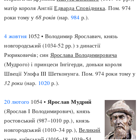
матір короля Англії
Едварда Сповідника
. Пом. 974
роки тому у
68 років
(нар.
984
р.).
4 жовтня
1052 • Володимир Ярославич, князь
новгородський (1034-52 рр.) з династії
Рюриковичів; син
Ярослава Володимировича
(Мудрого) і принцеси Інгігерди, доньки короля
Швеції Улофа III Шетконунга. Пом. 974 роки тому у
32 роки
(нар.
1020
р.).
Ярослав Мудрий
20 лютого
1054 •
(Ярослав I Володимирович), князь
ростовський (987–1010 рр.), князь
новгородський (1010–34 рр.),
Великий
князь київський
(1016–18, 1019–54