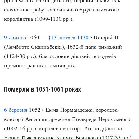
рр.) з Фландрської династії, перший правитель
(захисник Гробу Господнього)
Єрусалимського
королівства
(1099-1100 рр.).
9 лютого
1060 — †
13 лютого
1130
• Гонорій II
(Ламберто Сканнабеккі), 1632-й папа римський
(1124-30 рр.); благословив діяльність орденів
премонстрантів і тамплієрів.
Померли в 1051-1061 роках
6 березня
1052 • Емма Нормандська, королева-
консорт Англії як дружина Етельреда Нерозумного
(1002-16 рр.), королева-консорт Англії, Данії та
Норвегії як дружина
Канута Великого
(1017-35 рр.),