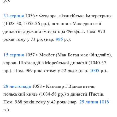
31 серпня
1056 • Феодора, візантійська імператриця
(1028-30, 1055-56 рр.), остання з Македонської
династії; дружина імператора Феофіла. Пом. 970
років тому у
71 рік
(нар.
985
р.).
15 серпня
1057 • Макбет (Мак Бетад мак Фіндляйх),
король Шотландії з Морейської династії (1040-57
рр.). Пом. 969 років тому у
52 роки
(нар.
1005
р.).
28 листопада
1058 • Казимир I Відновитель,
польський князь (1034-58 рр.) з династії П'ястів.
Пом. 968 років тому у
42 роки
(нар.
25 липня
1016
р.).