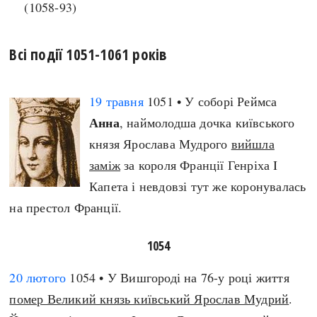
(1058-93)
Регіони
Індекси
Австралія
Нові статті
Азія
Популярні статті
Всі події 1051-1061 років
Америка
Всі статті
А(нта)рктика
Визначальні події
19 травня
1051 • У соборі Реймса
Африка
#Хештеги
Анна
, наймолодша дочка київського
Європа
Автори
князя Ярослава Мудрого
вийшла
заміж
за короля Франції Генріха I
Капета і невдовзі тут же коронувалась
done
на престол Франції.
1054
20 лютого
1054 • У Вишгороді на 76-у році життя
помер Великий князь київський Ярослав Мудрий
.