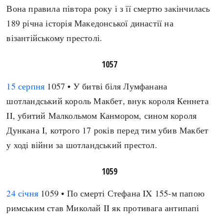
Вона правила півтора року і з її смертю закінчилась
189 річна історія Македонської династії на
візантійському престолі.
1057
15 серпня
1057 • У битві біля Лумфанана
шотландський король Макбет, внук короля Кеннета
II, убитий Малкольмом Канмором, сином короля
Дункана I, котрого 17 років перед тим убив Макбет
у ході війни за шотландський престол.
1059
24 січня
1059 • По смерті Стефана IX 155-м папою
римським став Миколай II як противага антипапі