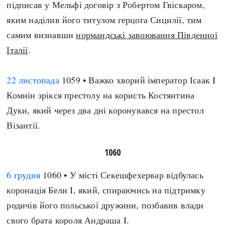
підписав у Мельфі договір з Робертом Гвіскаром,
яким наділив його титулом герцога Сицилії, тим
самим визнавши
нормандські завоювання Південної
Італії
.
22 листопада
1059 • Важко хворий імператор Ісаак I
Комнін зрікся престолу на користь Костянтина
Дуки, який через два дні коронувався на престол
Візантії.
1060
6 грудня
1060 • У місті Секешфехервар відбулась
коронація Бели I, який, спираючись на підтримку
родичів його польської дружини, позбавив влади
свого брата короля Андраша I.