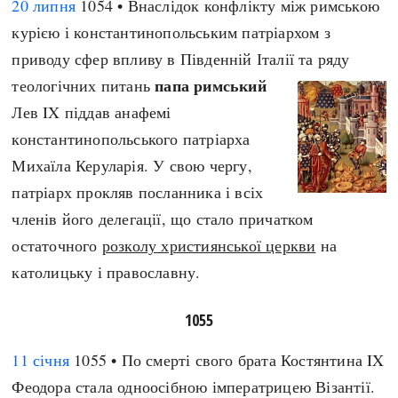
20 липня
1054 • Внаслідок конфлікту між римською
курією і константинопольським патріархом з
приводу сфер впливу в Південній Італії та ряду
папа римський
теологічних питань
Лев IX піддав анафемі
константинопольського патріарха
Михаїла Керуларія. У свою чергу,
патріарх прокляв посланника і всіх
членів його делегації, що стало причатком
остаточного
розколу християнської церкви
на
католицьку і православну.
1055
11 січня
1055 • По смерті свого брата Костянтина IX
Феодора стала одноосібною імператрицею Візантії.