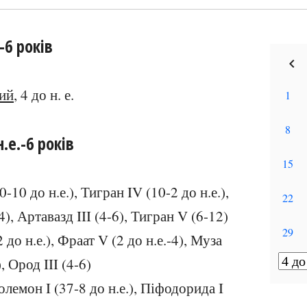
-6 років
вий
, 4 до н. е.
.е.-6 років
0-10 до н.е.), Тигран IV (10-2 до н.е.),
4), Артавазд III (4-6), Тигран V (6-12)
 до н.е.), Фраат V (2 до н.е.-4), Муза
, Ород III (4-6)
олемон I (37-8 до н.е.), Піфодорида I