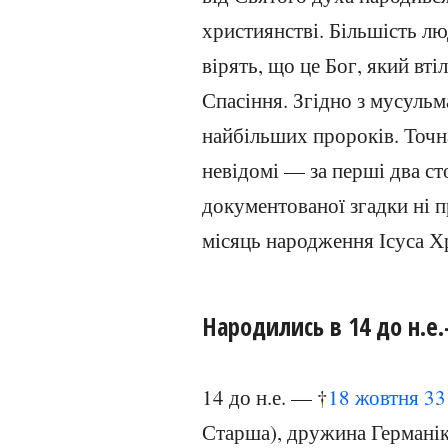
християнстві. Більшість л
вірять, що це Бог, який вт
Спасіння. Згідно з мусуль
найбільших пророків. Точн
невідомі — за перші два ст
документованої згадки ні пр
місяць народження Ісуса Х
Народились в 14 до н.е.
14 до н.е. — †
18 жовтня
33
Старша), дружина Германіка