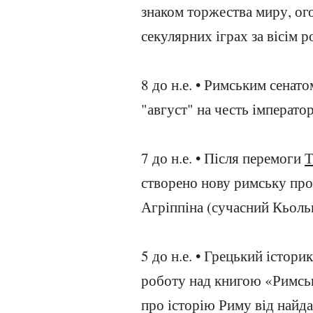
знаком торжества миру, о
секулярних іграх за вісім р
8 до н.е. • Римським сенат
"август" на честь імперато
7 до н.е. • Після перемоги
Т
створено нову римську пров
Агріппіна (сучасний Кьоль
5 до н.е. • Грецький істори
роботу над книгою «Римсь
про історію Риму від найд