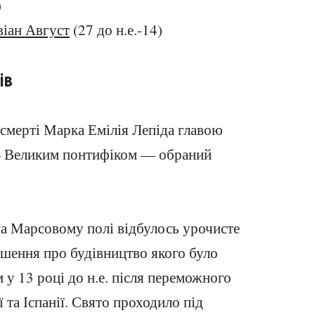
)
віан Август
(27 до н.е.-14)
ів
я смерті Марка Емілія Лепіда главою
— Великим понтифіком — обраний
 на Марсовому полі відбулось урочисте
шення про будівництво якого було
у 13 році до н.е. після переможного
 та Іспанії. Свято проходило під