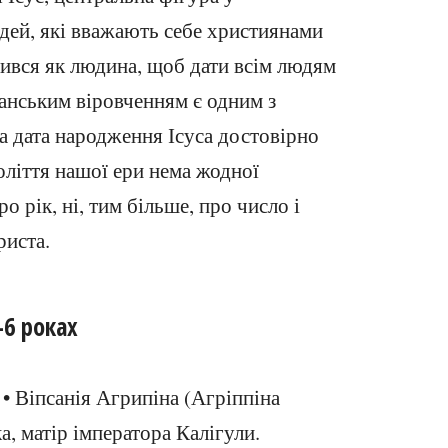
юдей, які вважають себе християнами
ілився як людина, щоб дати всім людям
манським віровченням є одним з
а дата народження Ісуса достовірно
оліття нашої ери нема жодної
о рік, ні, тим більше, про число і
риста.
-6 роках
• Віпсанія Агрипіна (Агріппіна
, матір імператора Калігули.