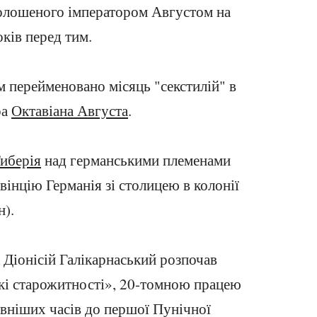
голошеного імператором Августом на
оків перед тим.
ом перейменовано місяць "секстилій" в
ра
Октавіана Августа
.
иберія
над германськими племенами
інцію Германія зі столицею в колонії
н).
к Діонісій Галікарнаський розпочав
кі старожитності», 20-томною працею
авніших часів до першої Пунічної