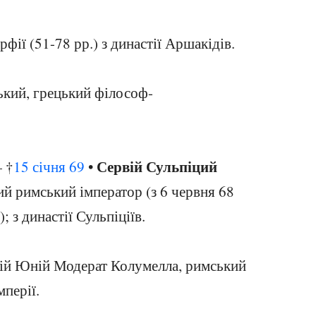
рфії (51-78 рр.) з династії Аршакідів.
ький, грецький філософ-
Сервій Сульпіций
 †
15 січня
69
•
ий римський імператор (з 6 червня 68
); з династії Сульпіціїв.
ій Юній Модерат Колумелла, римський
мперії.