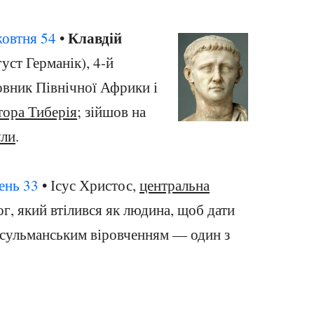
Клавдій
жовтня
54
•
уст Германік), 4-й
овник Північної Африки і
тора Тиберія
; зійшов на
ули
.
тень
33
• Ісус Христос,
центральна
, який втілився як людина, щоб дати
усульманським віровченням — один з