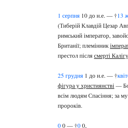
1 серпня
10 до н.е. — †
13 
(Тиберій Клавдій Цезар Авг
римський імператор, завой
Британії; племінник
імпера
престол після
смерті Каліг
25 грудня
1 до н.е. — †
кві
фігура у християнстві
— Бог
всім людям Спасіння; за м
пророків.
0
0 — †
0
0,