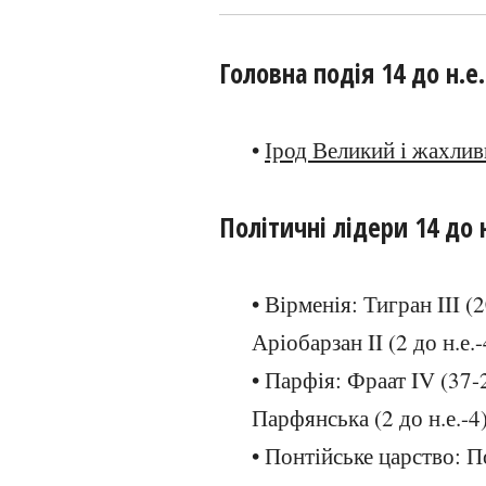
Головна подія 14 до н.е.
•
Ірод Великий і жахли
Політичні лідери 14 до н
• Вірменія: Тигран III (2
Аріобарзан II (2 до н.е.-
• Парфія: Фраат IV (37-2
Парфянська (2 до н.е.-4)
• Понтійське царство: П