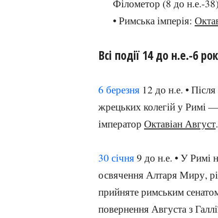
Філометор (8 до н.е.-38
• Римська імперія:
Окта
Всі події 14 до н.е.-6 рок
6 березня
12 до н.е. • Післ
жрецьких колегій у Римі 
імператор
Октавіан Август
.
30 січня
9 до н.е. • У Римі
освячення Алтаря Миру, рі
прийняте римським сенатом 
повернення Августа з Галлії