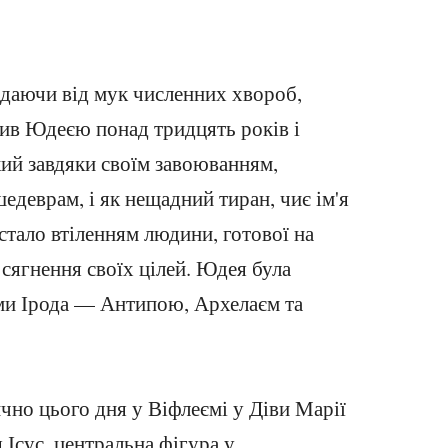
аждаючи від мук численних хвороб,
вив Юдеєю понад тридцять років і
кий завдяки своїм завоюванням,
деврам, і як нещадний тиран, чиє ім'я
 стало втіленням людини, готової на
сягнення своїх цілей. Юдея була
ми Ірода — Антипою, Архелаєм та
тично цього дня у Віфлеємі у Діви Марії
 Ісус, центральна фігура у