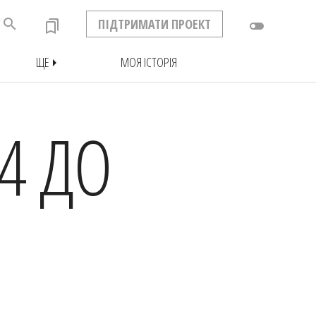
search
ПІДТРИМАТИ ПРОЕКТ
bookmarks
toggle_off
ЩЕ
МОЯ ІСТОРІЯ
arrow_right
4 ДО