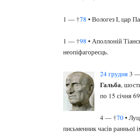
1 — †
78
• Вологез I, цар Па
1 — †
98
• Аполлоній Тіанс
неопіфагореєць.
24 грудня
3 —
Гальба
, шост
по 15 січня 69
4 — †
70
• Луц
письменник часів ранньої і