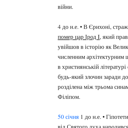
війни.
4 до н.е. • В Єрихоні, стр
помер цар Ірод I
, який пра
увійшов в історію як Вели
численним архітектурним ше
в християнській літературі
будь-який злочин заради до
розділена між трьома сина
Філіпом.
50 січня
1 до н.е. • Гіпоте
від Святого духа народився