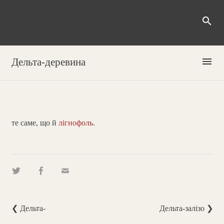
search
menu
Дельта-деревина
те саме, що й
лігнофоль
.
❮ Дельта-
Дельта-залізо ❯